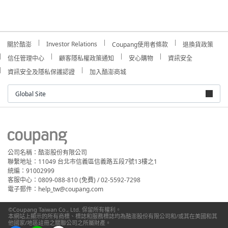
Investor Relations
關於酷澎
Coupang使用者條款
退換貨政策
信任管理中心
顧客隱私權政策通知
安心購物
資訊安全
資訊安全及隱私保護認證
加入酷澎商城
Global Site
公司名稱：酷澎股份有限公司
聯繫地址：11049 台北市信義區信義路五段7號13樓之1
統編：91002999
客服中心：0809-088-810 (免費) / 02-5592-7298
電子郵件：help_tw@coupang.com
©Coupang Taiwan Co., Ltd. 保留所有權利。
本網站上顯示的所有商標、標誌和服務標誌均為酷澎股份有限公司和/或其在美國和其
他國家/地區註冊之關聯公司之所屬財產。