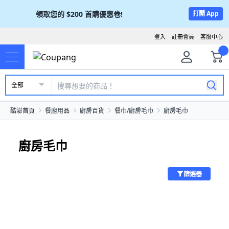
領取您的
$200
首購優惠卷!
打開 App
登入
註冊會員
客服中心
全部
酷澎首頁
餐廚用品
廚房百貨
餐巾/廚房毛巾
廚房毛巾
廚房毛巾
篩選器