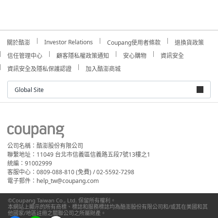
Investor Relations
關於酷澎
Coupang使用者條款
退換貨政策
信任管理中心
顧客隱私權政策通知
安心購物
資訊安全
資訊安全及隱私保護認證
加入酷澎商城
Global Site
公司名稱：酷澎股份有限公司
聯繫地址：11049 台北市信義區信義路五段7號13樓之1
統編：91002999
客服中心：0809-088-810 (免費) / 02-5592-7298
電子郵件：help_tw@coupang.com
©Coupang Taiwan Co., Ltd. 保留所有權利。
本網站上顯示的所有商標、標誌和服務標誌均為酷澎股份有限公司和/或其在美國和其
他國家/地區註冊之關聯公司之所屬財產。