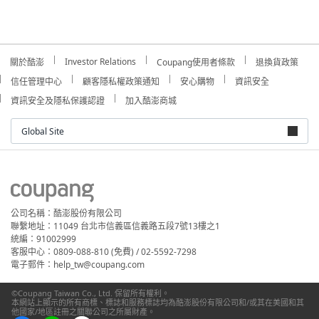
Investor Relations
關於酷澎
Coupang使用者條款
退換貨政策
信任管理中心
顧客隱私權政策通知
安心購物
資訊安全
資訊安全及隱私保護認證
加入酷澎商城
Global Site
公司名稱：酷澎股份有限公司
聯繫地址：11049 台北市信義區信義路五段7號13樓之1
統編：91002999
客服中心：0809-088-810 (免費) / 02-5592-7298
電子郵件：help_tw@coupang.com
©Coupang Taiwan Co., Ltd. 保留所有權利。
本網站上顯示的所有商標、標誌和服務標誌均為酷澎股份有限公司和/或其在美國和其
他國家/地區註冊之關聯公司之所屬財產。