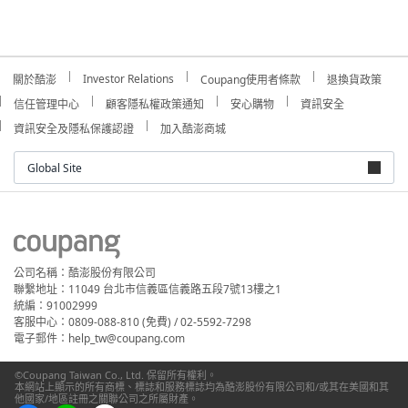
Investor Relations
關於酷澎
Coupang使用者條款
退換貨政策
信任管理中心
顧客隱私權政策通知
安心購物
資訊安全
資訊安全及隱私保護認證
加入酷澎商城
Global Site
公司名稱：酷澎股份有限公司
聯繫地址：11049 台北市信義區信義路五段7號13樓之1
統編：91002999
客服中心：0809-088-810 (免費) / 02-5592-7298
電子郵件：help_tw@coupang.com
©Coupang Taiwan Co., Ltd. 保留所有權利。
本網站上顯示的所有商標、標誌和服務標誌均為酷澎股份有限公司和/或其在美國和其
他國家/地區註冊之關聯公司之所屬財產。