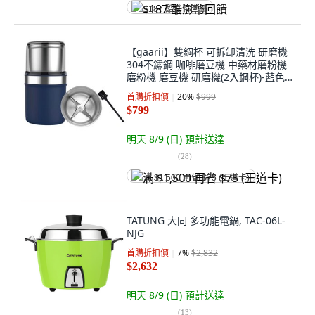
$187 酷澎幣回饋
【gaarii】雙鋼杯 可拆卸清洗 研磨機
304不鏽鋼 咖啡磨豆機 中藥材磨粉機
磨粉機 磨豆機 研磨機(2入鋼杯)-藍色,
1入, M200B
首購折扣價
20
%
$999
$799
明天 8/9 (日)
預計送達
(
28
)
满 $1,500 再省 $75 (王道卡)
TATUNG 大同 多功能電鍋, TAC-06L-
NJG
首購折扣價
7
%
$2,832
$2,632
明天 8/9 (日)
預計送達
(
13
)