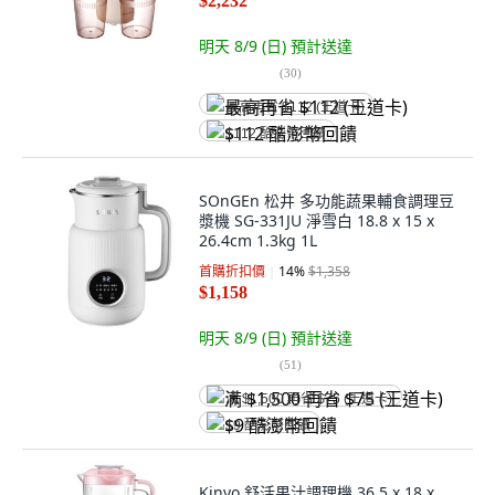
$2,232
明天 8/9 (日)
預計送達
(
30
)
最高再省 $112 (王道卡)
$112 酷澎幣回饋
SOnGEn 松井 多功能蔬果輔食調理豆
漿機 SG-331JU 淨雪白 18.8 x 15 x
26.4cm 1.3kg 1L
首購折扣價
14
%
$1,358
$1,158
明天 8/9 (日)
預計送達
(
51
)
满 $1,500 再省 $75 (王道卡)
$9 酷澎幣回饋
Kinyo 舒活果汁調理機 36.5 x 18 x