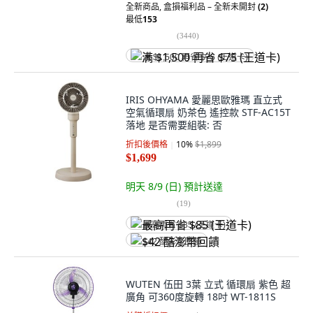
全新商品
,
盒損福利品 – 全新未開封
(2)
最低
153
(
3440
)
满 $1,500 再省 $75 (王道卡)
IRIS OHYAMA 愛麗思歐雅瑪 直立式
空氣循環扇 奶茶色 遙控款 STF-AC15T
落地 是否需要組裝: 否
折扣後價格
10
%
$1,899
$1,699
明天 8/9 (日)
預計送達
(
19
)
最高再省 $85 (王道卡)
$42 酷澎幣回饋
WUTEN 伍田 3葉 立式 循環扇 紫色 超
廣角 可360度旋轉 18吋 WT-1811S