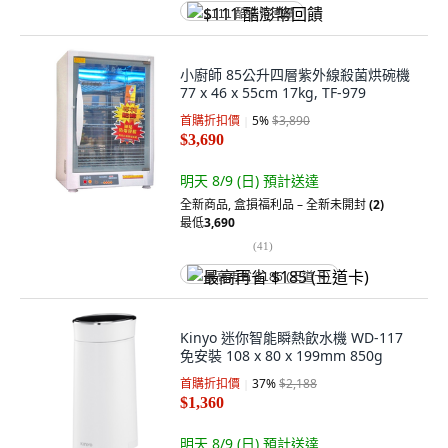
$111 酷澎幣回饋
小廚師 85公升四層紫外線殺菌烘碗機
77 x 46 x 55cm 17kg, TF-979
首購折扣價
5
%
$3,890
$3,690
明天 8/9 (日)
預計送達
全新商品
,
盒損福利品 – 全新未開封
(2)
最低
3,690
(
41
)
最高再省 $185 (王道卡)
Kinyo 迷你智能瞬熱飲水機 WD-117
免安裝 108 x 80 x 199mm 850g
首購折扣價
37
%
$2,188
$1,360
明天 8/9 (日)
預計送達