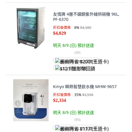
友情牌 4層不鏽鋼紫外線烘碗機 96L,
PF-6370
折扣後價格
8
%
$4,380
$4,029
明天 8/9 (日)
預計送達
(
50
)
最高再省 $200 (王道卡)
$121 酷澎幣回饋
Kinyo 瞬熱智慧飲水機 MHW-9657
折扣後價格
35
%
$3,596
$2,334
明天 8/9 (日)
預計送達
(
93
)
最高再省 $117 (王道卡)