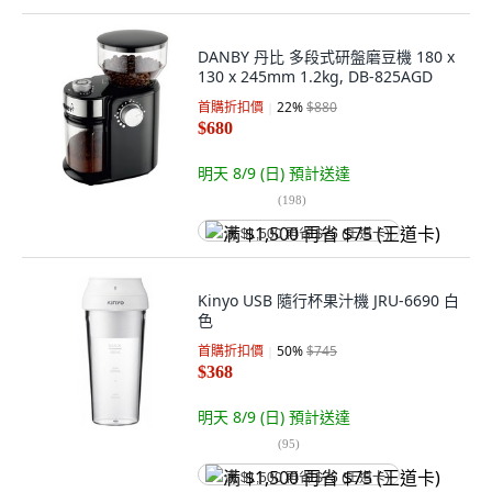
DANBY 丹比 多段式研盤磨豆機 180 x
130 x 245mm 1.2kg, DB-825AGD
首購折扣價
22
%
$880
$680
明天 8/9 (日)
預計送達
(
198
)
满 $1,500 再省 $75 (王道卡)
Kinyo USB 隨行杯果汁機 JRU-6690 白
色
首購折扣價
50
%
$745
$368
明天 8/9 (日)
預計送達
(
95
)
满 $1,500 再省 $75 (王道卡)