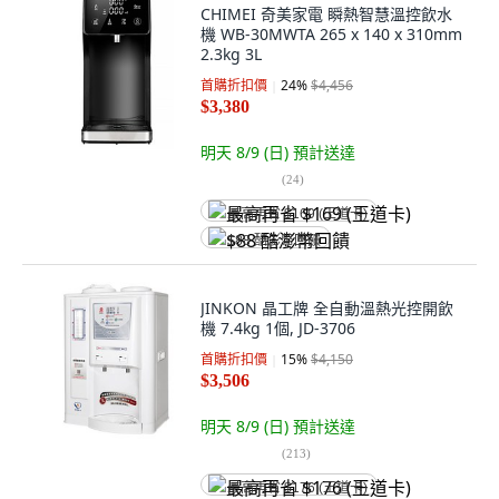
CHIMEI 奇美家電 瞬熱智慧溫控飲水
機 WB-30MWTA 265 x 140 x 310mm
2.3kg 3L
首購折扣價
24
%
$4,456
$3,380
明天 8/9 (日)
預計送達
(
24
)
最高再省 $169 (王道卡)
$88 酷澎幣回饋
JINKON 晶工牌 全自動溫熱光控開飲
機 7.4kg 1個, JD-3706
首購折扣價
15
%
$4,150
$3,506
明天 8/9 (日)
預計送達
(
213
)
最高再省 $176 (王道卡)