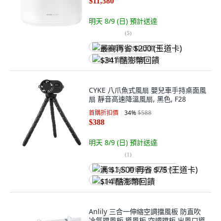
$11,380
明天 8/9 (日)
預計送達
(
5
)
最高再省 $200 (王道卡)
$341 酷澎幣回饋
CYKE 八爪魚式風扇 嬰兒車手持桌面風
扇 靜音高速降溫風扇, 黑色, F28
首購折扣價
34
%
$588
$388
明天 8/9 (日)
預計送達
(
1
)
满 $1,500 再省 $75 (王道卡)
$14 酷澎幣回饋
Anlily 三合一伸縮空調擋風板 防直吹
冷氣擋風板 導風板 空調擋板 出風口導