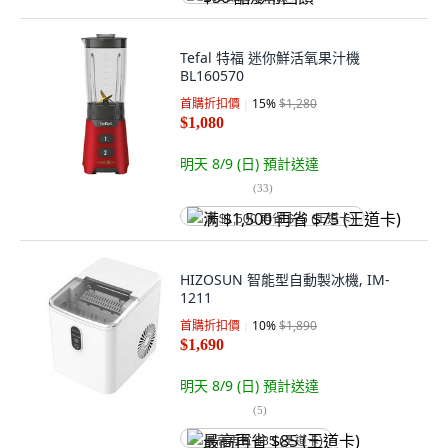
Tefal 特福 迷你鮮活氧果汁機
BL160570
首購折扣價
15
%
$1,280
$1,080
明天 8/9 (日)
預計送達
(
33
)
满 $1,500 再省 $75 (王道卡)
HIZOSUN 智能型自動製冰機, IM-
1211
首購折扣價
10
%
$1,890
$1,690
明天 8/9 (日)
預計送達
(
5
)
最高再省 $85 (王道卡)