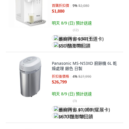
首購折扣價
9
%
$2,080
$1,880
明天 8/9 (日)
預計送達
(
12
)
最高再省 $94 (王道卡)
$50 酷澎幣回饋
Panasonic MS-N53XD 廚餘機 6L 乾
燥處理 銀色 日製
折扣後價格
4
%
$27,990
$26,799
明天 8/9 (日)
預計送達
(
3
)
最高再省 $1,000 (星展卡)
$670 酷澎幣回饋