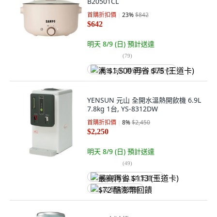
B20501CL
首購折扣價
23
%
$842
$642
明天 8/9 (日)
預計送達
(
79
)
满 $1,500 再省 $75 (王道卡)
YENSUN 元山 全開水溫熱開飲機 6.9L
7.8kg 1台, YS-8312DW
首購折扣價
8
%
$2,450
$2,250
明天 8/9 (日)
預計送達
(
49
)
最高再省 $113 (王道卡)
$72 酷澎幣回饋