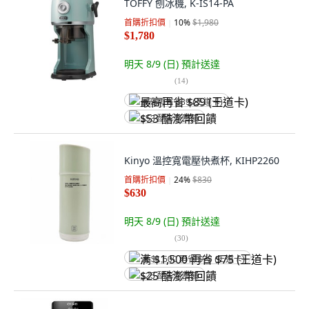
TOFFY 刨冰機, K-IS14-PA
首購折扣價
10
%
$1,980
$1,780
明天 8/9 (日)
預計送達
(
14
)
最高再省 $89 (王道卡)
$53 酷澎幣回饋
Kinyo 溫控寬電壓快煮杯, KIHP2260
首購折扣價
24
%
$830
$630
明天 8/9 (日)
預計送達
(
30
)
满 $1,500 再省 $75 (王道卡)
$25 酷澎幣回饋