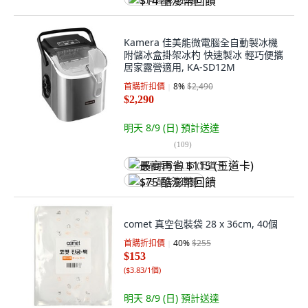
$14 酷澎幣回饋
Kamera 佳美能微電腦全自動製冰機
附儲冰盒掛架冰杓 快速製冰 輕巧便攜
居家露營適用, KA-SD12M
首購折扣價
8
%
$2,490
$2,290
明天 8/9 (日)
預計送達
(
109
)
最高再省 $115 (王道卡)
$75 酷澎幣回饋
comet 真空包裝袋 28 x 36cm, 40個
首購折扣價
40
%
$255
$153
(
$3.83/1個
)
明天 8/9 (日)
預計送達