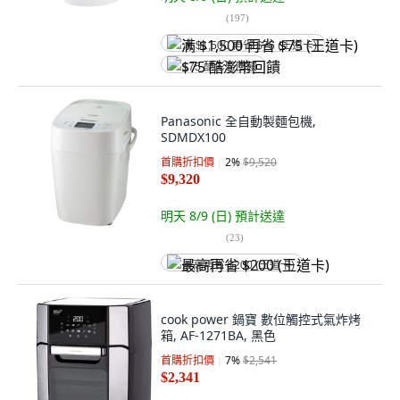
(
197
)
满 $1,500 再省 $75 (王道卡)
$75 酷澎幣回饋
Panasonic 全自動製麵包機,
SDMDX100
首購折扣價
2
%
$9,520
$9,320
明天 8/9 (日)
預計送達
(
23
)
最高再省 $200 (王道卡)
cook power 鍋寶 數位觸控式氣炸烤
箱, AF-1271BA, 黑色
首購折扣價
7
%
$2,541
$2,341