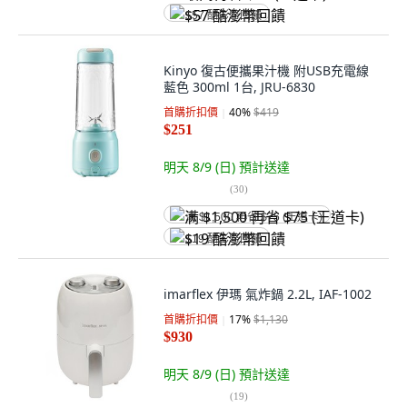
$57 酷澎幣回饋
Kinyo 復古便攜果汁機 附USB充電線
藍色 300ml 1台, JRU-6830
首購折扣價
40
%
$419
$251
明天 8/9 (日)
預計送達
(
30
)
满 $1,500 再省 $75 (王道卡)
$19 酷澎幣回饋
imarflex 伊瑪 氣炸鍋 2.2L, IAF-1002
首購折扣價
17
%
$1,130
$930
明天 8/9 (日)
預計送達
(
19
)