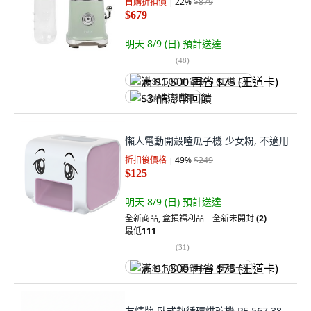
首購折扣價
22
%
$879
$679
明天 8/9 (日)
預計送達
(
48
)
满 $1,500 再省 $75 (王道卡)
$3 酷澎幣回饋
懶人電動開殼嗑瓜子機 少女粉, 不適用
折扣後價格
49
%
$249
$125
明天 8/9 (日)
預計送達
全新商品
,
盒損福利品 – 全新未開封
(2)
最低
111
(
31
)
满 $1,500 再省 $75 (王道卡)
友情牌 臥式熱循環烘碗機 PF-567 38