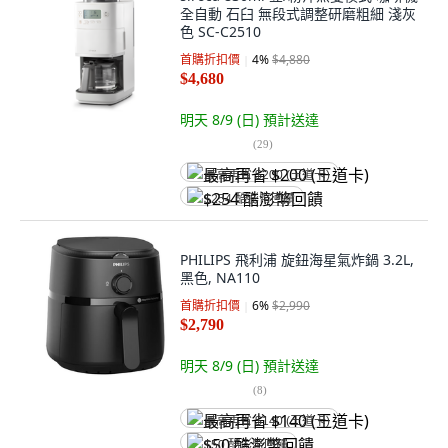
全自動 石臼 無段式調整研磨粗細 淺灰
色 SC-C2510
首購折扣價
4
%
$4,880
$4,680
明天 8/9 (日)
預計送達
(
29
)
最高再省 $200 (王道卡)
$254 酷澎幣回饋
PHILIPS 飛利浦 旋鈕海星氣炸鍋 3.2L,
黑色, NA110
首購折扣價
6
%
$2,990
$2,790
明天 8/9 (日)
預計送達
(
8
)
最高再省 $140 (王道卡)
$50 酷澎幣回饋