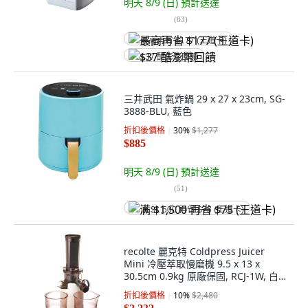
明天 8/9 (日)
預計送達
(
83
)
最高再省 $177 (王道卡)
$37 酷澎幣回饋
三井武田 氣炸鍋 29 x 27 x 23cm, SG-
3888-BLU, 藍色
折扣後價格
30
%
$1,277
$885
明天 8/9 (日)
預計送達
(
51
)
满 $1,500 再省 $75 (王道卡)
recolte 麗克特 Coldpress Juicer
Mini 冷壓萃取慢磨機 9.5 x 13 x
30.5cm 0.9kg 原廠保固, RCJ-1W, 白
色
折扣後價格
10
%
$2,480