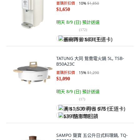
首購折扣價
10
%
$1,850
$1,650
明天 8/9 (日)
預計送達
(
172
)
最高再省 $83 (王道卡)
TATUNG 大同 鴛鴦電火鍋 5L, TSB-
B50A23C
首購折扣價
15
%
$1,290
$1,090
明天 8/9 (日)
預計送達
(
17
)
满 $1,500 再省 $75 (王道卡)
$39 酷澎幣回饋
SAMPO 聲寶 五公升日式料理鍋, TQ-