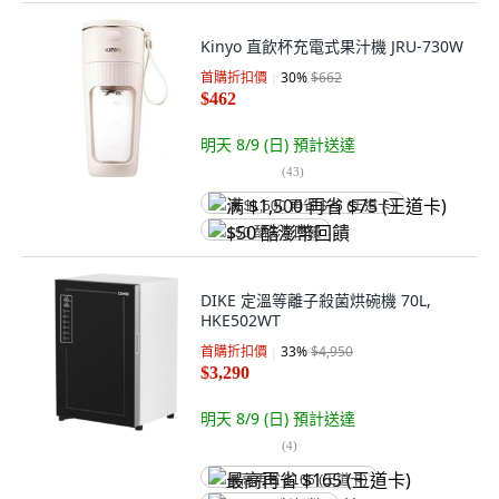
Kinyo 直飲杯充電式果汁機 JRU-730W
首購折扣價
30
%
$662
$462
明天 8/9 (日)
預計送達
(
43
)
满 $1,500 再省 $75 (王道卡)
$50 酷澎幣回饋
DIKE 定溫等離子殺菌烘碗機 70L,
HKE502WT
首購折扣價
33
%
$4,950
$3,290
明天 8/9 (日)
預計送達
(
4
)
最高再省 $165 (王道卡)