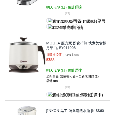
明天 8/9 (日)
預計送達
(
13
)
满 $20,000 再省 $1,000 (星展卡)
$224 酷澎幣回饋
MOLIJIA 魔力家 即食行熱 快煮美食鍋
月牙白, BY011008
首購折扣價
34
%
$588
$388
明天 8/9 (日)
預計送達
全新商品
,
盒損福利品 – 全新未開封
(2)
最低
388
(
69
)
满 $1,500 再省 $75 (王道卡)
JINKON 晶工 調溫電熱水瓶 JK-8860