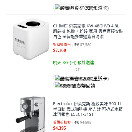
最高再省 $132 (王道卡)
CHIMEI 奇美家電 KW-48GHV0 4.8L
廚餘機 乾燥 + 粉碎 家用 客戶直接安裝
白色 全智能多重過濾自清潔
折扣後價格
5
%
$7,580
$7,160
明天 8/9 (日)
預計送達
(
25
)
最高再省 $200 (王道卡)
$358 酷澎幣回饋
Electrolux 伊萊克斯 極致美味 500 1L
半自動 義式咖啡機 壓力計 可拆式水箱
冰河銀色 E5EC1-31ST
首購折扣價
4
%
$4,595
$4,395