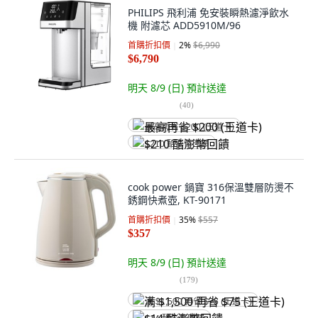
PHILIPS 飛利浦 免安裝瞬熱濾淨飲水
機 附濾芯 ADD5910M/96
首購折扣價
2
%
$6,990
$6,790
明天 8/9 (日)
預計送達
(
40
)
最高再省 $200 (王道卡)
$210 酷澎幣回饋
cook power 鍋寶 316保溫雙層防燙不
銹鋼快煮壺, KT-90171
首購折扣價
35
%
$557
$357
明天 8/9 (日)
預計送達
(
179
)
满 $1,500 再省 $75 (王道卡)