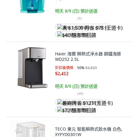
明天 8/9 (日)
預計送達
(
9
)
满 $1,500 再省 $75 (王道卡)
$40 酷澎幣回饋
Haier 海爾 瞬熱式淨水器 鋼鐵海豚
WD252 2.5L
折扣後價格
50
%
$4,839
$2,412
明天 8/9 (日)
預計送達
(
49
)
最高再省 $121 (王道卡)
$72 酷澎幣回饋
TECO 東元 智能瞬熱式飲水機 白色,
XYFYD0301W