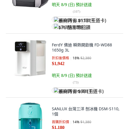
明天 8/9 (日)
預計送達
(
107
)
最高再省 $118 (王道卡)
$76 酷澎幣回饋
FerdY 佛迪 瞬熱開飲機 FD-WD88
1650g 3L
折扣後價格
18
%
$2,380
$1,942
明天 8/9 (日)
預計送達
(
73
)
最高再省 $98 (王道卡)
SANLUX 台灣三洋 刨冰機 DSM-S110,
1個
首購折扣價
14
%
$1,380
$1,180