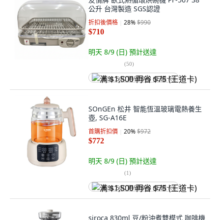
公升 台灣製造 SGS認證
折扣後價格
28
%
$990
$710
明天 8/9 (日)
預計送達
(
50
)
满 $1,500 再省 $75 (王道卡)
SOnGEn 松井 智能恆溫玻璃電熱養生
壺, SG-A16E
首購折扣價
20
%
$972
$772
明天 8/9 (日)
預計送達
(
1
)
满 $1,500 再省 $75 (王道卡)
siroca 830ml 豆/粉沖煮雙模式 咖啡機