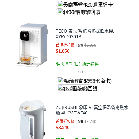
最高再省 $200 (王道卡)
$155 酷澎幣回饋
TECO 東元 智能瞬熱式飲水機,
XYFYD0301B
首購折扣價
9
%
$2,050
$1,850
明天 8/9 (日)
預計送達
(
7
)
最高再省 $93 (王道卡)
$50 酷澎幣回饋
ZOJIRUSHI 象印 VE真空保溫省電熱水
瓶 4L CV-TWF40
首購折扣價
5
%
$3,740
$3,540