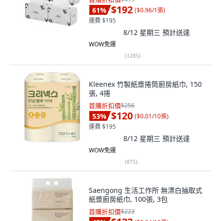
$192
61
%
(
$0.96/1張
)
運費 $195
8/12 星期三
預計送達
WOW免運
(
1205
)
Kleenex 竹製紙漿捲筒廚房紙巾, 150
張, 4捲
首購折扣價
$256
$120
53
%
(
$0.01/10張
)
運費 $195
8/12 星期三
預計送達
WOW免運
(
875
)
Saengong 生活工作所 無漂白抽取式
紙漿廚房紙巾, 100張, 3包
首購折扣價
$223