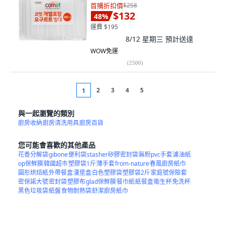
首購折扣價
$258
$132
48
%
運費 $195
8/12 星期三
預計送達
WOW免運
(
2500
)
2
3
4
5
1
與一起瀏覽的類別
廚房收納
廚房清洗用具
廚房百貨
您可能會喜歡的其他產品
花香分解袋
gibone
便利袋
stasher矽膠密封袋
無粉pvc手套
濾油紙
op保鮮膜
韓國超市
塑膠袋1斤
薄手套
from-nature
春風廚房紙巾
圓形烘焙紙
外帶餐盒
漢堡盒
白色塑膠袋
塑膠袋2斤
家庭號保險套
密保諾大號
密封袋
塑膠布
glad保鮮膜
餐巾紙
紙餐盒
衛生杯
免洗杯
黑色垃圾袋
紙盤
食物耐熱袋
舒潔廚房紙巾