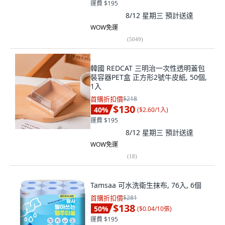
運費 $195
8/12 星期三
預計送達
WOW免運
(
5049
)
韓國 REDCAT 三明治一次性透明蓋包
裝容器PET盒 正方形2號牛皮紙, 50個,
1入
首購折扣價
$218
$130
40
%
(
$2.60/1入
)
運費 $195
8/12 星期三
預計送達
WOW免運
(
18
)
Tamsaa 可水洗衛生抹布, 76入, 6個
首購折扣價
$281
$138
50
%
(
$0.04/10張
)
運費 $195