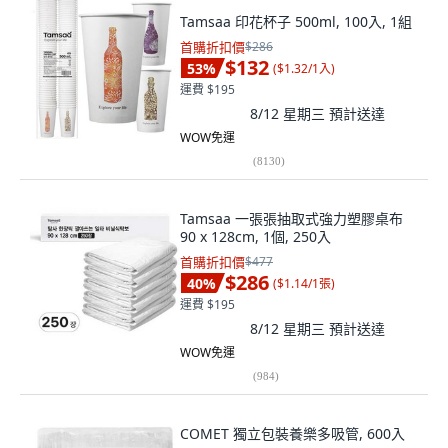
Tamsaa 印花杯子 500ml, 100入, 1組
首購折扣價
$286
$132
53
%
(
$1.32/1入
)
運費 $195
8/12 星期三
預計送達
WOW免運
(
8130
)
Tamsaa 一張張抽取式強力塑膠桌布
90 x 128cm, 1個, 250入
首購折扣價
$477
$286
40
%
(
$1.14/1張
)
運費 $195
8/12 星期三
預計送達
WOW免運
(
984
)
COMET 獨立包裝養樂多吸管, 600入