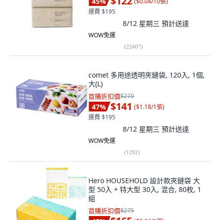
$122
45
%
(
$0.04/10張
)
運費 $195
8/12 星期三
預計送達
WOW免運
(
22407
)
comet 多用途透明夾鏈袋, 120入, 1個,
大(L)
首購折扣價
$270
$141
47
%
(
$1.18/1張
)
運費 $195
8/12 星期三
預計送達
WOW免運
(
1292
)
Hero HOUSEHOLD 設計款夾鏈袋 大
型 50入 + 特大型 30入, 混合, 80枚, 1
組
首購折扣價
$275