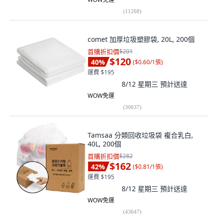
(
11268
)
comet 加厚垃圾塑膠袋, 20L, 200個
首購折扣價
$201
$120
40
%
(
$0.60/1張
)
運費 $195
8/12 星期三
預計送達
WOW免運
(
30637
)
Tamsaa 分類回收垃圾袋 複合乳白,
40L, 200個
首購折扣價
$282
$162
42
%
(
$0.81/1張
)
運費 $195
8/12 星期三
預計送達
WOW免運
(
43647
)