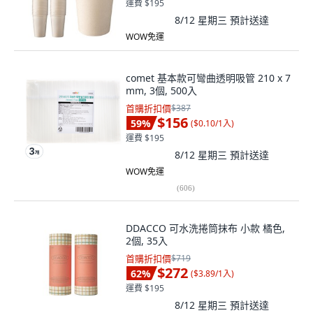
運費 $195
8/12 星期三
預計送達
WOW免運
comet 基本款可彎曲透明吸管 210 x 7
mm, 3個, 500入
首購折扣價
$387
$156
59
%
(
$0.10/1入
)
運費 $195
8/12 星期三
預計送達
WOW免運
(
606
)
DDACCO 可水洗捲筒抹布 小款 橘色,
2個, 35入
首購折扣價
$719
$272
62
%
(
$3.89/1入
)
運費 $195
8/12 星期三
預計送達