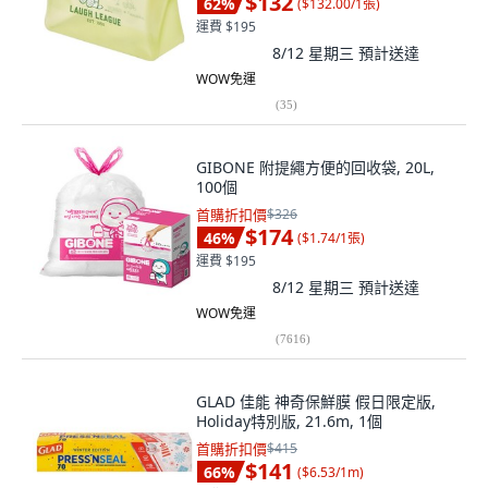
$132
62
%
(
$132.00/1張
)
運費 $195
8/12 星期三
預計送達
WOW免運
(
35
)
GIBONE 附提繩方便的回收袋, 20L,
100個
首購折扣價
$326
$174
46
%
(
$1.74/1張
)
運費 $195
8/12 星期三
預計送達
WOW免運
(
7616
)
GLAD 佳能 神奇保鮮膜 假日限定版,
Holiday特別版, 21.6m, 1個
首購折扣價
$415
$141
66
%
(
$6.53/1m
)