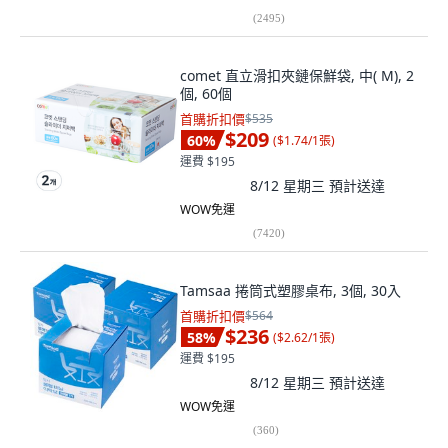
(
2495
)
comet 直立滑扣夾鏈保鮮袋, 中( M), 2
個, 60個
首購折扣價
$535
$209
60
%
(
$1.74/1張
)
運費 $195
8/12 星期三
預計送達
WOW免運
(
7420
)
Tamsaa 捲筒式塑膠桌布, 3個, 30入
首購折扣價
$564
$236
58
%
(
$2.62/1張
)
運費 $195
8/12 星期三
預計送達
WOW免運
(
360
)