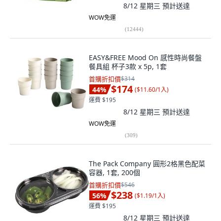
8/12 星期三
預計送達
WOW免運
(
12444
)
EASY&FREE Mood On 感性時尚餐盤
餐具組 杯子3款 x 5p, 1套
首購折扣價
$314
$174
44
%
(
$11.60/1入
)
運費 $195
8/12 星期三
預計送達
WOW免運
(
309
)
The Pack Company 圓形2格黑色配菜
容器, 1套, 200個
首購折扣價
$546
$238
56
%
(
$1.19/1入
)
運費 $195
8/12 星期三
預計送達