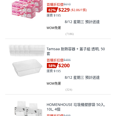
首購折扣價
$610
$229
62
%
(
$2.86/1張
)
運費 $195
8/12 星期三
預計送達
WOW免運
(
7186
)
Tamsaa 耐熱容器 + 蓋子組 透明, 50
套
首購折扣價
$486
$200
58
%
運費 $195
8/12 星期三
預計送達
WOW免運
(
324
)
HOMENHOUSE 垃圾桶塑膠袋 50入,
10L, 4個
首購折扣價
$495