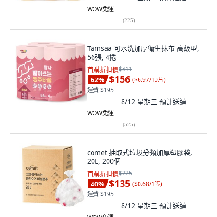
WOW免運
(
225
)
Tamsaa 可水洗加厚衛生抹布 高級型,
56張, 4捲
首購折扣價
$411
$156
62
%
(
$6.97/10片
)
運費 $195
8/12 星期三
預計送達
WOW免運
(
525
)
comet 抽取式垃圾分類加厚塑膠袋,
20L, 200個
首購折扣價
$225
$135
40
%
(
$0.68/1張
)
運費 $195
8/12 星期三
預計送達