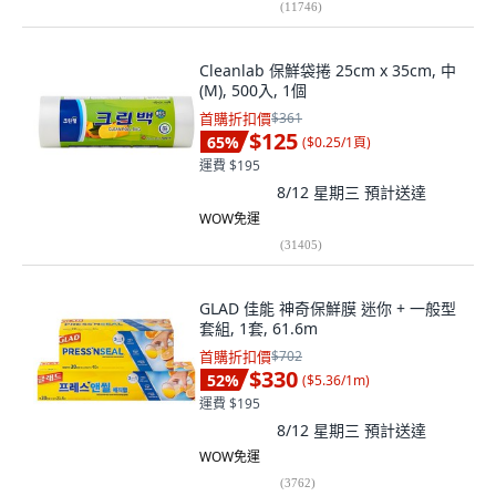
(
11746
)
Cleanlab 保鮮袋捲 25cm x 35cm, 中
(M), 500入, 1個
首購折扣價
$361
$125
65
%
(
$0.25/1頁
)
運費 $195
8/12 星期三
預計送達
WOW免運
(
31405
)
GLAD 佳能 神奇保鮮膜 迷你 + 一般型
套組, 1套, 61.6m
首購折扣價
$702
$330
52
%
(
$5.36/1m
)
運費 $195
8/12 星期三
預計送達
WOW免運
(
3762
)