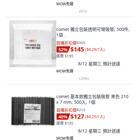
WOW免運
(
655
)
comet 獨立包裝透明可彎吸管, 500件,
1袋
首購折扣價
$305
$145
52
%
(
$0.29/1入
)
運費 $195
8/12 星期三
預計送達
WOW免運
(
2806
)
comet 基本款獨立包裝吸管 黑色 210
x 7 mm, 500入, 1個
首購折扣價
$212
$127
40
%
(
$0.25/1入
)
運費 $195
8/12 星期三
預計送達
WOW免運