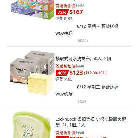
首購折扣價
$607
$167
72
%
運費 $195
8/12 星期三
預計送達
WOW免運
(
8330
)
抽取式可水洗抹布, 50入, 2個
首購折扣價
$208
$123
40
%
(
$12.30/10片
)
運費 $195
8/12 星期三
預計送達
WOW免運
(
428
)
LocknLock 樂扣樂扣 史努比矽膠夾鏈
袋, 2L, 1個, 1入
首購折扣價
$352