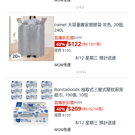
WOW免運
(
742
)
comet 大容量搬家塑膠袋 灰色, 20個,
240L
首購折扣價
$390
$122
68
%
(
$6.10/1張
)
運費 $195
8/12 星期三
預計送達
WOW免運
(
1374
)
BonitaGoods 抽取式三層式壓紋廚房
紙巾, 100張, 10包
首購折扣價
$388
$209
46
%
(
$0.02/10張
)
運費 $195
8/12 星期三
預計送達
WOW免運