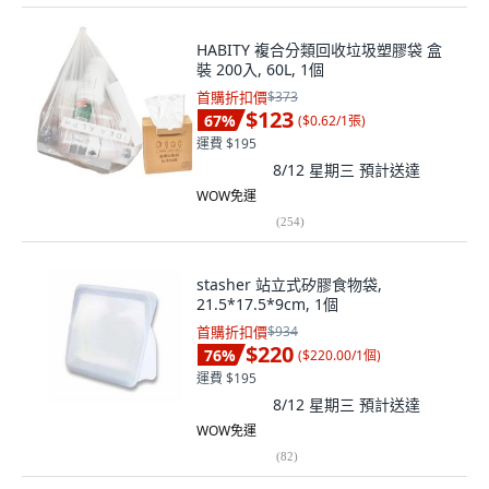
HABITY 複合分類回收垃圾塑膠袋 盒
裝 200入, 60L, 1個
首購折扣價
$373
$123
67
%
(
$0.62/1張
)
運費 $195
8/12 星期三
預計送達
WOW免運
(
254
)
stasher 站立式矽膠食物袋,
21.5*17.5*9cm, 1個
首購折扣價
$934
$220
76
%
(
$220.00/1個
)
運費 $195
8/12 星期三
預計送達
WOW免運
(
82
)