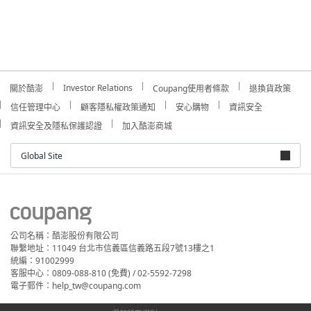
Investor Relations
關於酷澎
Coupang使用者條款
退換貨政策
信任管理中心
顧客隱私權政策通知
安心購物
資訊安全
資訊安全及隱私保護認證
加入酷澎商城
Global Site
公司名稱：酷澎股份有限公司
聯繫地址：11049 台北市信義區信義路五段7號13樓之1
統編：91002999
客服中心：0809-088-810 (免費) / 02-5592-7298
電子郵件：help_tw@coupang.com