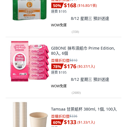
$168
50
%
(
$16.80/1張
)
運費 $195
8/12 星期三
預計送達
WOW免運
(
358
)
GIBONE 抹布濕紙巾 Prime Edition,
80入, 6個
首購折扣價
$810
$176
78
%
(
$0.37/1入
)
運費 $195
8/12 星期三
預計送達
WOW免運
(
2680
)
Tamsaa 甘蔗紙杯 380ml, 1個, 100入
首購折扣價
$336
$133
60
%
(
$1.33/1入
)