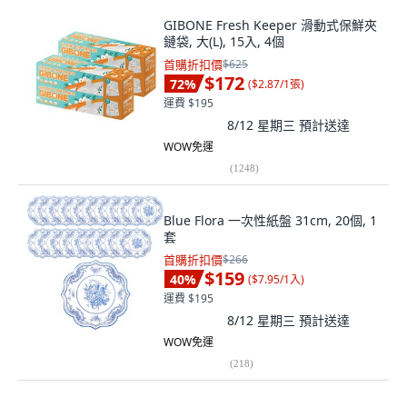
GIBONE Fresh Keeper 滑動式保鮮夾
鏈袋, 大(L), 15入, 4個
首購折扣價
$625
$172
72
%
(
$2.87/1張
)
運費 $195
8/12 星期三
預計送達
WOW免運
(
1248
)
Blue Flora 一次性紙盤 31cm, 20個, 1
套
首購折扣價
$266
$159
40
%
(
$7.95/1入
)
運費 $195
8/12 星期三
預計送達
WOW免運
(
218
)