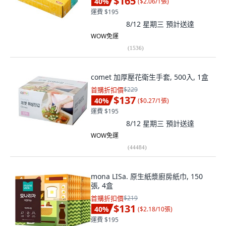
$165
40
%
(
$2.06/1張
)
運費 $195
8/12 星期三
預計送達
WOW免運
(
1536
)
comet 加厚壓花衛生手套, 500入, 1盒
首購折扣價
$229
$137
40
%
(
$0.27/1張
)
運費 $195
8/12 星期三
預計送達
WOW免運
(
44484
)
mona LISa. 原生紙漿廚房紙巾, 150
張, 4盒
首購折扣價
$219
$131
40
%
(
$2.18/10張
)
運費 $195