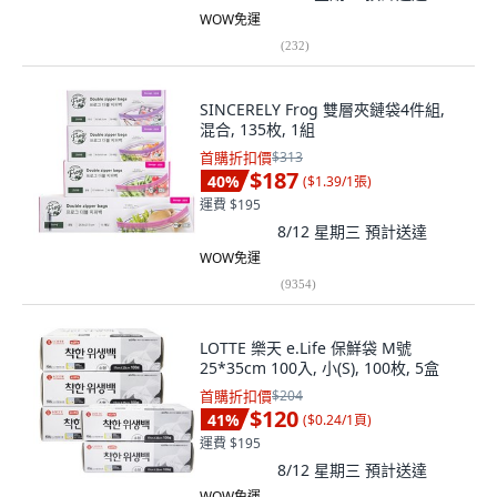
WOW免運
(
232
)
SINCERELY Frog 雙層夾鏈袋4件組,
混合, 135枚, 1組
首購折扣價
$313
$187
40
%
(
$1.39/1張
)
運費 $195
8/12 星期三
預計送達
WOW免運
(
9354
)
LOTTE 樂天 e.Life 保鮮袋 M號
25*35cm 100入, 小(S), 100枚, 5盒
首購折扣價
$204
$120
41
%
(
$0.24/1頁
)
運費 $195
8/12 星期三
預計送達
WOW免運