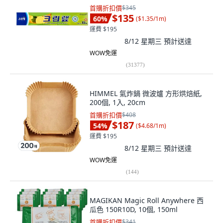
首購折扣價
$345
$135
60
%
(
$1.35/1m
)
運費 $195
8/12 星期三
預計送達
WOW免運
(
31377
)
HIMMEL 氣炸鍋 微波爐 方形烘焙紙,
200個, 1入, 20cm
首購折扣價
$408
$187
54
%
(
$4.68/1m
)
運費 $195
8/12 星期三
預計送達
WOW免運
(
144
)
MAGIKAN Magic Roll Anywhere 西
瓜色 150R10D, 10個, 150ml
首購折扣價
$341