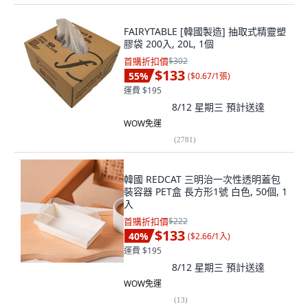
FAIRYTABLE [韓國製造] 抽取式精靈塑
膠袋 200入, 20L, 1個
首購折扣價
$302
$133
55
%
(
$0.67/1張
)
運費 $195
8/12 星期三
預計送達
WOW免運
(
2781
)
韓國 REDCAT 三明治一次性透明蓋包
裝容器 PET盒 長方形1號 白色, 50個, 1
入
首購折扣價
$222
$133
40
%
(
$2.66/1入
)
運費 $195
8/12 星期三
預計送達
WOW免運
(
13
)