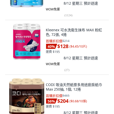
8/12 星期三
預計送達
WOW免運
(
1124
)
Kleenex 可水洗衛生抹布 MAX 粉紅
色, 72張, 4捲
首購折扣價
$214
$128
40
%
(
$4.45/10片
)
運費 $195
8/12 星期三
預計送達
WOW免運
(
27
)
CODI 吸油天然紙漿多用途廚房紙巾
Max 250抽, 1個, 12捲
首購折扣價
$465
$204
56
%
(
$0.68/10張
)
運費 $195
8/12 星期三
預計送達