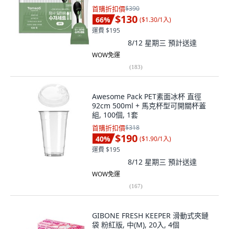
首購折扣價
$390
$130
66
%
(
$1.30/1入
)
運費 $195
8/12 星期三
預計送達
WOW免運
(
183
)
Awesome Pack PET素面冰杯 直徑
92cm 500ml + 馬克杯型可開關杯蓋
組, 100個, 1套
首購折扣價
$318
$190
40
%
(
$1.90/1入
)
運費 $195
8/12 星期三
預計送達
WOW免運
(
167
)
GIBONE FRESH KEEPER 滑動式夾鏈
袋 粉紅版, 中(M), 20入, 4個