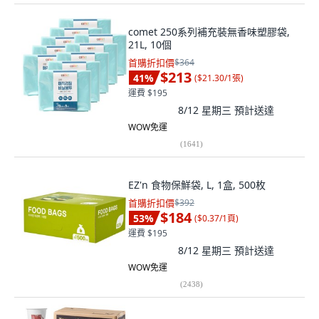
comet 250系列補充裝無香味塑膠袋,
21L, 10個
首購折扣價
$364
$213
41
%
(
$21.30/1張
)
運費 $195
8/12 星期三
預計送達
WOW免運
(
1641
)
EZ'n 食物保鮮袋, L, 1盒, 500枚
首購折扣價
$392
$184
53
%
(
$0.37/1頁
)
運費 $195
8/12 星期三
預計送達
WOW免運
(
2438
)