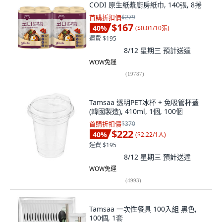
CODI 原生紙漿廚房紙巾, 140張, 8捲
首購折扣價
$279
$167
40
%
(
$0.01/10張
)
運費 $195
8/12 星期三
預計送達
WOW免運
(
19787
)
Tamsaa 透明PET冰杯 + 免吸管杯蓋
(韓國製造), 410ml, 1個, 100個
首購折扣價
$370
$222
40
%
(
$2.22/1入
)
運費 $195
8/12 星期三
預計送達
WOW免運
(
4993
)
Tamsaa 一次性餐具 100入組 黑色,
100個, 1套