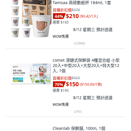
Tamsaa 高磅數紙杯 184ml, 1套
首購折扣價
$378
$210
44
%
(
$0.42/1入
)
運費 $195
8/12 星期三
預計送達
WOW免運
(
12096
)
comet 滑鏈式保鮮袋 4種混合組 小型
20入+中型20入+大型20入+特大型12
入, 1個
首購折扣價
$503
$150
70
%
(
$150.00/1張
)
運費 $195
8/12 星期三
預計送達
WOW免運
(
245
)
Cleanlab 保鮮膜, 100m, 1個