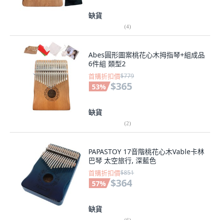
缺貨
(
4
)
Abes圓形圖案桃花心木拇指琴+組成品
6件組 類型2
首購折扣價
$779
$365
53
%
缺貨
(
2
)
PAPASTOY 17音階桃花心木Vable卡林
巴琴 太空旅行, 深藍色
首購折扣價
$851
$364
57
%
缺貨
(
6
)