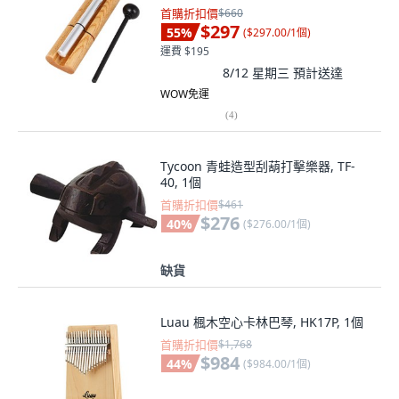
首購折扣價
$660
$297
55
%
(
$297.00/1個
)
運費 $195
8/12 星期三
預計送達
WOW免運
(
4
)
Tycoon 青蛙造型刮葫打擊樂器, TF-
40, 1個
首購折扣價
$461
$276
40
%
(
$276.00/1個
)
缺貨
Luau 楓木空心卡林巴琴, HK17P, 1個
首購折扣價
$1,768
$984
44
%
(
$984.00/1個
)