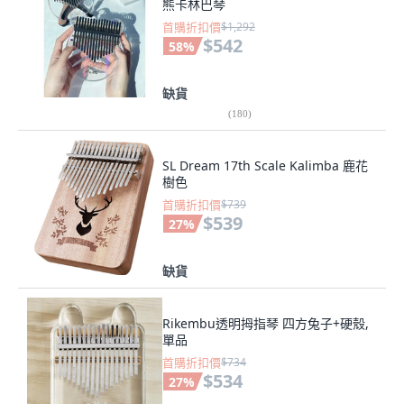
熊卡林巴琴
首購折扣價
$1,292
$542
58
%
缺貨
(
180
)
SL Dream 17th Scale Kalimba 鹿花
樹色
首購折扣價
$739
$539
27
%
缺貨
Rikembu透明拇指琴 四方兔子+硬殼,
單品
首購折扣價
$734
$534
27
%