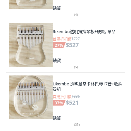
缺貨
(
4
)
Rikembu透明拇指琴板+硬殼, 單品
首購折扣價
$727
$527
27
%
缺貨
(
5
)
Likembe 透明腳掌卡林巴琴17音+收納
殼組
首購折扣價
$836
$521
37
%
缺貨
(
35
)