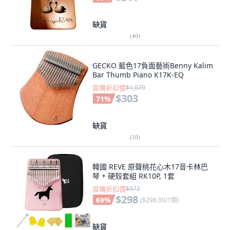
缺貨
(
40
)
GECKO 藍色17負面藝術Benny Kalim
Bar Thumb Piano K17K-EQ
首購折扣價
$1,079
$303
71
%
缺貨
(
10
)
韓國 REVE 原聲桃花心木17音卡林巴
琴 + 硬殼套組 RK10P, 1套
首購折扣價
$972
$298
69
%
(
$298.00/1個
)
缺貨