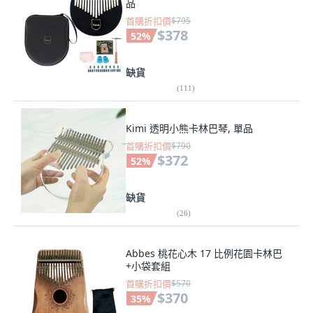
品
首購折扣價
$795
$378
52
%
缺貨
(
111
)
Kimi 透明小熊卡林巴琴, 單品
首購折扣價
$790
$372
52
%
缺貨
(
26
)
Abbes 桃花心木 17 比例花園卡林巴
+小袋套組
首購折扣價
$570
$370
35
%