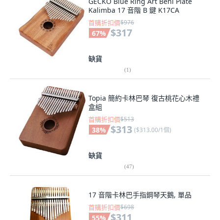
GECKO Blue Ring Art Beni Plate
Kalimba 17 音階 B 鍵 K17CA
首購折扣價
$976
$317
67
%
缺貨
(
1
)
Topia 簡約卡林巴琴 復古桃花心木禮
盒組
首購折扣價
$513
$313
38
%
(
$313.00/1個
)
缺貨
(
47
)
17 音階卡林巴手指鋼琴天鵝, 單品
首購折扣價
$698
$311
55
%