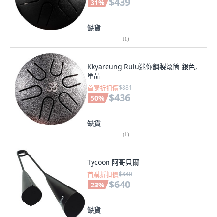
$439
31
%
缺貨
(
1
)
Kkyareung Rulu迷你鋼製滾筒 銀色,
單品
首購折扣價
$881
$436
50
%
缺貨
(
1
)
Tycoon 阿哥貝爾
首購折扣價
$840
$640
23
%
缺貨