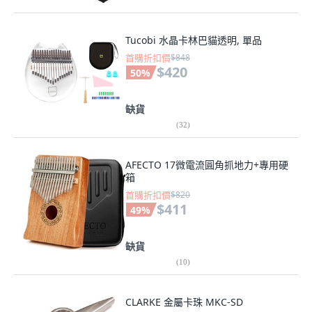
Tucobi 水晶卡林巴貓透明, 單品
首購折扣價
$848
$420
50
%
缺貨
(
32
)
AFECTO 17微電流圓角抓地力+專用硬
箱
首購折扣價
$820
$411
49
%
缺貨
(
10
)
CLARKE 金屬卡珠 MKC-SD