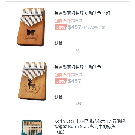
美麗樂園拇指琴 6 咖啡色, 1組
首購折扣價
$915
$457
50
%
(
$457.00/1個
)
缺貨
(
3
)
美麗樂園拇指琴 1 咖啡色
首購折扣價
$915
$457
50
%
缺貨
(
36
)
Korin Star 卡林巴桃花心木 17 音階拇
指鋼琴 Korin Star, 藍海中的鯨魚
（藍）