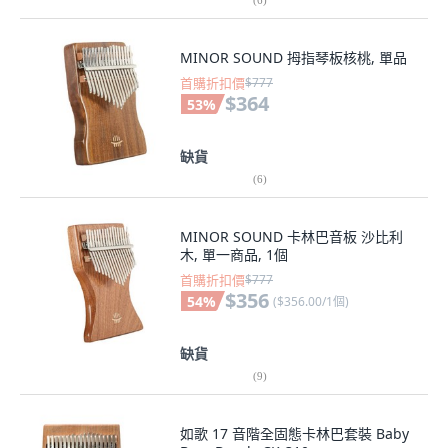
MINOR SOUND 拇指琴板核桃, 單品
首購折扣價
$777
$364
53
%
缺貨
(
6
)
MINOR SOUND 卡林巴音板 沙比利
木, 單一商品, 1個
首購折扣價
$777
$356
54
%
(
$356.00/1個
)
缺貨
(
9
)
如歌 17 音階全固態卡林巴套裝 Baby