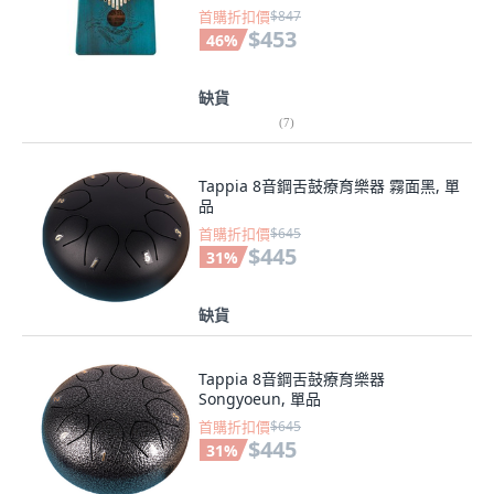
首購折扣價
$847
$453
46
%
缺貨
(
7
)
Tappia 8音鋼舌鼓療育樂器 霧面黑, 單
品
首購折扣價
$645
$445
31
%
缺貨
Tappia 8音鋼舌鼓療育樂器
Songyoeun, 單品
首購折扣價
$645
$445
31
%