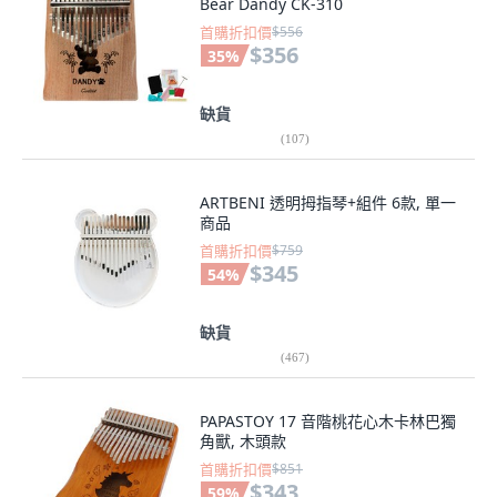
Bear Dandy CK-310
首購折扣價
$556
$356
35
%
缺貨
(
107
)
ARTBENI 透明拇指琴+組件 6款, 單一
商品
首購折扣價
$759
$345
54
%
缺貨
(
467
)
PAPASTOY 17 音階桃花心木卡林巴獨
角獸, 木頭款
首購折扣價
$851
$343
59
%