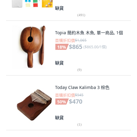
缺貨
(
491
)
Topia 簡約木魚 木魚, 單一商品, 1個
首購折扣價
$1,065
$865
18
%
(
$865.00/1個
)
缺貨
(
9
)
Today Claw Kalimba 3 棕色
首購折扣價
$945
$470
50
%
缺貨
(
1
)