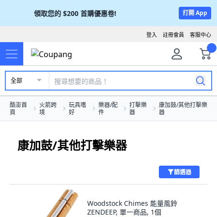
領取您的
$200
首購優惠卷!
打開 App
登入
註冊會員
客服中心
全部
酷澎首
火箭跨
玩具嗜
樂器/配
打擊樂
康加鼓/其他打擊樂
頁
境
好
件
器
器
康加鼓/其他打擊樂器
篩選器
Woodstock Chimes 能量風鈴
ZENDEEP, 單一商品, 1個