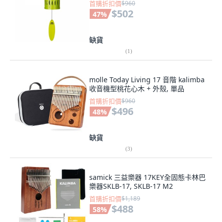
首購折扣價
$960
$502
47
%
缺貨
(
1
)
molle Today Living 17 音階 kalimba
收音機型桃花心木 + 外殼, 單品
首購折扣價
$960
$496
48
%
缺貨
(
3
)
samick 三益樂器 17KEY全固態卡林巴
樂器SKLB-17, SKLB-17 M2
首購折扣價
$1,189
$488
58
%