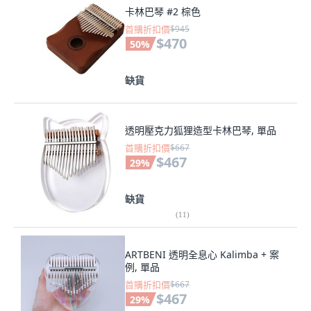
卡林巴琴 #2 棕色
首購折扣價
$945
$470
50
%
缺貨
透明壓克力狐狸造型卡林巴琴, 單品
首購折扣價
$667
$467
29
%
缺貨
(
11
)
ARTBENI 透明全息心 Kalimba + 案
例, 單品
首購折扣價
$667
$467
29
%