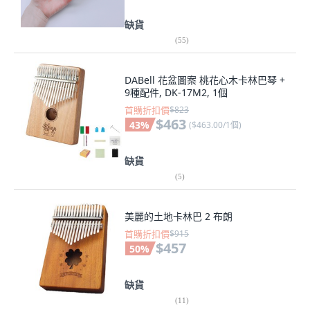
缺貨
(
55
)
DABell 花盆圖案 桃花心木卡林巴琴 +
9種配件, DK-17M2, 1個
首購折扣價
$823
$463
43
%
(
$463.00/1個
)
缺貨
(
5
)
美麗的土地卡林巴 2 布朗
首購折扣價
$915
$457
50
%
缺貨
(
11
)