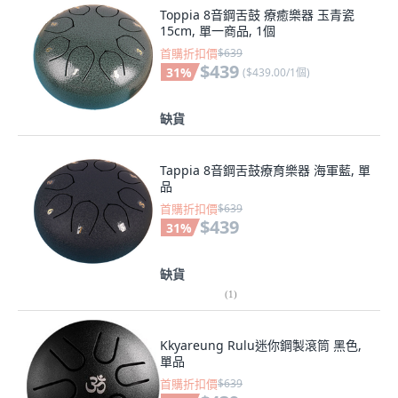
Toppia 8音鋼舌鼓 療癒樂器 玉青瓷
15cm, 單一商品, 1個
首購折扣價
$639
$439
31
%
(
$439.00/1個
)
缺貨
Tappia 8音鋼舌鼓療育樂器 海軍藍, 單
品
首購折扣價
$639
$439
31
%
缺貨
(
1
)
Kkyareung Rulu迷你鋼製滾筒 黑色,
單品
首購折扣價
$639