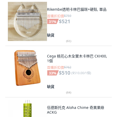
Rikembe透明卡林巴貓咪+硬殼, 單品
首購折扣價
$759
$521
31
%
缺貨
(
61
)
Cega 桃花心木全實木卡林巴 CKH00,
1個
首購折扣價
$762
$510
33
%
(
$510.00/1個
)
缺貨
(
64
)
伍德斯托克 Aloha Chime 奇異果綠
ACKG