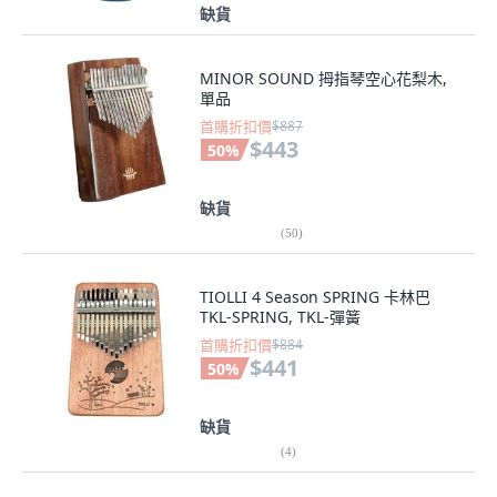
缺貨
MINOR SOUND 拇指琴空心花梨木,
單品
首購折扣價
$887
$443
50
%
缺貨
(
50
)
TIOLLI 4 Season SPRING 卡林巴
TKL-SPRING, TKL-彈簧
首購折扣價
$884
$441
50
%
缺貨
(
4
)