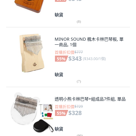
缺貨
(
8
)
MINOR SOUND 楓木卡林巴琴板, 單
一商品, 1個
首購折扣價
$777
$343
55
%
(
$343.00/1個
)
缺貨
(
7
)
透明小熊卡林巴琴+組成品7件組, 單品
首購折扣價
$729
$328
55
%
缺貨
(
90
)