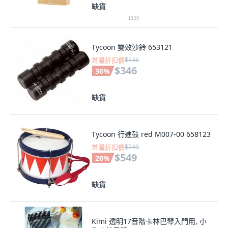
缺貨
(
13
)
Tycoon 雙效沙鈴 653121
首購折扣價
$546
$346
36
%
缺貨
Tycoon 行進鼓 red M007-00 658123
首購折扣價
$749
$549
26
%
缺貨
Kimi 透明17音階卡林巴琴入門用, 小