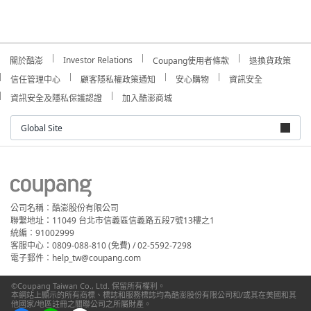
Investor Relations
關於酷澎
Coupang使用者條款
退換貨政策
信任管理中心
顧客隱私權政策通知
安心購物
資訊安全
資訊安全及隱私保護認證
加入酷澎商城
Global Site
公司名稱：酷澎股份有限公司
聯繫地址：11049 台北市信義區信義路五段7號13樓之1
統編：91002999
客服中心：0809-088-810 (免費) / 02-5592-7298
電子郵件：help_tw@coupang.com
©Coupang Taiwan Co., Ltd. 保留所有權利。
本網站上顯示的所有商標、標誌和服務標誌均為酷澎股份有限公司和/或其在美國和其
他國家/地區註冊之關聯公司之所屬財產。