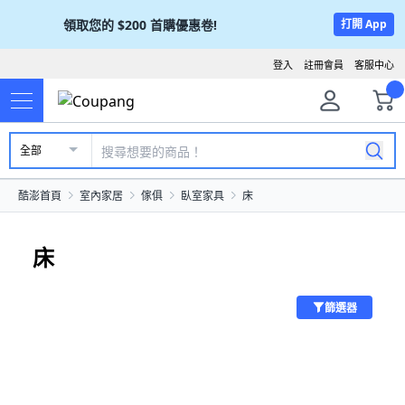
領取您的
$200
首購優惠卷!
打開 App
登入
註冊會員
客服中心
全部
酷澎首頁
室內家居
傢俱
臥室家具
床
床
篩選器