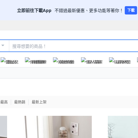
立即前往下載App
不錯過最新優惠、更多功能等著你！
下載
嬰幼兒
保健醫療
美妝保養
個人清潔
玩具休閒
格最高
最熱銷
最新上架