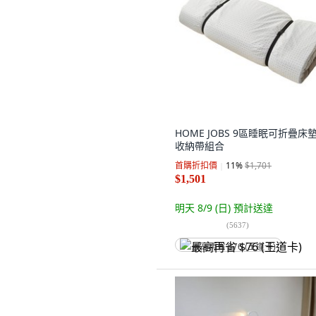
HOME JOBS 9區睡眠可折疊床
收納帶組合
首購折扣價
11
%
$1,701
$1,501
明天 8/9 (日)
預計送達
(
5637
)
最高再省 $76 (王道卡)