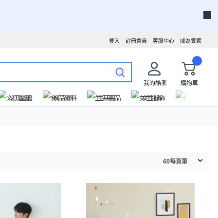
登入
註冊會員
客服中心
成為賣家
我的酷澎
購物車
文具圖書
食品飲料
生活用品
女性服飾
運動戶外
60
每頁筆