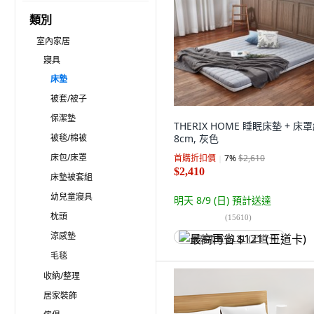
類別
室內家居
寢具
床墊
被套/被子
保潔墊
THERIX HOME 睡眠床墊 + 床罩
被毯/棉被
8cm, 灰色
床包/床罩
首購折扣價
7
%
$2,610
$2,410
床墊被套組
幼兒童寢具
明天 8/9 (日)
預計送達
枕頭
(
15610
)
涼感墊
最高再省 $121 (王道卡)
毛毯
收納/整理
居家裝飾