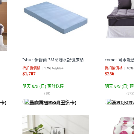
Ishur 伊舒爾 3M防潑水記憶床墊
comet 可水
折扣後價格
17
%
$2,057
折扣後價格
76
%
$1,707
$256
明天 8/9 (日)
預計送達
明天 8/9 (日)
預
(
18
)
(
275
最高再省 $86 (王道卡)
满 $1,500 再