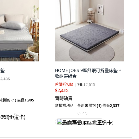
床墊
HOME JOBS 9區舒眠可折疊床墊 +
收納帶組合
$2,105
首購折扣價
7
%
$2,615
$2,415
暫時缺貨
新未開封
(1)
最低
1,905
盒損福利品 – 全新未開封
(1)
最低
2,337
)
(
5632
)
 (王道卡)
最高再省 $121 (王道卡)