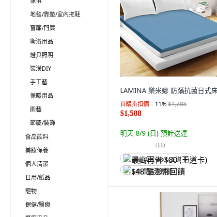
傢俱
地毯/靠墊/室內拖鞋
窗簾/門簾
衛浴用品
燈具照明
裝潢DIY
手工藝
LAMINA 樂米娜 防蹣抗菌日式
保暖用品
首購折扣價
11
%
$1,788
園藝
$1,588
節慶/裝飾
明天 8/9 (日)
預計送達
食品飲料
(
11
)
美妝保養
最高再省 $80 (王道卡)
個人清潔
$48 酷澎幣回饋
日用/紙品
寵物
保健/醫療