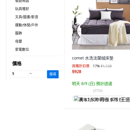
餐廚用品
玩具嗜好
文具/圖書/影音
運動/休閒/戶外
服飾
母嬰
家電數位
comet 水洗法蘭絨床墊
價格
首購折扣價
17
%
$1,128
$928
$
~
搜尋
明天 8/9 (日)
預計送達
(
2753
)
满 $1,500 再省 $75 (王道卡)