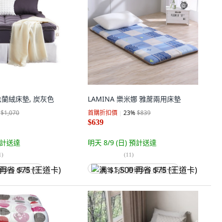
洗法蘭絨床墊, 炭灰色
LAMINA 樂米娜 雅蓆兩用床墊
$1,070
首購折扣價
23
%
$839
$639
計送達
明天 8/9 (日)
預計送達
1
)
(
11
)
省 $75 (王道卡)
满 $1,500 再省 $75 (王道卡)