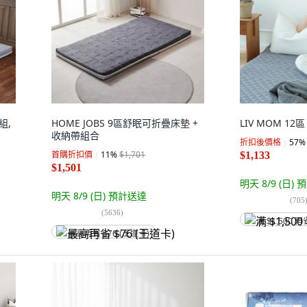
組,
HOME JOBS 9區舒眠可折疊床墊 +
LIV MOM 1
收納帶組合
折扣後價格
57
%
首購折扣價
11
%
$1,701
$1,133
$1,501
明天 8/9 (日)
預
明天 8/9 (日)
預計送達
(
705
(
5636
)
满 $1,500 再
最高再省 $76 (王道卡)