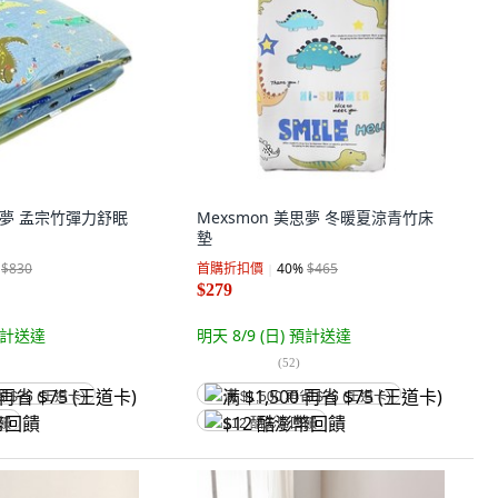
美思夢 孟宗竹彈力舒眠
Mexsmon 美思夢 冬暖夏涼青竹床
墊
$830
首購折扣價
40
%
$465
$279
計送達
明天 8/9 (日)
預計送達
(
52
)
省 $75 (王道卡)
满 $1,500 再省 $75 (王道卡)
回饋
$12 酷澎幣回饋