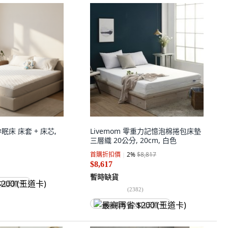
孕眠床 床套 + 床芯,
Livemom 零重力記憶泡棉捲包床墊
三層織 20公分, 20cm, 白色
首購折扣價
2
%
$8,817
$8,617
暫時缺貨
0 (王道卡)
(
2382
)
最高再省 $200 (王道卡)