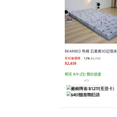
BEARBED 熊棉 石墨烯3D記憶
折扣後價格
12
%
$2,739
$2,410
明天 8/9 (日)
預計送達
(
45
)
最高再省 $121 (王道卡)
$46 酷澎幣回饋