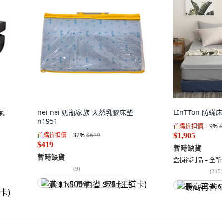
氣
nei nei 奶瓶家族 天然乳膠床墊
LInTTon 防蟎
n1951
首購折扣價
9
%
首購折扣價
32
%
$619
$1,905
$419
暫時缺貨
暫時缺貨
盒損福利品 – 全
(
9
)
(
315
满 $1,500 再省 $75 (王道卡)
最高再省 $96