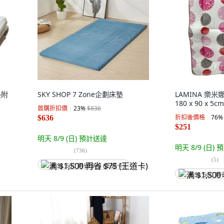
墊附
SKY SHOP 7 Zone企劃床墊
LAMINA 樂
180 x 90 x 5cm
首購折扣價
23
%
$836
折扣後價格
76
%
$636
$251
明天 8/9 (日)
預計送達
明天 8/9 (日)
預
(
736
)
(
5
)
满 $1,500 再省 $75 (王道卡)
满 $1,500 再