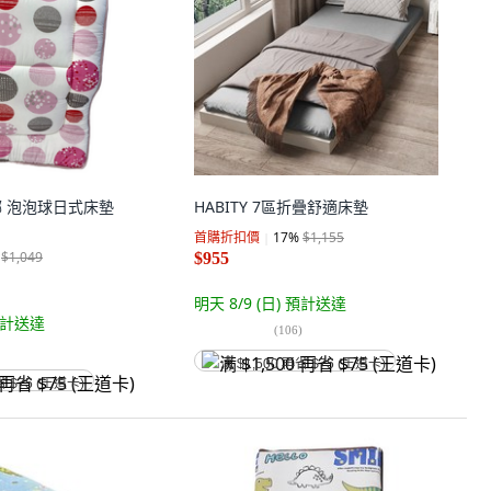
米娜 泡泡球日式床墊
HABITY 7區折疊舒適床墊
首購折扣價
17
%
$1,155
$1,049
$955
明天 8/9 (日)
預計送達
計送達
(
106
)
满 $1,500 再省 $75 (王道卡)
省 $75 (王道卡)