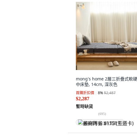
mong's home 2層三折疊式軟
中床墊, 14cm, 深灰色
首購折扣價
8
%
$2,487
$2,287
暫時缺貨
(
695
)
最高再省 $115 (王道卡)