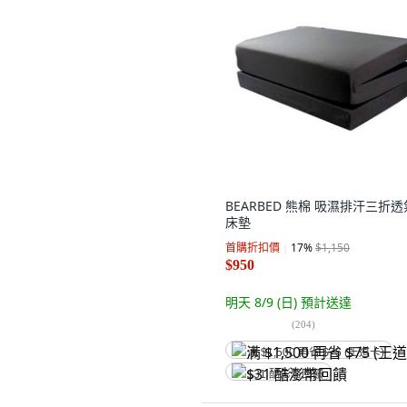
BEARBED 熊棉 吸濕排汗三折透
床墊
首購折扣價
17
%
$1,150
$950
明天 8/9 (日)
預計送達
(
204
)
满 $1,500 再省 $75 (王道卡)
$31 酷澎幣回饋