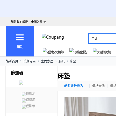
加到我的最愛
申請入駐
全部
類別
爸氣父親節
火箭速配
火箭跨境
酷澎首頁
首購專區
室內家居
寢具
床墊
篩選器
床墊
酷澎評分排名
價格最低
價
僅顯示
僅顯示
僅顯示