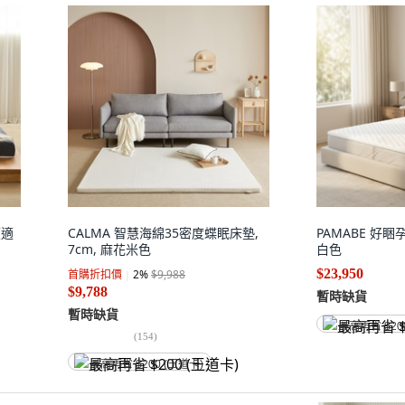
硬適
CALMA 智慧海綿35密度蝶眠床墊,
PAMABE 好睏
7cm, 麻花米色
白色
$23,950
首購折扣價
2
%
$9,988
$9,788
暫時缺貨
暫時缺貨
最高再省 $20
(
154
)
最高再省 $200 (王道卡)