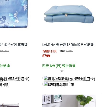
美思夢 複合式乳膠床墊
LAMINA 樂米娜 防蹣抗菌日式床墊
$1,420
首購折扣價
20
%
$999
$799
計送達
明天 8/9 (日)
預計送達
(
20
)
省 $75 (王道卡)
满 $1,500 再省 $75 (王道卡)
回饋
$24 酷澎幣回饋