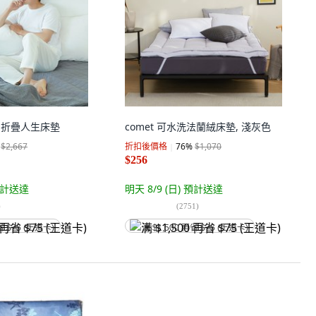
2區 折疊人生床墊
comet 可水洗法蘭絨床墊, 淺灰色
$2,667
折扣後價格
76
%
$1,070
$256
計送達
明天 8/9 (日)
預計送達
)
(
2751
)
省 $75 (王道卡)
满 $1,500 再省 $75 (王道卡)