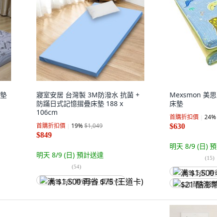
床墊
寢室安居 台灣製 3M防潑水 抗菌 +
Mexsmon 
防蹣日式記憶摺疊床墊 188 x
床墊
106cm
首購折扣價
24
%
首購折扣價
19
%
$1,049
$630
$849
明天 8/9 (日)
預
明天 8/9 (日)
預計送達
(
15
)
(
54
)
满 $1,500 再
满 $1,500 再省 $75 (王道卡)
$21 酷澎幣