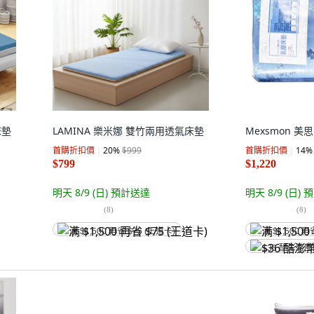
床墊
LAMINA 樂米娜 雙竹兩用透氣床墊
Mexsmon 
首購折扣價
20
%
$999
首購折扣價
14
%
$799
$1,220
明天 8/9 (日)
預計送達
明天 8/9 (日)
預
(
8
)
(
8
)
满 $1,500 再省 $75 (王道卡)
满 $1,500 再
$36 酷澎幣