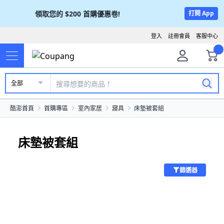
領取您的
$200
首購優惠卷!
打開 App
登入
註冊會員
客服中心
全部
酷澎首頁
首購專區
室內家居
寢具
床墊被套組
床墊被套組
篩選器