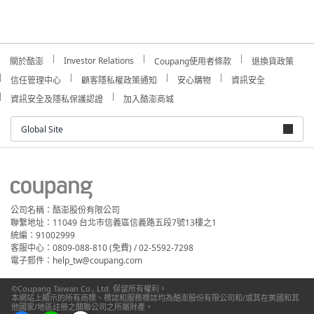
Investor Relations
關於酷澎
Coupang使用者條款
退換貨政策
信任管理中心
顧客隱私權政策通知
安心購物
資訊安全
資訊安全及隱私保護認證
加入酷澎商城
Global Site
公司名稱：酷澎股份有限公司
聯繫地址：11049 台北市信義區信義路五段7號13樓之1
統編：91002999
客服中心：0809-088-810 (免費) / 02-5592-7298
電子郵件：help_tw@coupang.com
©Coupang Taiwan Co., Ltd. 保留所有權利。
本網站上顯示的所有商標、標誌和服務標誌均為酷澎股份有限公司和/或其在美國和其
他國家/地區註冊之關聯公司之所屬財產。