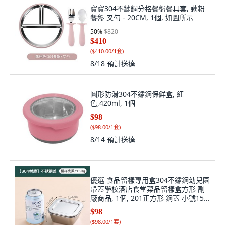
寶寶304不鏽鋼分格餐盤餐具套, 藕粉
餐盤 叉勺 - 20CM, 1個, 如圖所示
50
%
$820
$410
(
$410.00/1套
)
8/18
預計送達
圓形防滑304不鏽鋼保鮮盒, 紅
色,420ml, 1個
$98
(
$98.00/1套
)
8/14
預計送達
優選 食品留樣專用盒304不鏽鋼幼兒園
帶蓋學校酒店食堂菜品留樣盒方形 副
廠商品, 1個, 201正方形 鋼蓋 小號150
克
$98
(
$98.00/1套
)