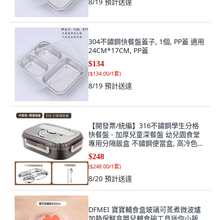
8/19
預計送達
304不鏽鋼快餐盤蓋子, 1個, PP蓋 適用
24CM*17CM, PP蓋
$134
(
$134.00/1套
)
8/19
預計送達
【開發票/統編】316不鏽鋼學生分格
快餐盤 - 加厚兒童深餐盤 幼兒園食堂
專用分隔飯盒 不鏽鋼便當盒, 高冷色的
【卡其灰】波浪紋蓋,防漏歐式4格+餐
$248
具, 1個
(
$248.00/1套
)
8/20
預計送達
DFMEI 寶寶輔食盒玻璃可蒸煮微波爐
加熱保鮮盒嬰兒輔食碗工具迷你小飯