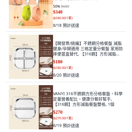
50
%
$680
$340
(
$340.00/1套
)
8/18
預計送達
【開發票/統編】不銹鋼分格餐盤 減脂
健身/孕婦適用 三格定量分餐盤 家用防
摔便當盒替代, 【316鋼】方形減脂餐
盤四格, 1個
$180
(
$180.00/1套
)
8/20
預計送達
VANYI 316不銹鋼方形分格餐盤，科學
定量營養配比，健康分餐好幫手,
【316鋼】方形減脂餐盤雙格, 1個
$270
(
$270.00/1套
)
8/19
預計送達