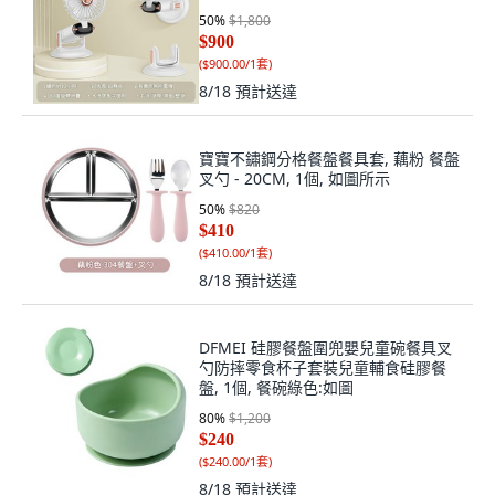
50
%
$1,800
$900
(
$900.00/1套
)
8/18
預計送達
寶寶不鏽鋼分格餐盤餐具套, 藕粉 餐盤
叉勺 - 20CM, 1個, 如圖所示
50
%
$820
$410
(
$410.00/1套
)
8/18
預計送達
DFMEI 硅膠餐盤圍兜嬰兒童碗餐具叉
勺防摔零食杯子套裝兒童輔食硅膠餐
盤, 1個, 餐碗綠色:如圖
80
%
$1,200
$240
(
$240.00/1套
)
8/18
預計送達