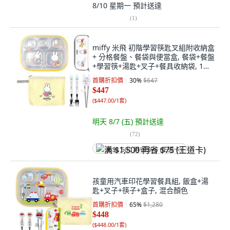
8/10 星期一
預計送達
(
1
)
miffy 米飛 初階學習筷匙叉組附收納盒
+ 分格餐盤、餐袋與便當盒, 餐袋+餐盤
+學習筷+湯匙+叉子+餐具收納袋, 1組,
米飛兔 多色
首購折扣價
30
%
$647
$447
(
$447.00/1套
)
明天 8/7 (五)
預計送達
(
72
)
满 $1,500 再省 $75 (王道卡)
孩童用汽車印花學習餐具組, 飯盒+湯
匙+叉子+筷子+盒子, 混合顏色
首購折扣價
65
%
$1,280
$448
(
$448.00/1套
)