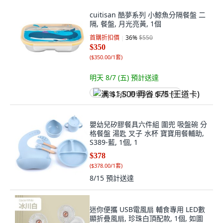
cuitisan 酷夢系列 小鯨魚分隔餐盤 二
隔, 餐盤, 月光亮黃, 1個
首購折扣價
36
%
$550
$350
(
$350.00/1套
)
明天 8/7 (五)
預計送達
满 $1,500 再省 $75 (王道卡)
嬰幼兒矽膠餐具六件組 圍兜 吸盤碗 分
格餐盤 湯匙 叉子 水杯 寶寶用餐輔助,
S389-藍, 1個, 1
$378
(
$378.00/1套
)
8/15
預計送達
迷你便攜 USB電風扇 輔食專用 LED數
顯折疊風扇, 珍珠白頂配款, 1個, 如圖