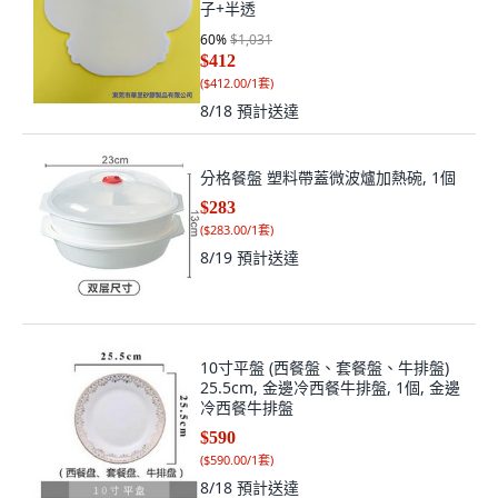
子+半透
60
%
$1,031
$412
(
$412.00/1套
)
8/18
預計送達
分格餐盤 塑料帶蓋微波爐加熱碗, 1個
$283
(
$283.00/1套
)
8/19
預計送達
10寸平盤 (西餐盤、套餐盤、牛排盤)
25.5cm, 金邊冷西餐牛排盤, 1個, 金邊
冷西餐牛排盤
$590
(
$590.00/1套
)
8/18
預計送達