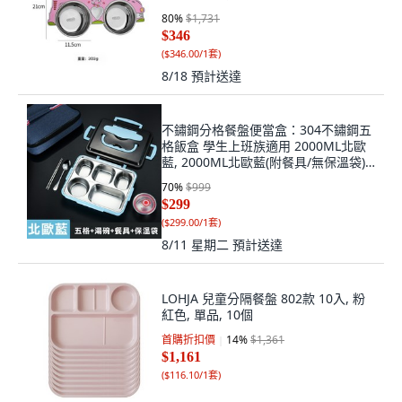
80
%
$1,731
$346
(
$346.00/1套
)
8/18
預計送達
不鏽鋼分格餐盤便當盒：304不鏽鋼五
格飯盒 學生上班族適用 2000ML北歐
藍, 2000ML北歐藍(附餐具/無保溫袋),
1個, 餐具湯碗保溫袋
70
%
$999
$299
(
$299.00/1套
)
8/11 星期二
預計送達
LOHJA 兒童分隔餐盤 802款 10入, 粉
紅色, 單品, 10個
首購折扣價
14
%
$1,361
$1,161
(
$116.10/1套
)