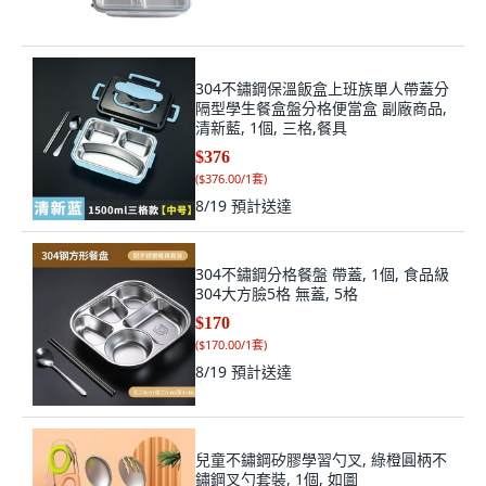
304不鏽鋼保溫飯盒上班族單人帶蓋分
隔型學生餐盒盤分格便當盒 副廠商品,
清新藍, 1個, 三格,餐具
$376
(
$376.00/1套
)
8/19
預計送達
304不鏽鋼分格餐盤 帶蓋, 1個, 食品級
304大方臉5格 無蓋, 5格
$170
(
$170.00/1套
)
8/19
預計送達
兒童不鏽鋼矽膠學習勺叉, 綠橙圓柄不
鏽鋼叉勺套裝, 1個, 如圖