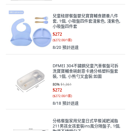
兒童硅膠餐盤嬰兒寶寶輔食餵養八件
套, 1個, 小吸盤四件套淺紫色, 淺紫色,
小吸盤四件套
$272
(
$272.00/1套
)
8/20
預計送達
DFMEI 304不鏽鋼兒童汽車餐盤可拆
洗寶寶輔食碗創意卡通分格塑料盤套
裝, 1個, 小熊勺叉盒裝:如圖
80
%
$1,361
$272
(
$272.00/1套
)
8/18
預計送達
分格餐盤家用兒童日式早餐減肥減脂
211男孩女孩套裝ins風分隔盤子, 1個,