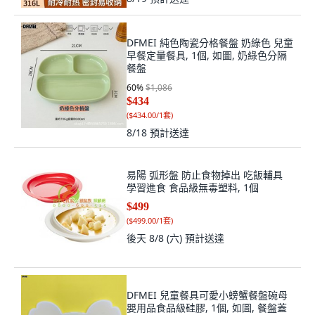
DFMEI 純色陶瓷分格餐盤 奶綠色 兒童
早餐定量餐具, 1個, 如圖, 奶綠色分隔
餐盤
60
%
$1,086
$434
(
$434.00/1套
)
8/18
預計送達
易陽 弧形盤 防止食物掉出 吃飯輔具
學習進食 食品級無毒塑料, 1個
$499
(
$499.00/1套
)
後天 8/8 (六)
預計送達
DFMEI 兒童餐具可愛小螃蟹餐盤碗母
嬰用品食品級硅膠, 1個, 如圖, 餐盤蓋