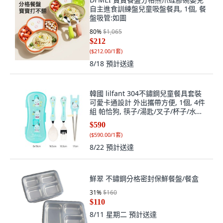
自主進食訓練盤兒童吸盤餐具, 1個, 餐
盤吸管:如圖
80
%
$1,065
$212
(
$212.00/1套
)
8/18
預計送達
韓國 lilfant 304不鏽鋼兒童餐具套裝
可愛卡通設計 外出攜帶方便, 1個, 4件
組 帕恰狗, 筷子/湯匙/叉子/杯子/水壺/
餐盤/餐具袋
$590
(
$590.00/1套
)
8/22
預計送達
鮮翠 不鏽鋼分格密封保鮮餐盤/餐盒
31
%
$160
$110
8/11 星期二
預計送達