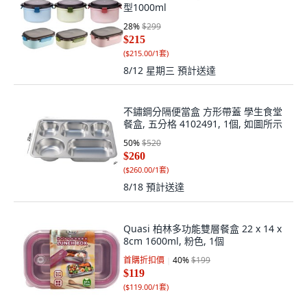
型1000ml
28
%
$299
$215
(
$215.00/1套
)
8/12 星期三
預計送達
不鏽鋼分隔便當盒 方形帶蓋 學生食堂
餐盒, 五分格 4102491, 1個, 如圖所示
50
%
$520
$260
(
$260.00/1套
)
8/18
預計送達
Quasi 柏林多功能雙層餐盒 22 x 14 x
8cm 1600ml, 粉色, 1個
首購折扣價
40
%
$199
$119
(
$119.00/1套
)