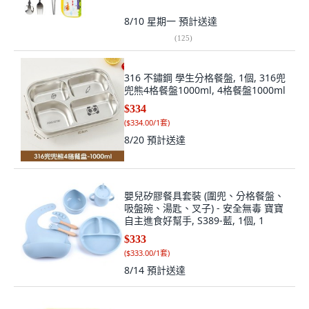
8/10 星期一
預計送達
(
125
)
316 不鏽鋼 學生分格餐盤, 1個, 316兜
兜熊4格餐盤1000ml, 4格餐盤1000ml
$334
(
$334.00/1套
)
8/20
預計送達
嬰兒矽膠餐具套裝 (圍兜、分格餐盤、
吸盤碗、湯匙、叉子) - 安全無毒 寶寶
自主進食好幫手, S389-藍, 1個, 1
$333
(
$333.00/1套
)
8/14
預計送達