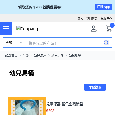
領取您的
$200
首購優惠卷!
打開 App
登入
註冊會員
客服中心
全部
酷澎首頁
母嬰
幼兒洗沐
幼兒馬桶
幼兒馬桶
幼兒馬桶
篩選器
兒童便器 藍色企鵝造型
$208