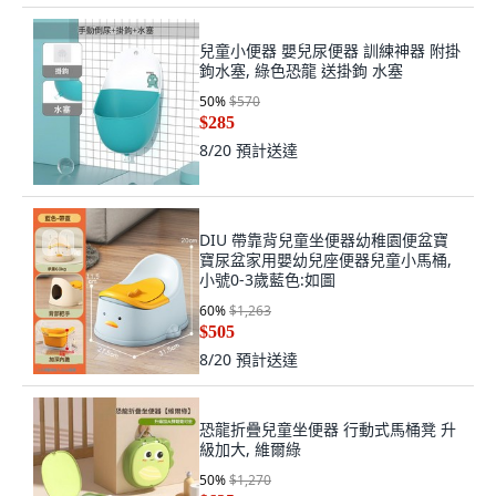
兒童小便器 嬰兒尿便器 訓練神器 附掛
鉤水塞, 綠色恐龍 送掛鉤 水塞
50
%
$570
$285
8/20
預計送達
DIU 帶靠背兒童坐便器幼稚園便盆寶
寶尿盆家用嬰幼兒座便器兒童小馬桶,
小號0-3歲藍色:如圖
60
%
$1,263
$505
8/20
預計送達
恐龍折疊兒童坐便器 行動式馬桶凳 升
級加大, 維爾綠
50
%
$1,270