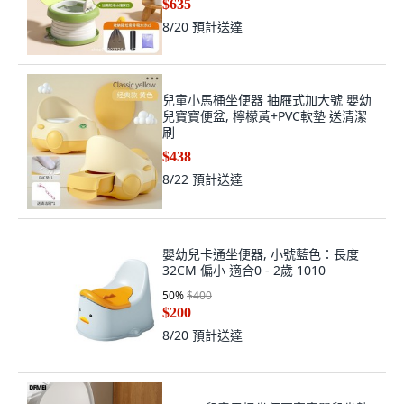
$635
8/20
預計送達
兒童小馬桶坐便器 抽屜式加大號 嬰幼
兒寶寶便盆, 檸檬黃+PVC軟墊 送清潔
刷
$438
8/22
預計送達
嬰幼兒卡通坐便器, 小號藍色：長度
32CM 偏小 適合0 - 2歲 1010
50
%
$400
$200
8/20
預計送達