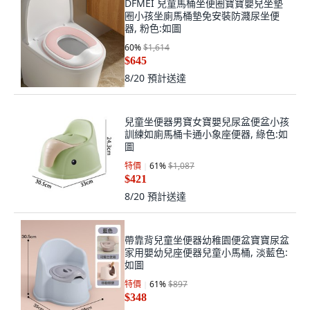
DFMEI 兒童馬桶坐便圈寶寶嬰兒坐墊
圈小孩坐廁馬桶墊免安裝防濺尿坐便
器, 粉色:如圖
60
%
$1,614
$645
8/20
預計送達
兒童坐便器男寶女寶嬰兒尿盆便盆小孩
訓練如廁馬桶卡通小象座便器, 綠色:如
圖
特價
61
%
$1,087
$421
8/20
預計送達
帶靠背兒童坐便器幼稚園便盆寶寶尿盆
家用嬰幼兒座便器兒童小馬桶, 淡藍色:
如圖
特價
61
%
$897
$348