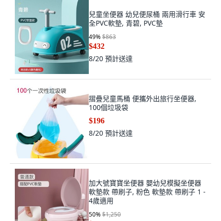
兒童坐便器 幼兒便尿桶 兩用滑行車 安
全PVC軟墊, 青碧, PVC墊
49
%
$863
$432
8/20
預計送達
摺疊兒童馬桶 便攜外出旅行坐便器,
100個垃圾袋
$196
8/20
預計送達
加大號寶寶坐便器 嬰幼兒模擬坐便器
軟墊款 帶刷子, 粉色 軟墊款 帶刷子 1 -
4歲適用
50
%
$1,250