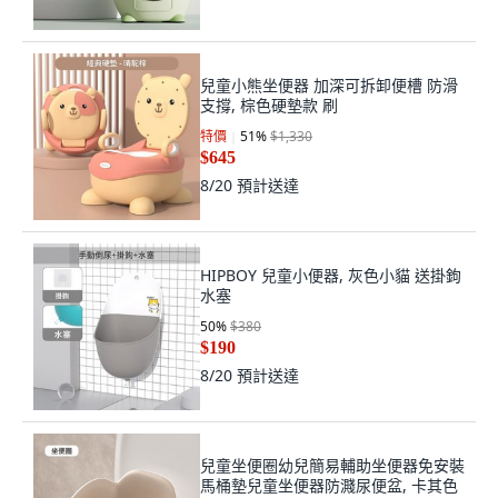
兒童小熊坐便器 加深可拆卸便槽 防滑
支撐, 棕色硬墊款 刷
特價
51
%
$1,330
$645
8/20
預計送達
HIPBOY 兒童小便器, 灰色小貓 送掛鉤
水塞
50
%
$380
$190
8/20
預計送達
兒童坐便圈幼兒簡易輔助坐便器免安裝
馬桶墊兒童坐便器防濺尿便盆, 卡其色