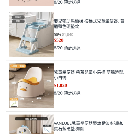
8/20
預計送達
嬰兒輔助馬桶梯 樓梯式兒童坐便器, 普
通藍色硬墊款
50
%
$1,040
$520
8/20
預計送達
兒童坐便器 帶蓋兒童小馬桶 萌鴨造型,
小白鴨
$1,020
8/20
預計送達
VANLUEE兒童坐便器嬰幼兒如廁訓練,
寶石藍硬墊:如圖