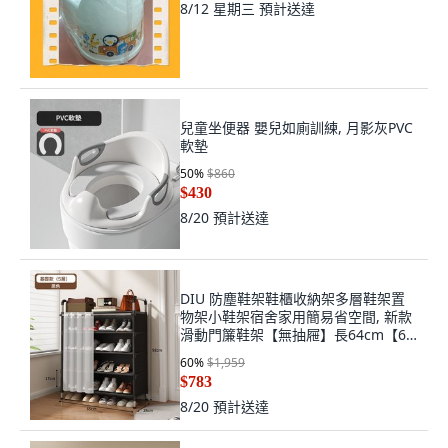
8/12 星期三
預計送達
兒童坐便器 嬰兒如廁訓練, 月影灰PVC
軟墊
50
%
$860
$430
8/20
預計送達
DIU 防塵鞋架鞋櫃收納架多層鞋架置
物架小鞋架宿舍家用簡易省空間, 新款
滑動門簾鞋架【無抽屜】長64cm【6
層】:如圖
60
%
$1,959
$783
8/20
預計送達