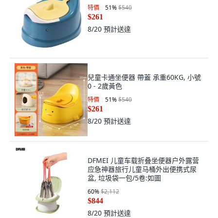
特價
51
%
$540
$261
8/20
預計送達
兒童卡通坐便器 帶蓋 承重60KG, 小號
0 - 2歲黃色
特價
51
%
$540
$261
8/20
預計送達
DFMEI 儿童车载折叠坐便器户外露营
应急神器旅行儿童马桶外出便携式尿
盆, 垃圾袋一包/5卷:如圖
60
%
$2,112
$844
8/20
預計送達