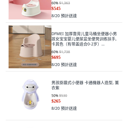
60
%
$1,363
$545
8/20
預計送達
DFMEI 加厚靠背儿童马桶坐便器小男
孩女宝宝婴儿便尿盆坐便凳训练扶手,
卡其色（有带盖适合0-2岁）
【1010】:如圖
60
%
$1,738
$695
8/20
預計送達
男孩掛牆式小便器 卡通機器人造型, 薰
衣紫
50
%
$530
$265
8/20
預計送達