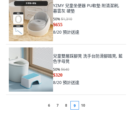
YZMY 兒童坐便器 PU軟墊 附清潔刷,
暮雲灰 硬墊
50
%
$1,310
$655
8/20
預計送達
兒童雙層踩腳凳 洗手台防滑腳踏凳, 藍
色字母凳
50
%
$640
$320
8/20
預計送達
6
7
8
10
9