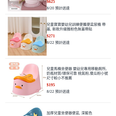
$625
8/20
預計送達
兒童寶寶嬰幼兒訓練便攜便盆尿桶 帶
蓋, 新款升級雅粉色無蓋帶貼
$271
8/22
預計送達
兒童馬桶坐便器 嬰幼兒專用移動厠所,
奶瓶材質/環保可靠 桃氣粉,傻瓜粉小號
尺寸較小不推薦
$195
8/22
預計送達
加厚兒童坐便器便盆, 深藍色