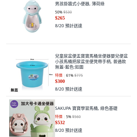
男孩掛牆式小便器, 薄荷綠
50
%
$530
$265
8/20
預計送達
兒童尿盆便盂寶寶馬桶坐便器嬰兒便盆
小孩馬桶把尿盆坐便凳帶手柄, 普通款
無蓋-藍色:如圖
特價
61
%
$775
$300
8/20
預計送達
SAKUPA 寶寶學習馬桶, 綠色基礎
特價
5
%
$560
$532
8/20
預計送達