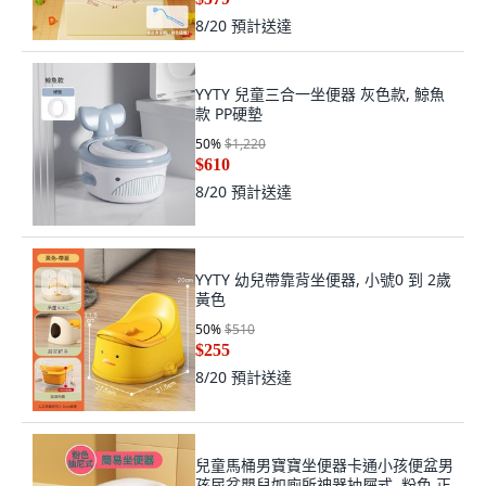
8/20
預計送達
YYTY 兒童三合一坐便器 灰色款, 鯨魚
款 PP硬墊
50
%
$1,220
$610
8/20
預計送達
YYTY 幼兒帶靠背坐便器, 小號0 到 2歲
黃色
50
%
$510
$255
8/20
預計送達
兒童馬桶男寶寶坐便器卡通小孩便盆男
孩尿盆嬰兒如廁所神器抽屜式, 粉色 正