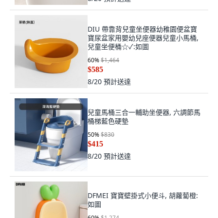
DIU 帶靠背兒童坐便器幼稚園便盆寶
寶尿盆家用嬰幼兒座便器兒童小馬桶,
兒童坐便桶☆✓:如圖
60
%
$1,464
$585
8/20
預計送達
兒童馬桶三合一輔助坐便器, 六調節馬
桶梯藍色硬墊
50
%
$830
$415
8/20
預計送達
DFMEI 寶寶壁掛式小便斗, 胡蘿蔔橙:
如圖
60
%
$1,274