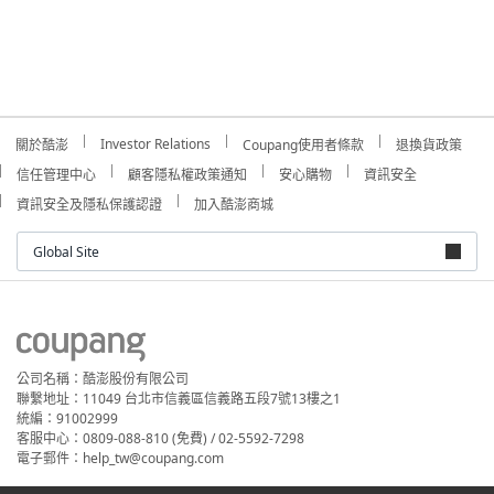
Investor Relations
關於酷澎
Coupang使用者條款
退換貨政策
信任管理中心
顧客隱私權政策通知
安心購物
資訊安全
資訊安全及隱私保護認證
加入酷澎商城
Global Site
公司名稱：酷澎股份有限公司
聯繫地址：11049 台北市信義區信義路五段7號13樓之1
統編：91002999
客服中心：0809-088-810 (免費) / 02-5592-7298
電子郵件：help_tw@coupang.com