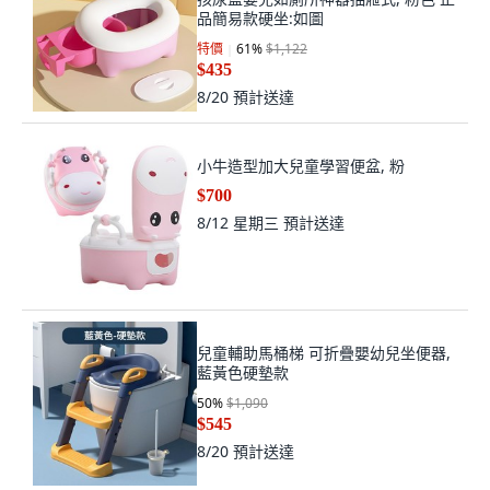
品簡易款硬坐:如圖
特價
61
%
$1,122
$435
8/20
預計送達
小牛造型加大兒童學習便盆, 粉
$700
8/12 星期三
預計送達
兒童輔助馬桶梯 可折疊嬰幼兒坐便器,
藍黃色硬墊款
50
%
$1,090
$545
8/20
預計送達