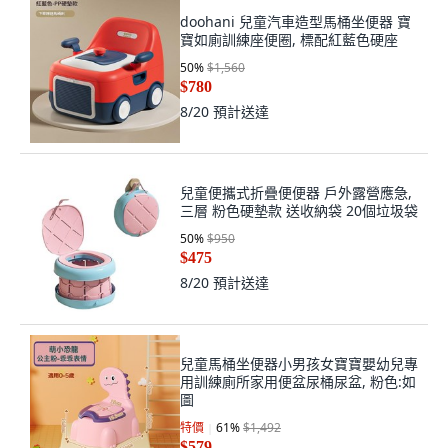
doohani 兒童汽車造型馬桶坐便器 寶
寶如廁訓練座便圈, 標配紅藍色硬座
50
%
$1,560
$780
8/20
預計送達
兒童便攜式折疊便便器 戶外露營應急,
三層 粉色硬墊款 送收納袋 20個垃圾袋
50
%
$950
$475
8/20
預計送達
兒童馬桶坐便器小男孩女寶寶嬰幼兒專
用訓練廁所家用便盆尿桶尿盆, 粉色:如
圖
特價
61
%
$1,492
$579