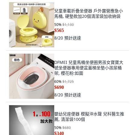
兒童車載折疊坐便器 戶外露營應急小
馬桶, 硬墊款加20個清潔袋加收納袋
50
%
$1,130
$565
8/20
預計送達
DFMEI 兒童馬桶坐便圈男孩女寶寶大
號坐便器專用便盆蓋梯坐墊小孩尿桶
架, 櫻花粉:如圖
60
%
$1,725
$690
8/20
預計送達
嬰幼兒座便器 模擬沖水聲 兒科醫生推
薦, 清潔袋100個
50
%
$680
$340