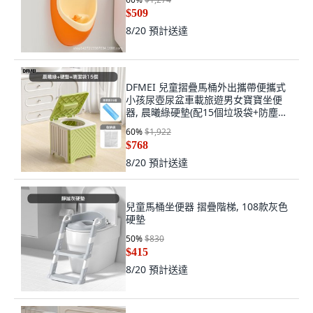
$509
8/20
預計送達
DFMEI 兒童摺疊馬桶外出攜帶便攜式
小孩尿壺尿盆車載旅遊男女寶寶坐便
器, 晨曦綠硬墊(配15個垃圾袋+防塵
袋):如圖
60
%
$1,922
$768
8/20
預計送達
兒童馬桶坐便器 摺疊階梯, 108款灰色
硬墊
50
%
$830
$415
8/20
預計送達