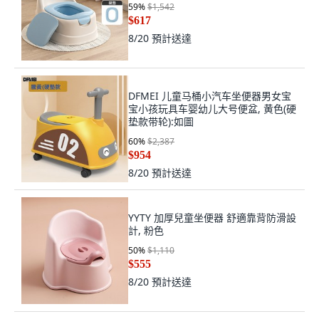
59
%
$1,542
$617
8/20
預計送達
DFMEI 儿童马桶小汽车坐便器男女宝
宝小孩玩具车婴幼儿大号便盆, 黄色(硬
垫款带轮):如圖
60
%
$2,387
$954
8/20
預計送達
YYTY 加厚兒童坐便器 舒適靠背防滑設
計, 粉色
50
%
$1,110
$555
8/20
預計送達