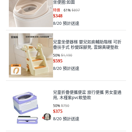
坐便圈:如圖
特價
61
%
$897
$348
8/20
預計送達
兒童坐便器梯 嬰兒如廁輔助階梯 可折
疊扶手式 秒變踩腳凳, 雲錦黃硬墊款
50
%
$1,190
$595
8/20
預計送達
兒童折疊便攜便盆 旅行便攜 男女童通
用, 木槿紫pvc軟墊款
50
%
$750
$375
8/20
預計送達