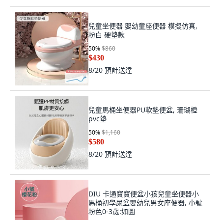
兒童坐便器 嬰幼童座便器 模擬仿真,
粉白 硬墊款
50
%
$860
$430
8/20
預計送達
兒童馬桶坐便器PU軟墊便盆, 珊瑚橙
pvc墊
50
%
$1,160
$580
8/20
預計送達
DIU 卡通寶寶便盆小孩兒童坐便器小
馬桶初學尿盆嬰幼兒男女座便器, 小號
粉色0-3歲:如圖