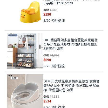
小黃鴨 31*36.5*28
50
%
$780
$390
8/20
預計送達
DIU 簡易鞋架多層組合置物架家用宿
舍多功能落地掛衣架收納鞋櫃鞋帽架,
3層黑色:如圖
60
%
$1,726
$690
8/20
預計送達
DFMEI 大號兒童馬桶圈坐便器 女寶寶
嬰兒幼兒小孩 男坐墊 簡易輔助便盆蓋
梯, 坐便圈灰色:如圖
60
%
$1,335
$534
8/20
預計送達