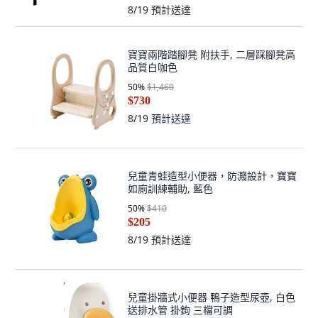
8/19
預計送達
寶寶兩階踏腳凳 附扶手, 二層踩腳凳高
品質白咖色
50
%
$1,460
$730
8/19
預計送達
兒童青蛙造型小便器，防濺設計，寶寶
如廁訓練輔助, 藍色
50
%
$410
$205
8/19
預計送達
兒童掛牆式小便器 鴨子造型尿壺, 白色
送排水管 掛鉤 三檔可調