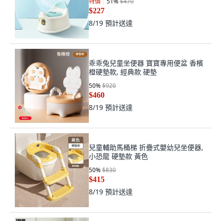
特價
51
%
$470
$227
8/19
預計送達
乖乖兔兒童坐便器 寶寶專用便盆 香檳
橙硬墊款, 經典款 硬墊
50
%
$920
$460
8/19
預計送達
兒童輔助馬桶梯 折疊式嬰幼兒坐便器,
小恐龍 硬墊款 黃色
50
%
$830
$415
8/19
預計送達