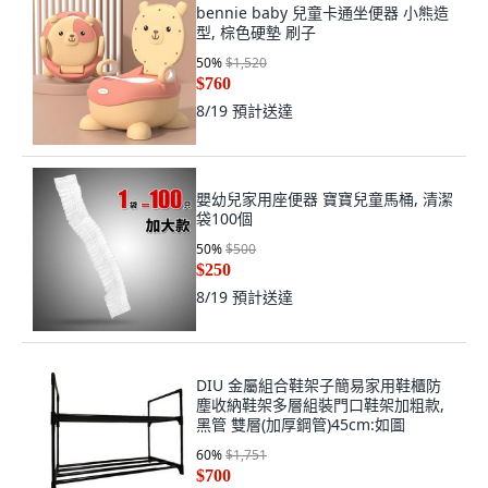
bennie baby 兒童卡通坐便器 小熊造
型, 棕色硬墊 刷子
50
%
$1,520
$760
8/19
預計送達
嬰幼兒家用座便器 寶寶兒童馬桶, 清潔
袋100個
50
%
$500
$250
8/19
預計送達
DIU 金屬組合鞋架子簡易家用鞋櫃防
塵收納鞋架多層組裝門口鞋架加粗款,
黑管 雙層(加厚鋼管)45cm:如圖
60
%
$1,751
$700