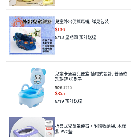
兒童外出便攜馬桶, 詳見包裝
$136
8/13 星期四
預計送達
兒童卡通嬰兒便盆 抽屜式設計, 普通款
珍珠藍 送刷子
50
%
$710
$355
8/19
預計送達
折疊式兒童坐便器，附贈收納袋, 木槿
紫 PVC墊