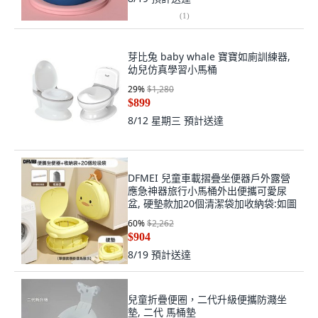
(
1
)
芽比兔 baby whale 寶寶如廁訓練器,
幼兒仿真學習小馬桶
29
%
$1,280
$899
8/12 星期三
預計送達
DFMEI 兒童車載摺疊坐便器戶外露營
應急神器旅行小馬桶外出便攜可愛尿
盆, 硬墊款加20個清潔袋加收納袋:如圖
60
%
$2,262
$904
8/19
預計送達
兒童折疊便圈，二代升級便攜防濺坐
墊, 二代 馬桶墊