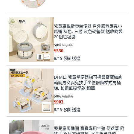
兒童車載折疊坐便器 戶外露營應急小
馬桶 灰色, 三層 灰色硬墊款 送收納袋
20個垃圾袋
50
%
$1,100
$550
8/19
預計送達
DFMEI 兒童坐便器梯可摺疊寶寶如廁
輔助男女嬰兒扶手坐便器階梯式馬桶
梯, 帕爾藍硬墊款:如圖
60
%
$2,258
$903
8/19
預計送達
嬰兒童馬桶圈 寶寶專用坐墊 便盆蓋 附
扶手 銀月灰硬墊款, 水晶粉硬墊款