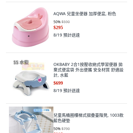
AQWA 兒童坐便器 加厚便盆, 粉色
50
%
$590
$295
8/19
預計送達
OKBABY 2合1按壓收納式學習便器 拋
棄式便盆袋 外出便攜 安全材質 舒適設
計, 水藍
$699
8/19
預計送達
兒童馬桶圈樓梯式摺疊臺階凳, 1003款
藍色硬墊
50
%
$790