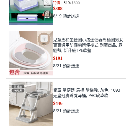
特價
51
%
$800
$388
8/19
預計送達
兒童馬桶坐便圈小孩坐便器馬桶圈男女
寶寶通用防濺廁所便攜式 副廠商品, 霧
霾藍, 新升級TPE軟墊
$191
8/21
預計送達
兒童 坐便器 馬桶 階梯凳, 灰色, 1093
无皇冠脚踩凳马桶, PVC软垫款
$446
8/21
預計送達