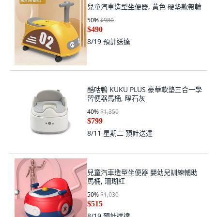
兒童汽車造型坐便器, 黃色 硬墊款帶輪
50
%
$980
$490
8/19
預計送達
酷咕鴨 KUKU PLUS 豪華軟墊三合一學
習便器馬桶, 曜石灰
40
%
$1,350
$799
8/11 星期二
預計送達
兒童汽車造型坐便器 嬰幼兒訓練輔助
馬桶, 珊瑚紅
50
%
$1,030
$515
8/19
預計送達