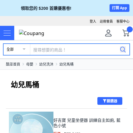
領取您的
$200
首購優惠卷!
打開 App
登入
註冊會員
客服中心
全部
酷澎首頁
母嬰
幼兒洗沐
幼兒馬桶
幼兒馬桶
篩選器
好吉寶 兒童坐便器 訓練自主如廁, 藍
色小號