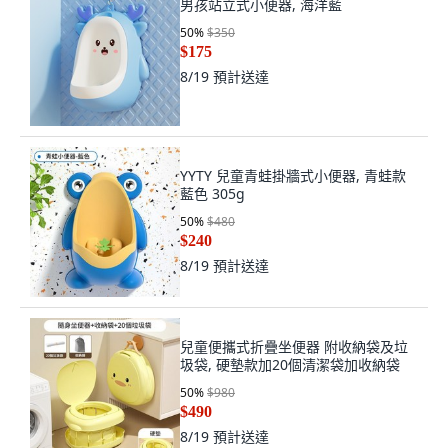
男孩站立式小便器, 海洋藍
50
%
$350
$175
8/19
預計送達
YYTY 兒童青蛙掛牆式小便器, 青蛙款
藍色 305g
50
%
$480
$240
8/19
預計送達
兒童便攜式折疊坐便器 附收納袋及垃
圾袋, 硬墊款加20個清潔袋加收納袋
50
%
$980
$490
8/19
預計送達