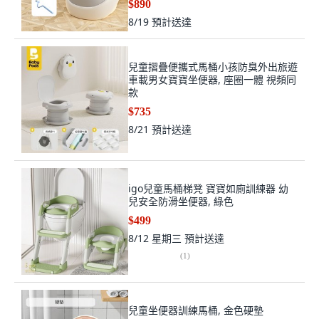
$890
8/19
預計送達
兒童摺疊便攜式馬桶小孩防臭外出旅遊
車載男女寶寶坐便器, 座圈一體 視頻同
款
$735
8/21
預計送達
igo兒童馬桶梯凳 寶寶如廁訓練器 幼
兒安全防滑坐便器, 綠色
$499
8/12 星期三
預計送達
(
1
)
兒童坐便器訓練馬桶, 金色硬墊