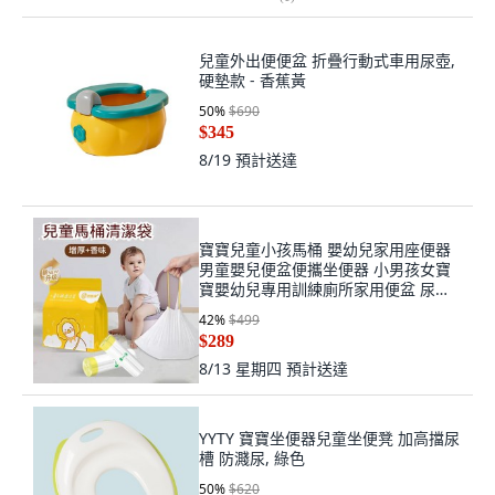
兒童外出便便盆 折疊行動式車用尿壺,
硬墊款 - 香蕉黃
50
%
$690
$345
8/19
預計送達
寶寶兒童小孩馬桶 嬰幼兒家用座便器
男童嬰兒便盆便攜坐便器 小男孩女寶
寶嬰幼兒專用訓練廁所家用便盆 尿桶
尿盆, 兒童馬桶垃圾袋（300個裝）
42
%
$499
$289
8/13 星期四
預計送達
YYTY 寶寶坐便器兒童坐便凳 加高擋尿
槽 防濺尿, 綠色
50
%
$620