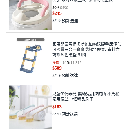
50
%
$490
$245
8/19
預計送達
家用兒童馬桶多功能如廁踩腳凳尿便盆
可摺疊三合一寶寶階梯坐便器, 青蛙六
調節藍色硬墊:如圖
特價
61
%
$1,312
$509
8/19
預計送達
兒童坐便器凳 嬰幼兒訓練廁所 小馬桶
家用便盆, 3個精品刷子
$183
8/20
預計送達