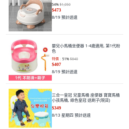
54
%
$1,050
$473
8/19
預計送達
嬰兒小馬桶坐便器 1-4歲適用, 第1代粉
色
特價
51
%
$840
$407
8/19
預計送達
三合一皇冠 兒童馬桶 座便器 寶寶馬桶
小孩馬桶, 綠色皇冠 送刷子(現貨)
$349
8/13 星期四
預計送達