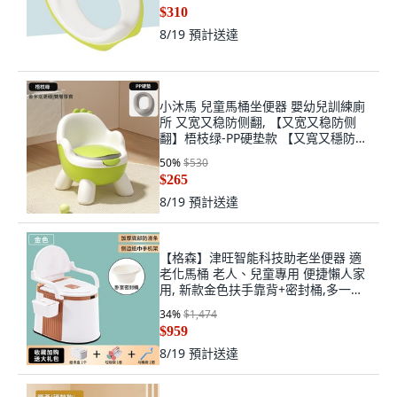
$310
8/19
預計送達
小沐馬 兒童馬桶坐便器 嬰幼兒訓練廁
所 又宽又稳防侧翻, 【又宽又稳防侧
翻】梧枝绿-PP硬垫款 【又寬又穩防側
翻】梧枝綠 - PP硬墊款
50
%
$530
$265
8/19
預計送達
【格森】津旺智能科技助老坐便器 適
老化馬桶 老人、兒童專用 便捷懶人家
用, 新款金色扶手靠背+密封桶,多一個
備用內桶
34
%
$1,474
$959
8/19
預計送達