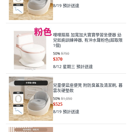
8/19
預計送達
哩哩摳摳 加寬加大寶寶學習坐便器 幼
兒如廁訓練神器, 有沖水聲粉色(超取限
1個)
50
%
$750
$370
8/12 星期三
預計送達
兒童便盆座便凳 附防臭蓋及清潔刷, 暮
雲灰硬墊款
50
%
$1,050
$525
8/19
預計送達