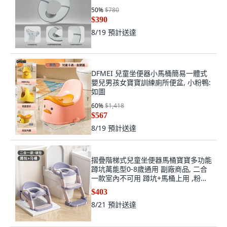
50
%
$780
$390
8/19
預計送達
DFMEI 兒童坐便器小馬桶簡易一體式
嬰兒男孩女寶寶訓練廁所便盆, 小粉鴨:
如圖
60
%
$1,418
$567
8/19
預計送達
摺疊階梯式兒童坐便器馬桶寶寶多功能
蹲坑萬能型0-8歲通用 副廠商品, 二合
一款室內不可用 蹲坑+馬桶上用 ,粉色
硬墊, 粉色, 硬墊
$403
8/21
預計送達