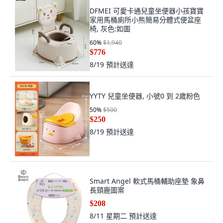
DFMEI 可愛卡通兒童坐便器小孩寶寶
家用馬桶廁所小熊簡易分體式便盆座
椅, 灰色:如圖
60
%
$1,940
$776
8/19
預計送達
YYTY 兒童坐便器, 小號0 到 2歲粉色
50
%
$500
$250
8/19
預計送達
Smart Angel 軟式馬桶輔助座墊 象鼻
長頸鹿圖案
$208
8/11 星期二
預計送達