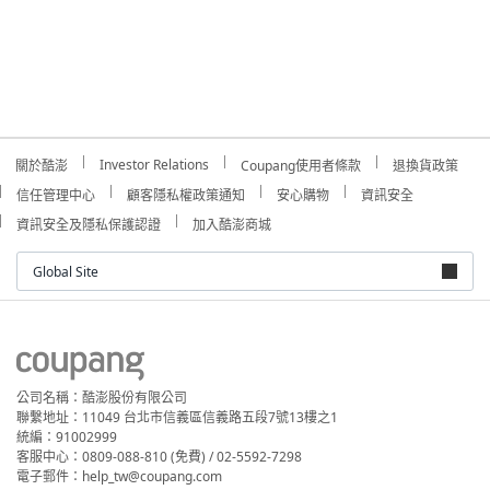
Investor Relations
關於酷澎
Coupang使用者條款
退換貨政策
信任管理中心
顧客隱私權政策通知
安心購物
資訊安全
資訊安全及隱私保護認證
加入酷澎商城
Global Site
公司名稱：酷澎股份有限公司
聯繫地址：11049 台北市信義區信義路五段7號13樓之1
統編：91002999
客服中心：0809-088-810 (免費) / 02-5592-7298
電子郵件：help_tw@coupang.com