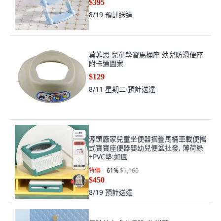
$395
8/19
預計送達
莫菲思 兒童學習馬桶座 幼兒防滑便座
附卡通圖案
$129
8/11 星期二
預計送達
源頭廠家兒童坐便器摺疊馬桶車載便攜
式寶寶座便器嬰幼兒便盆批發, 薄荷綠
+PVC墊:如圖
特價
61
%
$1,160
$450
8/19
預計送達