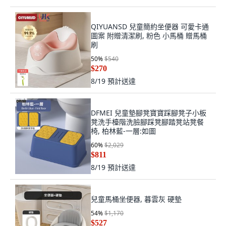
QIYUANSD 兒童簡約坐便器 可愛卡通
圖案 附贈清潔刷, 粉色 小馬桶 贈馬桶
刷
50
%
$540
$270
8/19
預計送達
DFMEI 兒童墊腳凳寶寶踩腳凳子小板
凳洗手檯階洗臉腳踩凳腳踏凳站凳餐
椅, 柏林藍-一層:如圖
60
%
$2,029
$811
8/19
預計送達
兒童馬桶坐便器, 暮雲灰 硬墊
54
%
$1,170
$527