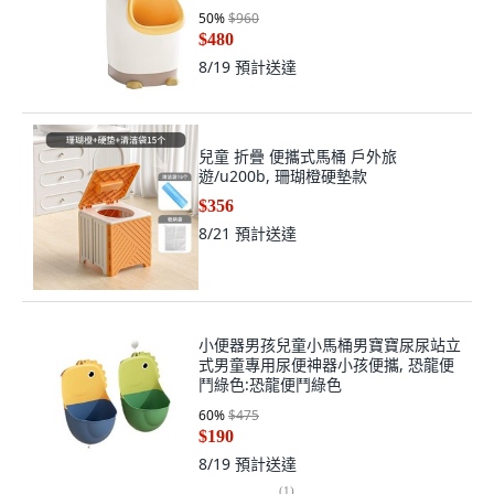
50
%
$960
$480
8/19
預計送達
兒童 折疊 便攜式馬桶 戶外旅
遊/u200b, 珊瑚橙硬墊款
$356
8/21
預計送達
小便器男孩兒童小馬桶男寶寶尿尿站立
式男童專用尿便神器小孩便攜, 恐龍便
鬥綠色:恐龍便鬥綠色
60
%
$475
$190
8/19
預計送達
(
1
)