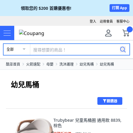
領取您的
$200
首購優惠卷!
打開 App
登入
註冊會員
客服中心
全部
酷澎首頁
火箭速配
母嬰
洗沐護理
幼兒馬桶
幼兒馬桶
幼兒馬桶
篩選器
Trubybear 兒童馬桶圈 通用款 8839,
棕色