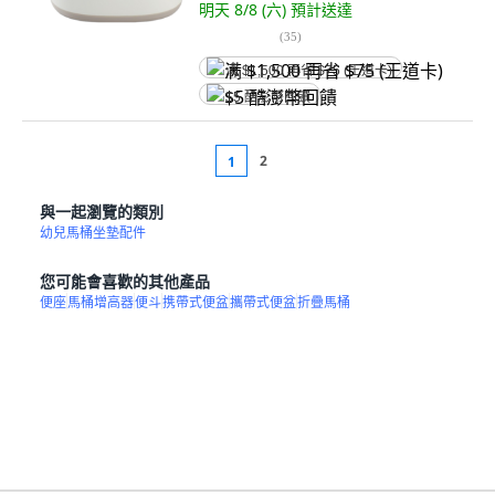
明天 8/8 (六)
預計送達
(
35
)
满 $1,500 再省 $75 (王道卡)
$5 酷澎幣回饋
2
1
與一起瀏覽的類別
幼兒馬桶坐墊配件
您可能會喜歡的其他產品
便座
馬桶增高器
便斗
携帶式便盆
攜帶式便盆
折疊馬桶