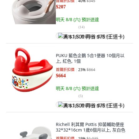
首購折扣價
40
%
$345
$207
明天 8/8 (六)
預計送達
(
14
)
满 $1,500 再省 $75 (王道卡)
PUKU 藍色企鵝 5合1便器 10個月以
上, 紅色, 1個
首購折扣價
23
%
$864
$664
明天 8/8 (六)
預計送達
(
5
)
满 $1,500 再省 $75 (王道卡)
Richell 利其爾 Pottis 抑菌輔助便座
32*32*16cm 1歲6個月以上, 灰白色
首購折扣價
19
%
$1,035