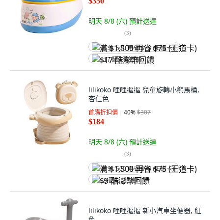
$350
明天 8/8 (六)
預計送達
(
3
)
满 $1,500 再省 $75 (王道卡)
$17 酷澎幣回饋
lilikoko 哩哩摳摳 兒童旋轉小熊馬桶,
杏仁色
首購折扣價
40
%
$307
$184
明天 8/8 (六)
預計送達
(
3
)
满 $1,500 再省 $75 (王道卡)
$9 酷澎幣回饋
lilikoko 哩哩摳摳 新小汽車坐便器, 紅
色