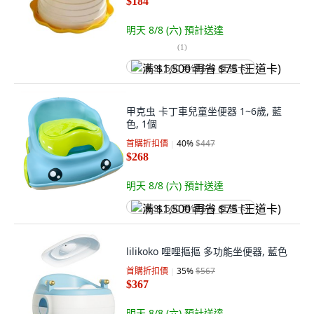
$184
明天 8/8 (六)
預計送達
(
1
)
满 $1,500 再省 $75 (王道卡)
甲克虫 卡丁車兒童坐便器 1~6歲, 藍
色, 1個
首購折扣價
40
%
$447
$268
明天 8/8 (六)
預計送達
满 $1,500 再省 $75 (王道卡)
lilikoko 哩哩摳摳 多功能坐便器, 藍色
首購折扣價
35
%
$567
$367
明天 8/8 (六)
預計送達