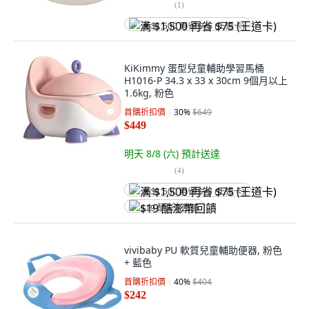
(
1
)
满 $1,500 再省 $75 (王道卡)
KiKimmy 蛋型兒童輔助學習馬桶
H1016-P 34.3 x 33 x 30cm 9個月以上
1.6kg, 粉色
首購折扣價
30
%
$649
$449
明天 8/8 (六)
預計送達
(
4
)
满 $1,500 再省 $75 (王道卡)
$19 酷澎幣回饋
vivibaby PU 軟質兒童輔助便器, 粉色
+ 藍色
首購折扣價
40
%
$404
$242