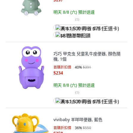
明天 8/8 (六)
預計送達
(
1
)
满 $1,500 再省 $75 (王道卡)
$8 酷澎幣回饋
巧巧 甲克虫 兒童乳牛座便器, 顏色隨
機, 1個
首購折扣價
40
%
$391
$234
明天 8/8 (六)
預計送達
(
1
)
满 $1,500 再省 $75 (王道卡)
vivibaby 羊咩咩便器, 藍色
首購折扣價
36
%
$550