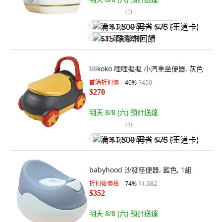
(
2
)
满 $1,500 再省 $75 (王道卡)
$15 酷澎幣回饋
lilikoko 哩哩摳摳 小汽車坐便器, 灰色
首購折扣價
40
%
$450
$270
明天 8/8 (六)
預計送達
(
4
)
满 $1,500 再省 $75 (王道卡)
babyhood 沙發座便器, 藍色, 1組
折扣後價格
74
%
$1,382
$352
明天 8/8 (六)
預計送達