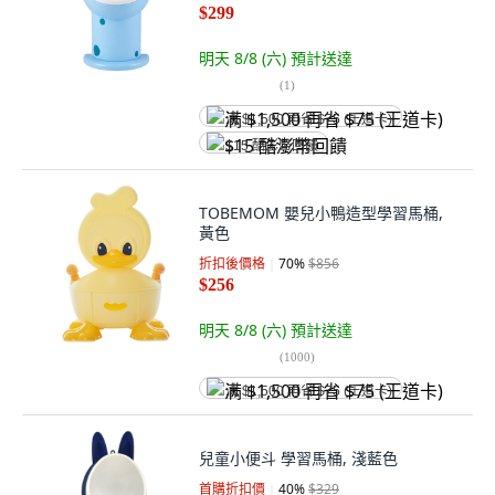
$299
明天 8/8 (六)
預計送達
(
1
)
满 $1,500 再省 $75 (王道卡)
$15 酷澎幣回饋
TOBEMOM 嬰兒小鴨造型學習馬桶,
黃色
折扣後價格
70
%
$856
$256
明天 8/8 (六)
預計送達
(
1000
)
满 $1,500 再省 $75 (王道卡)
兒童小便斗 學習馬桶, 淺藍色
首購折扣價
40
%
$329