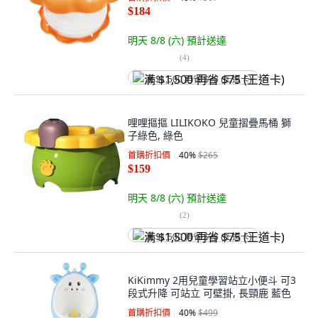
$184
明天 8/8 (六)
預計送達
(
4
)
满 $1,500 再省 $75 (王道卡)
哩哩摳摳 LILIKOKO 兒童摺疊馬桶 獅
子綠色, 綠色
首購折扣價
40
%
$265
$159
明天 8/8 (六)
預計送達
(
2
)
满 $1,500 再省 $75 (王道卡)
KiKimmy 2用兒童學習站立小便斗 可3
段式升降 可站立 可壁掛, 長頸鹿 藍色
首購折扣價
40
%
$499