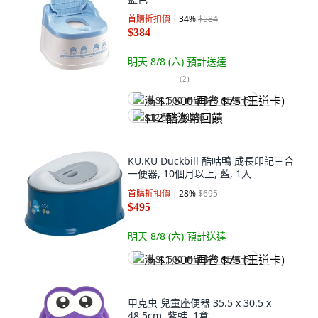
首購折扣價
34
%
$584
$384
明天 8/8 (六)
預計送達
(
2
)
满 $1,500 再省 $75 (王道卡)
$12 酷澎幣回饋
KU.KU Duckbill 酷咕鴨 成長印記三合
一便器, 10個月以上, 藍, 1入
首購折扣價
28
%
$695
$495
明天 8/8 (六)
預計送達
满 $1,500 再省 $75 (王道卡)
甲克虫 兒童座便器 35.5 x 30.5 x
48.5cm, 紫蛙, 1盒