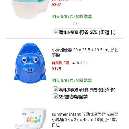
$207
明天 8/8 (六)
預計送達
(
1
)
满 $1,500 再省 $75 (王道卡)
小青蛙便器 29 x 25.5 x 19.5cm, 顏色
隨機
首購折扣價
40
%
$299
$179
明天 8/8 (六)
預計送達
满 $1,500 再省 $75 (王道卡)
$9 酷澎幣回饋
summer infant 互動式音樂燈光學習
小馬桶 38 x 27 x 42cm 18個月~4歲,
白色