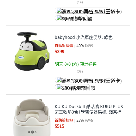
(
14
)
满 $1,500 再省 $75 (王道卡)
$9 酷澎幣回饋
babyhood 小汽車座便器, 綠色
首購折扣價
40
%
$499
$299
明天 8/8 (六)
預計送達
(
39
)
满 $1,500 再省 $75 (王道卡)
$30 酷澎幣回饋
KU.KU Duckbill 酷咕鴨 KUKU PLUS
豪華軟墊3合1學習便器馬桶, 淺茶棕
首購折扣價
27
%
$715
$515