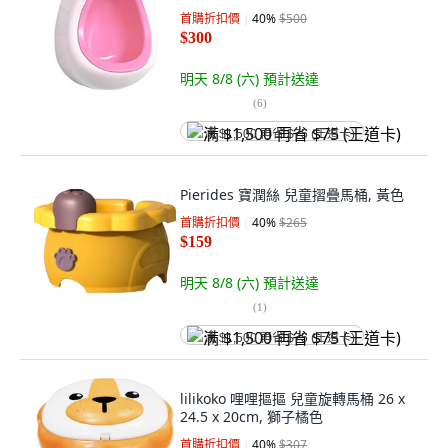
首購折扣價
40
%
$500
$300
明天 8/8 (六)
預計送達
(
6
)
满 $1,500 再省 $75 (王道卡)
Pierides 寶潤絲 兒童摺疊馬桶, 黃色
首購折扣價
40
%
$265
$159
明天 8/8 (六)
預計送達
(
1
)
满 $1,500 再省 $75 (王道卡)
lilikoko 哩哩摳摳 兒童旋轉馬桶 26 x
24.5 x 20cm, 獅子橘色
首購折扣價
40
%
$307