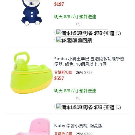
$197
明天 8/8 (六)
預計送達
(
2
)
满 $1,500 再省 $75 (王道卡)
$8 酷澎幣回饋
Simba 小獅王辛巴 五階段多功能學習
便器, 綠色, 10個月以上, 1個
首購折扣價
26
%
$757
$557
明天 8/8 (六)
預計送達
(
9
)
满 $1,500 再省 $75 (王道卡)
Nuby 學習小馬桶, 粉亮版
首購折扣價
25
%
$799