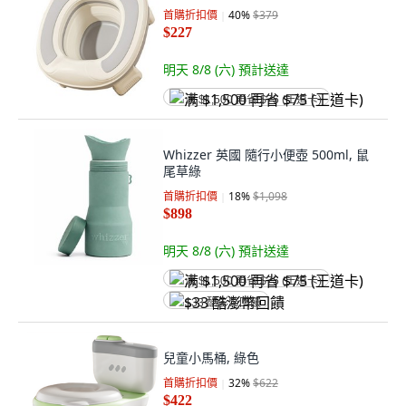
首購折扣價
40
%
$379
$227
明天 8/8 (六)
預計送達
满 $1,500 再省 $75 (王道卡)
Whizzer 英國 隨行小便壺 500ml, 鼠
尾草綠
首購折扣價
18
%
$1,098
$898
明天 8/8 (六)
預計送達
满 $1,500 再省 $75 (王道卡)
$33 酷澎幣回饋
兒童小馬桶, 綠色
首購折扣價
32
%
$622
$422