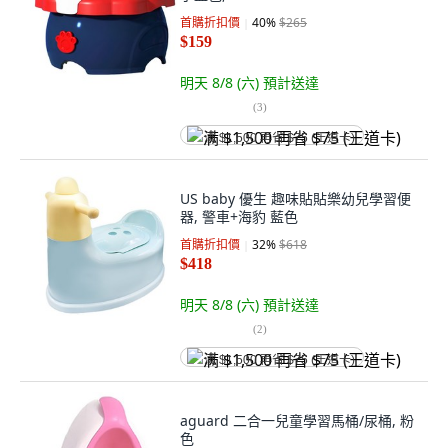
首購折扣價
40
%
$265
$159
明天 8/8 (六)
預計送達
(
3
)
满 $1,500 再省 $75 (王道卡)
US baby 優生 趣味貼貼樂幼兒學習便
器, 警車+海豹 藍色
首購折扣價
32
%
$618
$418
明天 8/8 (六)
預計送達
(
2
)
满 $1,500 再省 $75 (王道卡)
aguard 二合一兒童學習馬桶/尿桶, 粉
色