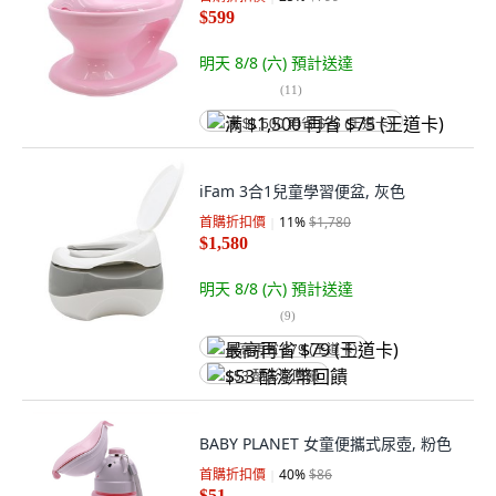
$599
明天 8/8 (六)
預計送達
(
11
)
满 $1,500 再省 $75 (王道卡)
iFam 3合1兒童學習便盆, 灰色
首購折扣價
11
%
$1,780
$1,580
明天 8/8 (六)
預計送達
(
9
)
最高再省 $79 (王道卡)
$53 酷澎幣回饋
BABY PLANET 女童便攜式尿壺, 粉色
首購折扣價
40
%
$86
$51