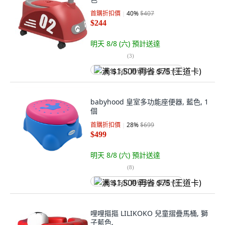
首購折扣價
40
%
$407
$244
明天 8/8 (六)
預計送達
(
3
)
满 $1,500 再省 $75 (王道卡)
babyhood 皇室多功能座便器, 藍色, 1
個
首購折扣價
28
%
$699
$499
明天 8/8 (六)
預計送達
(
8
)
满 $1,500 再省 $75 (王道卡)
哩哩摳摳 LILIKOKO 兒童摺疊馬桶, 獅
子藍色,