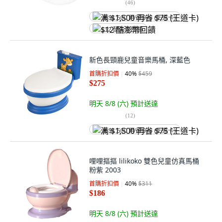
(
46
)
满 $1,500 再省 $75 (王道卡)
$12 酷澎幣回饋
新色長頸鹿兒童音樂馬桶, 深藍色
首購折扣價
40
%
$459
$275
明天 8/8 (六)
預計送達
(
12
)
满 $1,500 再省 $75 (王道卡)
哩哩摳摳 lilikoko 雙色兒童仿真馬桶
粉紫 2003
首購折扣價
40
%
$311
$186
明天 8/8 (六)
預計送達