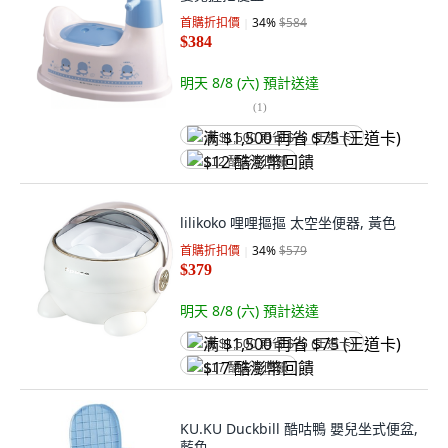
首購折扣價
34
%
$584
$384
明天 8/8 (六)
預計送達
(
1
)
满 $1,500 再省 $75 (王道卡)
$12 酷澎幣回饋
lilikoko 哩哩摳摳 太空坐便器, 黃色
首購折扣價
34
%
$579
$379
明天 8/8 (六)
預計送達
满 $1,500 再省 $75 (王道卡)
$17 酷澎幣回饋
KU.KU Duckbill 酷咕鴨 嬰兒坐式便盆,
藍色