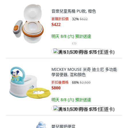
音樂兒童馬桶 PU款, 橙色
首購折扣價
32
%
$622
$422
明天 8/8 (六)
預計送達
(
1
)
满 $1,500 再省 $75 (王道卡)
MICKEY MOUSE 米奇 迪士尼 多功能
學習便器, 混和顏色
折扣後價格
68
%
$2,500
$800
明天 8/8 (六)
預計送達
满 $1,500 再省 $75 (王道卡)
嬰兒握把便盆