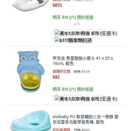
$835
明天 8/8 (六)
預計送達
(
17
)
满 $1,500 再省 $75 (王道卡)
$11 酷澎幣回饋
甲克虫 男童酷猴小便斗 41 x 25 x
16cm, 藍色
首購折扣價
40
%
$154
$92
明天 8/8 (六)
預計送達
满 $1,500 再省 $75 (王道卡)
vivibaby PU 軟質輔助三合一便器 嬰
兒兒童多功能學習馬桶, 藍色
折扣後價格
70
%
$690