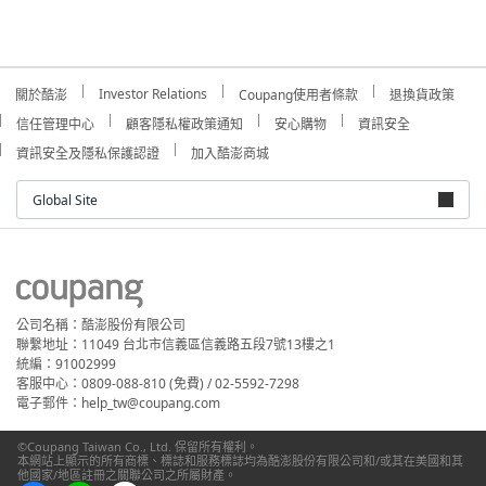
Investor Relations
關於酷澎
Coupang使用者條款
退換貨政策
信任管理中心
顧客隱私權政策通知
安心購物
資訊安全
資訊安全及隱私保護認證
加入酷澎商城
Global Site
公司名稱：酷澎股份有限公司
聯繫地址：11049 台北市信義區信義路五段7號13樓之1
統編：91002999
客服中心：0809-088-810 (免費) / 02-5592-7298
電子郵件：help_tw@coupang.com
©Coupang Taiwan Co., Ltd. 保留所有權利。
本網站上顯示的所有商標、標誌和服務標誌均為酷澎股份有限公司和/或其在美國和其
他國家/地區註冊之關聯公司之所屬財產。