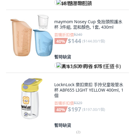
$8 酷澎幣回饋
maymom Nosey Cup 免抬頭照護水
杯 3件組, 混和顏色, 1套, 430ml
首購折扣價
$240
$144
40
%
(
$144.00/1個
)
暫時缺貨
满 $1,500 再省 $75 (王道卡)
LocknLock 樂扣樂扣 手拎兒童吸管水
杯 ABF655 LIGHT YELLOW 400ml, 1
個
首購折扣價
$329
$197
40
%
(
$197.00/1個
)
暫時缺貨
(
2
)