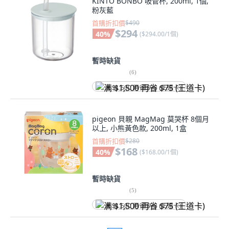
KINTO BONBO 吸管杯, 200ml, 1個,
粉灰藍
首購折扣價
$490
$294
40
%
(
$294.00/1個
)
暫時缺貨
(
6
)
满 $1,500 再省 $75 (王道卡)
pigeon 貝親 MagMag 莫哭杯 8個月
以上, 小熊黃色款, 200ml, 1盒
首購折扣價
$280
$168
40
%
(
$168.00/1個
)
暫時缺貨
(
5
)
满 $1,500 再省 $75 (王道卡)