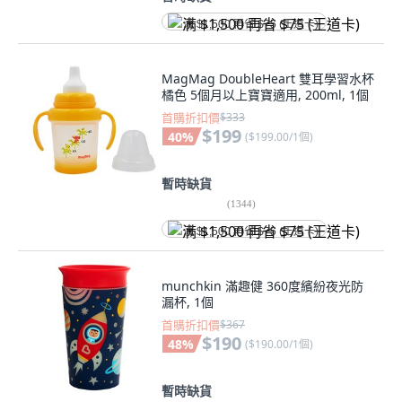
满 $1,500 再省 $75 (王道卡)
MagMag DoubleHeart 雙耳學習水杯
橘色 5個月以上寶寶適用, 200ml, 1個
首購折扣價
$333
$199
40
%
(
$199.00/1個
)
暫時缺貨
(
1344
)
满 $1,500 再省 $75 (王道卡)
munchkin 滿趣健 360度繽紛夜光防
漏杯, 1個
首購折扣價
$367
$190
48
%
(
$190.00/1個
)
暫時缺貨