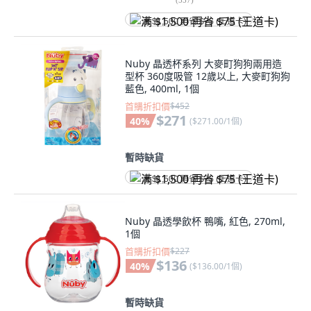
满 $1,500 再省 $75 (王道卡)
Nuby 晶透杯系列 大麥町狗狗兩用造
型杯 360度吸管 12歲以上, 大麥町狗狗
藍色, 400ml, 1個
首購折扣價
$452
$271
40
%
(
$271.00/1個
)
暫時缺貨
满 $1,500 再省 $75 (王道卡)
Nuby 晶透學飲杯 鴨嘴, 紅色, 270ml,
1個
首購折扣價
$227
$136
40
%
(
$136.00/1個
)
暫時缺貨