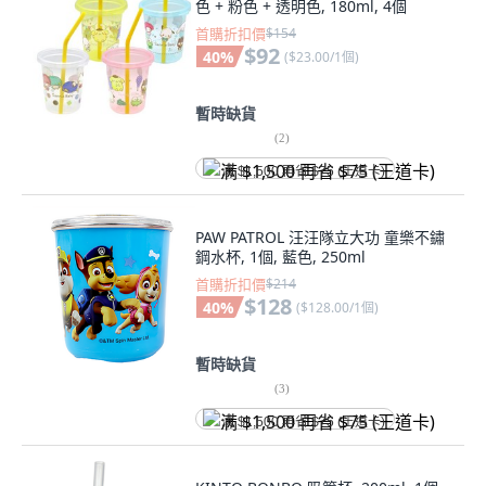
色 + 粉色 + 透明色, 180ml, 4個
首購折扣價
$154
$92
40
%
(
$23.00/1個
)
暫時缺貨
(
2
)
满 $1,500 再省 $75 (王道卡)
PAW PATROL 汪汪隊立大功 童樂不鏽
鋼水杯, 1個, 藍色, 250ml
首購折扣價
$214
$128
40
%
(
$128.00/1個
)
暫時缺貨
(
3
)
满 $1,500 再省 $75 (王道卡)