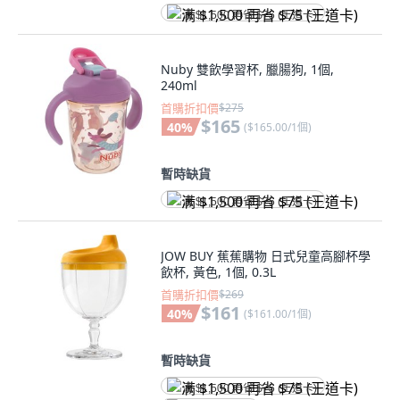
满 $1,500 再省 $75 (王道卡)
Nuby 雙飲學習杯, 臘腸狗, 1個,
240ml
首購折扣價
$275
$165
40
%
(
$165.00/1個
)
暫時缺貨
满 $1,500 再省 $75 (王道卡)
JOW BUY 蕉蕉購物 日式兒童高腳杯學
飲杯, 黃色, 1個, 0.3L
首購折扣價
$269
$161
40
%
(
$161.00/1個
)
暫時缺貨
满 $1,500 再省 $75 (王道卡)