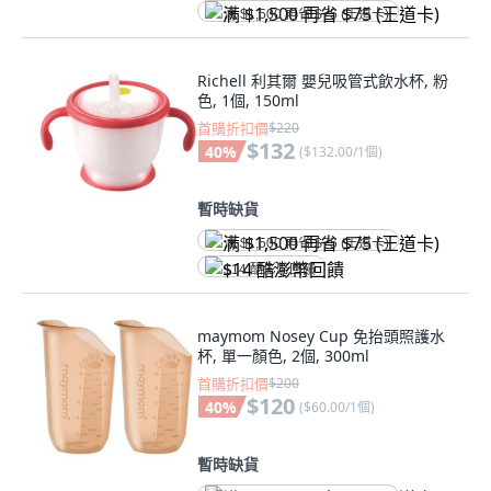
满 $1,500 再省 $75 (王道卡)
Richell 利其爾 嬰兒吸管式飲水杯, 粉
色, 1個, 150ml
首購折扣價
$220
$132
40
%
(
$132.00/1個
)
暫時缺貨
满 $1,500 再省 $75 (王道卡)
$14 酷澎幣回饋
maymom Nosey Cup 免抬頭照護水
杯, 單一顏色, 2個, 300ml
首購折扣價
$200
$120
40
%
(
$60.00/1個
)
暫時缺貨