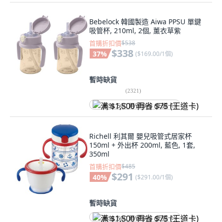
Bebelock 韓國製造 Aiwa PPSU 單鍵
吸管杯, 210ml, 2個, 薰衣草紫
首購折扣價
$538
$338
37
%
(
$169.00/1個
)
暫時缺貨
(
2321
)
满 $1,500 再省 $75 (王道卡)
Richell 利其爾 嬰兒吸管式居家杯
150ml + 外出杯 200ml, 藍色, 1套,
350ml
首購折扣價
$485
$291
40
%
(
$291.00/1個
)
暫時缺貨
满 $1,500 再省 $75 (王道卡)