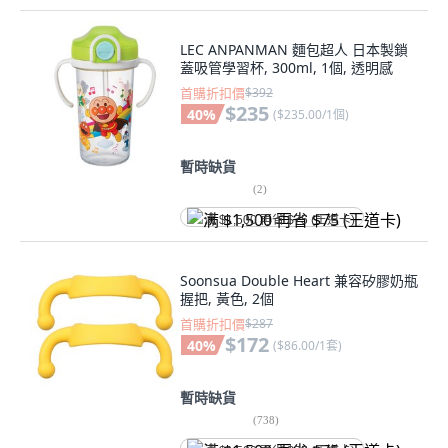
LEC ANPANMAN 麵包超人 日本製鎖
蓋吸管學習杯, 300ml, 1個, 透明感
首購折扣價
$392
$235
40
%
(
$235.00/1個
)
暫時缺貨
(
2
)
满 $1,500 再省 $75 (王道卡)
Soonsua Double Heart 兼容矽膠奶瓶
握把, 黃色, 2個
首購折扣價
$287
$172
40
%
(
$86.00/1套
)
暫時缺貨
(
738
)