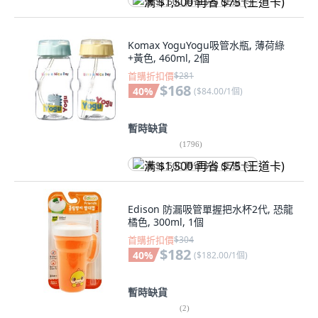
满 $1,500 再省 $75 (王道卡)
Komax YoguYogu吸管水瓶, 薄荷綠
+黃色, 460ml, 2個
首購折扣價
$281
$168
40
%
(
$84.00/1個
)
暫時缺貨
(
1796
)
满 $1,500 再省 $75 (王道卡)
Edison 防漏吸管單握把水杯2代, 恐龍
橘色, 300ml, 1個
首購折扣價
$304
$182
40
%
(
$182.00/1個
)
暫時缺貨
(
2
)