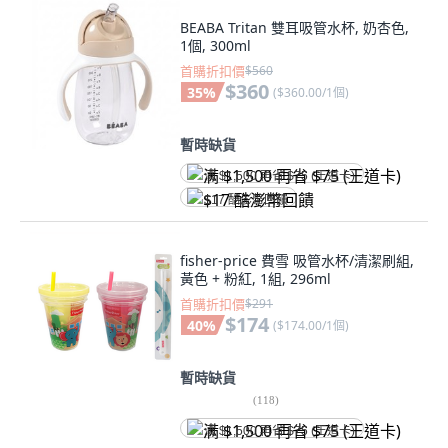
BEABA Tritan 雙耳吸管水杯, 奶杏色,
1個, 300ml
首購折扣價
$560
$360
35
%
(
$360.00/1個
)
暫時缺貨
满 $1,500 再省 $75 (王道卡)
$17 酷澎幣回饋
fisher-price 費雪 吸管水杯/清潔刷組,
黃色 + 粉紅, 1組, 296ml
首購折扣價
$291
$174
40
%
(
$174.00/1個
)
暫時缺貨
(
118
)
满 $1,500 再省 $75 (王道卡)