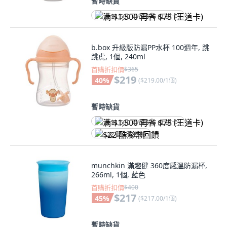
暫時缺貨
满 $1,500 再省 $75 (王道卡)
b.box 升級版防漏PP水杯 100週年, 跳
跳虎, 1個, 240ml
首購折扣價
$365
$219
40
%
(
$219.00/1個
)
暫時缺貨
满 $1,500 再省 $75 (王道卡)
$22 酷澎幣回饋
munchkin 滿趣健 360度感溫防漏杯,
266ml, 1個, 藍色
首購折扣價
$400
$217
45
%
(
$217.00/1個
)
暫時缺貨