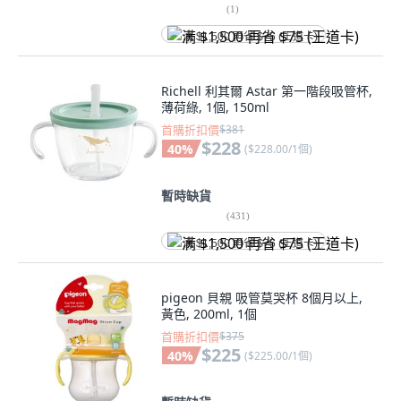
(
1
)
满 $1,500 再省 $75 (王道卡)
Richell 利其爾 Astar 第一階段吸管杯,
薄荷綠, 1個, 150ml
首購折扣價
$381
$228
40
%
(
$228.00/1個
)
暫時缺貨
(
431
)
满 $1,500 再省 $75 (王道卡)
pigeon 貝親 吸管莫哭杯 8個月以上,
黃色, 200ml, 1個
首購折扣價
$375
$225
40
%
(
$225.00/1個
)