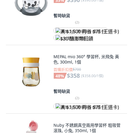
33
%
(
$390.00/1個
)
暫時缺貨
(
2
)
满 $1,500 再省 $75 (王道卡)
$30 酷澎幣回饋
MEPAL mio 360° 學習杯, 米飛兔 黃
色, 300ml, 1個
首購折扣價
$700
$358
48
%
(
$358.00/1個
)
暫時缺貨
(
2
)
满 $1,500 再省 $75 (王道卡)
Nuby 不銹鋼真空兩用學習杯 粗吸管
滾珠, 小兔, 350ml, 1個