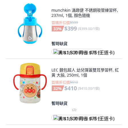
munchkin 滿趣健 不銹鋼吸管練習杯,
237ml, 1個, 顏色隨機
首購折扣價
$599
$399
33
%
(
$399.00/1個
)
暫時缺貨
满 $1,500 再省 $75 (王道卡)
LEC 麵包超人 幼兒彈蓋雙耳學習杯, 紅
黃 大臉, 250ml, 1個
首購折扣價
$610
$410
32
%
(
$410.00/1個
)
暫時缺貨
(
2
)
满 $1,500 再省 $75 (王道卡)