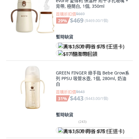
evorie 愛得利 保溫杯 附十字孔吸嘴 +
背帶, 極簡白, 1個, 350ml
首購折扣價
$669
$469
29
%
(
$469.00/1個
)
暫時缺貨
满 $1,500 再省 $75 (王道卡)
$17 酷澎幣回饋
GREEN FINGER 綠手指 Bebe Grow系
列 PPSU 吸管水壺, 1個, 280ml, 奶油
白
首購折扣價
$643
$443
31
%
(
$443.00/1個
)
暫時缺貨
(
243
)
满 $1,500 再省 $75 (王道卡)