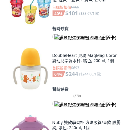
首購折扣價
$169
$101
40
%
(
$33.67/1個
)
暫時缺貨
满 $1,500 再省 $75 (王道卡)
DoubleHeart 貝親 MagMag Coron
嬰幼兒學習水杯, 橘色, 200ml, 1個
首購折扣價
$693
$244
64
%
(
$244.00/1個
)
暫時缺貨
(
370
)
满 $1,500 再省 $75 (王道卡)
Nuby 雙飲學習杯 滾珠吸管/直飲 臘腸
狗, 紫色, 240ml, 1個