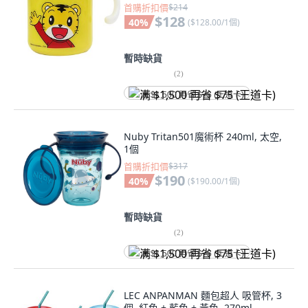
首購折扣價
$214
$128
40
%
(
$128.00/1個
)
暫時缺貨
(
2
)
满 $1,500 再省 $75 (王道卡)
Nuby Tritan501魔術杯 240ml, 太空,
1個
首購折扣價
$317
$190
40
%
(
$190.00/1個
)
暫時缺貨
(
2
)
满 $1,500 再省 $75 (王道卡)
LEC ANPANMAN 麵包超人 吸管杯, 3
個, 紅色 + 藍色 + 黃色, 270ml