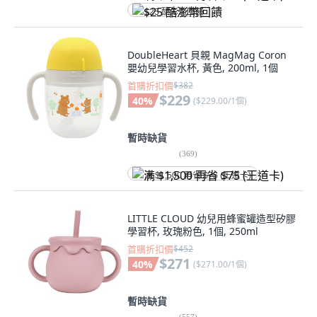
$25 酷澎幣回饋
DoubleHeart 貝親 MagMag Coron
嬰幼兒學習水杯, 黃色, 200ml, 1個
首購折扣價
$382
$229
40
%
(
$229.00/1個
)
暫時缺貨
(
369
)
满 $1,500 再省 $75 (王道卡)
LITTLE CLOUD 幼兒用蜂蜜罐造型矽膠
學習杯, 玫瑰粉色, 1個, 250ml
首購折扣價
$452
$271
40
%
(
$271.00/1個
)
暫時缺貨
(
557
)