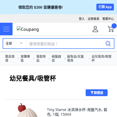
領取您的
$200
首購優惠卷!
打開 App
登入
註冊會員
客服中心
全部
酷澎首
首購專
餐廚用
碗盤器
副食品/兒童
幼兒餐具/吸管
頁
區
品
皿
餐具
杯
幼兒餐具/吸管杯
篩選器
Tiny Starse 冰淇淋水杯-海鹽汽水, 藍
色, 1個, 150ml