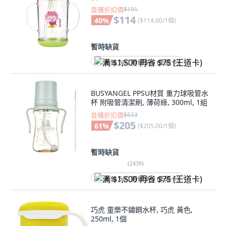
首購折扣價
$191
$114
40
%
(
$114.00/1個
)
暫時缺貨
满 $1,500 再省 $75 (王道卡)
BUSYANGEL PPSU材質 重力球吸管水
杯 附吸管清潔刷, 薄荷綠, 300ml, 1組
首購折扣價
$533
$205
61
%
(
$205.00/1個
)
暫時缺貨
(
2439
)
满 $1,500 再省 $75 (王道卡)
巧虎 童樂不鏽鋼水杯, 巧虎 黃色,
250ml, 1個