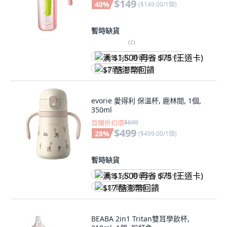
$149
40
%
(
$149.00/1個
)
暫時缺貨
(
2
)
满 $1,500 再省 $75 (王道卡)
$7 酷澎幣回饋
evorie 愛得利 保溫杯, 鹿林間, 1個,
350ml
首購折扣價
$699
$499
28
%
(
$499.00/1個
)
暫時缺貨
满 $1,500 再省 $75 (王道卡)
$17 酷澎幣回饋
BEABA 2in1 Tritan雙耳學飲杯,