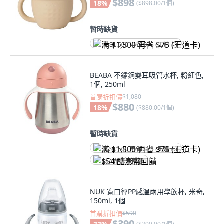
$898
18
%
(
$898.00/1個
)
暫時缺貨
满 $1,500 再省 $75 (王道卡)
BEABA 不鏽鋼雙耳吸管水杯, 粉紅色,
1個, 250ml
首購折扣價
$1,080
$880
18
%
(
$880.00/1個
)
暫時缺貨
满 $1,500 再省 $75 (王道卡)
$54 酷澎幣回饋
NUK 寬口徑PP感溫兩用學飲杯, 米奇,
150ml, 1個
首購折扣價
$590
$390