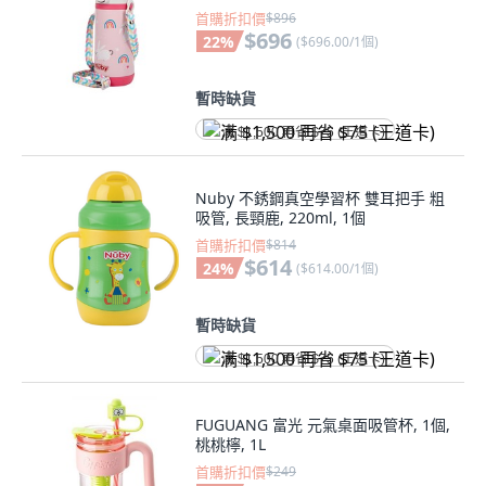
首購折扣價
$896
$696
22
%
(
$696.00/1個
)
暫時缺貨
满 $1,500 再省 $75 (王道卡)
Nuby 不銹鋼真空學習杯 雙耳把手 粗
吸管, 長頸鹿, 220ml, 1個
首購折扣價
$814
$614
24
%
(
$614.00/1個
)
暫時缺貨
满 $1,500 再省 $75 (王道卡)
FUGUANG 富光 元氣桌面吸管杯, 1個,
桃桃檸, 1L
首購折扣價
$249