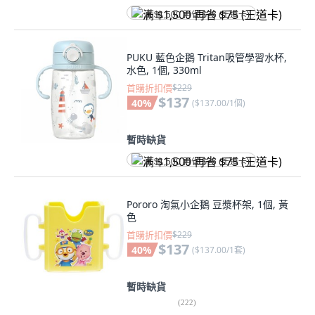
满 $1,500 再省 $75 (王道卡)
PUKU 藍色企鵝 Tritan吸管學習水杯,
水色, 1個, 330ml
首購折扣價
$229
$137
40
%
(
$137.00/1個
)
暫時缺貨
满 $1,500 再省 $75 (王道卡)
Pororo 淘氣小企鵝 豆漿杯架, 1個, 黃
色
首購折扣價
$229
$137
40
%
(
$137.00/1套
)
暫時缺貨
(
222
)