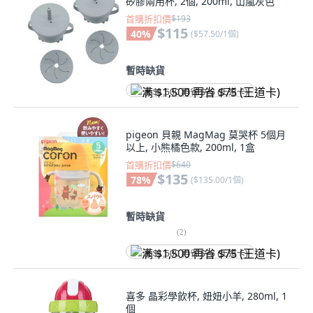
矽膠兩用杯, 2個, 200ml, 山嵐灰色
首購折扣價
$193
$115
40
%
(
$57.50/1個
)
暫時缺貨
满 $1,500 再省 $75 (王道卡)
pigeon 貝親 MagMag 莫哭杯 5個月
以上, 小熊橘色款, 200ml, 1盒
首購折扣價
$640
$135
78
%
(
$135.00/1個
)
暫時缺貨
(
2
)
满 $1,500 再省 $75 (王道卡)
喜多 晶彩學飲杯, 妞妞小羊, 280ml, 1
個