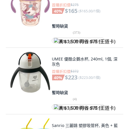
首購折扣價
$275
$165
40
%
(
$165.00/1個
)
暫時缺貨
(
373
)
满 $1,500 再省 $75 (王道卡)
UMEE 優酷企鵝水杯, 240ml, 1個, 深
灰色
首購折扣價
$372
$223
40
%
(
$223.00/1個
)
暫時缺貨
(
4
)
满 $1,500 再省 $75 (王道卡)
Sanrio 三麗鷗 塑膠吸管杯, 黃色 + 藍