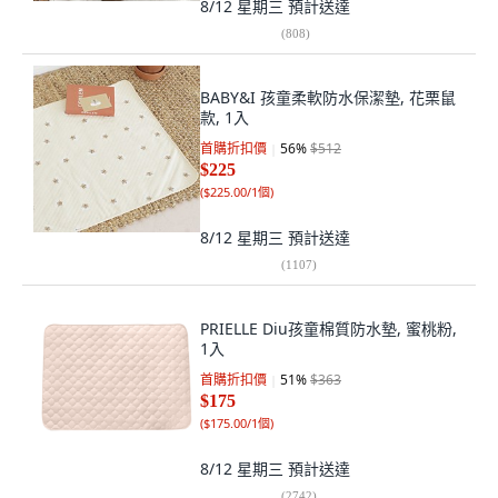
8/12 星期三
預計送達
(
808
)
BABY&I 孩童柔軟防水保潔墊, 花栗鼠
款, 1入
首購折扣價
56
%
$512
$225
(
$225.00/1個
)
8/12 星期三
預計送達
(
1107
)
PRIELLE Diu孩童棉質防水墊, 蜜桃粉,
1入
首購折扣價
51
%
$363
$175
(
$175.00/1個
)
8/12 星期三
預計送達
(
2742
)