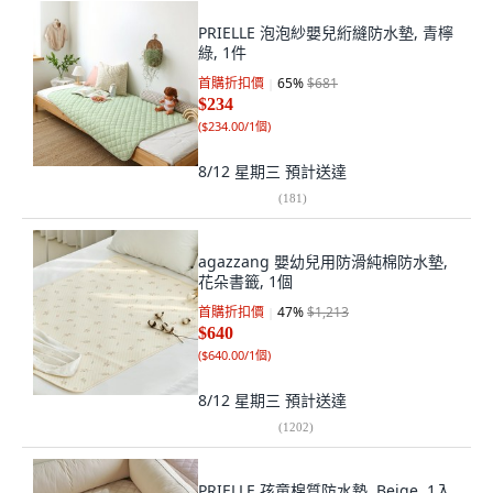
PRIELLE 泡泡紗嬰兒絎縫防水墊, 青檸
綠, 1件
首購折扣價
65
%
$681
$234
(
$234.00/1個
)
8/12 星期三
預計送達
(
181
)
agazzang 嬰幼兒用防滑純棉防水墊,
花朵書籤, 1個
首購折扣價
47
%
$1,213
$640
(
$640.00/1個
)
8/12 星期三
預計送達
(
1202
)
PRIELLE 孩童棉質防水墊, Beige, 1入