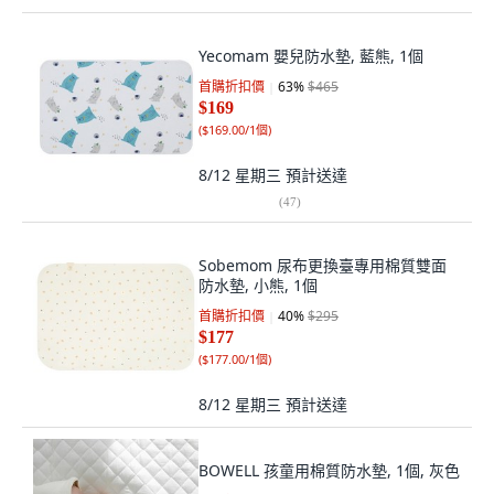
Yecomam 嬰兒防水墊, 藍熊, 1個
首購折扣價
63
%
$465
$169
(
$169.00/1個
)
8/12 星期三
預計送達
(
47
)
Sobemom 尿布更換臺專用棉質雙面
防水墊, 小熊, 1個
首購折扣價
40
%
$295
$177
(
$177.00/1個
)
8/12 星期三
預計送達
BOWELL 孩童用棉質防水墊, 1個, 灰色