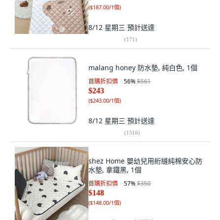
(
$187.00/1個
)
8/12 星期三
預計送達
(
171
)
malang honey 防水墊, 純白色, 1個
首購折扣價
56
%
$561
$243
(
$243.00/1個
)
8/12 星期三
預計送達
(
1516
)
shez Home 嬰幼兒用絎縫純棉安心防
水墊, 拿鐵黑, 1個
首購折扣價
57
%
$350
$148
(
$148.00/1個
)