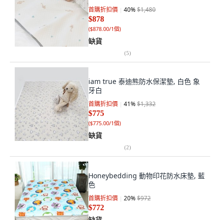
首購折扣價
40
%
$1,480
$878
(
$878.00/1個
)
缺貨
(
5
)
iam true 泰迪熊防水保潔墊, 白色 象
牙白
首購折扣價
41
%
$1,332
$775
(
$775.00/1個
)
缺貨
(
2
)
Honeybedding 動物印花防水床墊, 藍
色
首購折扣價
20
%
$972
$772
缺貨