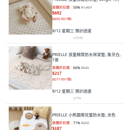
首購折扣價
50
%
$1,407
$692
(
$692.00/1個
)
8/12 星期三
預計送達
(
1216
)
PRIELLE 孩童棉質防水保潔墊, 象牙白,
1張
首購折扣價
66
%
$645
$217
(
$217.00/1個
)
8/12 星期三
預計送達
(
179
)
PRIELLE 小熊圖案兒童防水墊, 米色
首購折扣價
71
%
$650
$187