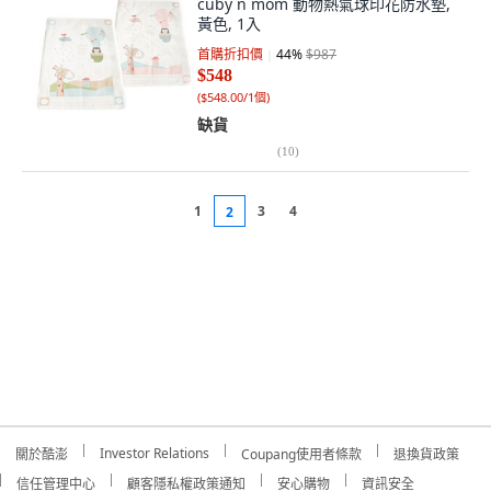
cuby n mom 動物熱氣球印花防水墊,
黃色, 1入
首購折扣價
44
%
$987
$548
(
$548.00/1個
)
缺貨
(
10
)
1
3
4
2
Investor Relations
關於酷澎
Coupang使用者條款
退換貨政策
信任管理中心
顧客隱私權政策通知
安心購物
資訊安全