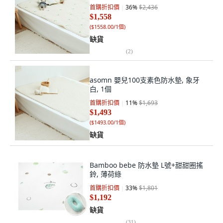
首購折扣價
36
%
$2,436
$1,558
(
$1558.00/1個
)
缺貨
(
2
)
asomn 嬰兒100支素色防水墊, 象牙
白, 1個
首購折扣價
11
%
$1,693
$1,493
(
$1493.00/1個
)
缺貨
Bamboo bebe 防水墊 L號+甜甜圈搖
鈴, 薄荷綠
首購折扣價
33
%
$1,801
$1,192
缺貨
(
31
)