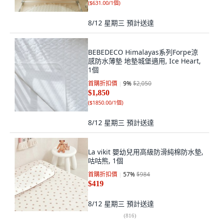
(
$631.00/1個
)
8/12 星期三
預計送達
BEBEDECO Himalayas系列Forpe涼
感防水薄墊 地墊城堡適用, Ice Heart,
1個
首購折扣價
9
%
$2,050
$1,850
(
$1850.00/1個
)
8/12 星期三
預計送達
La vikit 嬰幼兒用高級防滑純棉防水墊,
咕咕熊, 1個
首購折扣價
57
%
$984
$419
8/12 星期三
預計送達
(
816
)