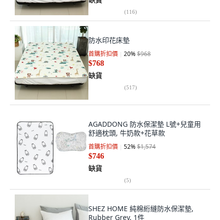
(
116
)
防水印花床墊
首購折扣價
20
%
$968
$768
缺貨
(
517
)
AGADDONG 防水保潔墊 L號+兒童用
舒適枕頭, 牛奶款+花草款
首購折扣價
52
%
$1,574
$746
缺貨
(
5
)
SHEZ HOME 純棉絎縫防水保潔墊,
Rubber Grey, 1件