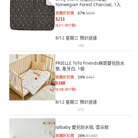
Norwegian Forest Charcoal, 1入
首購折扣價
67
%
$658
$211
(
$211.00/1個
)
8/12 星期三
預計送達
(
36
)
PRIELLE ToTo Friends棉質嬰兒防水
墊, 象牙白, 1個
首購折扣價
59
%
$467
$188
(
$188.00/1個
)
8/12 星期三
預計送達
(
23
)
lolbaby 嬰兒防水毯, 雲朵款
首購折扣價
28
%
$1,067