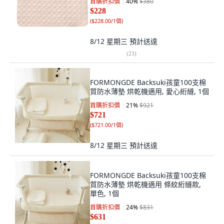
首購折扣價
40
%
$380
$228
(
$228.00/1個
)
8/12 星期三
預計送達
(
23
)
FORMONGDE Backsuki孩童100支棉
質防水薄墊 烘乾機適用, 愛心絎縫, 1個
首購折扣價
21
%
$921
$721
(
$721.00/1個
)
8/12 星期三
預計送達
FORMONGDE Backsuki孩童100支棉
質防水薄墊 烘乾機適用 條紋絎縫款,
單色, 1個
首購折扣價
24
%
$831
$631