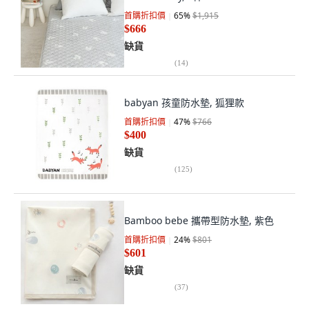
首購折扣價
65
%
$1,915
$666
缺貨
(
14
)
babyan 孩童防水墊, 狐狸款
首購折扣價
47
%
$766
$400
缺貨
(
125
)
Bamboo bebe 攜帶型防水墊, 紫色
首購折扣價
24
%
$801
$601
缺貨
(
37
)