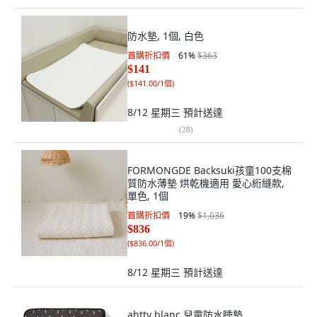
防水墊, 1個, 白色
首購折扣價
61
%
$363
$141
(
$141.00/1個
)
8/12 星期三
預計送達
(
28
)
FORMONGDE Backsuki孩童100支棉
質防水薄墊 烘乾機適用 愛心絎縫款,
單色, 1個
首購折扣價
19
%
$1,036
$836
(
$836.00/1個
)
8/12 星期三
預計送達
ahtty blanc 兒童防水睡墊,