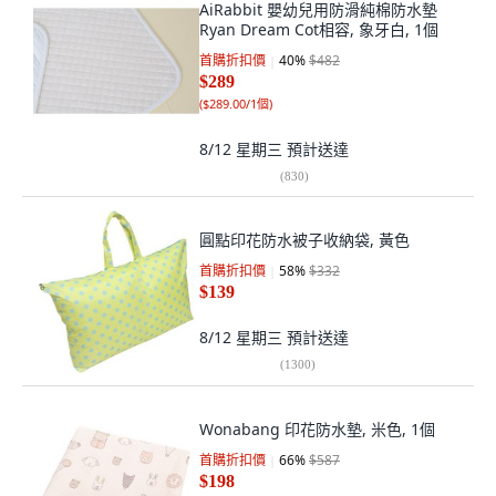
AiRabbit 嬰幼兒用防滑純棉防水墊
Ryan Dream Cot相容, 象牙白, 1個
首購折扣價
40
%
$482
$289
(
$289.00/1個
)
8/12 星期三
預計送達
(
830
)
圓點印花防水被子收納袋, 黃色
首購折扣價
58
%
$332
$139
8/12 星期三
預計送達
(
1300
)
Wonabang 印花防水墊, 米色, 1個
首購折扣價
66
%
$587
$198