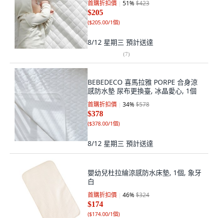
首購折扣價
51
%
$423
$205
(
$205.00/1個
)
8/12 星期三
預計送達
(
7
)
BEBEDECO 喜馬拉雅 PORPE 合身涼
感防水墊 尿布更換臺, 冰晶愛心, 1個
首購折扣價
34
%
$578
$378
(
$378.00/1個
)
8/12 星期三
預計送達
嬰幼兒杜拉綸涼感防水床墊, 1個, 象牙
白
首購折扣價
46
%
$324
$174
(
$174.00/1個
)