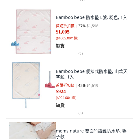
Bamboo bebe 防水墊 L號, 粉色, 1入
首購折扣價
37
%
$1,598
$1,005
(
$1005.00/1個
)
缺貨
(
3
)
Bamboo bebe 便攜式防水墊, 山款天
空藍, 1入
首購折扣價
42
%
$1,619
$924
(
$924.00/1個
)
缺貨
(
6
)
moms nature 雙面竹纖維防水墊, 鴨
子款