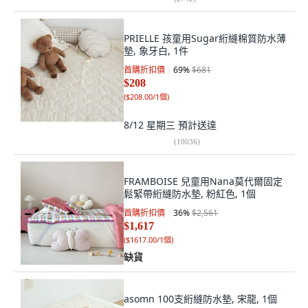
PRIELLE 孩童用Sugar絎縫棉質防水薄
墊, 象牙白, 1件
首購折扣價
69
%
$681
$208
(
$208.00/1個
)
8/12 星期三
預計送達
(
10036
)
FRAMBOISE 兒童用Nana莫代爾固定
鬆緊帶絎縫防水墊, 粉紅色, 1個
首購折扣價
36
%
$2,561
$1,617
(
$1617.00/1個
)
缺貨
asomn 100支絎縫防水墊, 宋龍, 1個