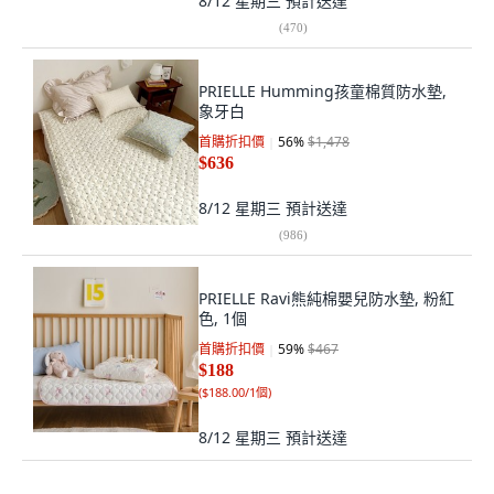
8/12 星期三
預計送達
(
470
)
PRIELLE Humming孩童棉質防水墊,
象牙白
首購折扣價
56
%
$1,478
$636
8/12 星期三
預計送達
(
986
)
PRIELLE Ravi熊純棉嬰兒防水墊, 粉紅
色, 1個
首購折扣價
59
%
$467
$188
(
$188.00/1個
)
8/12 星期三
預計送達