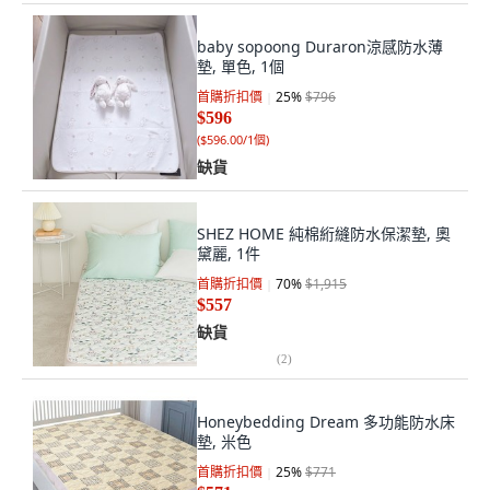
baby sopoong Duraron涼感防水薄
墊, 單色, 1個
首購折扣價
25
%
$796
$596
(
$596.00/1個
)
缺貨
SHEZ HOME 純棉絎縫防水保潔墊, 奧
黛麗, 1件
首購折扣價
70
%
$1,915
$557
缺貨
(
2
)
Honeybedding Dream 多功能防水床
墊, 米色
首購折扣價
25
%
$771