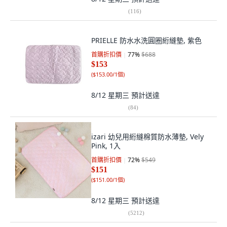
(
116
)
PRIELLE 防水水洗圓圈絎縫墊, 紫色
首購折扣價
77
%
$688
$153
(
$153.00/1個
)
8/12 星期三
預計送達
(
84
)
izari 幼兒用絎縫棉質防水薄墊, Vely
Pink, 1入
首購折扣價
72
%
$549
$151
(
$151.00/1個
)
8/12 星期三
預計送達
(
5212
)