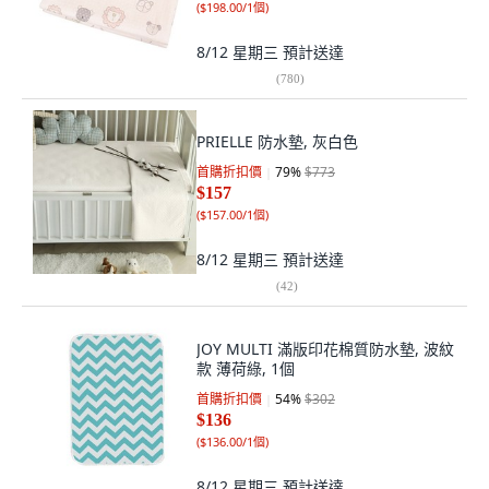
(
$198.00/1個
)
8/12 星期三
預計送達
(
780
)
PRIELLE 防水墊, 灰白色
首購折扣價
79
%
$773
$157
(
$157.00/1個
)
8/12 星期三
預計送達
(
42
)
JOY MULTI 滿版印花棉質防水墊, 波紋
款 薄荷綠, 1個
首購折扣價
54
%
$302
$136
(
$136.00/1個
)
8/12 星期三
預計送達