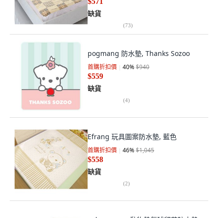
$571
缺貨
(
73
)
pogmang 防水墊, Thanks Sozoo
首購折扣價
40
%
$940
$559
缺貨
(
4
)
Efrang 玩具圖案防水墊, 藍色
首購折扣價
46
%
$1,045
$558
缺貨
(
2
)