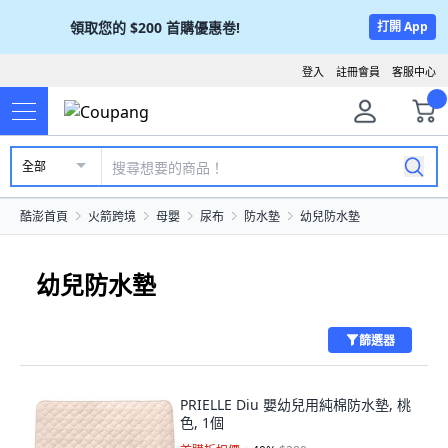
領取您的
$200
首購優惠卷!
打開 App
登入
註冊會員
客服中心
全部
酷澎首頁
火箭跨境
母嬰
尿布
防水墊
幼兒防水墊
幼兒防水墊
篩選器
PRIELLE Diu 嬰幼兒用純棉防水墊, 桃
色, 1個