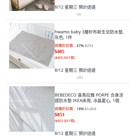
8/12 星期三
預計送達
(
8
)
hwamo baby 3層紗布新生兒防水墊,
灰色, 1件
首購折扣價
47
%
$773
$405
(
$405.00/1個
)
8/12 星期三
預計送達
(
49
)
BEBEDECO 喜馬拉雅 PORPE 合身涼
感防水墊 IKEA床用, 冰晶愛心, 1個
首購折扣價
18
%
$1,053
$853
(
$853.00/1個
)
8/12 星期三
預計送達