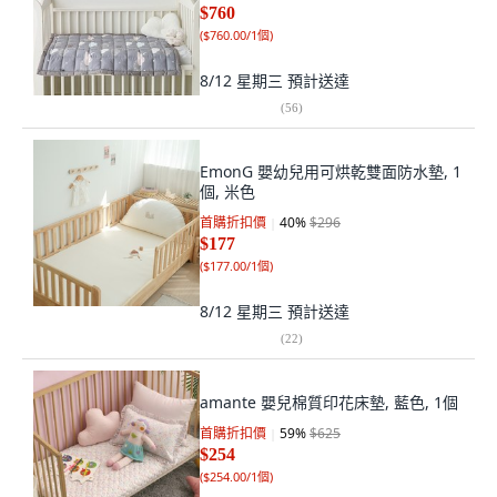
$760
(
$760.00/1個
)
8/12 星期三
預計送達
(
56
)
EmonG 嬰幼兒用可烘乾雙面防水墊, 1
個, 米色
首購折扣價
40
%
$296
$177
(
$177.00/1個
)
8/12 星期三
預計送達
(
22
)
amante 嬰兒棉質印花床墊, 藍色, 1個
首購折扣價
59
%
$625
$254
(
$254.00/1個
)