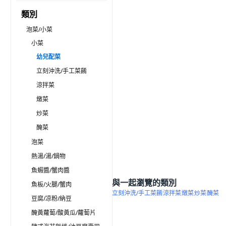
類別
泡菜/小菜
小菜
幼兒配菜
立刻沖洗/手工菜餚
涼拌菜
燉菜
炒菜
醃菜
泡菜
熱湯/湯/鍋物
魚蝦醬/蟹肉醬
與一起瀏覽的類別
魚板/火腿/蟹肉
立刻沖洗/手工菜餚
涼拌菜
燉菜
炒菜
醃菜
豆腐/凉粉/納豆
醃黃蘿蔔/酸黃瓜/蘿蔔片