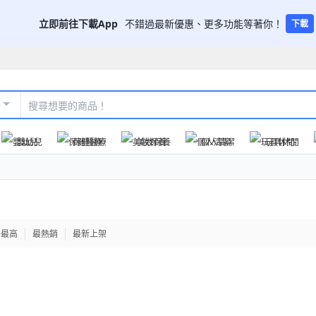
立即前往下載App
不錯過最新優惠、更多功能等著你！
下載
嬰幼兒
保健醫療
美妝保養
個人清潔
玩具休閒
格最高
最熱銷
最新上架