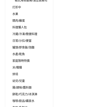
韓式海苔飯捲/油豆腐壽司
打折中
水果
精肉/雞蛋
料理懶人包
冷藏/冷凍/簡便料理
日常/沙拉/便當
罐頭/即食飯/泡麵
水產/乾魚
家庭限時特價
米/雜糧
烘培
幼兒/兒童
腸/調味/醬料類
餅乾/巧克力/冰淇淋
咖啡/飲品/礦泉水