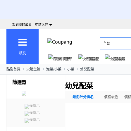
加到我的最愛
申請入駐
全部
類別
澎派中元節
火箭速配
火箭跨境
酷澎首頁
火箭生鮮
泡菜/小菜
小菜
幼兒配菜
篩選器
幼兒配菜
酷澎評分排名
價格最低
價
僅顯示
僅顯示
僅顯示