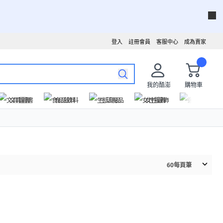
登入
註冊會員
客服中心
成為賣家
我的酷澎
購物車
文具圖書
食品飲料
生活用品
女性服飾
運動戶外
60
每頁筆