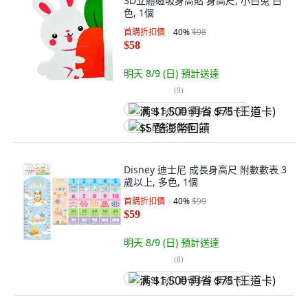
3D立體磁吸身高貼 身高尺, 小白兔 白
色, 1個
首購折扣價
40
%
$98
$58
明天 8/9 (日)
預計送達
(
9
)
满 $1,500 再省 $75 (王道卡)
$5 酷澎幣回饋
Disney 迪士尼 成長身高尺 附數數表 3
歲以上, 多色, 1個
首購折扣價
40
%
$99
$59
明天 8/9 (日)
預計送達
(
8
)
满 $1,500 再省 $75 (王道卡)