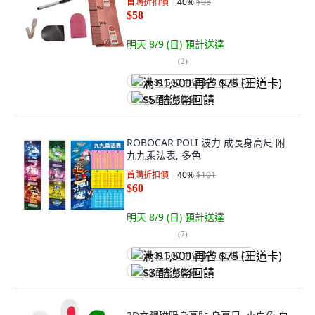
首購折扣價
40
%
$98
$58
明天 8/9 (日)
預計送達
(
2
)
满 $1,500 再省 $75 (王道卡)
$5 酷澎幣回饋
ROBOCAR POLI 波力 成長身高尺 附
九九乘法表, 多色
首購折扣價
40
%
$101
$60
明天 8/9 (日)
預計送達
(
7
)
满 $1,500 再省 $75 (王道卡)
$3 酷澎幣回饋