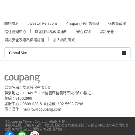
Investor Relations
關於酷澎
Coupang使用者條款
退換貨政策
信任管理中心
顧客隱私權政策通知
安心購物
資訊安全
資訊安全及隱私保護認證
加入酷澎商城
Global Site
公司名稱：酷澎股份有限公司
聯繫地址：11049 台北市信義區信義路五段7號13樓之1
統編：91002999
客服中心：0809-088-810 (免費) / 02-5592-7298
電子郵件：help_tw@coupang.com
©Coupang Taiwan Co., Ltd. 保留所有權利。
本網站上顯示的所有商標、標誌和服務標誌均為酷澎股份有限公司和/或其在美國和其
他國家/地區註冊之關聯公司之所屬財產。