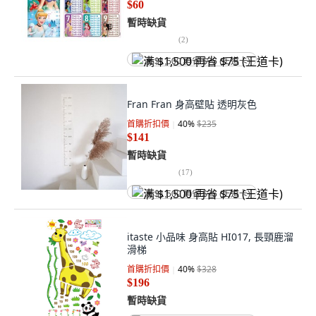
$60
暫時缺貨
(
2
)
满 $1,500 再省 $75 (王道卡)
Fran Fran 身高壁貼 透明灰色
首購折扣價
40
%
$235
$141
暫時缺貨
(
17
)
满 $1,500 再省 $75 (王道卡)
itaste 小品味 身高貼 HI017, 長頸鹿溜
滑梯
首購折扣價
40
%
$328
$196
暫時缺貨