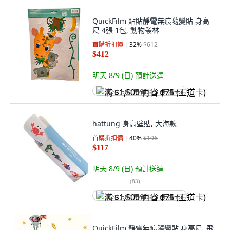
QuickFilm 貼貼靜電無痕隨變貼 身高
尺 4張 1包, 動物叢林
首購折扣價
32
%
$612
$412
明天 8/9 (日)
預計送達
满 $1,500 再省 $75 (王道卡)
hattung 身高壁貼, 大海款
首購折扣價
40
%
$196
$117
明天 8/9 (日)
預計送達
(
83
)
满 $1,500 再省 $75 (王道卡)
QuickFilm 靜電無痕隨變貼 身高尺, 飛