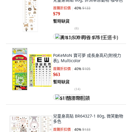
首購折扣價
40
%
$133
$79
暫時缺貨
(
6
)
满 $1,500 再省 $75 (王道卡)
PoKeMoN 寶可夢 成長身高尺(附視力
表), Multicolor
首購折扣價
40
%
$105
$63
暫時缺貨
(
14
)
$1 酷澎幣回饋
兒童身高貼 BR64327-1 80g, 微笑動物
多色
首購折扣價
40
%
$133