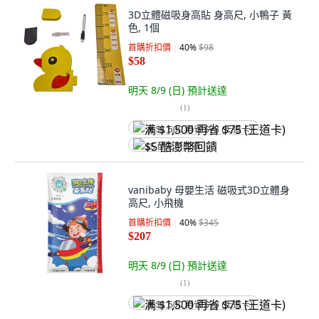
3D立體磁吸身高貼 身高尺, 小鴨子 黃
色, 1個
首購折扣價
40
%
$98
$58
明天 8/9 (日)
預計送達
(
1
)
满 $1,500 再省 $75 (王道卡)
$5 酷澎幣回饋
vanibaby 母嬰生活 磁吸式3D立體身
高尺, 小飛機
首購折扣價
40
%
$345
$207
明天 8/9 (日)
預計送達
(
1
)
满 $1,500 再省 $75 (王道卡)