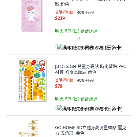
獸 粉色
首購折扣價
40
%
$399
$239
明天 8/9 (日)
預計送達
(
1
)
满 $1,500 再省 $75 (王道卡)
JB DESIGN 兒童身高貼 時尚壁貼 PVC
材質, Q版長頸鹿 黃色
首購折扣價
40
%
$133
$79
明天 8/9 (日)
預計送達
满 $1,500 再省 $75 (王道卡)
GO HOME 3D立體身高測量壁貼 壓克
力 五角形, 金色