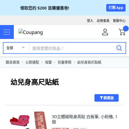
領取您的
$200
首購優惠卷!
打開 App
登入
註冊會員
客服中心
全部
酷澎首頁
火箭速配
母嬰
兒童傢俱
幼兒身高尺貼紙
幼兒身高尺貼紙
篩選器
3D立體磁吸身高貼 白板筆, 小粉豬, 1
個