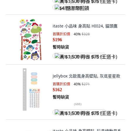
满 $1,500 再省 $75 (王道卡)
$4 酷澎幣回饋
itaste 小品味 身高貼 HI024, 貓頭鷹
首購折扣價
40
%
$328
$196
暫時缺貨
满 $1,500 再省 $75 (王道卡)
Jellybox 北歐風身高壁貼, 灰底星星款
首購折扣價
40
%
$271
$162
暫時缺貨
(
688
)
满 $1,500 再省 $75 (王道卡)
itaste 小品味 身高壁貼, 玩具總動員系