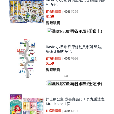
列 多色
首購折扣價
40
%
$266
$159
暫時缺貨
满 $1,500 再省 $75 (王道卡)
itaste 小品味 汽車總動員系列 壁貼,
飆速身高貼 多色
首購折扣價
40
%
$266
$159
暫時缺貨
(
3
)
满 $1,500 再省 $75 (王道卡)
迪士尼公主 成長身高尺 + 九九乘法表,
Multicolor, 1個
首購折扣價
40
%
$101