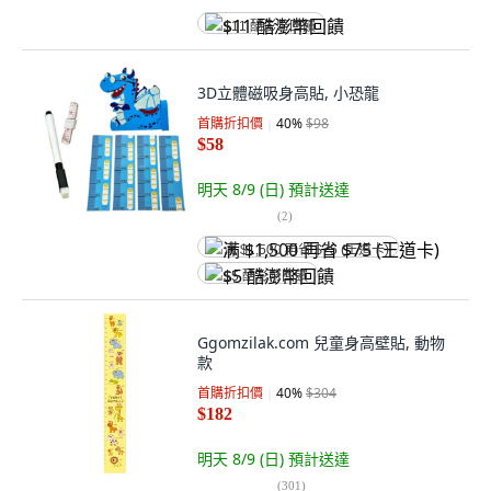
$11 酷澎幣回饋
3D立體磁吸身高貼, 小恐龍
首購折扣價
40
%
$98
$58
明天 8/9 (日)
預計送達
(
2
)
满 $1,500 再省 $75 (王道卡)
$5 酷澎幣回饋
Ggomzilak.com 兒童身高壁貼, 動物
款
首購折扣價
40
%
$304
$182
明天 8/9 (日)
預計送達
(
301
)