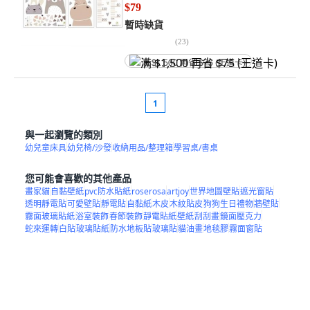
$79
暫時缺貨
(
23
)
满 $1,500 再省 $75 (王道卡)
1
與一起瀏覽的類別
幼兒童床具
幼兒椅/沙發
收納用品/整理箱
學習桌/書桌
您可能會喜歡的其他產品
畫家貓
自黏壁紙
pvc防水貼紙
roserosa
artjoy
世界地圖壁貼
遮光窗貼
透明靜電貼
可愛壁貼
靜電貼
自黏紙
木皮
木紋貼皮
狗狗生日禮物
牆壁貼
霧面玻璃貼紙
浴室裝飾
春節裝飾
靜電貼紙
壁紙
刮刮畫
鏡面壓克力
蛇來運轉
白貼
玻璃貼紙
防水地板貼
玻璃貼
貓油畫
地毯膠
霧面窗貼