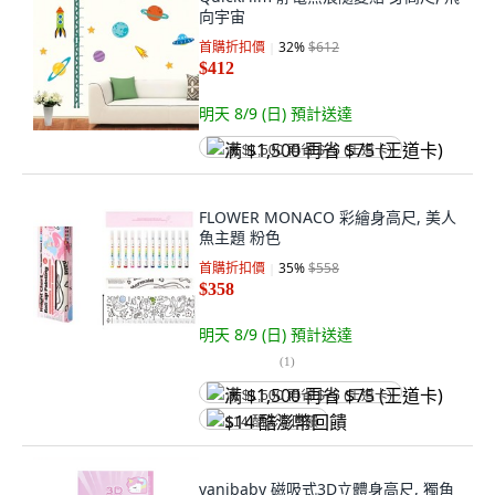
向宇宙
首購折扣價
32
%
$612
$412
明天 8/9 (日)
預計送達
满 $1,500 再省 $75 (王道卡)
FLOWER MONACO 彩繪身高尺, 美人
魚主題 粉色
首購折扣價
35
%
$558
$358
明天 8/9 (日)
預計送達
(
1
)
满 $1,500 再省 $75 (王道卡)
$14 酷澎幣回饋
vanibaby 磁吸式3D立體身高尺, 獨角