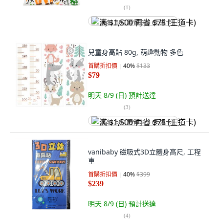
(
1
)
满 $1,500 再省 $75 (王道卡)
兒童身高貼 80g, 萌趣動物 多色
首購折扣價
40
%
$133
$79
明天 8/9 (日)
預計送達
(
3
)
满 $1,500 再省 $75 (王道卡)
vanibaby 磁吸式3D立體身高尺, 工程
車
首購折扣價
40
%
$399
$239
明天 8/9 (日)
預計送達
(
4
)