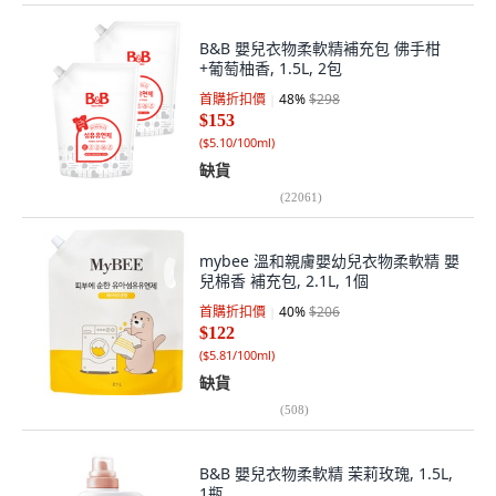
B&B 嬰兒衣物柔軟精補充包 佛手柑
+葡萄柚香, 1.5L, 2包
首購折扣價
48
%
$298
$153
(
$5.10/100ml
)
缺貨
(
22061
)
mybee 溫和親膚嬰幼兒衣物柔軟精 嬰
兒棉香 補充包, 2.1L, 1個
首購折扣價
40
%
$206
$122
(
$5.81/100ml
)
缺貨
(
508
)
B&B 嬰兒衣物柔軟精 茉莉玫瑰, 1.5L,
1瓶