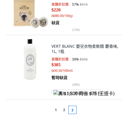
首購折扣價
57
%
$515
$220
(
$880.00/100g
)
缺貨
(
236
)
VERT BLANC 嬰兒衣物柔軟精 麝香味,
1L, 1瓶
首購折扣價
39
%
$505
$305
(
$30.50/100ml
)
暫時缺貨
(
580
)
满 $1,500 再省 $75 (王道卡)
1
2
3