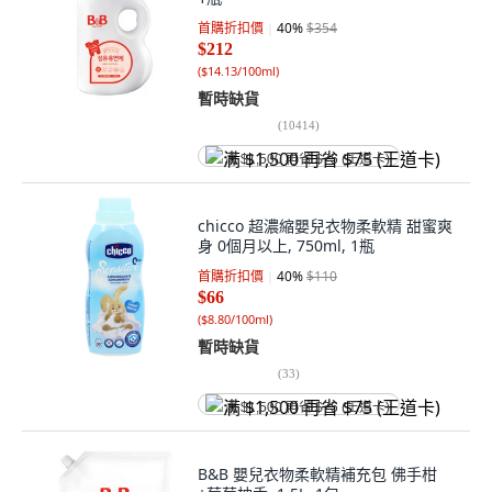
首購折扣價
40
%
$354
$212
(
$14.13/100ml
)
暫時缺貨
(
10414
)
满 $1,500 再省 $75 (王道卡)
chicco 超濃縮嬰兒衣物柔軟精 甜蜜爽
身 0個月以上, 750ml, 1瓶
首購折扣價
40
%
$110
$66
(
$8.80/100ml
)
暫時缺貨
(
33
)
满 $1,500 再省 $75 (王道卡)
B&B 嬰兒衣物柔軟精補充包 佛手柑