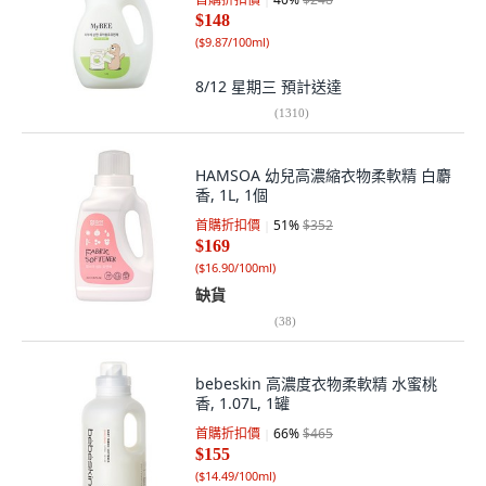
$148
(
$9.87/100ml
)
8/12 星期三
預計送達
(
1310
)
HAMSOA 幼兒高濃縮衣物柔軟精 白麝
香, 1L, 1個
首購折扣價
51
%
$352
$169
(
$16.90/100ml
)
缺貨
(
38
)
bebeskin 高濃度衣物柔軟精 水蜜桃
香, 1.07L, 1罐
首購折扣價
66
%
$465
$155
(
$14.49/100ml
)