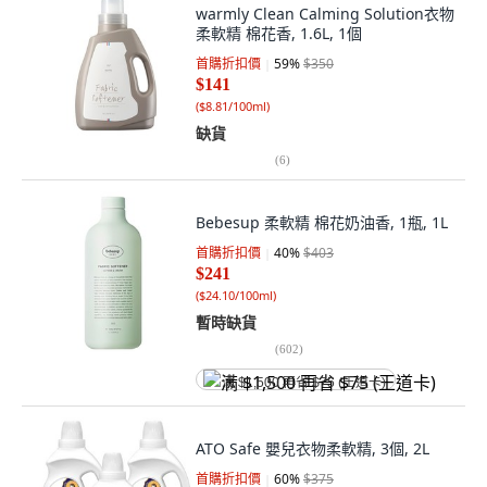
warmly Clean Calming Solution衣物
柔軟精 棉花香, 1.6L, 1個
首購折扣價
59
%
$350
$141
(
$8.81/100ml
)
缺貨
(
6
)
Bebesup 柔軟精 棉花奶油香, 1瓶, 1L
首購折扣價
40
%
$403
$241
(
$24.10/100ml
)
暫時缺貨
(
602
)
满 $1,500 再省 $75 (王道卡)
ATO Safe 嬰兒衣物柔軟精, 3個, 2L
首購折扣價
60
%
$375