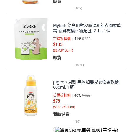
缺貨
(
105
)
MyBEE 幼兒用對皮膚溫和的衣物柔軟
精 新鮮橄欖香補充包, 2.1L, 1個
首購折扣價
41
%
$232
$135
(
$6.43/100ml
)
缺貨
(
1970
)
pigeon 貝親 無添加嬰兒衣物柔軟精,
600ml, 1瓶
首購折扣價
40
%
$133
$79
(
$13.17/100ml
)
暫時缺貨
(
18
)
满 $1,500 再省 $75 (王道卡)