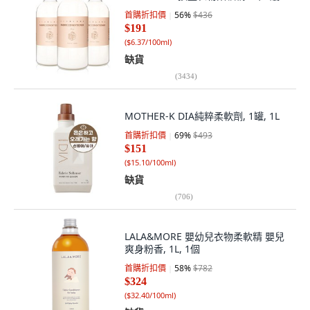
首購折扣價
56
%
$436
$191
(
$6.37/100ml
)
缺貨
(
3434
)
MOTHER-K DIA純粹柔軟劑, 1罐, 1L
首購折扣價
69
%
$493
$151
(
$15.10/100ml
)
缺貨
(
706
)
LALA&MORE 嬰幼兒衣物柔軟精 嬰兒
爽身粉香, 1L, 1個
首購折扣價
58
%
$782
$324
(
$32.40/100ml
)