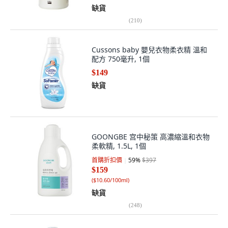
缺貨
(
210
)
Cussons baby 嬰兒衣物柔衣精 溫和
配方 750毫升, 1個
$149
缺貨
GOONGBE 宫中秘策 高濃縮溫和衣物
柔軟精, 1.5L, 1個
首購折扣價
59
%
$397
$159
(
$10.60/100ml
)
缺貨
(
248
)