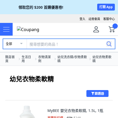
領取您的
$200
首購優惠卷!
打開 App
登入
註冊會員
客服中心
全部
酷澎首
生活日
衣物清潔
幼兒洗衣精/衣物柔軟
幼兒衣物柔軟
頁
用
劑
精
精
幼兒衣物柔軟精
篩選器
MyBEE 嬰兒衣物柔軟精, 1.5L, 1瓶
首購折扣價
40
%
$248