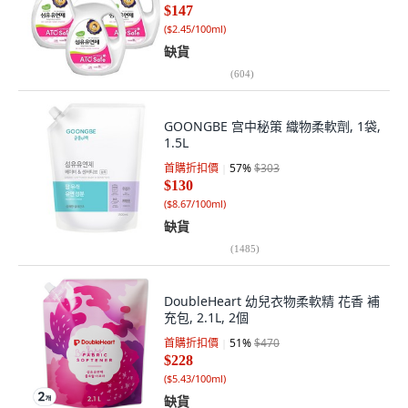
$147
(
$2.45/100ml
)
缺貨
(
604
)
GOONGBE 宫中秘策 織物柔軟劑, 1袋,
1.5L
首購折扣價
57
%
$303
$130
(
$8.67/100ml
)
缺貨
(
1485
)
DoubleHeart 幼兒衣物柔軟精 花香 補
充包, 2.1L, 2個
首購折扣價
51
%
$470
$228
(
$5.43/100ml
)
缺貨