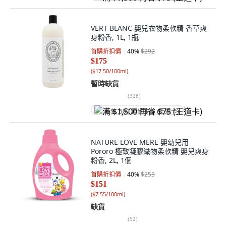
VERT BLANC 嬰兒衣物柔軟精 香草爽
身粉香, 1L, 1瓶
首購折扣價
40
%
$292
$175
(
$17.50/100ml
)
暫時缺貨
(
328
)
满 $1,500 再省 $75 (王道卡)
NATURE LOVE MERE 嬰幼兒用
Pororo 極致凝膠織物柔軟精 嬰兒爽身
粉香, 2L, 1個
首購折扣價
40
%
$253
$151
(
$7.55/100ml
)
缺貨
(
52
)