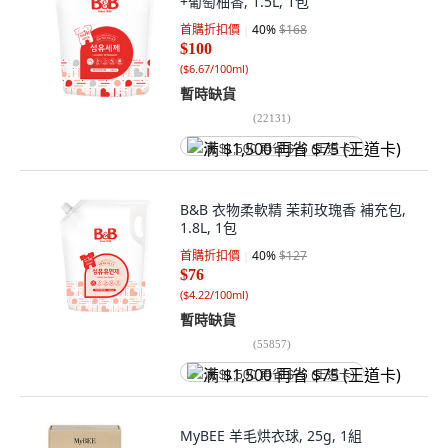
+葡萄柚香, 1.5L, 1包
首購折扣價
40
%
$168
$100
(
$6.67/100ml
)
暫時缺貨
(
22131
)
满 $1,500 再省 $75 (王道卡)
B&B 衣物柔軟精 茉莉玫瑰香 補充包,
1.8L, 1包
首購折扣價
40
%
$127
$76
(
$4.22/100ml
)
暫時缺貨
(
55857
)
满 $1,500 再省 $75 (王道卡)
MyBEE 羊毛烘衣球, 25g, 1組