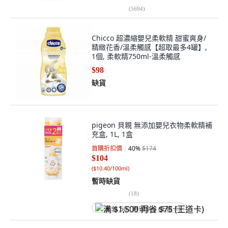
(
5694
)
Chicco 超濃縮嬰兒柔軟精 甜蜜爽身/
精緻花香/溫柔觸感【超取最多4罐】,
1個, 柔軟精750ml-溫柔觸感
$98
缺貨
pigeon 貝親 無添加嬰兒衣物柔軟精補
充盒, 1L, 1盒
首購折扣價
40
%
$174
$104
(
$10.40/100ml
)
暫時缺貨
(
18
)
满 $1,500 再省 $75 (王道卡)