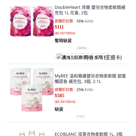
DoubleHeart 貝親 嬰兒衣物柔軟精補
充包 1L 花香, 2包
首購折扣價
56
%
$258
$111
(
$5.55/100ml
)
暫時缺貨
(
5694
)
满 $1,500 再省 $75 (王道卡)
MyBEE 溫和親膚嬰兒衣物柔軟精 甜蜜
觸感香 補充包, 3個, 2.1L
首購折扣價
25
%
$785
$585
(
$9.29/100ml
)
缺貨
(
757
)
ECOBLANC 孩童衣物柔軟精 1L, 3瓶