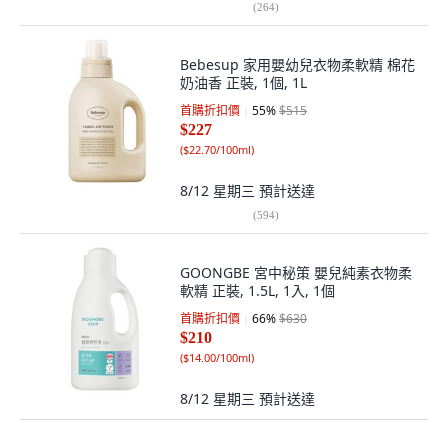
(
264
)
Bebesup 家用嬰幼兒衣物柔軟精 棉花
奶油香 正裝, 1個, 1L
首購折扣價
55
%
$515
$227
(
$22.70/100ml
)
8/12 星期三
預計送達
(
594
)
GOONGBE 宮中秘策 嬰兒純素衣物柔
軟精 正裝, 1.5L, 1入, 1個
首購折扣價
66
%
$630
$210
(
$14.00/100ml
)
8/12 星期三
預計送達