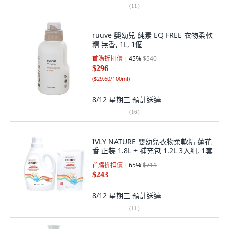
(
11
)
ruuve 嬰幼兒 純素 EQ FREE 衣物柔軟
精 無香, 1L, 1個
首購折扣價
45
%
$540
$296
(
$29.60/100ml
)
8/12 星期三
預計送達
(
16
)
IVLY NATURE 嬰幼兒衣物柔軟精 蓮花
香 正裝 1.8L + 補充包 1.2L 3入組, 1套
首購折扣價
65
%
$711
$243
8/12 星期三
預計送達
(
11
)