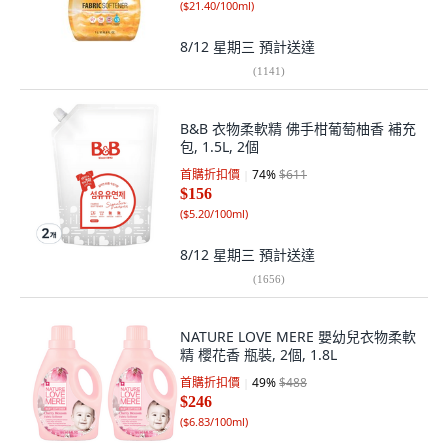
(
$21.40/100ml
)
8/12 星期三
預計送達
(
1141
)
B&B 衣物柔軟精 佛手柑葡萄柚香 補充
包, 1.5L, 2個
首購折扣價
74
%
$611
$156
(
$5.20/100ml
)
8/12 星期三
預計送達
(
1656
)
NATURE LOVE MERE 嬰幼兒衣物柔軟
精 櫻花香 瓶裝, 2個, 1.8L
首購折扣價
49
%
$488
$246
(
$6.83/100ml
)