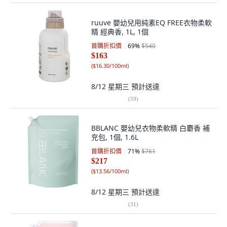
ruuve 嬰幼兒用純素EQ FREE衣物柔軟
精 經典香, 1L, 1個
首購折扣價
69
%
$540
$163
(
$16.30/100ml
)
8/12 星期三
預計送達
(
59
)
BBLANC 嬰幼兒衣物柔軟精 白麝香 補
充包, 1個, 1.6L
首購折扣價
71
%
$761
$217
(
$13.56/100ml
)
8/12 星期三
預計送達
(
31
)