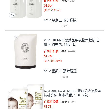
首購折扣價
70
%
$559
$165
(
$8.25/100ml
)
8/12 星期三
預計送達
(
5423
)
VERT BLANC 嬰幼兒用衣物柔軟精 白
麝香 補充包, 1個, 1L
首購折扣價
40
%
$210
$126
(
$12.60/100ml
)
8/12 星期三
預計送達
(
124
)
NATURE LOVE MERE 嬰幼兒衣物柔軟
精補充包 草本花香, 1.3L, 2包
首購折扣價
40
%
$285
$171