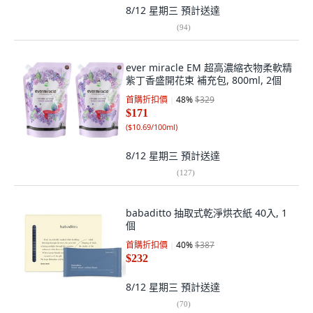
8/12 星期三
預計送達
(
94
)
ever miracle EM 超高濃縮衣物柔軟精
紫丁香盛開花束 補充包, 800ml, 2個
首購折扣價
48
%
$329
$171
(
$10.69/100ml
)
8/12 星期三
預計送達
(
127
)
babaditto 抽取式乾淨烘衣紙 40入, 1
個
首購折扣價
40
%
$387
$232
8/12 星期三
預計送達
(
70
)