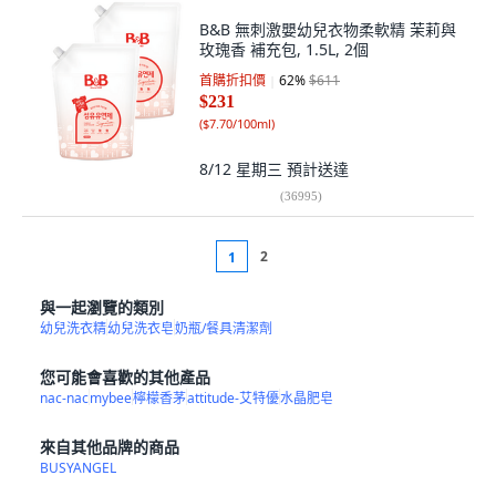
B&B 無刺激嬰幼兒衣物柔軟精 茉莉與
玫瑰香 補充包, 1.5L, 2個
首購折扣價
62
%
$611
$231
(
$7.70/100ml
)
8/12 星期三
預計送達
(
36995
)
2
1
與一起瀏覽的類別
幼兒洗衣精
幼兒洗衣皂
奶瓶/餐具清潔劑
您可能會喜歡的其他產品
nac-nac
mybee
檸檬香茅
attitude-艾特優
水晶肥皂
來自其他品牌的商品
BUSYANGEL