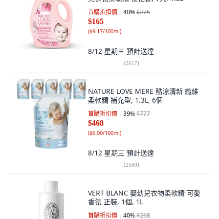
首購折扣價
40
%
$275
$165
(
$9.17/100ml
)
8/12 星期三
預計送達
(
2617
)
NATURE LOVE MERE 酷涼清新 纖維
柔軟精 補充型, 1.3L, 6個
首購折扣價
39
%
$777
$468
(
$6.00/100ml
)
8/12 星期三
預計送達
(
2580
)
VERT BLANC 嬰幼兒衣物柔軟精 可愛
香氛 正裝, 1個, 1L
首購折扣價
40
%
$268