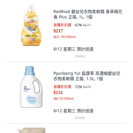
RedRoot 嬰幼兒衣物柔軟精 香草棉花
香 Plus 正裝, 1L, 1個
首購折扣價
67
%
$671
$217
(
$21.70/100ml
)
8/12 星期三
預計送達
(
3445
)
Pyunkang Yul 扁康率 高濃縮嬰幼兒
衣物柔軟精 正裝, 1.5L, 1個
首購折扣價
72
%
$470
$131
(
$8.73/100ml
)
8/12 星期三
預計送達
(
2150
)