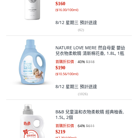
$160
(
$16.00/100ml
)
8/12 星期三
預計送達
(
62
)
NATURE LOVE MERE 然自母愛 嬰幼
兒衣物柔軟精 清新棉花香, 1.8L, 1瓶
首購折扣價
40
%
$318
$190
(
$10.56/100ml
)
8/12 星期三
預計送達
(
1026
)
B&B 兒童溫和衣物柔軟精 經典柚香,
1.5L, 2個
首購折扣價
64
%
$611
$219
(
$7.30/100ml
)