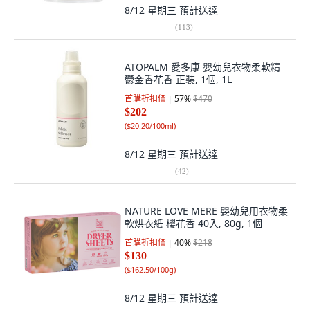
8/12 星期三
預計送達
(
113
)
ATOPALM 愛多康 嬰幼兒衣物柔軟精
鬱金香花香 正裝, 1個, 1L
首購折扣價
57
%
$470
$202
(
$20.20/100ml
)
8/12 星期三
預計送達
(
42
)
NATURE LOVE MERE 嬰幼兒用衣物柔
軟烘衣紙 櫻花香 40入, 80g, 1個
首購折扣價
40
%
$218
$130
(
$162.50/100g
)
8/12 星期三
預計送達