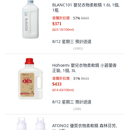
BLANC101 嬰兒衣物柔軟精 1.6L 1個,
1瓶
首購折扣價
57
%
$869
$371
(
$23.19/100ml
)
8/12 星期三
預計送達
(
1085
)
Hohoemi 嬰兒衣物柔軟精 小蒼蘭香
正裝, 1個, 3L
首購折扣價
31
%
$633
$433
(
$14.43/100ml
)
8/12 星期三
預計送達
(
268
)
ATONO2 優質衣物柔軟精 森林芬芳,