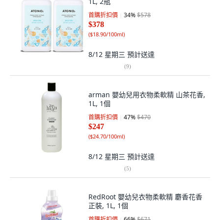
1L, 2瓶
首購折扣價
34
%
$578
$378
(
$18.90/100ml
)
8/12 星期三
預計送達
(
9
)
arman 嬰幼兒用衣物柔軟精 山茶花香,
1L, 1個
首購折扣價
47
%
$470
$247
(
$24.70/100ml
)
8/12 星期三
預計送達
(
5
)
RedRoot 嬰幼兒衣物柔軟精 麝香花香
正裝, 1L, 1個
首購折扣價
66
%
$671