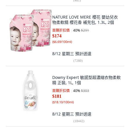
(
481
)
NATURE LOVE MERE 櫻花 嬰幼兒衣
物柔軟精 櫻花香 補充包, 1.3L, 2個
首購折扣價
40
%
$291
$174
(
$6.69/100ml
)
8/12 星期三
預計送達
(
7280
)
Downy Expert 敏感型超濃縮衣物柔軟
精 正裝, 1L, 1個
首購折扣價
40
%
$303
$181
(
$18.10/100ml
)
8/12 星期三
預計送達
(
18442
)