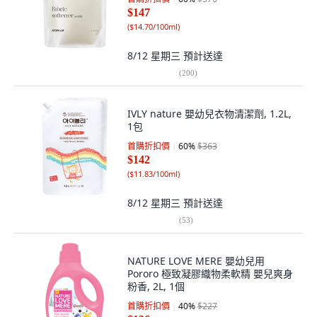
$147
(
$14.70/100ml
)
8/12 星期三
預計送達
(
200
)
IVLY nature 嬰幼兒衣物清潔劑, 1.2L,
1包
首購折扣價
60
%
$363
$142
(
$11.83/100ml
)
8/12 星期三
預計送達
(
53
)
NATURE LOVE MERE 嬰幼兒用
Pororo 極致凝膠織物柔軟精 嬰兒爽身
粉香, 2L, 1個
首購折扣價
40
%
$227