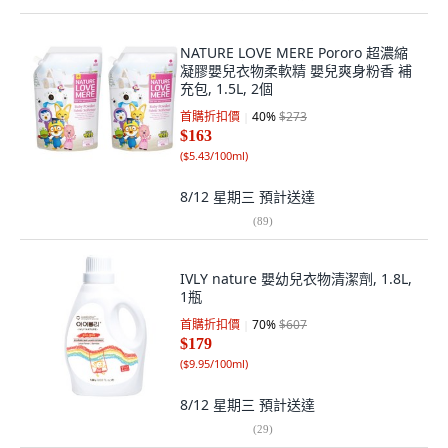
NATURE LOVE MERE Pororo 超濃縮
凝膠嬰兒衣物柔軟精 嬰兒爽身粉香 補
充包, 1.5L, 2個
首購折扣價
40
%
$273
$163
(
$5.43/100ml
)
8/12 星期三
預計送達
(
89
)
IVLY nature 嬰幼兒衣物清潔劑, 1.8L,
1瓶
首購折扣價
70
%
$607
$179
(
$9.95/100ml
)
8/12 星期三
預計送達
(
29
)