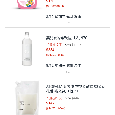
$136
(
$6.80/100ml
)
8/12 星期三
預計送達
(
52
)
嬰兒衣物柔軟精, 1入, 970ml
首購折扣價
68
%
$1,115
$354
(
$36.50/100ml
)
8/12 星期三
預計送達
(
39
)
ATOPALM 愛多康 衣物柔軟精 鬱金香
花香 補充包, 1個, 1L
首購折扣價
60
%
$376
$147
(
$14.70/100ml
)