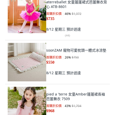
aterreballet 女童蓬蓬裙式芭蕾舞衣背
心 ATB-8601
首購折扣價
46
%
$1,372
$735
8/12 星期三
預計送達
(
44
)
soonZAM 寵物可愛枕頭一體式冰涼墊
首購折扣價
26
%
$750
$550
8/12 星期三
預計送達
pied a 'terre 女童Amber蓬蓬裙長袖
芭蕾舞衣 7509
首購折扣價
43
%
$1,704
$968