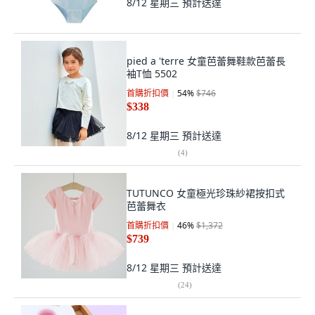
8/12 星期三
預計送達
pied a 'terre 女童芭蕾舞鞋款芭蕾長
袖T恤 5502
首購折扣價
54
%
$746
$338
8/12 星期三
預計送達
(
4
)
TUTUNCO 女童極光珍珠紗裙按扣式
芭蕾舞衣
首購折扣價
46
%
$1,372
$739
8/12 星期三
預計送達
(
24
)