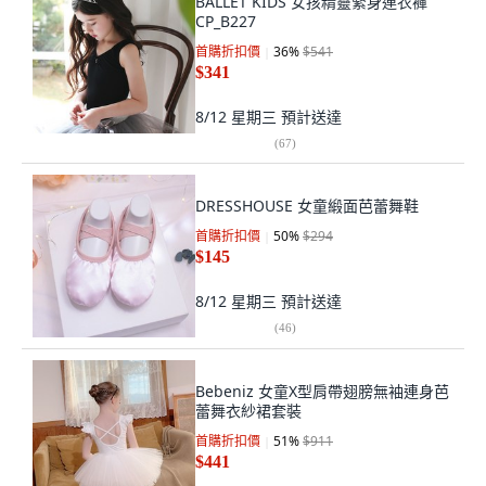
BALLET KIDS 女孩精靈緊身連衣褲
CP_B227
首購折扣價
36
%
$541
$341
8/12 星期三
預計送達
(
67
)
DRESSHOUSE 女童緞面芭蕾舞鞋
首購折扣價
50
%
$294
$145
8/12 星期三
預計送達
(
46
)
Bebeniz 女童X型肩帶翅膀無袖連身芭
蕾舞衣紗裙套裝
首購折扣價
51
%
$911
$441