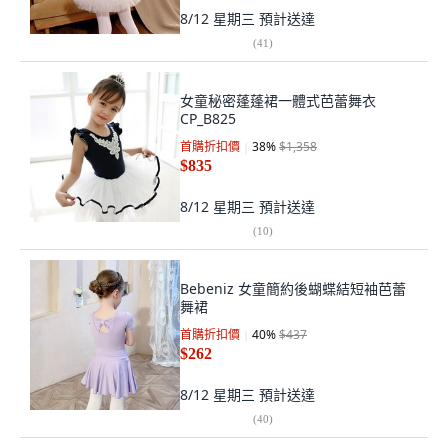
8/12 星期三
預計送達
(
41
)
女童秘密蓬蓬裙一體式芭蕾舞衣
CP_B825
首購折扣價
38
%
$1,358
$835
8/12 星期三
預計送達
(
10
)
Bebeniz 女童簡約後蝴蝶結短袖芭蕾
舞裙
首購折扣價
40
%
$437
$262
8/12 星期三
預計送達
(
40
)