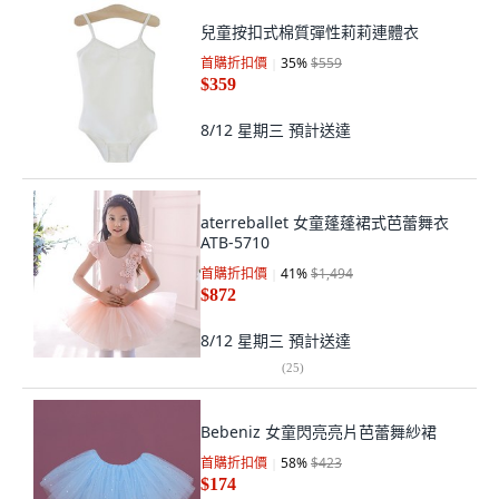
兒童按扣式棉質彈性莉莉連體衣
首購折扣價
35
%
$559
$359
8/12 星期三
預計送達
aterreballet 女童蓬蓬裙式芭蕾舞衣
ATB-5710
首購折扣價
41
%
$1,494
$872
8/12 星期三
預計送達
(
25
)
Bebeniz 女童閃亮亮片芭蕾舞紗裙
首購折扣價
58
%
$423
$174