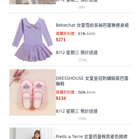
(
30
)
Bebechat 女童雪紡長袖芭蕾舞連身裙
首購折扣價
61
%
$699
$271
8/12 星期三
預計送達
(
724
)
DRESSHOUSE 女童皇冠刺繡緞面芭蕾
舞鞋
首購折扣價
56
%
$310
$134
8/12 星期三
預計送達
(
359
)
Pieds a Terre 女童芭蕾棉質素色開襟