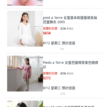
pied a 'terre 女童基本款蓬蓬裙長袖
芭蕾舞衣 2005
首購折扣價
32
%
$982
$658
8/12 星期三
預計送達
(
4
)
Pieds a Terre 女童芭蕾棉質素色開襟
衫
首購折扣價
45
%
$503
$272
8/12 星期三
預計送達
(
13
)