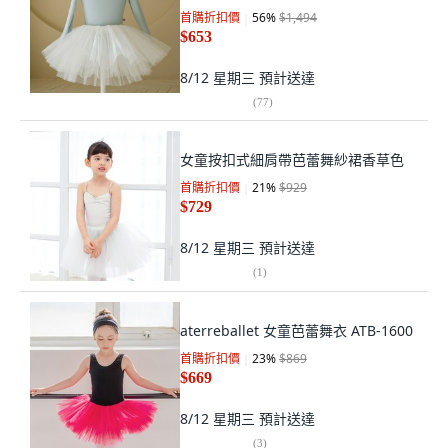
首購折扣價
56
%
$1,494
$653
8/12 星期三
預計送達
(
77
)
女童按扣式細肩帶芭蕾舞紗裙香草色
首購折扣價
21
%
$929
$729
8/12 星期三
預計送達
(
1
)
aterreballet 女童芭蕾舞衣 ATB-1600
首購折扣價
23
%
$869
$669
8/12 星期三
預計送達
(
3
)