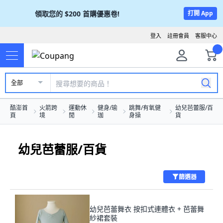
領取您的
$200
首購優惠卷!
打開 App
登入
註冊會員
客服中心
全部
酷澎首
火箭跨
運動休
健身/瑜
跳舞/有氧健
幼兒芭蕾服/百
頁
境
閒
珈
身操
貨
幼兒芭蕾服/百貨
篩選器
幼兒芭蕾舞衣 按扣式連體衣 + 芭蕾舞
紗裙套裝