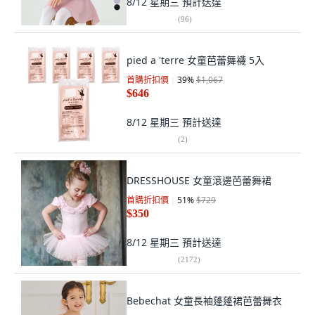
8/12 星期三
預計送達
(
96
)
pied a 'terre 女童芭蕾舞襪 5入
首購折扣價
39
%
$1,067
$646
8/12 星期三
預計送達
(
2
)
DRESSHOUSE 女童滾邊芭蕾舞裙
首購折扣價
51
%
$729
$350
8/12 星期三
預計送達
(
2172
)
Bebechat 女童長袖蓬蓬裙芭蕾舞衣