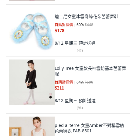
迪士尼女童冰雪奇緣花朵芭蕾舞鞋
首購折扣價
60
%
$448
$178
8/12 星期三
預計送達
(
47
)
Lolly Tree 女童款長袖雪紡基本芭蕾舞
服
首購折扣價
64
%
$590
$211
8/12 星期三
預計送達
(
96
)
pied a 'terre 女童Amber不對稱雪紡
芭蕾舞衣 PAB-8501