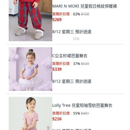
MARI N MORI 兒童假日格紋保暖褲
首購折扣價
63
%
$728
$269
8/12 星期三
預計送達
(
15
)
C公主紗裙芭蕾舞衣
首購折扣價
37
%
$539
$339
8/12 星期三
預計送達
Lolly Tree 兒童短袖雪紡芭蕾舞衣
首購折扣價
55
%
$481
$216