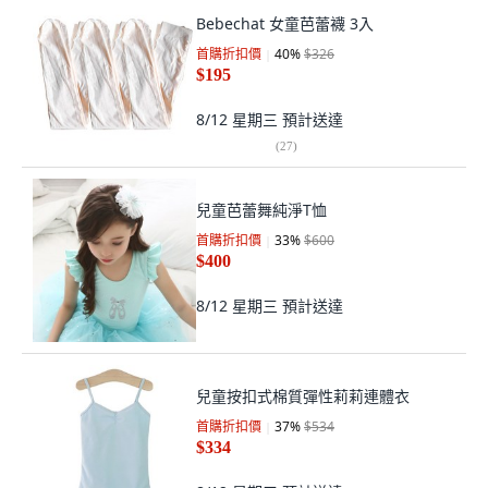
Bebechat 女童芭蕾襪 3入
首購折扣價
40
%
$326
$195
8/12 星期三
預計送達
(
27
)
兒童芭蕾舞純淨T恤
首購折扣價
33
%
$600
$400
8/12 星期三
預計送達
兒童按扣式棉質彈性莉莉連體衣
首購折扣價
37
%
$534
$334