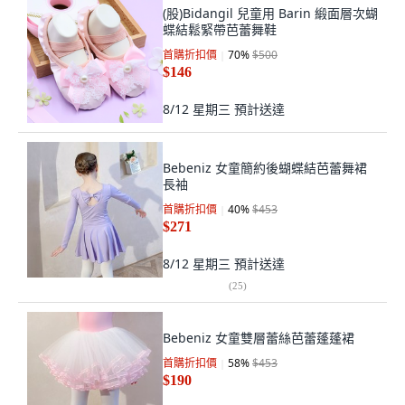
(股)Bidangil 兒童用 Barin 緞面層次蝴
蝶結鬆緊帶芭蕾舞鞋
首購折扣價
70
%
$500
$146
8/12 星期三
預計送達
Bebeniz 女童簡約後蝴蝶結芭蕾舞裙
長袖
首購折扣價
40
%
$453
$271
8/12 星期三
預計送達
(
25
)
Bebeniz 女童雙層蕾絲芭蕾蓬蓬裙
首購折扣價
58
%
$453
$190