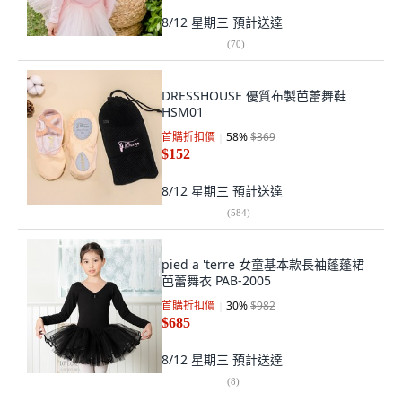
8/12 星期三
預計送達
(
70
)
DRESSHOUSE 優質布製芭蕾舞鞋
HSM01
首購折扣價
58
%
$369
$152
8/12 星期三
預計送達
(
584
)
pied a 'terre 女童基本款長袖蓬蓬裙
芭蕾舞衣 PAB-2005
首購折扣價
30
%
$982
$685
8/12 星期三
預計送達
(
8
)