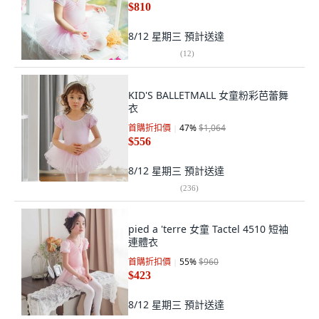
$810
8/12 星期三
預計送達
(
12
)
KID'S BALLETMALL 女童粉彩芭蕾舞
衣
首購折扣價
47
%
$1,064
$556
8/12 星期三
預計送達
(
236
)
pied a 'terre 女童 Tactel 4510 短袖
連體衣
首購折扣價
55
%
$960
$423
8/12 星期三
預計送達