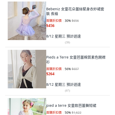
Bebeniz 女童花朵蕾絲緊身衣紗裙套
裝 長袖
首購折扣價
30
%
$656
$456
8/12 星期三
預計送達
(
39
)
Pieds a Terre 女童芭蕾棉質素色開襟
衫
首購折扣價
56
%
$607
$264
8/12 星期三
預計送達
(
97
)
pied a terre 女童款芭蕾舞短裙
首購折扣價
50
%
$1,622