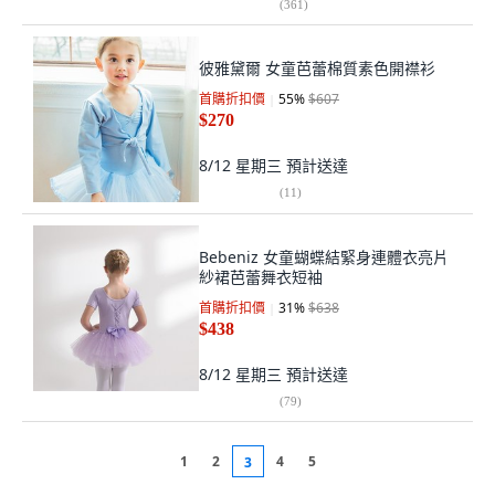
(
361
)
彼雅黛爾 女童芭蕾棉質素色開襟衫
首購折扣價
55
%
$607
$270
8/12 星期三
預計送達
(
11
)
Bebeniz 女童蝴蝶結緊身連體衣亮片
紗裙芭蕾舞衣短袖
首購折扣價
31
%
$638
$438
8/12 星期三
預計送達
(
79
)
1
2
4
5
3