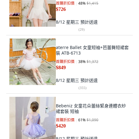
首購折扣價
48
%
$1,415
$726
8/12 星期三
預計送達
(
29
)
aterre Ballet 女童短袖+芭蕾舞短裙套
裝 ATB-6713
首購折扣價
38
%
$1,372
$849
8/12 星期三
預計送達
(
355
)
Bebeniz 女童花朵蕾絲緊身連體衣紗
裙套裝 短袖
首購折扣價
61
%
$1,090
$420
8/12 星期三
預計送達