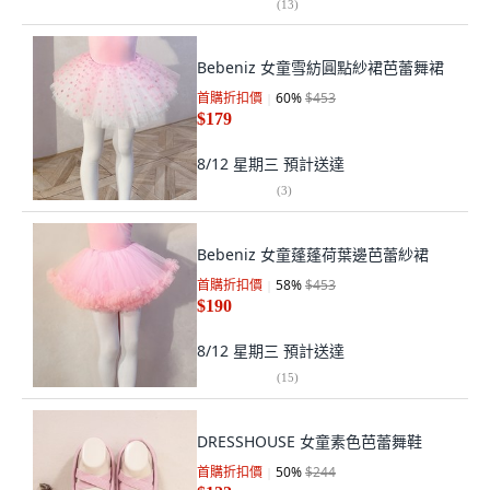
(
13
)
Bebeniz 女童雪紡圓點紗裙芭蕾舞裙
首購折扣價
60
%
$453
$179
8/12 星期三
預計送達
(
3
)
Bebeniz 女童蓬蓬荷葉邊芭蕾紗裙
首購折扣價
58
%
$453
$190
8/12 星期三
預計送達
(
15
)
DRESSHOUSE 女童素色芭蕾舞鞋
首購折扣價
50
%
$244