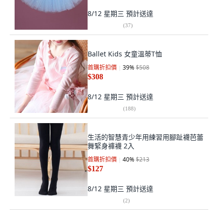
8/12 星期三
預計送達
(
37
)
Ballet Kids 女童溫蒂T恤
首購折扣價
39
%
$508
$308
8/12 星期三
預計送達
(
188
)
生活的智慧青少年用練習用腳趾襪芭蕾
舞緊身褲襪 2入
首購折扣價
40
%
$213
$127
8/12 星期三
預計送達
(
2
)