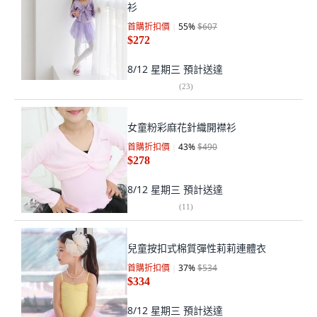
衫
首購折扣價
55
%
$607
$272
8/12 星期三
預計送達
(
23
)
女童粉彩麻花針織開襟衫
首購折扣價
43
%
$490
$278
8/12 星期三
預計送達
(
11
)
兒童按扣式棉質彈性莉莉連體衣
首購折扣價
37
%
$534
$334
8/12 星期三
預計送達