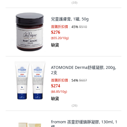
(
10
)
兒童護膚膏, 1罐, 50g
首購折扣價
45
%
$510
$276
(
$55.20/10g
)
缺貨
ATOMONDE Derma舒緩凝膠, 200g,
2支
首購折扣價
54
%
$607
$274
(
$6.85/10g
)
缺貨
(
26
)
fromom 孩童舒緩鎮靜凝膠, 130ml, 1
條