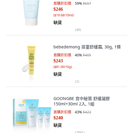
首購折扣價
59
%
$607
$246
(
$19.68/10ml
)
缺貨
(
48
)
bebedemong 孩童舒緩霜, 30g, 1條
首購折扣價
40
%
$405
$243
(
$81.00/10g
)
缺貨
(
2
)
GOONGBE 宫中秘策 舒緩凝膠
150ml+30ml 2入, 1組
首購折扣價
43
%
$423
$240
缺貨
(
2841
)