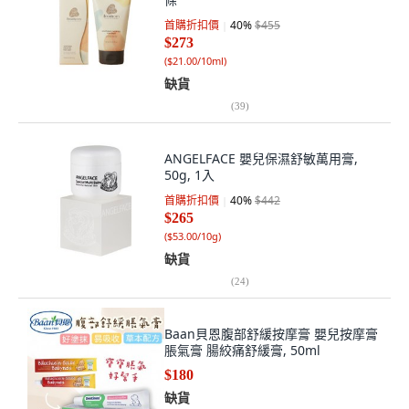
首購折扣價
40
%
$455
$273
(
$21.00/10ml
)
缺貨
(
39
)
ANGELFACE 嬰兒保濕舒敏萬用膏,
50g, 1入
首購折扣價
40
%
$442
$265
(
$53.00/10g
)
缺貨
(
24
)
Baan貝恩腹部舒緩按摩膏 嬰兒按摩膏
脹氣膏 腸絞痛舒緩膏, 50ml
$180
缺貨