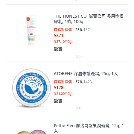
THE HONEST CO. 誠實公司 多用途潤
膚乳, 1條, 100g
首購折扣價
35
%
$571
$371
(
$37.10/10g
)
缺貨
(
23
)
ATOBENE 深層修護晚霜, 25g, 1入
首購折扣價
57
%
$423
$178
(
$71.20/10g
)
缺貨
(
44
)
Pettie Flen 摩洛哥堅果潤脣膏, 15g, 1
入