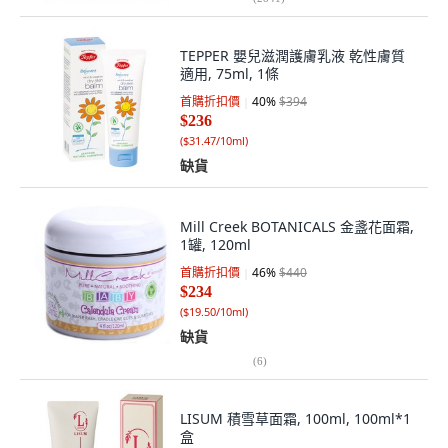
TEPPER 嬰兒滋潤護膚乳液 乾性膚質
適用, 75ml, 1條
首購折扣價
40
%
$394
$236
(
$31.47/10ml
)
缺貨
Mill Creek BOTANICALS 金盞花面霜,
1罐, 120ml
首購折扣價
46
%
$440
$234
(
$19.50/10ml
)
缺貨
(
6
)
LISUM 積雪草面霜, 100ml, 100ml*1
盒