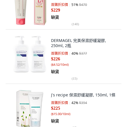
首購折扣價
51
%
$470
$229
缺貨
(
140
)
DERMAGEL 完美保濕舒緩凝膠,
250ml, 2瓶
首購折扣價
40
%
$377
$226
(
$4.52/10ml
)
缺貨
(
15
)
J's recipe 保濕舒緩凝膠, 150ml, 1條
首購折扣價
42
%
$394
$225
(
$15.00/10ml
)
缺貨