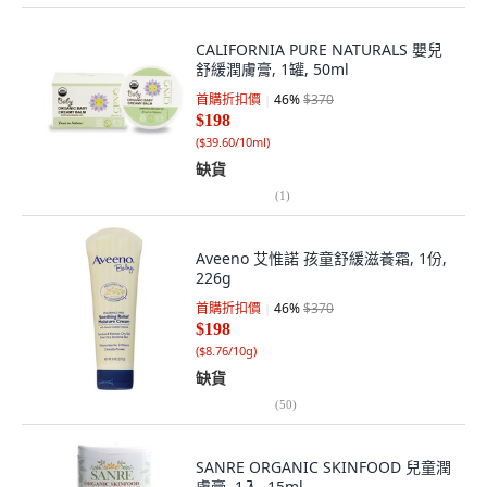
CALIFORNIA PURE NATURALS 嬰兒
舒緩潤膚膏, 1罐, 50ml
首購折扣價
46
%
$370
$198
(
$39.60/10ml
)
缺貨
(
1
)
Aveeno 艾惟諾 孩童舒緩滋養霜, 1份,
226g
首購折扣價
46
%
$370
$198
(
$8.76/10g
)
缺貨
(
50
)
SANRE ORGANIC SKINFOOD 兒童潤
膚膏, 1入, 15ml