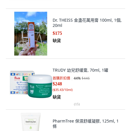
Dr. THEISS 金盞花萬用膏 100ml, 1個,
20ml
$175
缺貨
TRUDY 幼兒舒緩膏, 70ml, 1罐
首購折扣價
44
%
$446
$248
(
$35.43/10ml
)
缺貨
(
15
)
PharmTree 保濕舒緩凝膠, 125ml, 1
條