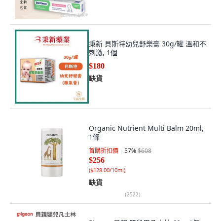
秉新 貝斯特幼兒舒樂膏 30g/罐 溫和不
刺激, 1個
$180
缺貨
Organic Nutrient Multi Balm 20ml,
1條
首購折扣價
57
%
$608
$256
(
$128.00/10ml
)
缺貨
(
2522
)