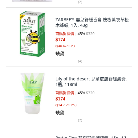
(
2
)
ZARBEE'S 嬰兒舒緩香膏 桉樹薰衣草松
木蜂蠟, 1入, 43g
首購折扣價
45
%
$320
$174
(
$40.47/10g
)
缺貨
(
4
)
Lily of the desert 兒童皮膚舒緩蘆薈,
1瓶, 118ml
首購折扣價
45
%
$320
$174
(
$14.75/10ml
)
缺貨
(
2
)
Pettie Flen 茶樹舒緩潤膚膏, 15g, 1入