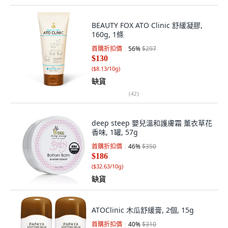
BEAUTY FOX ATO Clinic 舒緩凝膠,
160g, 1條
首購折扣價
56
%
$297
$130
(
$8.13/10g
)
缺貨
(
42
)
deep steep 嬰兒溫和護膚霜 薰衣草花
香味, 1罐, 57g
首購折扣價
46
%
$350
$186
(
$32.63/10g
)
缺貨
ATOClinic 木瓜舒緩膏, 2個, 15g
首購折扣價
40
%
$310