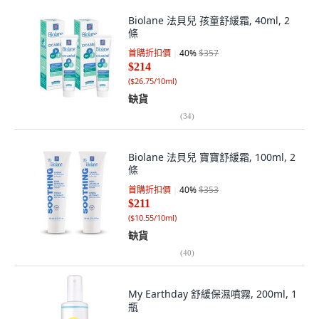
Biolane 法貝兒 孩童舒緩霜, 40ml, 2
條
首購折扣價
40
%
$357
$214
(
$26.75/10ml
)
缺貨
(
34
)
Biolane 法貝兒 寶寶舒緩霜, 100ml, 2
條
首購折扣價
40
%
$353
$211
(
$10.55/10ml
)
缺貨
(
40
)
My Earthday 舒緩保濕噴霧, 200ml, 1
瓶