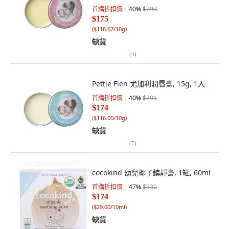
首購折扣價
40
%
$293
$175
(
$116.67/10g
)
缺貨
(
4
)
Pettie Flen 尤加利潤唇膏, 15g, 1入
首購折扣價
40
%
$291
$174
(
$116.00/10g
)
缺貨
(
7
)
cocokind 幼兒椰子鎮靜膏, 1罐, 60ml
首購折扣價
47
%
$330
$174
(
$29.00/10ml
)
缺貨