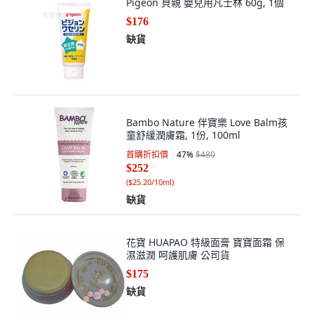
Pigeon 貝親 嬰兒用凡士林 60g, 1個
$176
缺貨
Bambo Nature 伴寶樂 Love Balm孩
童舒緩潤膚霜, 1份, 100ml
首購折扣價
47
%
$480
$252
(
$25.20/10ml
)
缺貨
花寶 HUAPAO 特級面膏 寶寶面霜 保
濕滋潤 呵護肌膚 公司貨
$175
缺貨