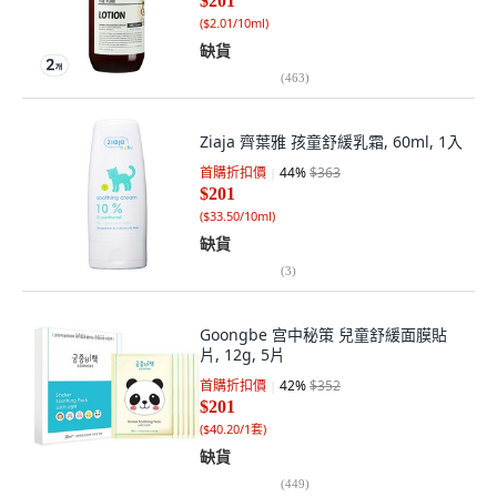
$201
(
$2.01/10ml
)
缺貨
(
463
)
Ziaja 齊葉雅 孩童舒緩乳霜, 60ml, 1入
首購折扣價
44
%
$363
$201
(
$33.50/10ml
)
缺貨
(
3
)
Goongbe 宫中秘策 兒童舒緩面膜貼
片, 12g, 5片
首購折扣價
42
%
$352
$201
(
$40.20/1套
)
缺貨
(
449
)