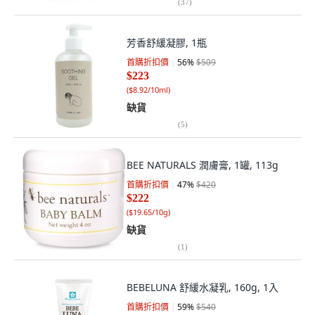
(
37
)
芳香舒緩凝膠, 1瓶
首購折扣價
56
%
$509
$223
(
$8.92/10ml
)
缺貨
(
5
)
BEE NATURALS 潤膚膏, 1罐, 113g
首購折扣價
47
%
$420
$222
(
$19.65/10g
)
缺貨
(
1
)
BEBELUNA 舒緩水凝乳, 160g, 1入
首購折扣價
59
%
$540