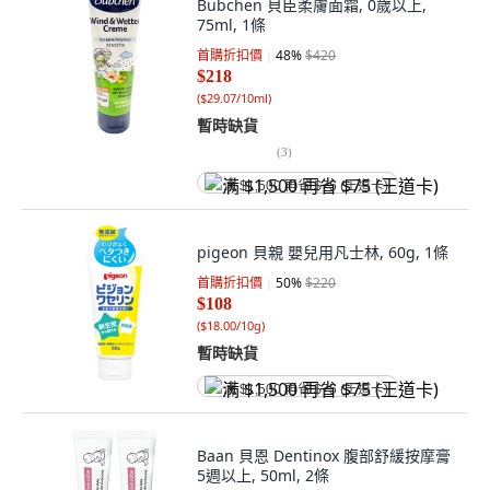
Bubchen 貝臣柔膚面霜, 0歲以上,
75ml, 1條
首購折扣價
48
%
$420
$218
(
$29.07/10ml
)
暫時缺貨
(
3
)
满 $1,500 再省 $75 (王道卡)
pigeon 貝親 嬰兒用凡士林, 60g, 1條
首購折扣價
50
%
$220
$108
(
$18.00/10g
)
暫時缺貨
满 $1,500 再省 $75 (王道卡)
Baan 貝恩 Dentinox 腹部舒緩按摩膏
5週以上, 50ml, 2條