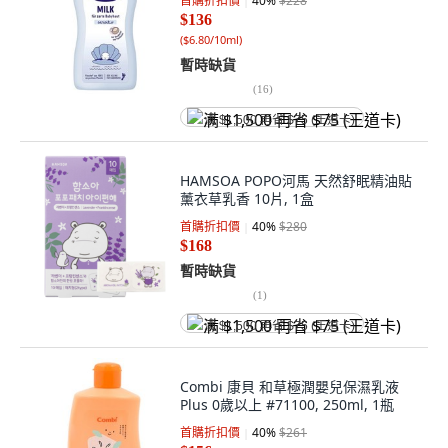
首購折扣價
40
%
$228
$136
(
$6.80/10ml
)
暫時缺貨
(
16
)
满 $1,500 再省 $75 (王道卡)
HAMSOA POPO河馬 天然舒眠精油貼
薰衣草乳香 10片, 1盒
首購折扣價
40
%
$280
$168
暫時缺貨
(
1
)
满 $1,500 再省 $75 (王道卡)
Combi 康貝 和草極潤嬰兒保濕乳液
Plus 0歲以上 #71100, 250ml, 1瓶
首購折扣價
40
%
$261