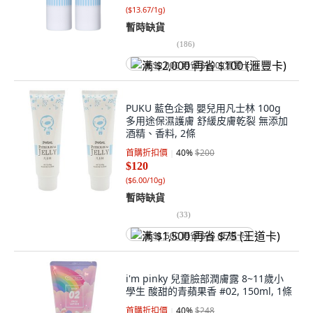
(
$13.67/1g
)
暫時缺貨
(
186
)
满 $2,000 再省 $100 (滙豐卡)
PUKU 藍色企鵝 嬰兒用凡士林 100g
多用途保濕護膚 舒緩皮膚乾裂 無添加
酒精、香料, 2條
首購折扣價
40
%
$200
$120
(
$6.00/10g
)
暫時缺貨
(
33
)
满 $1,500 再省 $75 (王道卡)
i'm pinky 兒童臉部潤膚露 8~11歲小
學生 酸甜的青蘋果香 #02, 150ml, 1條
首購折扣價
40
%
$248