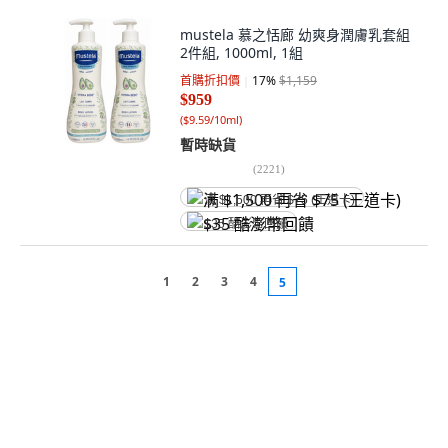
mustela 慕之恬廊 幼爽身潤膚乳套組
2件組, 1000ml, 1組
首購折扣價
17
%
$1,159
$959
(
$9.59/10ml
)
暫時缺貨
(
2221
)
满 $1,500 再省 $75 (王道卡)
$35 酷澎幣回饋
1
2
3
4
5