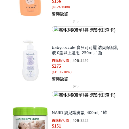
$156
(
$6.24/10ml
)
暫時缺貨
(
16
)
满 $1,500 再省 $75 (王道卡)
babycoccole 寶貝可可麗 清爽保濕乳
液 0歲以上適用, 250ml, 1瓶
首購折扣價
40
%
$459
$275
(
$11.00/10ml
)
暫時缺貨
(
48
)
满 $1,500 再省 $75 (王道卡)
NARD 嬰兒護膚霜, 400ml, 1罐
首購折扣價
40
%
$252
$151