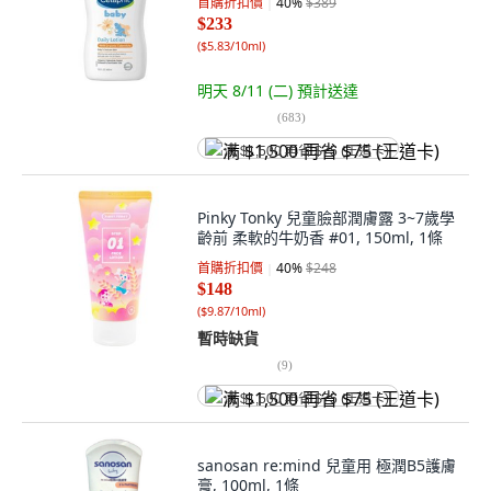
首購折扣價
40
%
$389
$233
(
$5.83/10ml
)
明天 8/11 (二)
預計送達
(
683
)
满 $1,500 再省 $75 (王道卡)
Pinky Tonky 兒童臉部潤膚露 3~7歲學
齡前 柔軟的牛奶香 #01, 150ml, 1條
首購折扣價
40
%
$248
$148
(
$9.87/10ml
)
暫時缺貨
(
9
)
满 $1,500 再省 $75 (王道卡)
sanosan re:mind 兒童用 極潤B5護膚
膏, 100ml, 1條