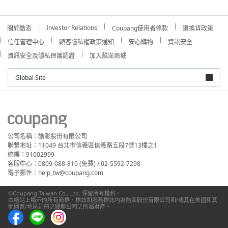
Investor Relations
關於酷澎
Coupang使用者條款
退換貨政策
信任管理中心
顧客隱私權政策通知
安心購物
資訊安全
資訊安全及隱私保護認證
加入酷澎商城
Global Site
公司名稱：酷澎股份有限公司
聯繫地址：11049 台北市信義區信義路五段7號13樓之1
統編：91002999
客服中心：0809-088-810 (免費) / 02-5592-7298
電子郵件：help_tw@coupang.com
©Coupang Taiwan Co., Ltd. 保留所有權利。
本網站上顯示的所有商標、標誌和服務標誌均為酷澎股份有限公司和/或其在美國和其
他國家/地區註冊之關聯公司之所屬財產。