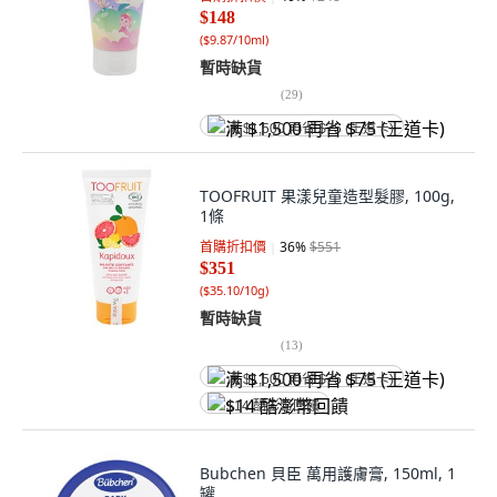
$148
(
$9.87/10ml
)
暫時缺貨
(
29
)
满 $1,500 再省 $75 (王道卡)
TOOFRUIT 果漾兒童造型髮膠, 100g,
1條
首購折扣價
36
%
$551
$351
(
$35.10/10g
)
暫時缺貨
(
13
)
满 $1,500 再省 $75 (王道卡)
$14 酷澎幣回饋
Bubchen 貝臣 萬用護膚膏, 150ml, 1
罐