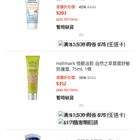
首購折扣價
40
%
$339
$203
(
$20.30/10ml
)
暫時缺貨
(
8
)
满 $1,500 再省 $75 (王道卡)
Hallmark 怪獸派對 自然之萃寶寶舒敏
防護膏, 75ml, 1條
首購折扣價
36
%
$552
$352
(
$46.93/10ml
)
暫時缺貨
(
8
)
满 $1,500 再省 $75 (王道卡)
$17 酷澎幣回饋