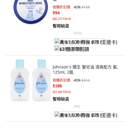
首購折扣價
40
%
$158
$94
(
$6.27/10ml
)
暫時缺貨
(
213
)
满 $1,500 再省 $75 (王道卡)
$3 酷澎幣回饋
Johnson's 嬌生 嬰兒油 清爽配方 藍,
125ml, 2瓶
首購折扣價
40
%
$310
$186
(
$7.44/10ml
)
暫時缺貨
(
42
)
满 $1,500 再省 $75 (王道卡)