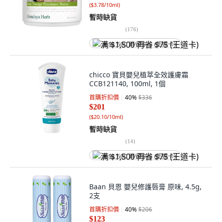
(
$3.78/10ml
)
暫時缺貨
(
176
)
满 $1,500 再省 $75 (王道卡)
chicco 寶貝嬰兒植萃全效護膚霜
CCB121140, 100ml, 1個
首購折扣價
40
%
$336
$201
(
$20.10/10ml
)
暫時缺貨
(
14
)
满 $1,500 再省 $75 (王道卡)
Baan 貝恩 嬰兒修護唇膏 原味, 4.5g,
2支
首購折扣價
40
%
$206
$123