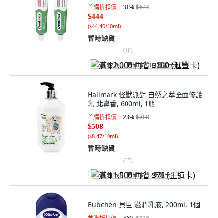
首購折扣價
31
%
$644
$444
(
$44.40/10ml
)
暫時缺貨
(
16
)
满 $2,000 再省 $100 (滙豐卡)
Hallmark 怪獸派對 自然之萃全面修護
乳 北鼻香, 600ml, 1瓶
首購折扣價
28
%
$708
$508
(
$8.47/10ml
)
暫時缺貨
(
23
)
满 $1,500 再省 $75 (王道卡)
Bubchen 貝臣 滋潤乳液, 200ml, 1個