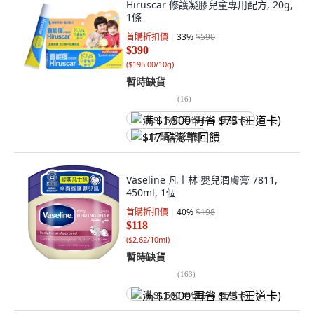
Hiruscar 修護凝膠兒童專用配方, 20g,
1條
首購折扣價
33
%
$590
$390
(
$195.00/10g
)
暫時缺貨
(
16
)
满 $1,500 再省 $75 (王道卡)
$17 酷澎幣回饋
Vaseline 凡士林 嬰兒潤膚膏 7811,
450ml, 1個
首購折扣價
40
%
$198
$118
(
$2.62/10ml
)
暫時缺貨
(
163
)
满 $1,500 再省 $75 (王道卡)