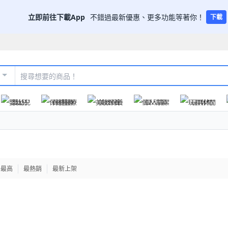
立即前往下載App
不錯過最新優惠、更多功能等著你！
下載
嬰幼兒
保健醫療
美妝保養
個人清潔
玩具休閒
格最高
最熱銷
最新上架