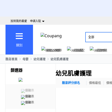
加到我的最愛
申請入駐
全部
類別
爸氣父親節
火箭速配
火箭跨境
酷澎首頁
母嬰
幼兒護理
幼兒肌膚護理
篩選器
幼兒肌膚護理
酷澎評分排名
價格最低
價
僅顯示
僅顯示
僅顯示