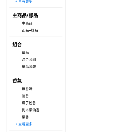
+ 查看更多
氣墊粉餅型
滾珠型
主商品/樣品
主商品
正品+樣品
組合
單品
混合套組
單品套裝
香氣
無香味
麝香
痱子粉香
乳木果油香
果香
+ 查看更多
花香
藥草木香
其他