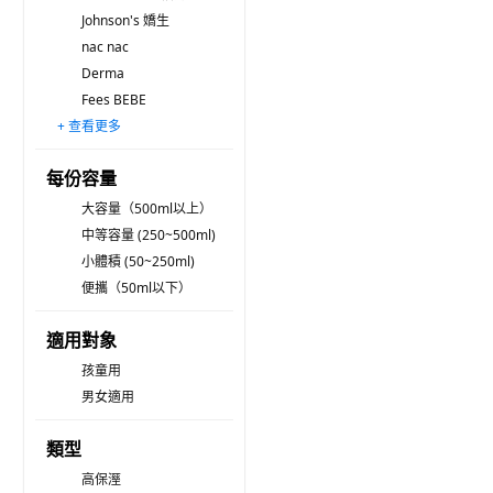
Johnson's 嬌生
nac nac
Derma
Fees BEBE
+ 查看更多
Vaseline 凡士林
Cetaphil 舒特膚
GREEN FINGER 綠手指
sanosan
LA ROCHE POSAY 理膚寶水
LOME 大地之愛
Aveeno baby
babycoccole 寶貝可可麗
ILLIYOON 一理潤
ATOPALM 愛多康
chicco
sebamed 施巴
Pyunkang Yul 扁康率
ALOBABY
ATTITUDE 艾特優
每份容量
大容量（500ml以上）
中等容量 (250~500ml)
小體積 (50~250ml)
便攜（50ml以下）
適用對象
孩童用
男女適用
類型
高保溼