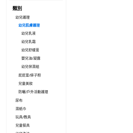
類別
幼兒護理
幼兒肌膚護理
幼兒乳液
幼兒乳霜
幼兒舒緩膏
嬰兒油/凝露
幼兒保濕組
屁屁膏/痱子粉
兒童美妝
防曬/戶外活動護理
尿布
濕紙巾
玩具/教具
兒童餐具