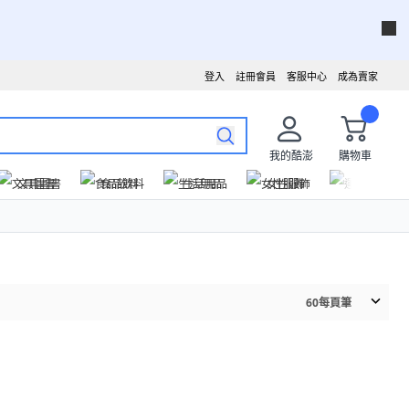
登入
註冊會員
客服中心
成為賣家
我的酷澎
購物車
文具圖書
食品飲料
生活用品
女性服飾
運動戶外
60
每頁筆