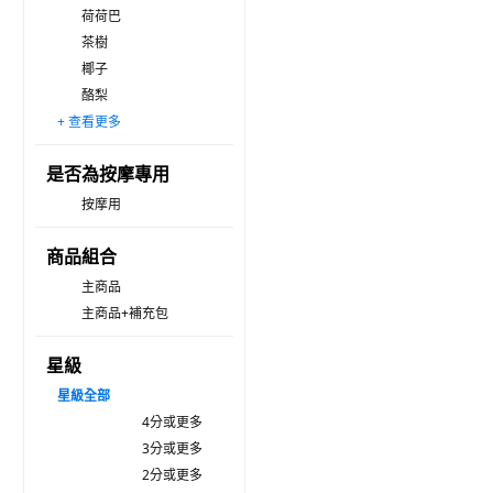
荷荷巴
茶樹
椰子
酪梨
+ 查看更多
摩洛哥堅果
花
其他
是否為按摩專用
按摩用
商品組合
主商品
主商品+補充包
星級
星級
全部
4分或更多
3分或更多
2分或更多