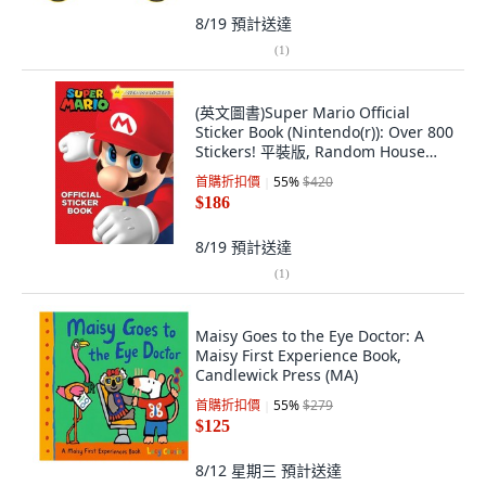
8/19
預計送達
(
1
)
(英文圖書)Super Mario Official
Sticker Book (Nintendo(r)): Over 800
Stickers! 平裝版, Random House
Books for Youn..., 英文
首購折扣價
55
%
$420
$186
8/19
預計送達
(
1
)
Maisy Goes to the Eye Doctor: A
Maisy First Experience Book,
Candlewick Press (MA)
首購折扣價
55
%
$279
$125
8/12 星期三
預計送達