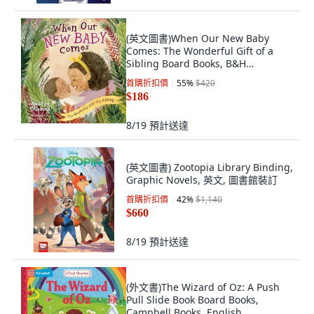
(英文圖書)When Our New Baby
Comes: The Wonderful Gift of a
Sibling Board Books, B&H
Publishing Group, 英文, 硬頁書
首購折扣價
55
%
$420
$186
8/19
預計送達
(英文圖書) Zootopia Library Binding,
Graphic Novels, 英文, 圖書館裝訂
首購折扣價
42
%
$1,140
$660
8/19
預計送達
(外文書)The Wizard of Oz: A Push
Pull Slide Book Board Books,
Campbell Books, English