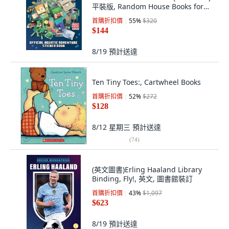
平裝版, Random House Books for
Youn..., 英文
首購折扣價
55
%
$320
$144
8/19
預計送達
Ten Tiny Toes:, Cartwheel Books
首購折扣價
52
%
$272
$128
8/12 星期三
預計送達
(
74
)
(英文圖書)Erling Haaland Library
Binding, Fly!, 英文, 圖書館裝訂
首購折扣價
43
%
$1,097
$623
8/19
預計送達