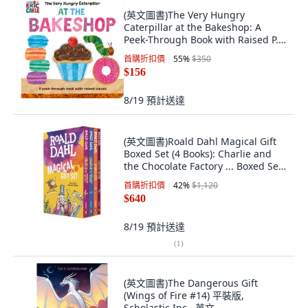
(英文圖書)The Very Hungry
Caterpillar at the Bakeshop: A
Peek-Through Book with Raised P...
Board Books, World of Eric Carle, 英
首購折扣價
55
%
$350
文, 硬頁書
$156
8/19
預計送達
(英文圖書)Roald Dahl Magical Gift
Boxed Set (4 Books): Charlie and
the Chocolate Factory ... Boxed Set,
Viking Books for Young Readers,
首購折扣價
42
%
$1,120
English
$640
8/19
預計送達
(
1
)
(英文圖書)The Dangerous Gift
(Wings of Fire #14) 平裝版,
Scholastic Inc., 英文