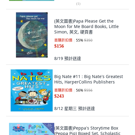
(
1
)
(英文圖書)Papa Please Get the
Moon for Me Board Books, Little
Simon, 英文, 硬頁書
首購折扣價
55
%
$350
$156
8/19
預計送達
Big Nate #11 : Big Nate's Greatest
Hits, HarperCollins Publishers
首購折扣價
56
%
$556
$243
8/12 星期三
預計送達
(英文圖書)Peppa's Storytime Box
(Peppa Pig) Boxed Set, Scholastic