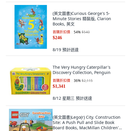
(英文圖書)Curious George's 5-
Minute Stories 精裝版, Clarion
Books, 英文
首購折扣價
54
%
$540
$246
8/19
預計送達
The Very Hungry Caterpillar's
Discovery Collection, Penguin
首購折扣價
36
%
$2,115
$1,341
8/12 星期三
預計送達
(英文圖書)Lego(r) City. Construction
Site: A Push Pull and Slide Book
Board Books, MacMillan Children's