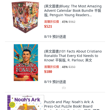
(英文圖書)Bluey: The Most Amazing
Advent Calendar Book Bundle 平裝
版, Penguin Young Readers
Licenses, 英文
首購折扣價
45
%
$962
$521
8/19
預計送達
(英文圖書)101 Facts About Cristiano
Ronaldo That Every Kid Needs to
Know! 平裝版, R. Parlour, 英文
首購折扣價
48
%
$350
$180
8/19
預計送達
(
1
)
Puzzle and Play: Noah's Ark: A
Press-Out Puzzle Book! Board