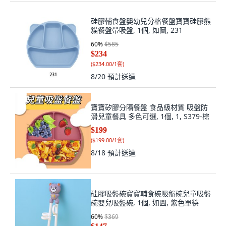
硅膠輔食盤嬰幼兒分格餐盤寶寶硅膠熊
貓餐盤帶吸盤, 1個, 如圖, 231
60
%
$585
$234
(
$234.00/1套
)
8/20
預計送達
寶寶矽膠分隔餐盤 食品級材質 吸盤防
滑兒童餐具 多色可選, 1個, 1, S379-棕
$199
(
$199.00/1套
)
8/18
預計送達
硅膠吸盤碗寶寶輔食碗吸盤碗兒童吸盤
碗嬰兒吸盤碗, 1個, 如圖, 紫色單筷
60
%
$369