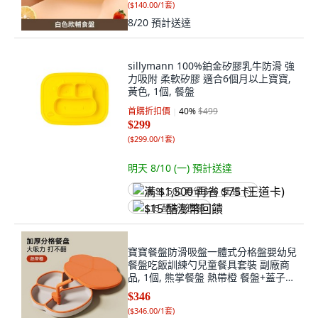
(
$140.00/1套
)
8/20
預計送達
sillymann 100%鉑金矽膠乳牛防滑 強
力吸附 柔軟矽膠 適合6個月以上寶寶,
黃色, 1個, 餐盤
首購折扣價
40
%
$499
$299
(
$299.00/1套
)
明天 8/10 (一)
預計送達
满 $1,500 再省 $75 (王道卡)
$15 酷澎幣回饋
寶寶餐盤防滑吸盤一體式分格盤嬰幼兒
餐盤吃飯訓練勺兒童餐具套裝 副廠商
品, 1個, 熊掌餐盤 熱帶橙 餐盤+蓋子
+吸管, 熱帶橙, 熊掌餐盤, 蓋子, 吸管
$346
(
$346.00/1套
)