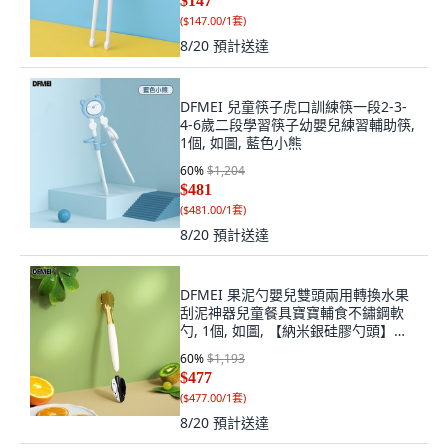
$147
(
$147.00/1套
)
8/20
預計送達
DFMEI 兒童筷子虎口訓練筷一段2-3-
4-6歲二段學習筷子幼嬰兒練習輔助筷,
1個, 如圖, 藍色小熊
60
%
$1,204
$481
(
$481.00/1套
)
8/20
預計送達
DFMEI 果泥勺嬰兒雙頭兩用轉換水果
刮泥神器兒童餐具寶寶輔食不鏽鋼軟
勺, 1個, 如圖, 【納米銀硅膠勺頭】蘋
果款-白色
60
%
$1,193
$477
(
$477.00/1套
)
8/20
預計送達