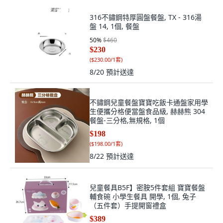
316不鏽鋼特厚圓盤餐盤, TX - 316湯
盤 14, 1個, 餐盤
50
%
$460
$230
(
$230.00/1套
)
8/20
預計送達
不鏽鋼兒童餐盤寶寶吃飯卡通盤家用學
生便攜分格便當盤食品級, 赫赫熊 304
餐盤-三分格,無規格, 1個
$198
(
$198.00/1套
)
8/22
預計送達
兒童餐具B5F】密胺5件套組 寶寶餐盤
輔食碗 小學生餐具 開學, 1個, 兔子
（五件套）手提開窗禮盒
$389