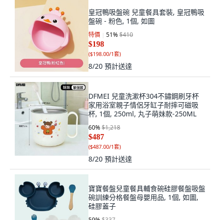
皇冠鴨吸盤碗 兒童餐具套裝, 皇冠鴨吸
盤碗 - 粉色, 1個, 如圖
特價
51
%
$410
$198
(
$198.00/1套
)
8/20
預計送達
DFMEI 兒童洗漱杯304不鏽鋼刷牙杯
家用浴室親子情侶牙缸子耐摔可磁吸
杯, 1個, 250ml, 丸子萌妹款-250ML
60
%
$1,218
$487
(
$487.00/1套
)
8/20
預計送達
寶寶餐盤兒童餐具輔食碗硅膠餐盤吸盤
碗訓練分格餐盤母嬰用品, 1個, 如圖,
硅膠蓋子
59
%
$337