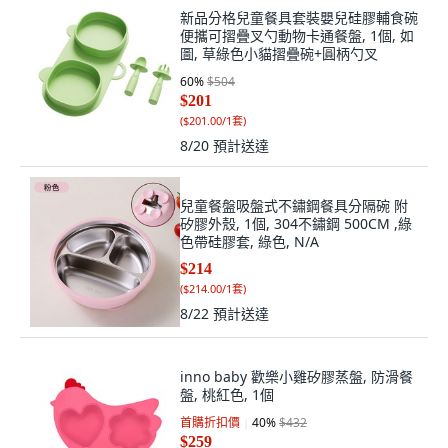
新品分格兒童餐具套裝嬰兒硅膠輔食碗
便攜可摺疊叉勺動物卡通餐盤, 1個, 如
圖, 草綠色小貓摺疊碗+圓柄勺叉
60
%
$504
$201
(
$201.00/1套
)
8/20
預計送達
兒童餐盤吸盤式不鏽鋼餐具分隔碗 附
矽膠外殼, 1個, 304不鏽鋼 500CM ,綠
色帶硅膠套, 綠色, N/A
$214
(
$214.00/1套
)
8/22
預計送達
inno baby 歡樂小雞矽膠蒸盤, 防滑餐
盤, 桃紅色, 1個
首購折扣價
40
%
$432
$259