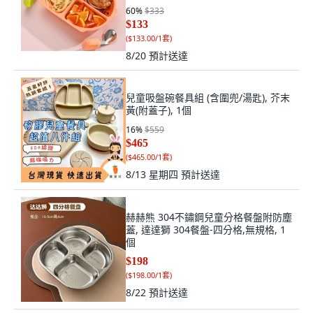
60
%
$333
$133
(
$133.00/1套
)
8/20
預計送達
兒童吸盤碗餐具組 (含圍兜/湯匙), 芥末
黃(附蓋子), 1個
16
%
$559
$465
(
$465.00/1套
)
8/13 星期四
預計送達
赫赫熊 304不鏽鋼兒童分格餐盤附防塵
蓋, 達達獅 304餐盤-四分格,無規格, 1
個
$198
(
$198.00/1套
)
8/22
預計送達