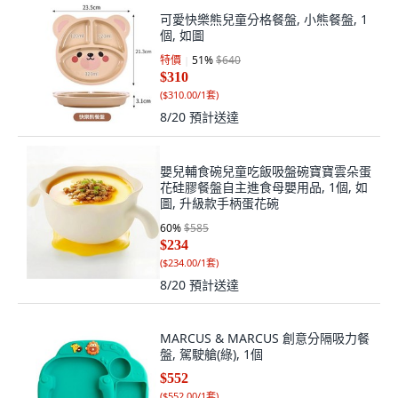
可愛快樂熊兒童分格餐盤, 小熊餐盤, 1
個, 如圖
特價
51
%
$640
$310
(
$310.00/1套
)
8/20
預計送達
嬰兒輔食碗兒童吃飯吸盤碗寶寶雲朵蛋
花硅膠餐盤自主進食母嬰用品, 1個, 如
圖, 升級款手柄蛋花碗
60
%
$585
$234
(
$234.00/1套
)
8/20
預計送達
MARCUS & MARCUS 創意分隔吸力餐
盤, 駕駛艙(綠), 1個
$552
(
$552.00/1套
)