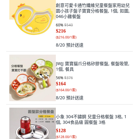
創意可愛卡通竹纖維兒童餐盤家用幼兒
園小孩子盤子寶寶分格餐盤, 1個, 如圖,
046小雞餐盤
60
%
$540
$216
(
$216.00/1套
)
8/20
預計送達
JWJJ 寶寶貓爪分格矽膠餐盤, 餐盤吸管,
1個, 餐具
56
%
$376
$164
(
$164.00/1套
)
8/20
預計送達
小象 304不鏽鋼 兒童分格餐盤 3格, 1
個, 304食品級 圓餐盤 3格
$128
(
$128.00/1套
)