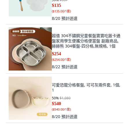
$135
(
$135.00/1套
)
8/20
預計送達
超值 304不鏽鋼兒童餐盤寶寶吃飯卡通
盤家用學生便攜分格便當盤 副廠商品,
赫赫熊 304餐盤-四分格,無規格, 1個
$254
(
$254.00/1套
)
8/22
預計送達
可愛恐龍分格餐盤, 可可灰兩件套, 1個,
1
50
%
$1,080
$540
(
$540.00/1套
)
8/20
預計送達