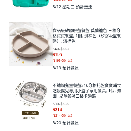
8/12 星期三
預計送達
食品級矽膠吸盤餐盤 莫蘭迪色 三格分
格寶寶餐盤, 1個, 淡棕色（矽膠吸盤餐
盤）, 淡棕色
64
%
$550
$195
(
$195.00/1套
)
8/19
預計送達
不鏽鋼兒童餐盤316分格托盤寶寶輔食
吃飯嬰兒專用小盤子家用餐具, 1個, 如
圖, 兒童餐盤三格卡通熊
60
%
$535
$214
(
$214.00/1套
)
8/20
預計送達