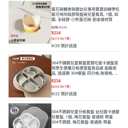
蛋花碗輔食碗嬰幼兒專用寶寶訓練學吃
飯可啃咬硅膠吸盤碗兒童餐具, 1個, 如
圖, 全硅膠-小熊蛋花碗-鉑金級材質
60
%
$535
$214
(
$214.00/1套
)
8/20
預計送達
304不鏽鋼兒童餐盤寶寶吃飯卡通盤家
用學生便攜分格便當盤食品級 副廠商
品, 達達獅 304餐盤-四分格,無規格, 1
個, 四分格
$254
(
$254.00/1套
)
8/22
預計送達
304不銹鋼兒童分格餐盤 幼兒園卡通嬰
兒餐盤, 1個, 梅花餐盤-普通款 帶蓋
304不銹鋼, 梅花餐盤-普通款 帶蓋