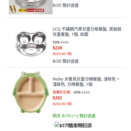
8/20
預計送達
LCQ 不鏽鋼汽車兒童分格餐盤, 笑臉蛙
兒童餐盤, 1個, 如圖
50
%
$440
$220
(
$220.00/1套
)
8/20
預計送達
Nuby 米餐具兒童分隔餐盤, 淺棕色 +
淺綠色, 分隔餐盤, 1個
首購折扣價
40
%
$338
$202
(
$202.00/1套
)
明天 8/10 (一)
預計送達
$17 酷澎幣回饋