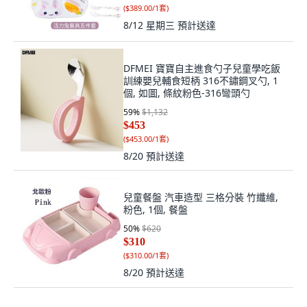
(
$389.00/1套
)
8/12 星期三
預計送達
DFMEI 寶寶自主進食勺子兒童學吃飯
訓練嬰兒輔食短柄 316不鏽鋼叉勺, 1
個, 如圖, 條紋粉色-316彎頭勺
59
%
$1,132
$453
(
$453.00/1套
)
8/20
預計送達
兒童餐盤 汽車造型 三格分裝 竹纖維,
粉色, 1個, 餐盤
50
%
$620
$310
(
$310.00/1套
)
8/20
預計送達