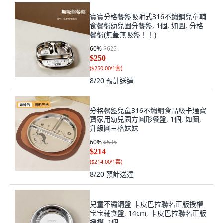
寶寶分格餐盤吸附式316不鏽鋼兒童輔
食餐盤幼兒園分餐盤, 1個, 如圖, 分格
餐盤(無蓋無吸盤！！)
60
%
$625
$250
(
$250.00/1套
)
8/20
預計送達
分格餐盤兒童316不鏽鋼食品級卡通寶
寶家用幼兒園方圓形餐盤, 1個, 如圖,
升級圓三格妹妹
60
%
$535
$214
(
$214.00/1套
)
8/20
預計送達
兒童不鏽鋼盤 卡皮巴拉聯名正版授權
宝宝辅食盤, 14cm, 卡皮巴拉聯名正版
授權, 1個