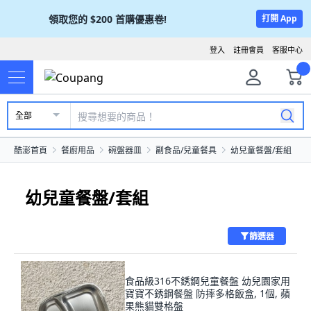
領取您的
$200
首購優惠卷!
打開 App
登入
註冊會員
客服中心
全部
酷澎首頁
餐廚用品
碗盤器皿
副食品/兒童餐具
幼兒童餐盤/套組
幼兒童餐盤/套組
篩選器
食品級316不銹鋼兒童餐盤 幼兒園家用
寶寶不銹鋼餐盤 防摔多格飯盒, 1個, 蘋
果熊貓雙格盤