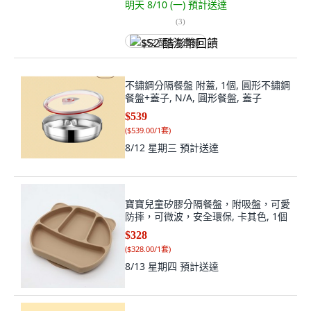
明天 8/10 (一)
預計送達
(
3
)
$52 酷澎幣回饋
不鏽鋼分隔餐盤 附蓋, 1個, 圓形不鏽鋼
餐盤+蓋子, N/A, 圓形餐盤, 蓋子
$539
(
$539.00/1套
)
8/12 星期三
預計送達
寶寶兒童矽膠分隔餐盤，附吸盤，可愛
防摔，可微波，安全環保, 卡其色, 1個
$328
(
$328.00/1套
)
8/13 星期四
預計送達