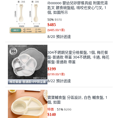
ibooooo 嬰幼兒矽膠餐具組 附圍兜湯
匙叉 餵食碗盤組, 啃咬也安心勺叉, 1
個, 如圖所示
50
%
$970
$485
(
$485.00/1套
)
8/20
預計送達
304不銹鋼兒童分格餐盤, 1個, 梅花餐
盤-普通款 帶蓋 304不銹鋼, 卡通, 梅花
餐盤-普通款 帶蓋
$199
(
$199.00/1套
)
8/22
預計送達
寶寶輔食盤 分區設計, 白色 輔食盤, 1
個, 如圖
特價
51
%
$290
$140