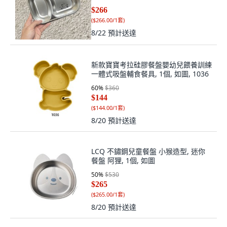
$266
(
$266.00/1套
)
8/22
預計送達
新款寶寶考拉硅膠餐盤嬰幼兒餵養訓練
一體式吸盤輔食餐具, 1個, 如圖, 1036
60
%
$360
$144
(
$144.00/1套
)
8/20
預計送達
LCQ 不鏽鋼兒童餐盤 小猴造型, 迷你
餐盤 阿狸, 1個, 如圖
50
%
$530
$265
(
$265.00/1套
)
8/20
預計送達