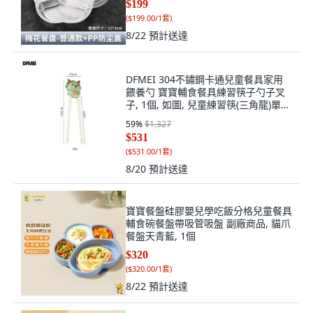
$199
(
$199.00/1套
)
8/22
預計送達
DFMEI 304不鏽鋼卡通兒童餐具家用
餵養勺 寶寶輔食餐具練習筷子勺子叉
子, 1個, 如圖, 兒童練習筷(三角龍)單雙
裝
59
%
$1,327
$531
(
$531.00/1套
)
8/20
預計送達
寶寶餐盤硅膠嬰兒學吃飯分格兒童餐具
輔食碗餐盤帶吸管吸盤 副廠商品, 貓爪
餐盤天青藍, 1個
$320
(
$320.00/1套
)
8/22
預計送達