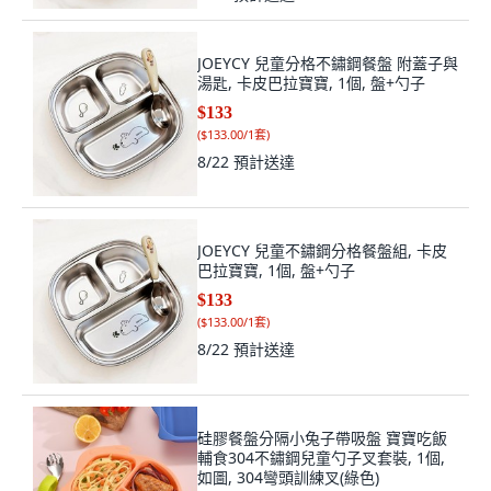
JOEYCY 兒童分格不鏽鋼餐盤 附蓋子與
湯匙, 卡皮巴拉寶寶, 1個, 盤+勺子
$133
(
$133.00/1套
)
8/22
預計送達
JOEYCY 兒童不鏽鋼分格餐盤組, 卡皮
巴拉寶寶, 1個, 盤+勺子
$133
(
$133.00/1套
)
8/22
預計送達
硅膠餐盤分隔小兔子帶吸盤 寶寶吃飯
輔食304不鏽鋼兒童勺子叉套裝, 1個,
如圖, 304彎頭訓練叉(綠色)