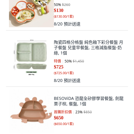
50
%
$260
$130
(
$130.00/1套
)
8/20
預計送達
陶瓷四格分格盤 純色釉下彩分餐盤 月
子餐盤 兒童早餐盤, 三格減脂餐盤-奶
綠, 1個
特價
50
%
$1,450
$725
(
$725.00/1套
)
8/20
預計送達
BESOViDA 恐龍全矽膠學習餐盤, 劍龍
栗子棕, 餐盤, 1個
首購折扣價
23
%
$850
$650
(
$650.00/1套
)