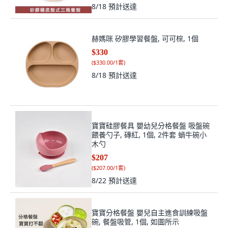
8/18
預計送達
赫媽咪 矽膠學習餐盤, 可可棕, 1個
$330
(
$330.00/1套
)
8/18
預計送達
寶寶硅膠餐具 嬰幼兒分格餐盤 吸盤碗
餵養勺子, 磚紅, 1個, 2件套 蝸牛碗小
木勺
$207
(
$207.00/1套
)
8/22
預計送達
寶寶分格餐盤 嬰兒自主進食訓練吸盤
碗, 餐盤吸管, 1個, 如圖所示