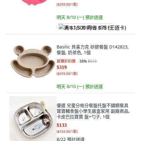
(
$259.00/1套
)
明天 8/10 (一)
預計送達
满 $1,500 再省 $75 (王道卡)
Basilic 貝喜力克 矽膠餐盤 D142823,
餐盤, 奶茶色, 1個
首購折扣價
38
%
$519
$319
(
$319.00/1套
)
明天 8/10 (一)
預計送達
優選 兒童分格分餐盤托盤不鏽鋼餐具
寶寶輔食盤小學生飯盒家用 副廠商品,
卡皮巴拉寶寶 盤+勺子, 1個
$133
(
$133.00/1套
)
8/22
預計送達