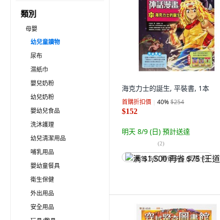
類別
母嬰
幼兒童讀物
尿布
濕紙巾
嬰兒奶粉
海克力士的誕生, 平裝書, 1本
幼兒奶粉
首購折扣價
40
%
$254
嬰幼兒食品
$152
洗沐護理
明天 8/9 (日)
預計送達
幼兒清潔用品
(
2
)
哺乳用品
满 $1,500 再省 $75 (王道卡)
嬰幼童餐具
衛生保健
外出用品
安全用品