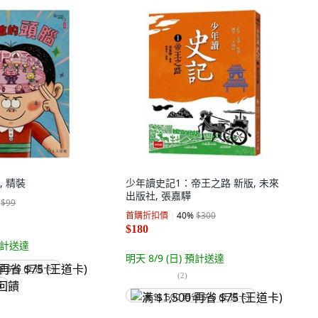
 精裝
少年讀史記1：帝王之路 新版, 未來
出版社, 張嘉驊
$99
首購折扣價
40
%
$300
$180
計送達
明天 8/9 (日)
預計送達
省 $75 (王道卡)
(
2
)
饋
满 $1,500 再省 $75 (王道卡)