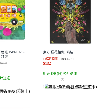
睡 ISBN 978-
東方 送花給你, 精裝
0, 精裝
首購折扣價
40
%
$221
$290
$132
明天 8/9 (日)
預計送達
計送達
(
1
)
满 $1,500 再省 $75 (王道卡)
省 $75 (王道卡)