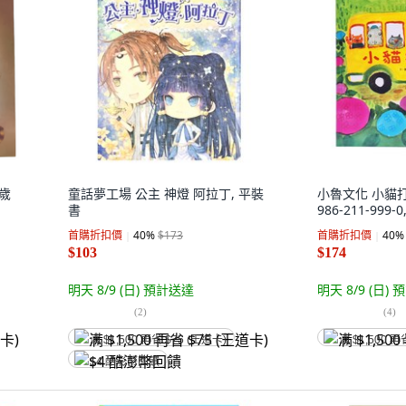
8歲
童話夢工場 公主 神燈 阿拉丁, 平裝
小魯文化 小貓打瞌
書
986-211-999-
首購折扣價
40
%
$173
首購折扣價
40
%
$103
$174
明天 8/9 (日)
預計送達
明天 8/9 (日)
預
(
2
)
(
4
)
满 $1,500 再省 $75 (王道卡)
满 $1,500 再
$4 酷澎幣回饋