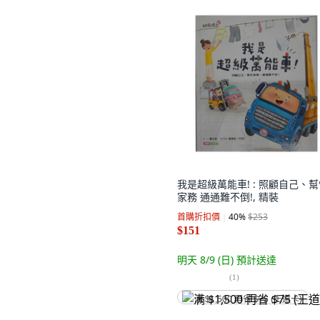
我是超級萬能車! : 照顧自己、
家務 通通難不倒!, 精裝
首購折扣價
40
%
$253
$151
明天 8/9 (日)
預計送達
(
1
)
满 $1,500 再省 $75 (王道卡)