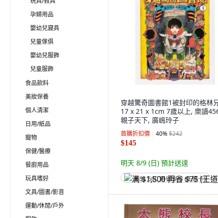
玩具/教具
孕婦用品
嬰幼兒寢具
兒童傢俱
嬰幼兒服飾
兒童服飾
食品飲料
美妝保養
穿越驚奇圖書館1被封印的格林
個人清潔
17 x 21 x 1cm 7歲以上, 樂讀456
親子天下, 廣嶋玲子
日用/紙品
首購折扣價
40
%
$242
寵物
$145
保健/醫療
明天 8/9 (日)
預計送達
餐廚用品
玩具嗜好
满 $1,500 再省 $75 (王道卡)
文具/圖書/影音
運動/休閒/戶外