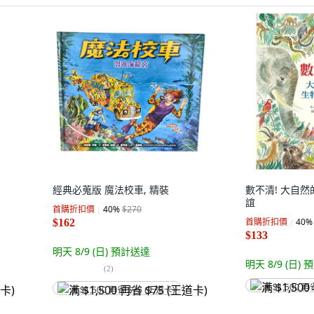
經典必蒐版 魔法校車, 精裝
數不清! 大自然
誼
首購折扣價
40
%
$270
首購折扣價
40
%
$162
$133
明天 8/9 (日)
預計送達
明天 8/9 (日)
預
(
2
)
满 $1,500 再
满 $1,500 再省 $75 (王道卡)