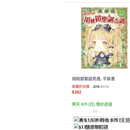
胡桃鉗聖誕奇遇, 平裝書
首購折扣價
40
%
$170
$102
明天 8/9 (日)
預計送達
(
1
)
满 $1,500 再省 $75 (王道卡)
$1 酷澎幣回饋