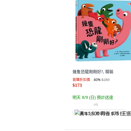
幾隻恐龍剛剛好?, 精裝
首購折扣價
40
%
$289
$173
明天 8/9 (日)
預計送達
(
4
)
满 $1,500 再省 $75 (王道卡)