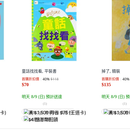
童話找找看, 平裝書
掉了, 精裝
首購折扣價
40
%
$118
首購折扣價
40
%
$70
$135
明天 8/9 (日)
預計送達
明天 8/9 (日)
預
(
1
)
(
1
)
满 $1,500 再省 $75 (王道卡)
满 $1,500 再
$4 酷澎幣回饋