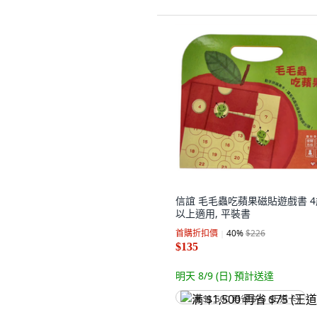
信誼 毛毛蟲吃蘋果磁貼遊戲書 4
以上適用, 平裝書
首購折扣價
40
%
$226
$135
明天 8/9 (日)
預計送達
满 $1,500 再省 $75 (王道卡)