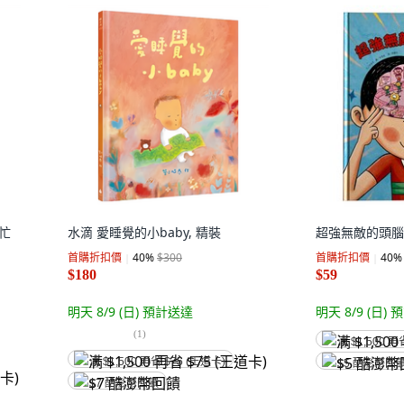
幫忙
水滴 愛睡覺的小baby, 精裝
超強無敵的頭腦,
首購折扣價
40
%
$300
首購折扣價
40
%
$180
$59
明天 8/9 (日)
預計送達
明天 8/9 (日)
預
(
1
)
满 $1,500 再
满 $1,500 再省 $75 (王道卡)
$5 酷澎幣回
$7 酷澎幣回饋