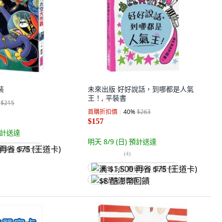
裝
未來出版 好好說話，到哪都是人氣
王！, 平裝書
$215
首購折扣價
40
%
$263
$157
計送達
明天 8/9 (日)
預計送達
省 $75 (王道卡)
(
4
)
满 $1,500 再省 $75 (王道卡)
$8 酷澎幣回饋