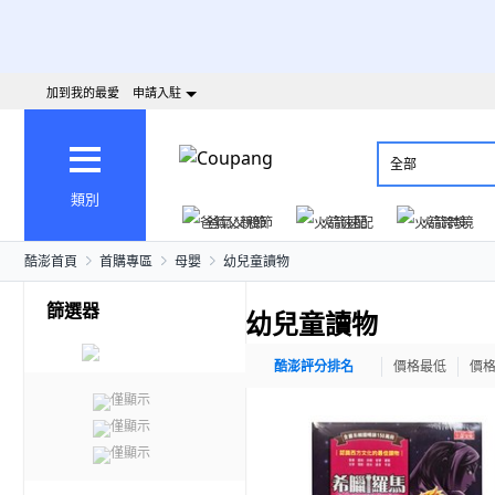
加到我的最愛
申請入駐
全部
類別
爸氣父親節
火箭速配
火箭跨境
酷澎首頁
首購專區
母嬰
幼兒童讀物
篩選器
幼兒童讀物
酷澎評分排名
價格最低
價
僅顯示
僅顯示
僅顯示