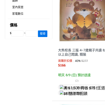
服飾
室內家居
家電數位
價格
$
~
搜尋
大熊校長 三版 4~7歲親子共讀 
以上自己閱讀, 精裝
首購折扣價
40
%
$277
$166
明天 8/9 (日)
預計送達
(
2
)
满 $1,500 再省 $75 (王道卡)
$8 酷澎幣回饋