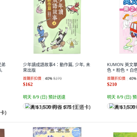
兄弟
少年讀成語故事4：動作篇, 少年, 未
KUMON 英文單
,
來出版
色 + 粉色 + 白
首購折扣價
40
%
$270
首購折扣價
40
%
$162
$210
明天 8/9 (日)
預計送達
明天 8/9 (日)
預
满 $1,500 再省 $75 (王道卡)
满 $1,500 再