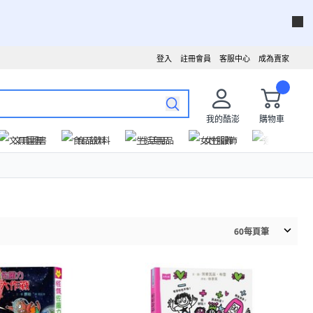
登入
註冊會員
客服中心
成為賣家
我的酷澎
購物車
文具圖書
食品飲料
生活用品
女性服飾
運動戶外
60
每頁筆