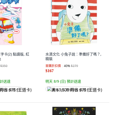
字卡(2) 點讀版, 紅
水滴文化 小兔子說：準備好了嗎？,
色
精裝
$350
首購折扣價
40
%
$279
$167
計送達
明天 8/9 (日)
預計送達
省 $75 (王道卡)
满 $1,500 再省 $75 (王道卡)