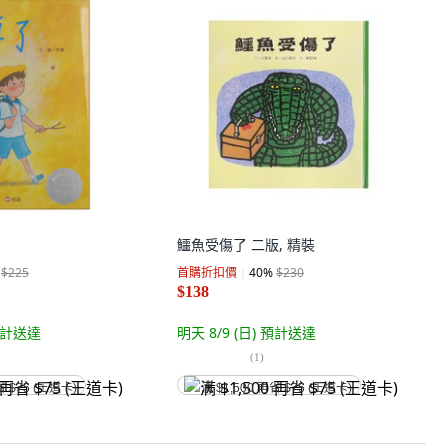
鱷魚受傷了 二版, 精裝
$225
首購折扣價
40
%
$230
$138
計送達
明天 8/9 (日)
預計送達
(
1
)
省 $75 (王道卡)
满 $1,500 再省 $75 (王道卡)