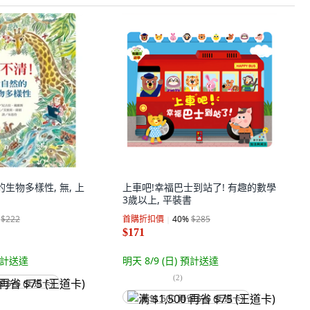
的生物多樣性, 無, 上
上車吧!幸福巴士到站了! 有趣的數學
3歲以上, 平裝書
$222
首購折扣價
40
%
$285
$171
計送達
明天 8/9 (日)
預計送達
(
2
)
省 $75 (王道卡)
满 $1,500 再省 $75 (王道卡)