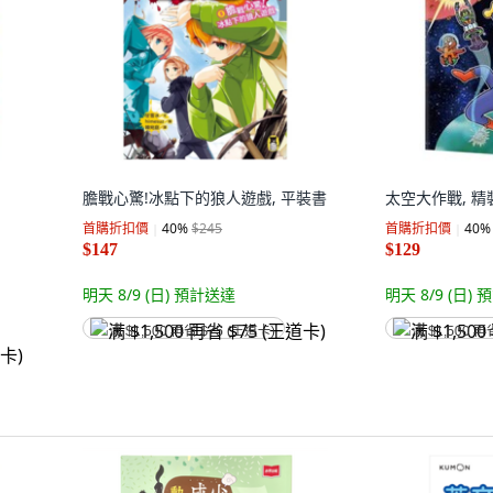
膽戰心驚!冰點下的狼人遊戲, 平裝書
太空大作戰, 精
首購折扣價
40
%
$245
首購折扣價
40
%
$147
$129
明天 8/9 (日)
預計送達
明天 8/9 (日)
預
满 $1,500 再省 $75 (王道卡)
满 $1,500 再