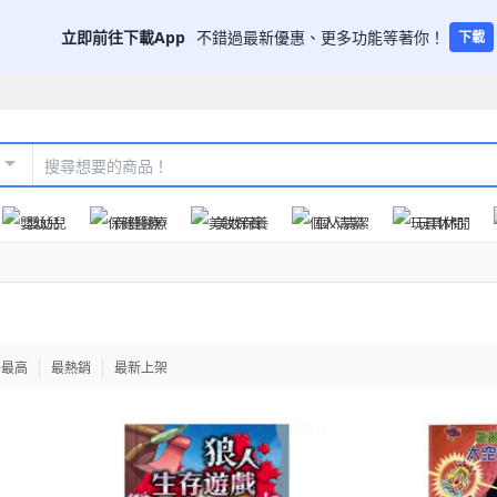
立即前往下載App
不錯過最新優惠、更多功能等著你！
下載
嬰幼兒
保健醫療
美妝保養
個人清潔
玩具休閒
格最高
最熱銷
最新上架