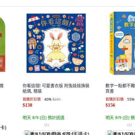
歲
你看這個! 可愛書衣版 附兔娃娃換裝
數字一點都不難
紙偶, 精裝
頁書
首購折扣價
40
%
$231
首購折扣價
55
%
$138
$156
明天 8/9 (日)
預計送達
明天 8/9 (日)
預
(
1
)
(
1
)
满 $1,500 再省 $75 (王道卡)
满 $1,500 再