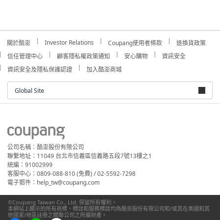
Investor Relations
關於酷澎
Coupang使用者條款
退換貨政策
信任管理中心
顧客隱私權政策通知
安心購物
資訊安全
資訊安全及隱私保護認證
加入酷澎商城
Global Site
公司名稱：酷澎股份有限公司
聯繫地址：11049 台北市信義區信義路五段7號13樓之1
統編：91002999
客服中心：0809-088-810 (免費) / 02-5592-7298
電子郵件：help_tw@coupang.com
©Coupang Taiwan Co., Ltd. 保留所有權利。
本網站上顯示的所有商標、標誌和服務標誌均為酷澎股份有限公司和/或其在美國和其
他國家/地區註冊之關聯公司之所屬財產。