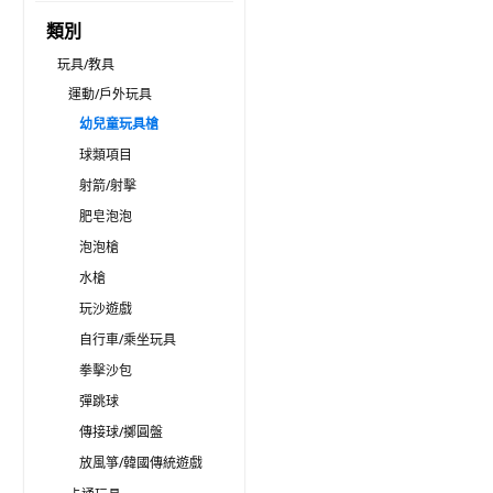
類別
玩具/教具
運動/戶外玩具
幼兒童玩具槍
球類項目
射箭/射擊
肥皂泡泡
泡泡槍
水槍
玩沙遊戲
自行車/乘坐玩具
拳擊沙包
彈跳球
傳接球/擲圓盤
放風箏/韓國傳統遊戲