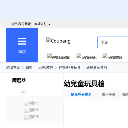
加到我的最愛
申請入駐
全部
類別
爸氣父親節
火箭速配
火箭跨境
酷澎首頁
母嬰
玩具/教具
運動/戶外玩具
幼兒童玩具槍
篩選器
幼兒童玩具槍
酷澎評分排名
價格最低
價
僅顯示
僅顯示
僅顯示