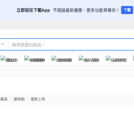
立即前往下載App
不錯過最新優惠、更多功能等著你！
下載
嬰幼兒
保健醫療
美妝保養
個人清潔
玩具休閒
格最高
最熱銷
最新上架