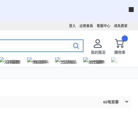
登入
註冊會員
客服中心
成為賣家
我的酷澎
購物車
文具圖書
食品飲料
生活用品
女性服飾
運動戶外
60
每頁筆