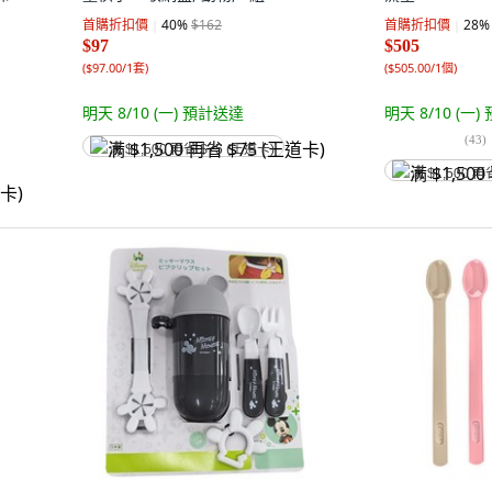
首購折扣價
40
%
$162
首購折扣價
28
%
$97
$505
(
$97.00/1套
)
(
$505.00/1個
)
明天 8/10 (一)
預計送達
明天 8/10 (一)
(
43
)
满 $1,500 再省 $75 (王道卡)
满 $1,500 再