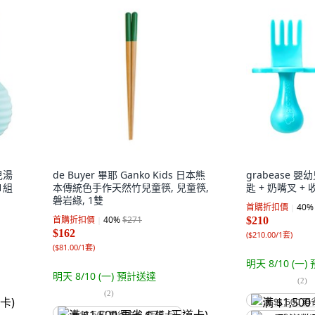
兒湯
de Buyer 畢耶 Ganko Kids 日本熊
grabease 
1組
本傳統色手作天然竹兒童筷, 兒童筷,
匙 + 奶嘴叉 + 
磐岩綠, 1雙
首購折扣價
40
%
首購折扣價
40
%
$271
$210
$162
(
$210.00/1套
)
(
$81.00/1套
)
明天 8/10 (一)
明天 8/10 (一)
預計送達
(
2
)
(
2
)
满 $1,500 再