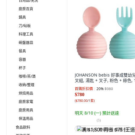
日用品/免洗
廚房百貨
鍋具
刀/砧板
料理工具
碗盤器皿
餐具
容器
杯子
JOHANSON bebis 好事成雙幼
咖啡/茶/酒
叉組, 湯匙 + 叉子, 粉色 + 綠色, 
收納/整理
首購折扣價
20
%
$980
烘焙用品
$780
(
$780.00/1套
)
廚房家電
廚房用具
明天 8/10 (一)
預計送達
保溫用品
(
5
)
食品飲料
满 $1,500 再省 $75 (王道卡)