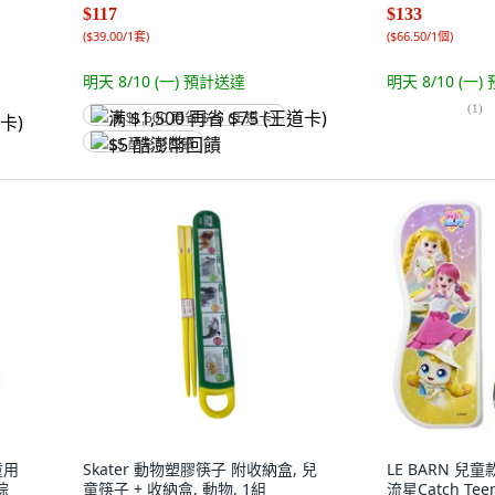
$117
$133
(
$39.00/1套
)
(
$66.50/1個
)
明天 8/10 (一)
預計送達
明天 8/10 (一)
(
1
)
满 $1,500 再省 $75 (王道卡)
$5 酷澎幣回饋
童用
Skater 動物塑膠筷子 附收納盒, 兒
LE BARN 
棕
童筷子 + 收納盒, 動物, 1組
流星Catch Teen