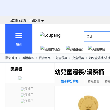
加到我的最愛
申請入駐
全部
類別
澎派中元節
火箭速配
火箭跨境
酷澎首頁
首購專區
餐廚用品
兒童餐具
兒童餐具
幼兒童湯筷/湯
篩選器
幼兒童湯筷/湯筷桶
酷澎評分排名
價格最低
價
僅顯示
僅顯示
僅顯示