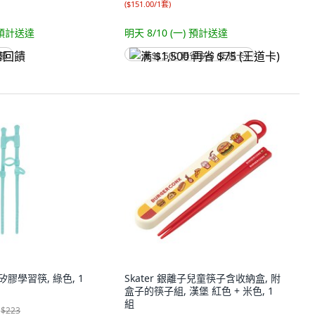
(
$151.00/1套
)
預計送達
明天 8/10 (一)
預計送達
回饋
满 $1,500 再省 $75 (王道卡)
塔 矽膠學習筷, 綠色, 1
Skater 銀離子兒童筷子含收納盒, 附
盒子的筷子組, 漢堡 紅色 + 米色, 1
組
$223