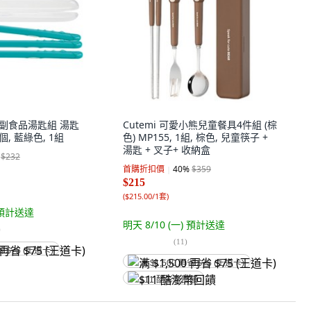
柄副食品湯匙組 湯匙
Cutemi 可愛小熊兒童餐具4件組 (棕
個, 藍綠色, 1組
色) MP155, 1組, 棕色, 兒童筷子 +
湯匙 + 叉子+ 收納盒
$232
首購折扣價
40
%
$359
$215
(
$215.00/1套
)
預計送達
明天 8/10 (一)
預計送達
)
(
11
)
省 $75 (王道卡)
满 $1,500 再省 $75 (王道卡)
$11 酷澎幣回饋