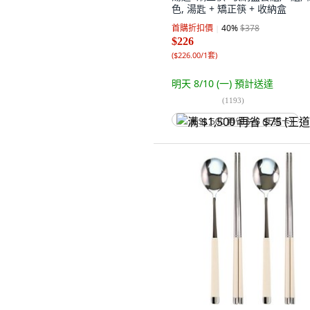
色, 湯匙 + 矯正筷 + 收納盒
首購折扣價
40
%
$378
$226
(
$226.00/1套
)
明天 8/10 (一)
預計送達
(
1193
)
满 $1,500 再省 $75 (王道卡)