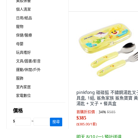
美妝保養
個人清潔
日用/紙品
寵物
保健/醫療
母嬰
玩具嗜好
文具/圖書/影音
運動/休閒/戶外
服飾
室內家居
pinkfong 碰碰狐 不鏽鋼湯匙
家電數位
具盒, 1組, 鯊魚家族 鯊魚寶寶 黃
湯匙 + 叉子 + 餐具盒
價格
首購折扣價
34
%
$585
$385
$
~
搜尋
(
$385.00/1套
)
明天 8/10 (一)
預計送達