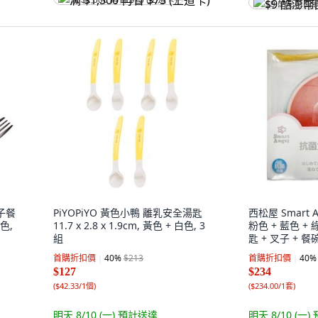
满 $1,500 再省 $75 (王道卡)
$9 酷澎幣回
叉子餐
PiYOPiYO 黃色小鴨 離乳安全湯匙
西松屋 Smart 
色,
11.7 x 2.8 x 1.9cm, 黃色 + 白色, 3
粉色 + 藍色 + 
組
匙 + 叉子 + 餐碗
首購折扣價
40
%
$213
首購折扣價
40
%
$127
$234
(
$42.33/1個
)
(
$234.00/1套
)
明天 8/10 (一)
預計送達
明天 8/10 (一)