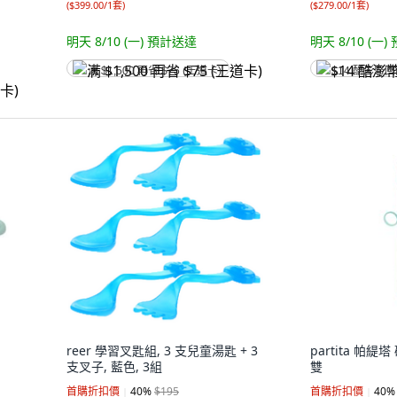
(
$399.00/1套
)
(
$279.00/1套
)
明天 8/10 (一)
預計送達
明天 8/10 (一)
满 $1,500 再省 $75 (王道卡)
$14 酷澎幣
reer 學習叉匙組, 3 支兒童湯匙 + 3
partita 帕緹
支叉子, 藍色, 3組
雙
首購折扣價
40
%
$195
首購折扣價
40
%