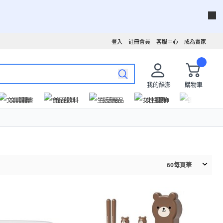
登入
註冊會員
客服中心
成為賣家
我的酷澎
購物車
文具圖書
食品飲料
生活用品
女性服飾
運動戶外
60
每頁筆