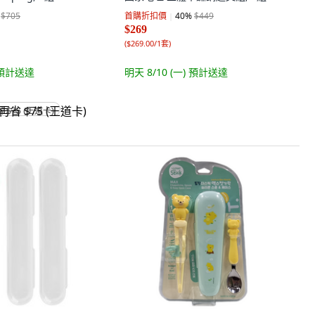
$705
首購折扣價
40
%
$449
$269
(
$269.00/1套
)
預計送達
明天 8/10 (一)
預計送達
省 $75 (王道卡)