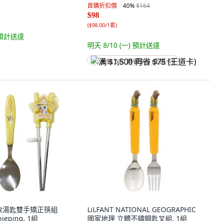
首購折扣價
40
%
$164
$98
(
$98.00/1套
)
預計送達
明天 8/10 (一)
預計送達
满 $1,500 再省 $75 (王道卡)
兒童款湯匙雙手矯正筷組
LiLFANT NATIONAL GEOGRAPHIC
ieping, 1組
國家地理 立體不鏽鋼匙叉組, 1組