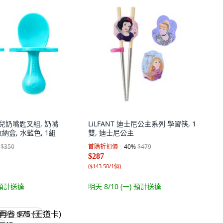
嬰幼兒奶嘴匙叉組, 奶嘴
LiLFANT 迪士尼公主系列 學習筷, 1
收納盒, 水藍色, 1組
雙, 迪士尼公主
$350
首購折扣價
40
%
$479
$287
(
$143.50/1個
)
預計送達
明天 8/10 (一)
預計送達
省 $75 (王道卡)