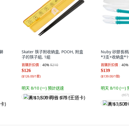
 獅
Skater 筷子附收納盒, POOH, 附盒
Nuby 矽膠長
子的筷子組, 1組
*3支+收納盒*1
首購折扣價
40
%
$210
首購折扣價
40
%
$126
$139
(
$126.00/1套
)
(
$139.00/1個
)
明天 8/10 (一)
預計送達
明天 8/10 (一)
(
957
满 $1,500 再省 $75 (王道卡)
满 $1,500 再