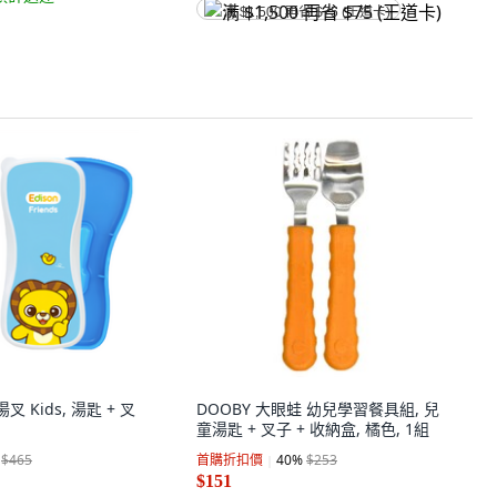
满 $1,500 再省 $75 (王道卡)
湯叉 Kids, 湯匙 + 叉
DOOBY 大眼蛙 幼兒學習餐具組, 兒
童湯匙 + 叉子 + 收納盒, 橘色, 1組
$465
首購折扣價
40
%
$253
$151