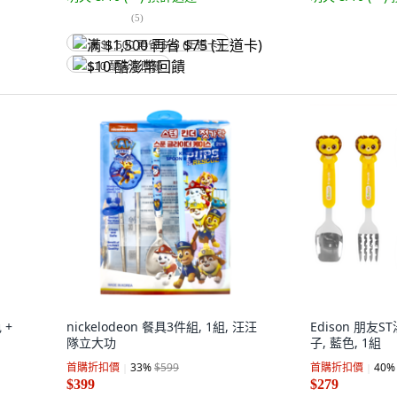
(
5
)
满 $1,500 再省 $75 (王道卡)
$10 酷澎幣回饋
 +
nickelodeon 餐具3件組, 1組, 汪汪
Edison 朋友ST
隊立大功
子, 藍色, 1組
首購折扣價
33
%
$599
首購折扣價
40
%
$399
$279