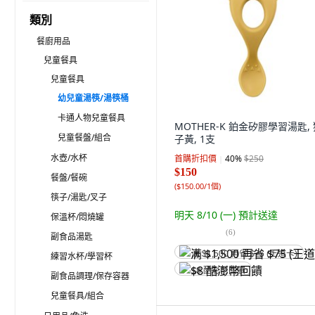
類別
餐廚用品
兒童餐具
兒童餐具
幼兒童湯筷/湯筷桶
卡通人物兒童餐具
MOTHER-K 鉑金矽膠學習湯匙,
兒童餐盤/組合
子黃, 1支
水壺/水杯
首購折扣價
40
%
$250
$150
餐盤/餐碗
(
$150.00/1個
)
筷子/湯匙/叉子
明天 8/10 (一)
預計送達
保溫杯/悶燒罐
(
6
)
副食品湯匙
满 $1,500 再省 $75 (王道卡)
練習水杯/學習杯
$8 酷澎幣回饋
副食品調理/保存容器
兒童餐具/組合