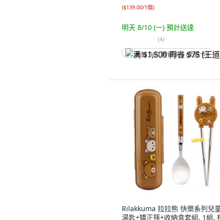
(
$139.00/1個
)
明天 8/10 (一)
預計送達
(
4
)
满 $1,500 再省 $75 (王道卡)
Rilakkuma 拉拉熊 快樂系列兒
湯匙+矯正筷+收納盒套組, 1組, 