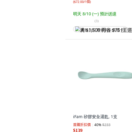
(
$72.00/1個
)
明天 8/10 (一)
預計送達
(
3
)
满 $1,500 再省 $75 (王道卡)
iFam 矽膠安全湯匙, 1支
首購折扣價
40
%
$233
$139