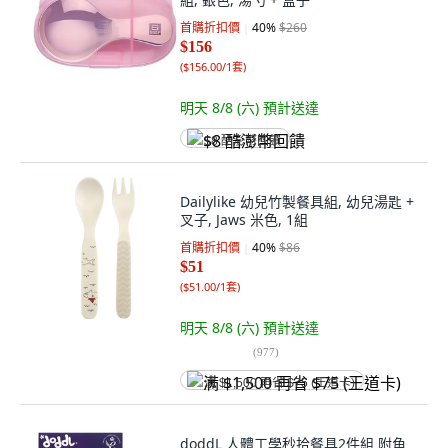
首購折扣價
40
%
$260
$156
(
$156.00/1套
)
明天 8/8 (六)
預計送達
$8 酷澎幣回饋
Dailylike 幼兒竹製餐具組, 幼兒湯匙 +
叉子, Jaws 米色, 1組
首購折扣價
40
%
$86
$51
(
$51.00/1套
)
明天 8/8 (六)
預計送達
(
977
)
满 $1,500 再省 $75 (王道卡)
doddL 人體工學秒拾餐具2件組 附角