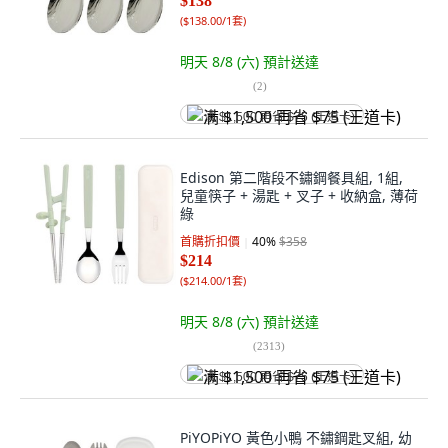
$138
(
$138.00/1套
)
明天 8/8 (六)
預計送達
(
2
)
满 $1,500 再省 $75 (王道卡)
Edison 第二階段不鏽鋼餐具組, 1組,
兒童筷子 + 湯匙 + 叉子 + 收納盒, 薄荷
綠
首購折扣價
40
%
$358
$214
(
$214.00/1套
)
明天 8/8 (六)
預計送達
(
2313
)
满 $1,500 再省 $75 (王道卡)
PiYOPiYO 黃色小鴨 不鏽鋼匙叉組, 幼