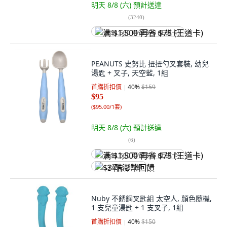
明天 8/8 (六)
預計送達
(
3240
)
满 $1,500 再省 $75 (王道卡)
PEANUTS 史努比 扭扭勺叉套裝, 幼兒
湯匙 + 叉子, 天空藍, 1組
首購折扣價
40
%
$159
$95
(
$95.00/1套
)
明天 8/8 (六)
預計送達
(
6
)
满 $1,500 再省 $75 (王道卡)
$3 酷澎幣回饋
Nuby 不銹鋼叉匙組 太空人, 顏色隨機,
1 支兒童湯匙 + 1 支叉子, 1組
首購折扣價
40
%
$150