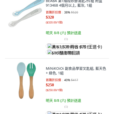
BEABA 第1階段矽膠湯匙2件組 附盒
913468 4個月以上, 藍灰, 1組
首購折扣價
38
%
$520
$320
(
$320.00/1個
)
明天 8/8 (六)
預計送達
(
1
)
满 $1,500 再省 $75 (王道卡)
$16 酷澎幣回饋
MiNiKOiOi 副食品學習叉匙組, 藍天色
+ 綠色, 1組
首購折扣價
40
%
$417
$250
(
$250.00/1個
)
明天 8/8 (六)
預計送達
(
1
)