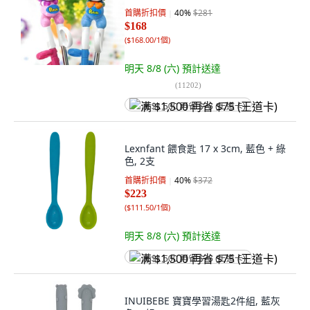
首購折扣價
40
%
$281
$168
(
$168.00/1個
)
明天 8/8 (六)
預計送達
(
11202
)
满 $1,500 再省 $75 (王道卡)
Lexnfant 餵食匙 17 x 3cm, 藍色 + 綠
色, 2支
首購折扣價
40
%
$372
$223
(
$111.50/1個
)
明天 8/8 (六)
預計送達
满 $1,500 再省 $75 (王道卡)
INUIBEBE 寶寶學習湯匙2件組, 藍灰