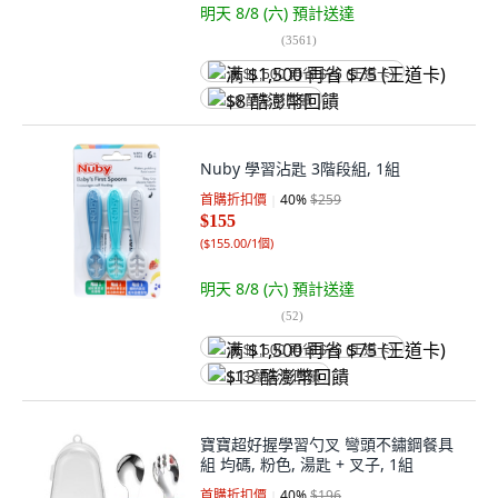
明天 8/8 (六)
預計送達
(
3561
)
满 $1,500 再省 $75 (王道卡)
$8 酷澎幣回饋
Nuby 學習沾匙 3階段組, 1組
首購折扣價
40
%
$259
$155
(
$155.00/1個
)
明天 8/8 (六)
預計送達
(
52
)
满 $1,500 再省 $75 (王道卡)
$13 酷澎幣回饋
寶寶超好握學習勺叉 彎頭不鏽鋼餐具
組 均碼, 粉色, 湯匙 + 叉子, 1組
首購折扣價
40
%
$196