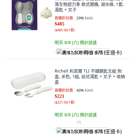
落生物迴力車 款式隨機, 湖水綠, 1套,
湯匙 + 叉子
首購折扣價
29
%
$685
$485
(
$485.00/1套
)
明天 8/8 (六)
預計送達
满 $1,500 再省 $75 (王道卡)
Richell 利其爾 TLI 不鏽鋼匙叉組 附
盒, 米色, 1組, 幼兒湯匙 + 叉子 + 收納
盒
首購折扣價
40
%
$369
$221
(
$221.00/1套
)
明天 8/8 (六)
預計送達
(
5
)
满 $1,500 再省 $75 (王道卡)