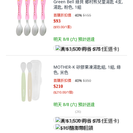
Green Bell 綠貝 鄉村熊兒童湯匙 4支,
湯匙, 粉色, 1組
首購折扣價
40
%
$155
$93
(
$93.00/1套
)
明天 8/8 (六)
預計送達
满 $1,500 再省 $75 (王道卡)
MOTHER-K 矽膠果凍湯匙組, 1組, 綠
色, 米色
首購折扣價
40
%
$350
$210
(
$210.00/1個
)
明天 8/8 (六)
預計送達
(
26
)
满 $1,500 再省 $75 (王道卡)
$16 酷澎幣回饋