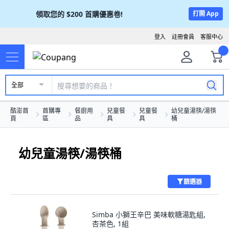
領取您的
$200
首購優惠卷!
打開 App
登入
註冊會員
客服中心
全部
酷澎首
首購專
餐廚用
兒童餐
兒童餐
幼兒童湯筷/湯筷
頁
區
品
具
具
桶
幼兒童湯筷/湯筷桶
篩選器
Simba 小獅王辛巴 美味軟糖湯匙組,
杏茶色, 1組