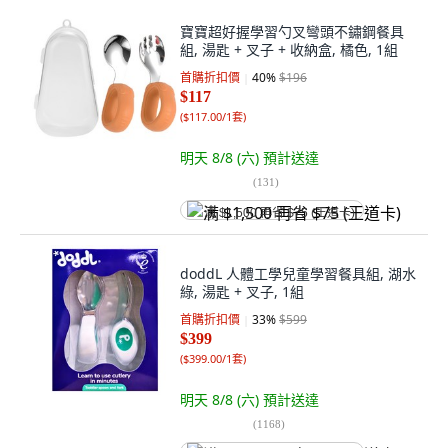
寶寶超好握學習勺叉彎頭不鏽鋼餐具
組, 湯匙 + 叉子 + 收納盒, 橘色, 1組
首購折扣價
40
%
$196
$117
(
$117.00/1套
)
明天 8/8 (六)
預計送達
(
131
)
满 $1,500 再省 $75 (王道卡)
doddL 人體工學兒童學習餐具組, 湖水
綠, 湯匙 + 叉子, 1組
首購折扣價
33
%
$599
$399
(
$399.00/1套
)
明天 8/8 (六)
預計送達
(
1168
)