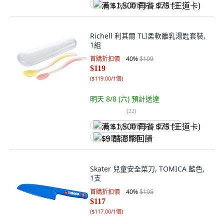
满 $1,500 再省 $75 (王道卡)
Richell 利其爾 TLI柔軟離乳湯匙套裝,
1組
首購折扣價
40
%
$199
$119
(
$119.00/1個
)
明天 8/8 (六)
預計送達
(
22
)
满 $1,500 再省 $75 (王道卡)
$9 酷澎幣回饋
Skater 兒童安全菜刀, TOMICA 藍色,
1支
首購折扣價
40
%
$195
$117
(
$117.00/1個
)