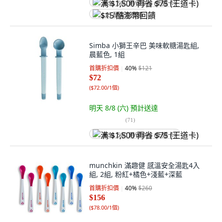
满 $1,500 再省 $75 (王道卡)
$15 酷澎幣回饋
Simba 小獅王辛巴 美味軟糖湯匙組,
晨藍色, 1組
首購折扣價
40
%
$121
$72
(
$72.00/1個
)
明天 8/8 (六)
預計送達
(
71
)
满 $1,500 再省 $75 (王道卡)
munchkin 滿趣健 感溫安全湯匙4入
組, 2組, 粉紅+橘色+淺藍+深藍
首購折扣價
40
%
$260
$156
(
$78.00/1個
)