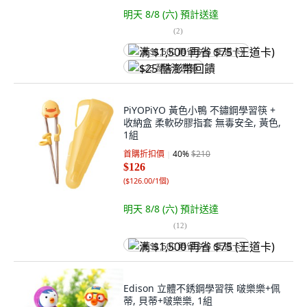
明天 8/8 (六)
預計送達
(
2
)
满 $1,500 再省 $75 (王道卡)
$25 酷澎幣回饋
PiYOPiYO 黃色小鴨 不鏽鋼學習筷 +
收納盒 柔軟矽膠指套 無毒安全, 黃色,
1組
首購折扣價
40
%
$210
$126
(
$126.00/1個
)
明天 8/8 (六)
預計送達
(
12
)
满 $1,500 再省 $75 (王道卡)
Edison 立體不銹鋼學習筷 啵樂樂+佩
蒂, 貝蒂+啵樂樂, 1組