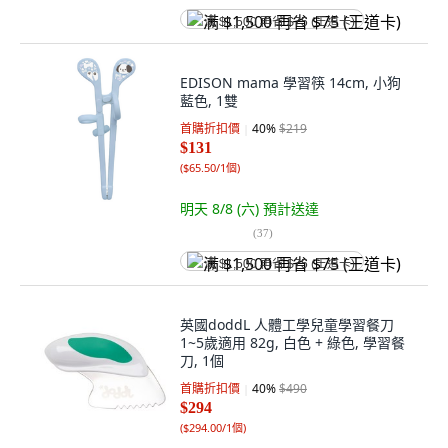
满 $1,500 再省 $75 (王道卡)
EDISON mama 學習筷 14cm, 小狗
藍色, 1雙
首購折扣價
40
%
$219
$131
(
$65.50/1個
)
明天 8/8 (六)
預計送達
(
37
)
满 $1,500 再省 $75 (王道卡)
英國doddL 人體工學兒童學習餐刀
1~5歲適用 82g, 白色 + 綠色, 學習餐
刀, 1個
首購折扣價
40
%
$490
$294
(
$294.00/1個
)