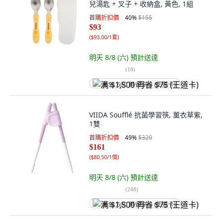
兒湯匙 + 叉子 + 收納盒, 黃色, 1組
首購折扣價
40
%
$155
$93
(
$93.00/1套
)
明天 8/8 (六)
預計送達
(
18
)
满 $1,500 再省 $75 (王道卡)
VIIDA Soufflé 抗菌學習筷, 薰衣草紫,
1雙
首購折扣價
49
%
$320
$161
(
$80.50/1個
)
明天 8/8 (六)
預計送達
(
248
)
满 $1,500 再省 $75 (王道卡)