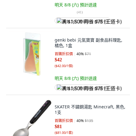
明天 8/8 (六)
預計送達
(
41
)
满 $1,500 再省 $75 (王道卡)
genki bebi 元氣寶寶 副食品料理匙,
橘色, 1盒
首購折扣價
40
%
$71
$42
(
$42.00/1個
)
明天 8/8 (六)
預計送達
满 $1,500 再省 $75 (王道卡)
SKATER 不鏽鋼湯匙 Minecraft, 黑色,
1支
首購折扣價
40
%
$135
$81
(
$81.00/1套
)