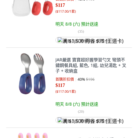
$117
(
$117.00/1套
)
明天 8/8 (六)
預計送達
(
35
)
满 $1,500 再省 $75 (王道卡)
JAR嚴選 寶寶超好握學習勺叉 彎頭不
鏽鋼餐具組, 藍色, 1組, 幼兒湯匙 + 叉
子 + 收納盒
首購折扣價
40
%
$196
$117
(
$117.00/1套
)
明天 8/8 (六)
預計送達
(
20
)
满 $1,500 再省 $75 (王道卡)