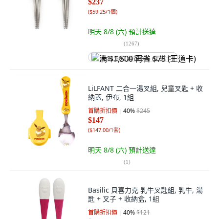
$237
(
$59.25/1個
)
明天 8/8 (六)
預計送達
(
1267
)
满 $1,500 再省 $75 (王道卡)
LiLFANT 二合一湯叉組, 兒童叉匙 + 收
納蓋, 伊布, 1組
首購折扣價
40
%
$245
$147
(
$147.00/1套
)
明天 8/8 (六)
預計送達
(
1
)
Basilic 貝喜力克 乳牛叉匙組, 乳牛, 湯
匙 + 叉子 + 收納盒, 1組
首購折扣價
40
%
$121