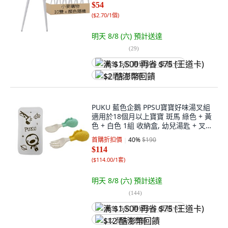
$54
(
$2.70/1個
)
明天 8/8 (六)
預計送達
(
29
)
满 $1,500 再省 $75 (王道卡)
$2 酷澎幣回饋
PUKU 藍色企鵝 PPSU寶寶好味湯叉組
適用於18個月以上寶寶 斑馬 綠色 + 黃
色 + 白色 1組 收納盒, 幼兒湯匙 + 叉子
+ 收納盒
首購折扣價
40
%
$190
$114
(
$114.00/1套
)
明天 8/8 (六)
預計送達
(
144
)
满 $1,500 再省 $75 (王道卡)
$12 酷澎幣回饋