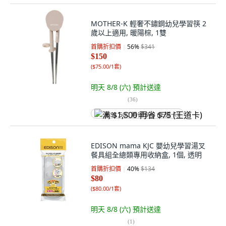
MOTHER-K 輕奢不鏽鋼幼兒學習筷 2
歲以上適用, 暖陽棕, 1雙
首購折扣價
56
%
$341
$150
(
$75.00/1套
)
明天 8/8 (六)
預計送達
(
36
)
满 $1,500 再省 $75 (王道卡)
EDISON mama KJC 嬰幼兒學習湯叉
餐具組全總類專用收納盒, 1個, 透明
首購折扣價
40
%
$134
$80
(
$80.00/1套
)
明天 8/8 (六)
預計送達
(
1
)