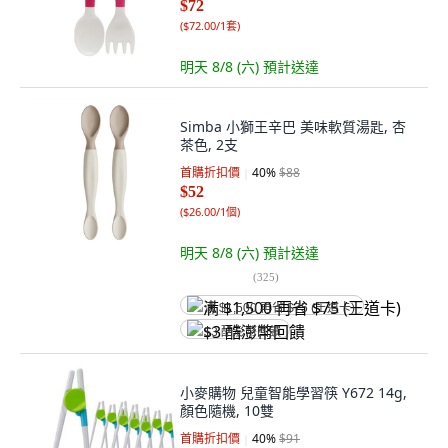
$72
(
$72.00/1套
)
明天 8/8 (六)
預計送達
Simba 小獅王辛巴 美味軟質湯匙, 杏
茶色, 2支
首購折扣價
40
%
$88
$52
(
$26.00/1個
)
明天 8/8 (六)
預計送達
(
325
)
满 $1,500 再省 $75 (王道卡)
$3 酷澎幣回饋
小麥購物 兒童智能學習筷 Y672 14g,
顏色隨機, 10雙
首購折扣價
40
%
$91