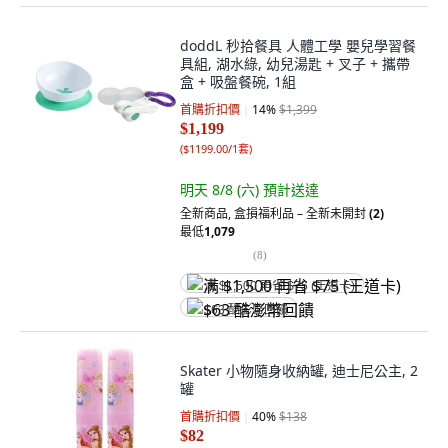
doddL 秒拾餐具 人體工學 嬰兒學習餐
具組, 湖水綠, 幼兒湯匙 + 叉子 + 攜帶
盒 + 吸盤餐碗, 1組
首購折扣價
14
%
$1,399
$1,199
(
$1199.00/1套
)
明天 8/8 (六)
預計送達
全新商品
,
盒損福利品 – 全新未開封
(2)
最低
1,079
(
8
)
满 $1,500 再省 $75 (王道卡)
$63 酷澎幣回饋
Skater 小物隨身收納罐, 迪士尼公主, 2
罐
首購折扣價
40
%
$138
$82