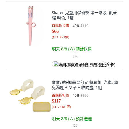
Skater 兒童用學習筷 第一階段, 凱蒂
貓 粉色, 1雙
首購折扣價
40
%
$110
$66
(
$33.00/1個
)
明天 8/8 (六)
預計送達
(
37
)
满 $1,500 再省 $75 (王道卡)
寶寶超好握學習勺叉 餐具組, 汽車, 幼
兒湯匙 + 叉子 + 收納盒, 1組
首購折扣價
40
%
$196
$117
(
$117.00/1套
)
明天 8/8 (六)
預計送達
(
22
)