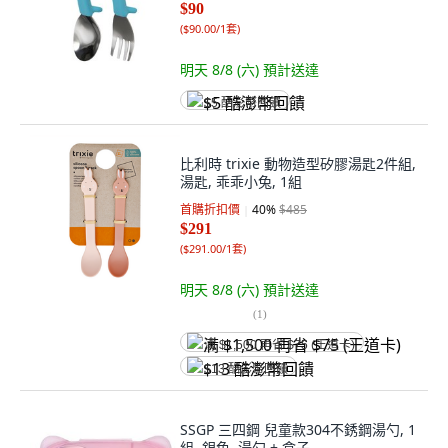
$90
(
$90.00/1套
)
明天 8/8 (六)
預計送達
$5 酷澎幣回饋
比利時 trixie 動物造型矽膠湯匙2件組,
湯匙, 乖乖小兔, 1組
首購折扣價
40
%
$485
$291
(
$291.00/1套
)
明天 8/8 (六)
預計送達
(
1
)
满 $1,500 再省 $75 (王道卡)
$13 酷澎幣回饋
SSGP 三四鋼 兒童款304不銹鋼湯勺, 1
組, 銀色, 湯勺 + 盒子