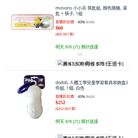
minions 小小兵 筷匙組, 顏色隨機, 湯
匙 + 筷子, 1組
首購折扣價
40
%
$100
$60
(
$60.00/1套
)
明天 8/8 (六)
預計送達
(
1
)
满 $1,500 再省 $75 (王道卡)
doddL 人體工學兒童學習餐具收納盒2
件組, 1個, 白色
首購折扣價
40
%
$420
$252
(
$252.00/1套
)
明天 8/8 (六)
預計送達
(
1
)