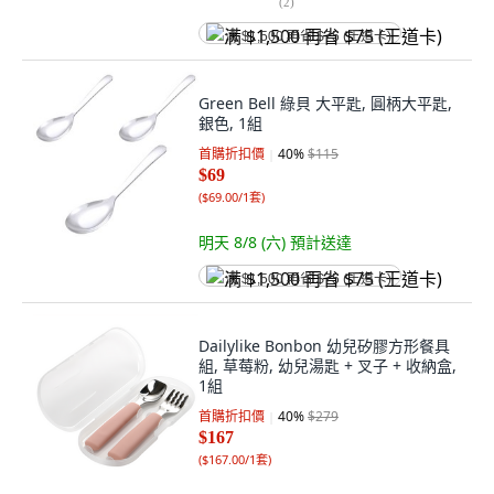
(
2
)
满 $1,500 再省 $75 (王道卡)
Green Bell 綠貝 大平匙, 圓柄大平匙,
銀色, 1組
首購折扣價
40
%
$115
$69
(
$69.00/1套
)
明天 8/8 (六)
預計送達
满 $1,500 再省 $75 (王道卡)
Dailylike Bonbon 幼兒矽膠方形餐具
組, 草莓粉, 幼兒湯匙 + 叉子 + 收納盒,
1組
首購折扣價
40
%
$279
$167
(
$167.00/1套
)