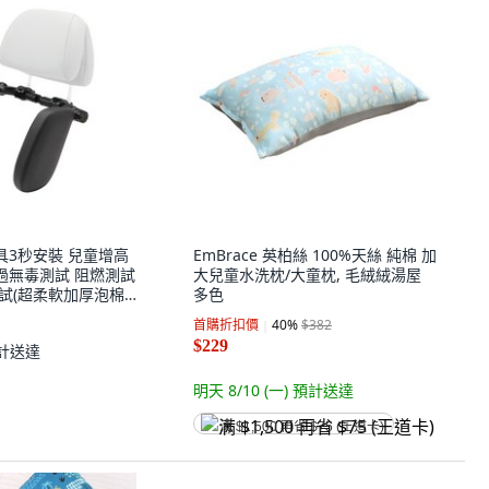
具3秒安裝 兒童增高
EmBrace 英柏絲 100%天絲 純棉 加
通過無毒測試 阻燃測試
大兒童水洗枕/大童枕, 毛絨絨湯屋
測試(超柔軟加厚泡棉)
多色
I(黑色),單品購買
首購折扣價
40
%
$382
$229
計送達
明天 8/10 (一)
預計送達
满 $1,500 再省 $75 (王道卡)