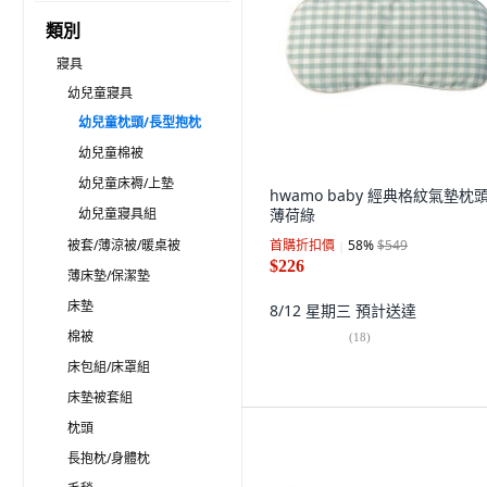
類別
寢具
幼兒童寢具
幼兒童枕頭/長型抱枕
幼兒童棉被
幼兒童床褥/上墊
hwamo baby 經典格紋氣墊枕頭
幼兒童寢具組
薄荷綠
被套/薄涼被/暖桌被
首購折扣價
58
%
$549
$226
薄床墊/保潔墊
床墊
8/12 星期三
預計送達
棉被
(
18
)
床包組/床罩組
床墊被套組
枕頭
長抱枕/身體枕