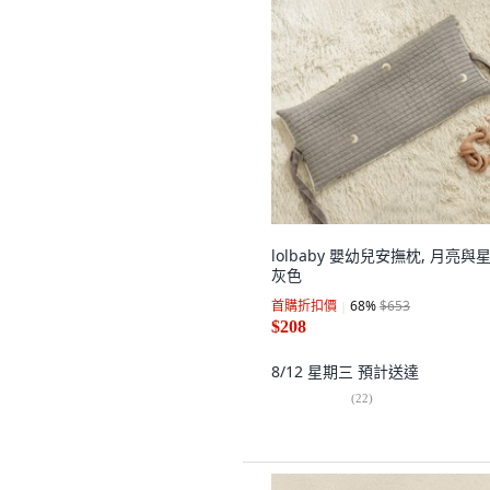
lolbaby 嬰幼兒安撫枕, 月亮與
灰色
首購折扣價
68
%
$653
$208
8/12 星期三
預計送達
(
22
)