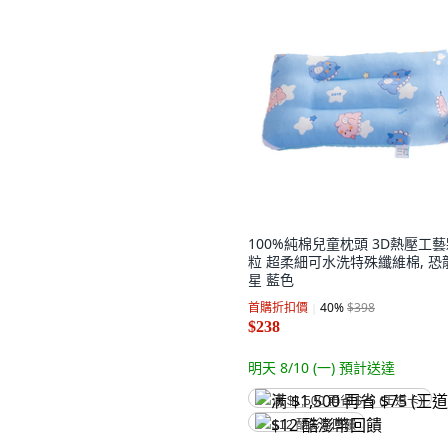
100%純棉兒童枕頭 3D熱壓工
粒 超柔細可水洗特殊纖維棉, 恐
星 藍色
首購折扣價
40
%
$398
$238
明天 8/10 (一)
預計送達
满 $1,500 再省 $75 (王道卡)
$12 酷澎幣回饋