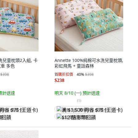
洗兒童枕頭2入組, 卡
Annette 100%純棉可水洗兒童枕頭,
汽車 多色
彩虹飛馬 + 童話森林
$398
首購折扣價
40
%
$398
$238
預計送達
明天 8/10 (一)
預計送達
(
1
)
省 $75 (王道卡)
满 $1,500 再省 $75 (王道卡)
回饋
$12 酷澎幣回饋