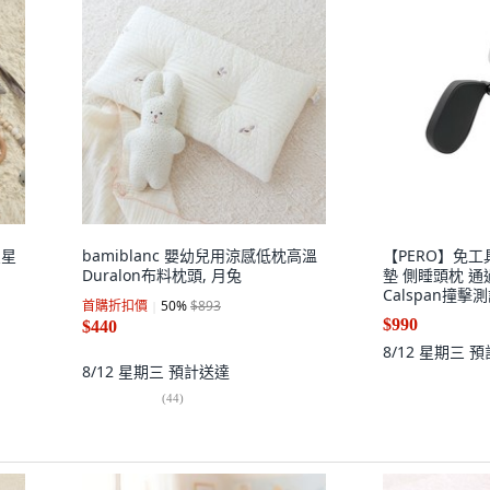
星星
bamiblanc 嬰幼兒用涼感低枕高溫
【PERO】免工
Duralon布料枕頭, 月兔
墊 側睡頭枕 
Calspan撞擊
首購折扣價
50
%
$893
紫色, 側睡頭枕I
$990
$440
8/12 星期三
預
8/12 星期三
預計送達
(
44
)