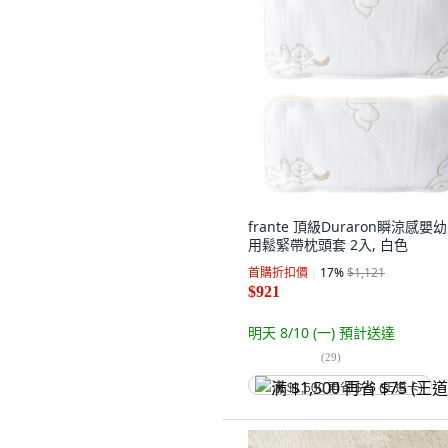
frante 頂級Duraron瞬涼感嬰
用鬆緊帶枕頭套 2入, 白色
首購折扣價
17
%
$1,121
$921
明天 8/10 (一)
預計送達
(
29
)
满 $1,500 再省 $75 (王道卡)