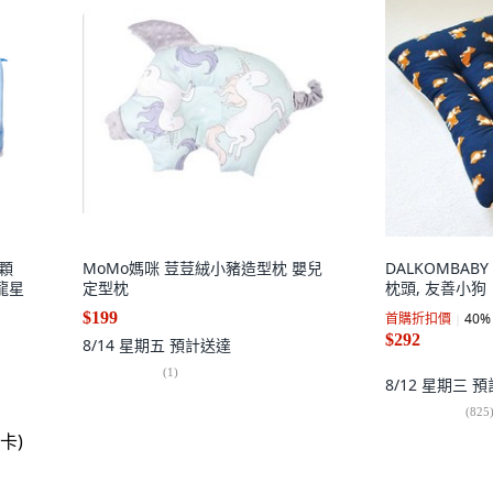
藝顆
MoMo媽咪 荳荳絨小豬造型枕 嬰兒
DALKOMBA
龍星
定型枕
枕頭, 友善小狗
$199
首購折扣價
40
%
$292
8/14 星期五
預計送達
(
1
)
8/12 星期三
預
(
825