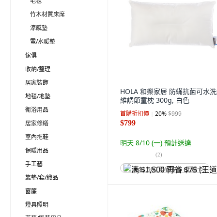
毛毯
竹木材質床席
涼感墊
電/水暖墊
傢俱
收納/整理
居家裝飾
HOLA 和樂家居 防蟎抗菌可水
地毯/地墊
維調節童枕 300g, 白色
衛浴用品
首購折扣價
20
%
$999
$799
居家修繕
室內拖鞋
明天 8/10 (一)
預計送達
保暖用品
(
2
)
手工藝
满 $1,500 再省 $75 (王道卡)
靠墊/套/織品
窗簾
燈具照明