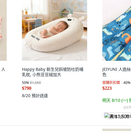
 人
Happy Baby 新生兒斜坡防吐奶哺
JEIYUNI 人
乳枕, 小熊豆豆絨加大
色
50
%
$1,580
首購折扣價
40
%
$790
$223
8/20
預計送達
明天 8/10 (一)
(
217
满 $1,500 再