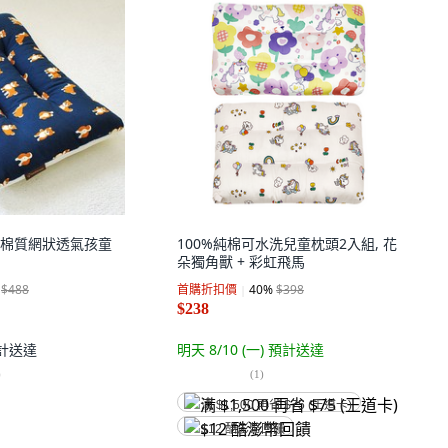
BY 棉質網狀透氣孩童
100%純棉可水洗兒童枕頭2入組, 花
朵獨角獸 + 彩虹飛馬
$488
首購折扣價
40
%
$398
$238
計送達
明天 8/10 (一)
預計送達
)
(
1
)
满 $1,500 再省 $75 (王道卡)
$12 酷澎幣回饋