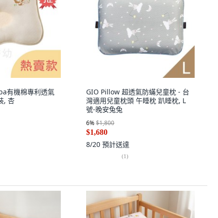
mba有機棉專利透氣
GIO Pillow 超透氣防蟎兒童枕 - 台
, 杏
灣適用兒童枕頭 午睡枕 趴睡枕, L
號-晚安兔兔
6
%
$1,800
$1,680
8/20
預計送達
(
1
)