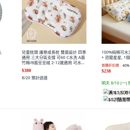
,
兒童枕頭 護脊成長枕 雙面設計 四季
100%純棉可水
通用 三大分區支撐 可60 C水洗 A面
+ 恐龍星星, 1個
竹棉/B面豆豆絨 2-12歲適用 可水洗
首購折扣價
40
%
枕, 綠野仙蹤-四季款 竹棉紗布+豆豆
$380
$238
絨 ,50*30*2-4cm 適合1-5歲
8/20
預計送達
明天 8/10 (一)
满 $1,500 再
$12 酷澎幣