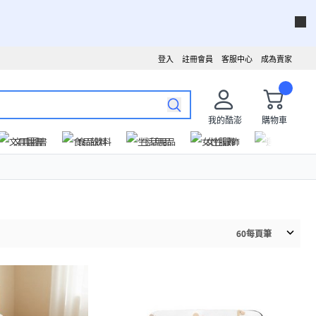
登入
註冊會員
客服中心
成為賣家
我的酷澎
購物車
文具圖書
食品飲料
生活用品
女性服飾
運動戶外
60
每頁筆