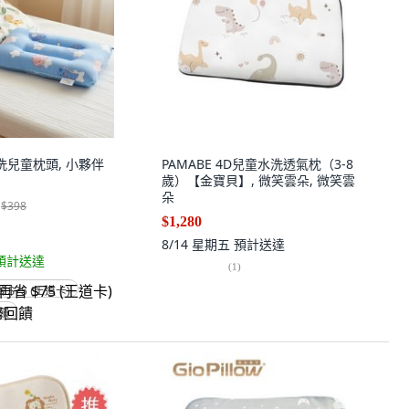
洗兒童枕頭, 小夥伴
PAMABE 4D兒童水洗透氣枕（3-8
歲）【金寶貝】, 微笑雲朵, 微笑雲
朵
$398
$1,280
8/14 星期五
預計送達
預計送達
(
1
)
省 $75 (王道卡)
回饋