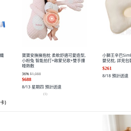
洗纖
寶寶安撫擁抱枕 柔軟舒適可愛造型,
小獅王辛巴Si
小粉兔 智能拍打+啟蒙兒歌+雙手摟
嬰兒枕, 詳見包裝
睡熱敷
$261
36
%
$1,088
8/18
預計送達
$688
8/13 星期四
預計送達
(
1
)