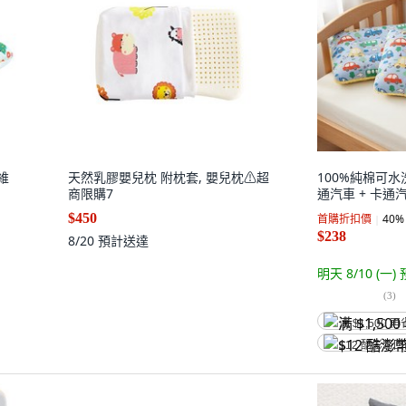
維
天然乳膠嬰兒枕 附枕套, 嬰兒枕⚠超
100%純棉可水
商限購7
通汽車 + 卡通
$450
首購折扣價
40
%
$238
8/20
預計送達
明天 8/10 (一)
(
3
)
满 $1,500 再
$12 酷澎幣