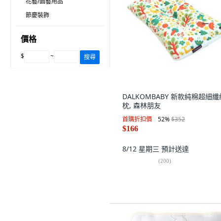
花藝/園藝用品
節慶裝飾
價格
$
~
搜尋
DALKOMBABY 新款純棉超細纖
枕, 森林朋友
首購折扣價
52
%
$352
$166
8/12 星期三
預計送達
(
200
)