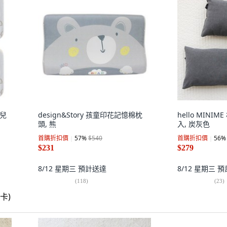
幼兒
design&Story 孩童印花記憶棉枕
hello MINI
頭, 熊
入, 炭灰色
首購折扣價
57
%
$540
首購折扣價
56
%
$231
$279
8/12 星期三
預計送達
8/12 星期三
預
(
118
)
(
23
)