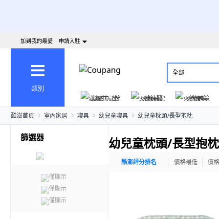
加到我的最愛
申請入駐
全部
類別
澎派中元節
火箭速配
火箭跨境
酷澎首頁
室內家居
寢具
幼兒童寢具
幼兒童枕頭/長型抱枕
篩選器
幼兒童枕頭/長型抱枕
酷澎評分排名
價格最低
價
僅顯示
僅顯示
僅顯示