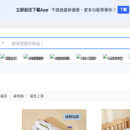
立即前往下載App
不錯過最新優惠、更多功能等著你！
下載
嬰幼兒
保健醫療
美妝保養
個人清潔
玩具休閒
格最高
最熱銷
最新上架