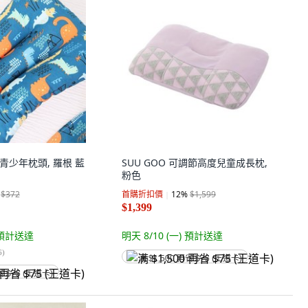
造絲青少年枕頭, 羅根 藍
SUU GOO 可調節高度兒童成長枕,
粉色
$372
首購折扣價
12
%
$1,599
$1,399
預計送達
明天 8/10 (一)
預計送達
6
)
满 $1,500 再省 $75 (王道卡)
省 $75 (王道卡)