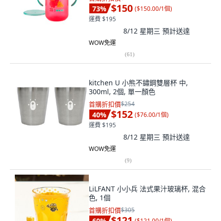
$150
73
%
(
$150.00/1個
)
運費 $195
8/12 星期三
預計送達
WOW免運
(
61
)
kitchen U 小熊不鏽鋼雙層杯 中,
300ml, 2個, 單一顏色
首購折扣價
$254
$152
40
%
(
$76.00/1個
)
運費 $195
8/12 星期三
預計送達
WOW免運
(
9
)
LiLFANT 小小兵 法式果汁玻璃杯, 混合
色, 1個
首購折扣價
$305
$121
60
%
(
$121.00/1個
)