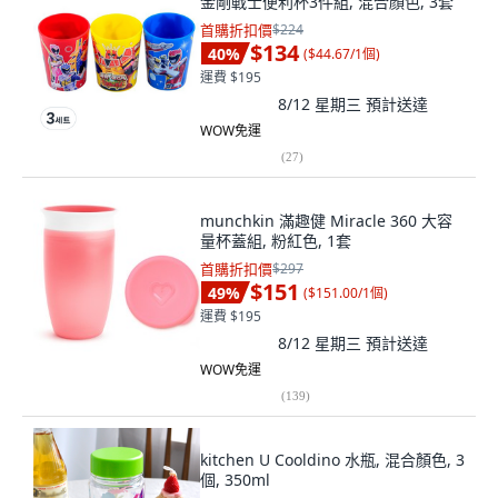
金剛戰士便利杯3件組, 混合顏色, 3套
首購折扣價
$224
$134
40
%
(
$44.67/1個
)
運費 $195
8/12 星期三
預計送達
WOW免運
(
27
)
munchkin 滿趣健 Miracle 360 大容
量杯蓋組, 粉紅色, 1套
首購折扣價
$297
$151
49
%
(
$151.00/1個
)
運費 $195
8/12 星期三
預計送達
WOW免運
(
139
)
kitchen U Cooldino 水瓶, 混合顏色, 3
個, 350ml