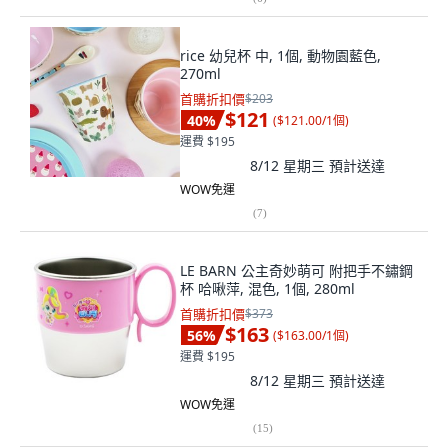
rice 幼兒杯 中, 1個, 動物園藍色,
270ml
首購折扣價
$203
$121
40
%
(
$121.00/1個
)
運費 $195
8/12 星期三
預計送達
WOW免運
(
7
)
LE BARN 公主奇妙萌可 附把手不鏽鋼
杯 哈啾萍, 混色, 1個, 280ml
首購折扣價
$373
$163
56
%
(
$163.00/1個
)
運費 $195
8/12 星期三
預計送達
WOW免運
(
15
)