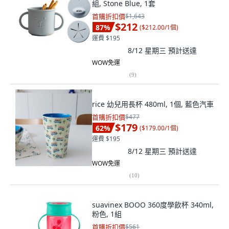
組, Stone Blue, 1套
首購折扣價
$1,643
$212
87
%
(
$212.00/1個
)
運費 $195
8/12 星期三
預計送達
WOW免運
(
9
)
rice 幼兒用長杯 480ml, 1個, 藍色汽車
首購折扣價
$477
$179
62
%
(
$179.00/1個
)
運費 $195
8/12 星期三
預計送達
WOW免運
(
10
)
suavinex BOOO 360度學飲杯 340ml,
粉色, 1組
首購折扣價
$561