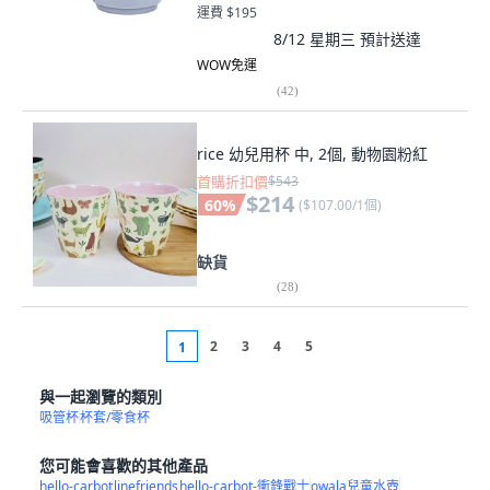
運費 $195
8/12 星期三
預計送達
WOW免運
(
42
)
rice 幼兒用杯 中, 2個, 動物園粉紅
首購折扣價
$543
$214
60
%
(
$107.00/1個
)
缺貨
(
28
)
2
3
4
5
1
與一起瀏覽的類別
吸管杯
杯套/零食杯
您可能會喜歡的其他產品
hello-carbot
linefriends
hello-carbot-衝鋒戰士
owala兒童水壺