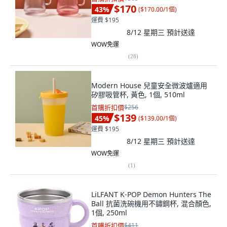
$170
43
%
(
$170.00/1個
)
運費 $195
8/12 星期三
預計送達
WOW免運
(
28
)
Modern House 兒童安全微波爐適用
矽膠吸管杯, 黃色, 1個, 510ml
首購折扣價
$256
$139
45
%
(
$139.00/1個
)
運費 $195
8/12 星期三
預計送達
WOW免運
(
1
)
LiLFANT K-POP Demon Hunters The
Ball 抗菌洗碗機用不鏽鋼杯, 混合顏色,
1個, 250ml
首購折扣價
$411