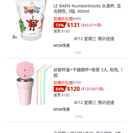
LE BARN Numberblocks 水滴杯, 混
合顏色, 3個, 300ml
首購折扣價
$486
$131
73
%
(
$43.67/1個
)
運費 $195
8/12 星期三
預計送達
WOW免運
(
34
)
矽膠杯蓋+不鏽鋼杯+吸管 3入, 粉色, 1
組
首購折扣價
$755
$120
84
%
(
$120.00/1個
)
運費 $195
8/12 星期三
預計送達
WOW免運
(
162
)