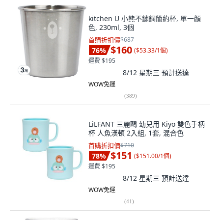
kitchen U 小熊不鏽鋼簡約杯, 單一顏
色, 230ml, 3個
首購折扣價
$687
$160
76
%
(
$53.33/1個
)
運費 $195
8/12 星期三
預計送達
WOW免運
(
389
)
LiLFANT 三麗鷗 幼兒用 Kiyo 雙色手柄
杯 人魚漢頓 2入組, 1套, 混合色
首購折扣價
$710
$151
78
%
(
$151.00/1個
)
運費 $195
8/12 星期三
預計送達
WOW免運
(
41
)