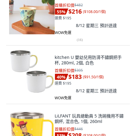
首購折扣價
$482
$216
55
%
(
$108.00/1個
)
運費 $195
8/12 星期三
預計送達
WOW免運
(
16
)
kitchen U 嬰幼兒用防滑不鏽鋼把手
杯, 280ml, 2個, 白色
首購折扣價
$305
$183
40
%
(
$91.50/1個
)
運費 $195
8/12 星期三
預計送達
WOW免運
LiLFANT 玩具總動員 5 洗碗機用不鏽
鋼杯, 混合色, 1個, 260ml
首購折扣價
$446
$208
53
%
(
$208.00/1個
)