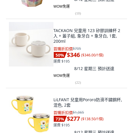
WOW免運
(
10
)
TACKAON 兒童用 123 矽膠訓練杯 2
入 + 蓋子組, 象牙白 + 象牙白, 1套,
200ml
首購折扣價
$705
$346
50
%
(
$346.00/1個
)
運費 $195
8/12 星期三
預計送達
WOW免運
(
22
)
LiLFANT 兒童用Pororo防滑不鏽鋼杯,
混色, 2套
首購折扣價
$1,065
$277
73
%
(
$138.50/1個
)
運費 $195
8/12 星期三
預計送達