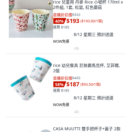
rice 兒童用 丹麥 Rice 小號杯 170ml x
2件組, 1套, 松鼠, 紅色蘑菇
首購折扣價
$322
$193
40
%
(
$193.00/1個
)
運費 $195
8/12 星期三
預計送達
WOW免運
(
3
)
rice 幼兒餐具 巨無霸馬克杯, 艾菲爾,
2個
首購折扣價
$455
$187
58
%
(
$93.50/1個
)
運費 $195
8/12 星期三
預計送達
WOW免運
(
2
)
CASA MUUTTI 雙手把杯子+蓋子 2款