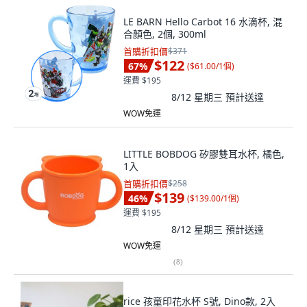
LE BARN Hello Carbot 16 水滴杯, 混
合顏色, 2個, 300ml
首購折扣價
$371
$122
67
%
(
$61.00/1個
)
運費 $195
8/12 星期三
預計送達
WOW免運
LITTLE BOBDOG 矽膠雙耳水杯, 橘色,
1入
首購折扣價
$258
$139
46
%
(
$139.00/1個
)
運費 $195
8/12 星期三
預計送達
WOW免運
(
8
)
rice 孩童印花水杯 S號, Dino款, 2入