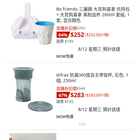
Bo friends 三麗鷗 大耳狗喜拿 托特包
+ 大耳狗喜拿 美耐皿杯 260ml 套組, 1
套, 混合顏色
首購折扣價
$702
$252
64
%
(
$252.00/1個
)
運費 $195
8/12 星期三
預計送達
WOW免運
difrax 防漏360度自主學習杯, 石色, 1
個, 250ml
首購折扣價
$540
$283
47
%
(
$283.00/1個
)
運費 $195
8/12 星期三
預計送達
WOW免運
(
12
)