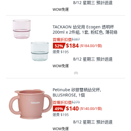
8/12 星期三
預計送達
WOW免運
TACKAON 幼兒用 Ecogen 透明杯
200ml x 2件組, 1套, 粉紅色, 薄荷綠
首購折扣價
$387
$184
52
%
(
$184.00/1個
)
運費 $195
8/12 星期三
預計送達
WOW免運
(
8
)
Petinube 矽膠雙柄幼兒杯,
BLUSHROSE, 1個
首購折扣價
$279
$140
49
%
(
$140.00/1個
)
運費 $195
8/12 星期三
預計送達
WOW免運