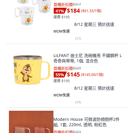
首購折扣價
$317
$184
41
%
(
$61.33/1個
)
運費 $195
8/12 星期三
預計送達
WOW免運
(
12
)
LiLFANT 迪士尼 洗碗機用 不鏽鋼杯 L
奇奇與蒂蒂, 1個, 混合色
首購折扣價
$329
$145
55
%
(
$145.00/1個
)
運費 $195
8/12 星期三
預計送達
WOW免運
(
19
)
Modern House 可微波防傾倒杯2件
組, 1套, 220ml, 透明, 粉紅色
首購折扣價
$303