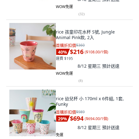
WOW免運
(
32
)
rice 孩童印花水杯 S號, Jungle
Animal Pink款, 2入
首購折扣價
$360
$216
40
%
(
$108.00/1個
)
運費 $195
8/12 星期三
預計送達
WOW免運
(
8
)
rice 幼兒杯 小 170ml x 6件組, 1套,
Funky
首購折扣價
$989
$694
29
%
(
$694.00/1個
)
8/12 星期三
預計送達
免運