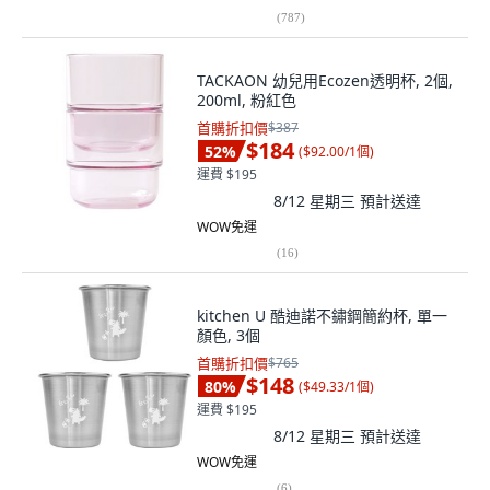
(
787
)
TACKAON 幼兒用Ecozen透明杯, 2個,
200ml, 粉紅色
首購折扣價
$387
$184
52
%
(
$92.00/1個
)
運費 $195
8/12 星期三
預計送達
WOW免運
(
16
)
kitchen U 酷迪諾不鏽鋼簡約杯, 單一
顏色, 3個
首購折扣價
$765
$148
80
%
(
$49.33/1個
)
運費 $195
8/12 星期三
預計送達
WOW免運
(
6
)