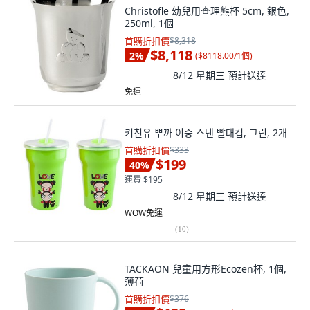
Christofle 幼兒用查理熊杯 5cm, 銀色,
250ml, 1個
首購折扣價
$8,318
$8,118
2
%
(
$8118.00/1個
)
8/12 星期三
預計送達
免運
키친유 뿌까 이중 스텐 빨대컵, 그린, 2개
首購折扣價
$333
$199
40
%
運費 $195
8/12 星期三
預計送達
WOW免運
(
10
)
TACKAON 兒童用方形Ecozen杯, 1個,
薄荷
首購折扣價
$376