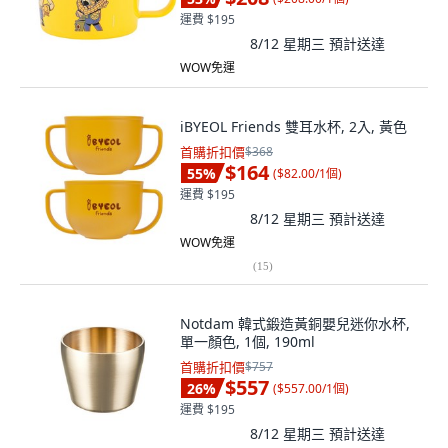
運費 $195
8/12 星期三
預計送達
WOW免運
iBYEOL Friends 雙耳水杯, 2入, 黃色
首購折扣價
$368
$164
55
%
(
$82.00/1個
)
運費 $195
8/12 星期三
預計送達
WOW免運
(
15
)
Notdam 韓式鍛造黃銅嬰兒迷你水杯,
單一顏色, 1個, 190ml
首購折扣價
$757
$557
26
%
(
$557.00/1個
)
運費 $195
8/12 星期三
預計送達