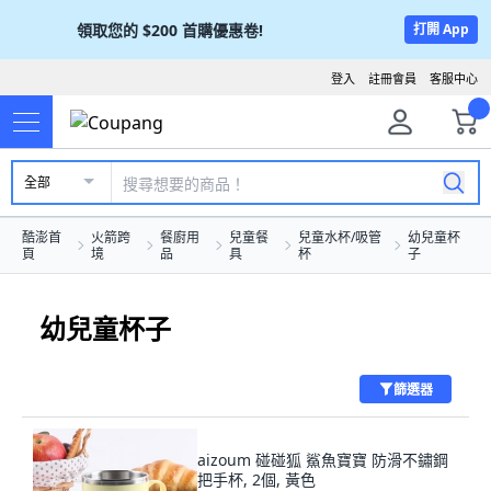
領取您的
$200
首購優惠卷!
打開 App
登入
註冊會員
客服中心
全部
酷澎首
火箭跨
餐廚用
兒童餐
兒童水杯/吸管
幼兒童杯
頁
境
品
具
杯
子
幼兒童杯子
篩選器
aizoum 碰碰狐 鯊魚寶寶 防滑不鏽鋼
把手杯, 2個, 黃色