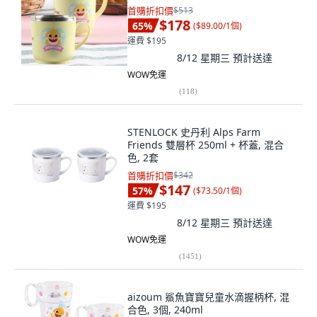
首購折扣價
$513
$178
65
%
(
$89.00/1個
)
運費 $195
8/12 星期三
預計送達
WOW免運
(
118
)
STENLOCK 史丹利 Alps Farm
Friends 雙層杯 250ml + 杯蓋, 混合
色, 2套
首購折扣價
$342
$147
57
%
(
$73.50/1個
)
運費 $195
8/12 星期三
預計送達
WOW免運
(
1451
)
aizoum 鯊魚寶寶兒童水滴握柄杯, 混
合色, 3個, 240ml