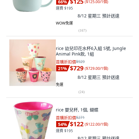
$125
66
%
(
$125.00/1個
)
運費 $195
8/12 星期三
預計送達
WOW免運
(
167
)
rice 幼兒印花水杯6入組 S號, Jungle
Animal Pink款, 1組
首購折扣價
$929
$729
21
%
(
$729.00/1個
)
8/12 星期三
預計送達
免運
(
24
)
rice 嬰兒杯, 1個, 蝴蝶
首購折扣價
$271
$122
54
%
(
$122.00/1個
)
運費 $195
8/12 星期三
預計送達