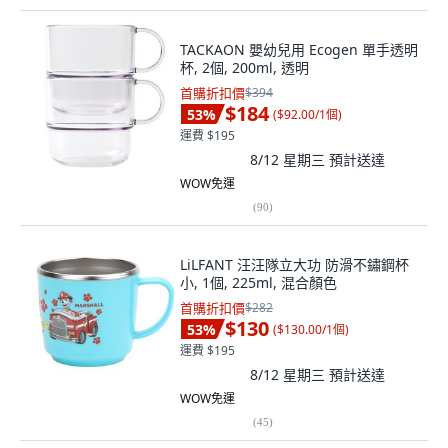
TACKAON 嬰幼兒用 Ecogen 單手透明
杯, 2個, 200ml, 透明
首購折扣價
$394
$184
53
%
(
$92.00/1個
)
運費 $195
8/12 星期三
預計送達
WOW免運
(
90
)
LiLFANT 汪汪隊立大功 防滑不鏽鋼杯
小, 1個, 225ml, 混合顏色
首購折扣價
$282
$130
53
%
(
$130.00/1個
)
運費 $195
8/12 星期三
預計送達
WOW免運
(
45
)