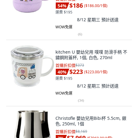
$186
54
%
(
$186.00/1個
)
運費 $195
8/12 星期三
預計送達
WOW免運
(
6
)
kitchen U 嬰幼兒用 噗噗 防滑手柄 不
鏽鋼附蓋杯, 1個, 白色, 270ml
首購折扣價
$373
$223
40
%
(
$223.00/1個
)
運費 $195
8/12 星期三
預計送達
WOW免運
(
34
)
Christofle 嬰幼兒用Bibi杯 5.5cm, 銀
色, 250ml, 1個
首購折扣價
$8,169
$7,969