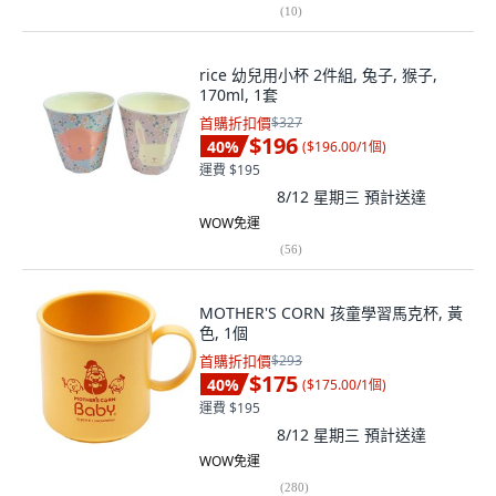
(
10
)
rice 幼兒用小杯 2件組, 兔子, 猴子,
170ml, 1套
首購折扣價
$327
$196
40
%
(
$196.00/1個
)
運費 $195
8/12 星期三
預計送達
WOW免運
(
56
)
MOTHER'S CORN 孩童學習馬克杯, 黃
色, 1個
首購折扣價
$293
$175
40
%
(
$175.00/1個
)
運費 $195
8/12 星期三
預計送達
WOW免運
(
280
)