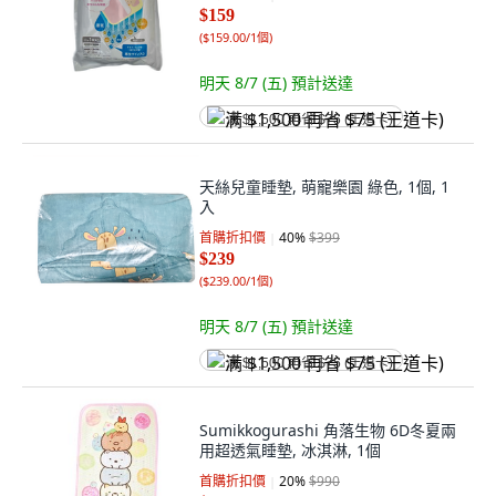
$159
(
$159.00/1個
)
明天 8/7 (五)
預計送達
满 $1,500 再省 $75 (王道卡)
天絲兒童睡墊, 萌寵樂園 綠色, 1個, 1
入
首購折扣價
40
%
$399
$239
(
$239.00/1個
)
明天 8/7 (五)
預計送達
满 $1,500 再省 $75 (王道卡)
Sumikkogurashi 角落生物 6D冬夏兩
用超透氣睡墊, 冰淇淋, 1個
首購折扣價
20
%
$990