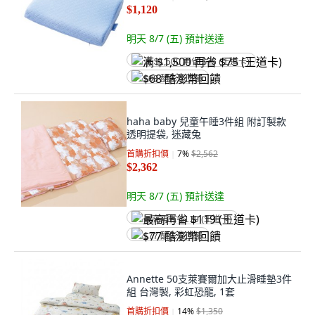
$1,120
明天 8/7 (五)
預計送達
满 $1,500 再省 $75 (王道卡)
$68 酷澎幣回饋
haha baby 兒童午睡3件組 附訂製款
透明提袋, 迷藏兔
首購折扣價
7
%
$2,562
$2,362
明天 8/7 (五)
預計送達
最高再省 $119 (王道卡)
$77 酷澎幣回饋
Annette 50支萊賽爾加大止滑睡墊3件
組 台灣製, 彩虹恐龍, 1套
首購折扣價
14
%
$1,350