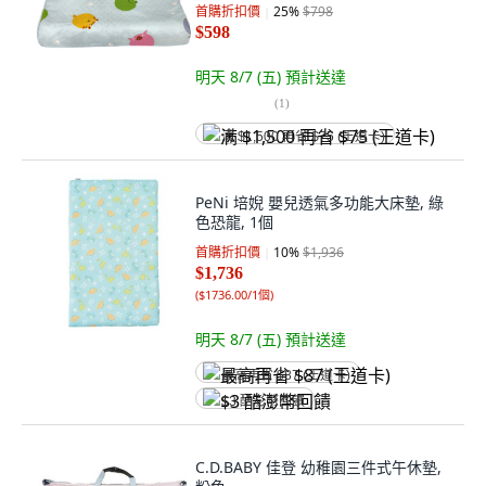
首購折扣價
25
%
$798
$598
明天 8/7 (五)
預計送達
(
1
)
满 $1,500 再省 $75 (王道卡)
PeNi 培婗 嬰兒透氣多功能大床墊, 綠
色恐龍, 1個
首購折扣價
10
%
$1,936
$1,736
(
$1736.00/1個
)
明天 8/7 (五)
預計送達
最高再省 $87 (王道卡)
$3 酷澎幣回饋
C.D.BABY 佳登 幼稚園三件式午休墊,