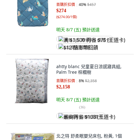
首購折扣價
40
%
$457
$274
(
$274.00/1個
)
明天 8/7 (五)
預計送達
满 $1,500 再省 $75 (王道卡)
$12 酷澎幣回饋
ahtty blanc 兒童夏日涼感寢具組,
Palm Tree 棕櫚樹
首購折扣價
8
%
$2,358
$2,158
明天 8/7 (五)
預計送達
(
36
)
最高再省 $108 (王道卡)
北之特 舒柔眠嬰兒床包, 粉黃, 1個