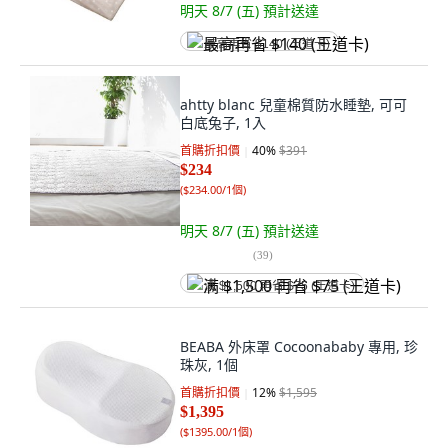
明天 8/7 (五)
預計送達
最高再省 $140 (王道卡)
ahtty blanc 兒童棉質防水睡墊, 可可
白底兔子, 1入
首購折扣價
40
%
$391
$234
(
$234.00/1個
)
明天 8/7 (五)
預計送達
(
39
)
满 $1,500 再省 $75 (王道卡)
BEABA 外床罩 Cocoonababy 專用, 珍
珠灰, 1個
首購折扣價
12
%
$1,595
$1,395
(
$1395.00/1個
)