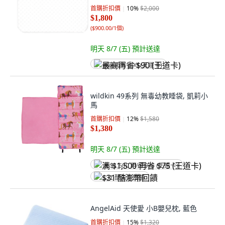
首購折扣價
10
%
$2,000
$1,800
(
$900.00/1個
)
明天 8/7 (五)
預計送達
最高再省 $90 (王道卡)
wildkin 49系列 無毒幼教睡袋, 凱莉小
馬
首購折扣價
12
%
$1,580
$1,380
明天 8/7 (五)
預計送達
满 $1,500 再省 $75 (王道卡)
$31 酷澎幣回饋
AngelAid 天使愛 小B嬰兒枕, 藍色
首購折扣價
15
%
$1,320