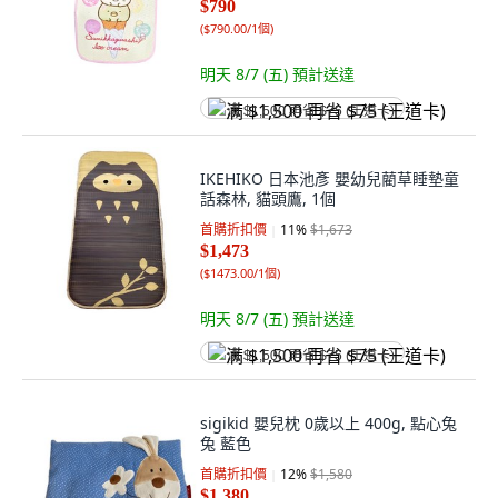
$790
(
$790.00/1個
)
明天 8/7 (五)
預計送達
满 $1,500 再省 $75 (王道卡)
IKEHIKO 日本池彥 嬰幼兒藺草睡墊童
話森林, 貓頭鷹, 1個
首購折扣價
11
%
$1,673
$1,473
(
$1473.00/1個
)
明天 8/7 (五)
預計送達
满 $1,500 再省 $75 (王道卡)
sigikid 嬰兒枕 0歲以上 400g, 點心兔
兔 藍色
首購折扣價
12
%
$1,580
$1,380