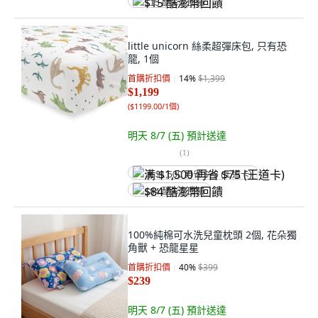
$15 酷澎幣回饋
little unicorn 絲柔超彈床包, 只有恐
龍, 1個
首購折扣價
14
%
$1,399
$1,199
(
$1199.00/1個
)
明天 8/7 (五)
預計送達
(
1
)
满 $1,500 再省 $75 (王道卡)
$84 酷澎幣回饋
100%純棉可水洗兒童枕頭 2個, 花朵獨
角獸 + 恐龍星星
首購折扣價
40
%
$399
$239
明天 8/7 (五)
預計送達