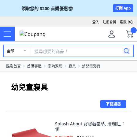
領取您的
$200
首購優惠卷!
打開 App
登入
註冊會員
客服中心
全部
酷澎首頁
首購專區
室內家居
寢具
幼兒童寢具
幼兒童寢具
篩選器
Splash About 寶寶著裝墊, 珊瑚紅, 1
個