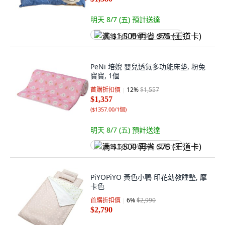
明天 8/7 (五)
預計送達
满 $1,500 再省 $75 (王道卡)
PeNi 培婗 嬰兒透氣多功能床墊, 粉兔
寶寶, 1個
首購折扣價
12
%
$1,557
$1,357
(
$1357.00/1個
)
明天 8/7 (五)
預計送達
满 $1,500 再省 $75 (王道卡)
PiYOPiYO 黃色小鴨 印花幼教睡墊, 摩
卡色
首購折扣價
6
%
$2,990
$2,790