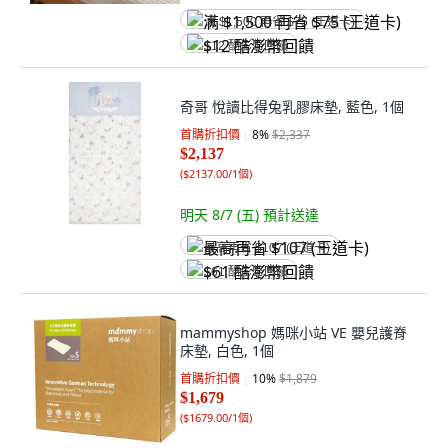
满 $1,500 再省 $75 (王道卡)
$12 酷澎幣回饋
奇哥 悅讀比得兔乳膠床墊, 藍色, 1個
首購折扣價
8
%
$2,337
$2,137
(
$2137.00/1個
)
明天 8/7 (五)
預計送達
最高再省 $107 (王道卡)
$61 酷澎幣回饋
mammyshop 媽咪小站 VE 嬰兒護脊
床墊, 白色, 1個
首購折扣價
10
%
$1,879
$1,679
(
$1679.00/1個
)