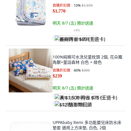
首購折扣價
10
%
$1,970
$1,770
明天 8/7 (五)
預計送達
(
49
)
最高再省 $89 (王道卡)
100%純棉可水洗兒童枕頭 2個, 花朵獨
角獸+童話森林 白色 + 綠色
首購折扣價
40
%
$399
$239
明天 8/7 (五)
預計送達
满 $1,500 再省 $75 (王道卡)
$12 酷澎幣回饋
UPPAbaby Remi 多功能嬰兒床防水床
墊套 適用上方床墊, 白色, 2個