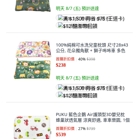
明天 8/7 (五)
預計送達
满 $1,500 再省 $75 (王道卡)
$12 酷澎幣回饋
100%純棉可水洗兒童枕頭 尺寸28x43
公分, 花朵獨角獸 + 獅子咘咘車 多色
首購折扣價
40
%
$398
$238
明天 8/7 (五)
預計送達
满 $1,500 再省 $75 (王道卡)
$12 酷澎幣回饋
PUKU 藍色企鵝 Air護頭型3D嬰兒枕
蜂巢狀透氣層 涼爽舒適, 車車樂園, 1個
首購折扣價
27
%
$739
$539