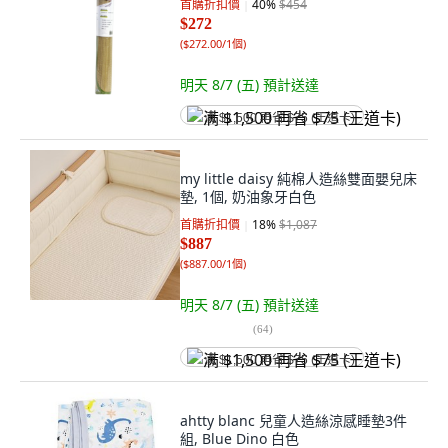
首購折扣價
40
%
$454
$272
(
$272.00/1個
)
明天 8/7 (五)
預計送達
满 $1,500 再省 $75 (王道卡)
my little daisy 純棉人造絲雙面嬰兒床
墊, 1個, 奶油象牙白色
首購折扣價
18
%
$1,087
$887
(
$887.00/1個
)
明天 8/7 (五)
預計送達
(
64
)
满 $1,500 再省 $75 (王道卡)
ahtty blanc 兒童人造絲涼感睡墊3件
組, Blue Dino 白色