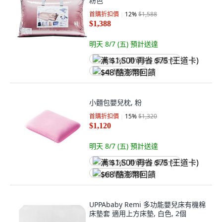
粉色
首購折扣價
12
%
$1,588
$1,388
明天 8/7 (五)
預計送達
满 $1,500 再省 $75 (王道卡)
$48 酷澎幣回饋
小麵包嬰兒枕, 粉
首購折扣價
15
%
$1,320
$1,120
明天 8/7 (五)
預計送達
满 $1,500 再省 $75 (王道卡)
$68 酷澎幣回饋
UPPAbaby Remi 多功能嬰兒床有機棉
床墊套 適用上方床墊, 白色, 2個