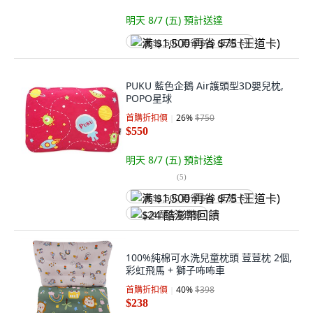
明天 8/7 (五)
預計送達
满 $1,500 再省 $75 (王道卡)
PUKU 藍色企鵝 Air護頭型3D嬰兒枕,
POPO星球
首購折扣價
26
%
$750
$550
明天 8/7 (五)
預計送達
(
5
)
满 $1,500 再省 $75 (王道卡)
$24 酷澎幣回饋
100%純棉可水洗兒童枕頭 荳荳枕 2個,
彩虹飛馬 + 獅子咘咘車
首購折扣價
40
%
$398
$238