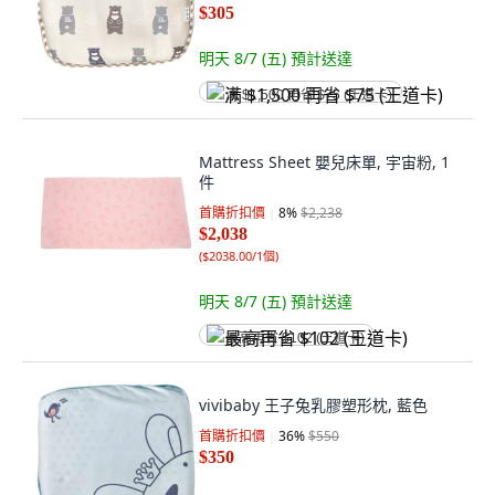
$305
明天 8/7 (五)
預計送達
满 $1,500 再省 $75 (王道卡)
Mattress Sheet 嬰兒床單, 宇宙粉, 1
件
首購折扣價
8
%
$2,238
$2,038
(
$2038.00/1個
)
明天 8/7 (五)
預計送達
最高再省 $102 (王道卡)
vivibaby 王子兔乳膠塑形枕, 藍色
首購折扣價
36
%
$550
$350