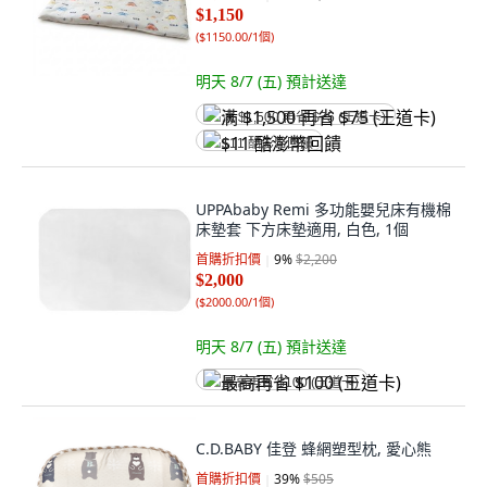
$1,150
(
$1150.00/1個
)
明天 8/7 (五)
預計送達
满 $1,500 再省 $75 (王道卡)
$11 酷澎幣回饋
UPPAbaby Remi 多功能嬰兒床有機棉
床墊套 下方床墊適用, 白色, 1個
首購折扣價
9
%
$2,200
$2,000
(
$2000.00/1個
)
明天 8/7 (五)
預計送達
最高再省 $100 (王道卡)
C.D.BABY 佳登 蜂網塑型枕, 愛心熊
首購折扣價
39
%
$505