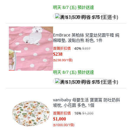
明天 8/7 (五)
預計送達
满 $1,500 再省 $75 (王道卡)
EmBrace 英柏絲 兒童幼兒園午睡 純
棉睡墊, 波點白熊 粉色, 1件
首購折扣價
40
%
$397
$238
(
$238.00/1個
)
明天 8/7 (五)
預計送達
满 $1,500 再省 $75 (王道卡)
vanibaby 母嬰生活 寶寶窩 防吐奶斜
坡枕, 小花園 多色, 1個
首購折扣價
16
%
$1,200
$1,000
(
$1000.00/1個
)