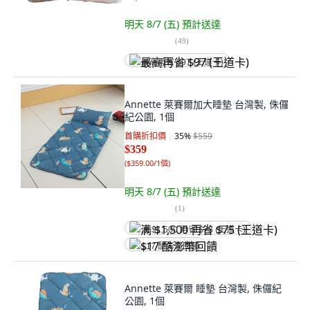
明天 8/7 (五)
預計送達
(
49
)
最高再省 $97 (王道卡)
Annette 萊賽爾加大睡墊 台灣製, 侏儸
紀公園, 1個
首購折扣價
35
%
$559
$359
(
$359.00/1個
)
明天 8/7 (五)
預計送達
(
1
)
满 $1,500 再省 $75 (王道卡)
$17 酷澎幣回饋
Annette 萊賽爾 睡墊 台灣製, 侏儸紀
公園, 1個