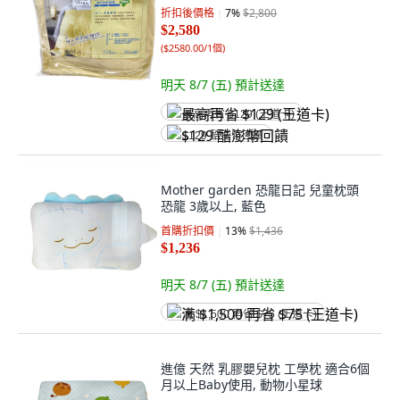
折扣後價格
7
%
$2,800
$2,580
(
$2580.00/1個
)
明天 8/7 (五)
預計送達
最高再省 $129 (王道卡)
$129 酷澎幣回饋
Mother garden 恐龍日記 兒童枕頭
恐龍 3歲以上, 藍色
首購折扣價
13
%
$1,436
$1,236
明天 8/7 (五)
預計送達
满 $1,500 再省 $75 (王道卡)
進億 天然 乳膠嬰兒枕 工學枕 適合6個
月以上Baby使用, 動物小星球