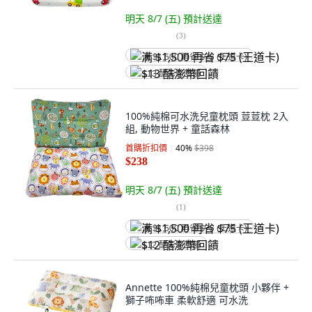
明天 8/7 (五)
預計送達
(
3
)
满 $1,500 再省 $75 (王道卡)
$13 酷澎幣回饋
100%純棉可水洗兒童枕頭 荳荳枕 2入
組, 動物世界 + 童話森林
首購折扣價
40
%
$398
$238
明天 8/7 (五)
預計送達
(
1
)
满 $1,500 再省 $75 (王道卡)
$12 酷澎幣回饋
Annette 100%純棉兒童枕頭 小夥伴 +
獅子咘咘車 柔軟舒適 可水洗