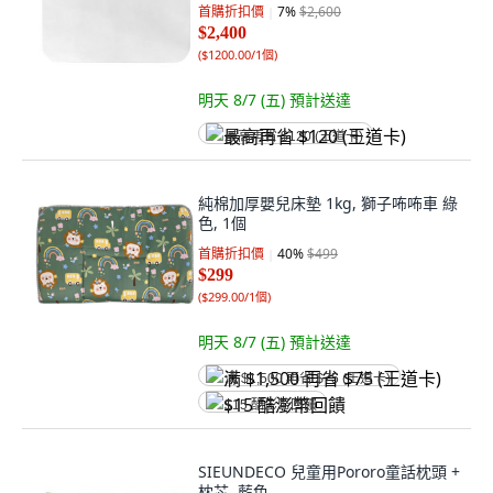
首購折扣價
7
%
$2,600
$2,400
(
$1200.00/1個
)
明天 8/7 (五)
預計送達
最高再省 $120 (王道卡)
純棉加厚嬰兒床墊 1kg, 獅子咘咘車 綠
色, 1個
首購折扣價
40
%
$499
$299
(
$299.00/1個
)
明天 8/7 (五)
預計送達
满 $1,500 再省 $75 (王道卡)
$15 酷澎幣回饋
SIEUNDECO 兒童用Pororo童話枕頭 +
枕芯, 藍色