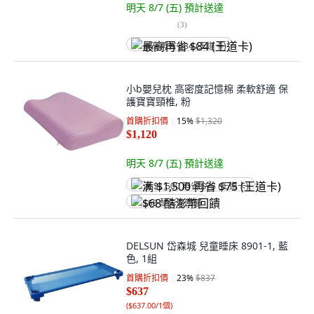
明天 8/7 (五)
預計送達
(
3
)
最高再省 $84 (王道卡)
小b嬰兒枕 高密度記憶棉 柔軟舒適 保
護寶寶頸椎, 粉
首購折扣價
15
%
$1,320
$1,120
明天 8/7 (五)
預計送達
满 $1,500 再省 $75 (王道卡)
$68 酷澎幣回饋
DELSUN 岱森城 兒童睡床 8901-1, 藍
色, 1組
首購折扣價
23
%
$837
$637
(
$637.00/1個
)