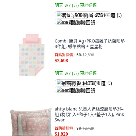
明天 8/7 (五)
預計送達
满 $1,500 再省 $75 (王道卡)
$36 酷澎幣回饋
Combi 康貝 Ag+PRO銀離子抗菌睡墊
3件組, 蠟筆點點 + 星星粉
首購折扣價
6
%
$2,898
$2,698
明天 8/7 (五)
預計送達
最高再省 $135 (王道卡)
$44 酷澎幣回饋
ahtty blanc 兒童人造絲涼感睡墊3件
組 (枕頭1入+毯子1入+墊子1入), Pink
Swan
首購折扣價
9
%
$2,129
$1,929