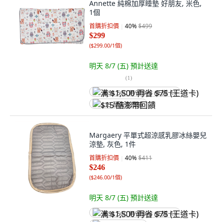
Annette 純棉加厚睡墊 好朋友, 米色,
1個
首購折扣價
40
%
$499
$299
(
$299.00/1個
)
明天 8/7 (五)
預計送達
(
1
)
满 $1,500 再省 $75 (王道卡)
$15 酷澎幣回饋
Margaery 平單式超涼感乳膠冰絲嬰兒
涼墊, 灰色, 1件
首購折扣價
40
%
$411
$246
(
$246.00/1個
)
明天 8/7 (五)
預計送達
满 $1,500 再省 $75 (王道卡)