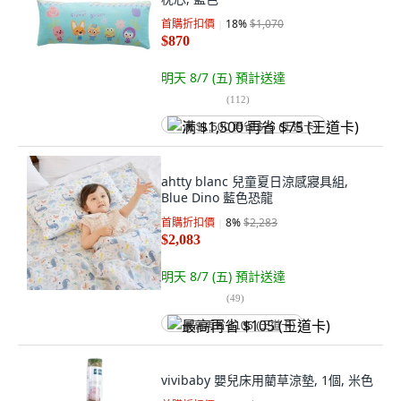
首購折扣價
18
%
$1,070
$870
明天 8/7 (五)
預計送達
(
112
)
满 $1,500 再省 $75 (王道卡)
ahtty blanc 兒童夏日涼感寢具組,
Blue Dino 藍色恐龍
首購折扣價
8
%
$2,283
$2,083
明天 8/7 (五)
預計送達
(
49
)
最高再省 $105 (王道卡)
vivibaby 嬰兒床用藺草涼墊, 1個, 米色