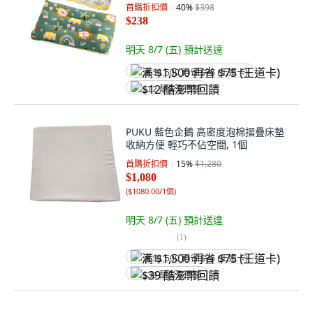
首購折扣價
40
%
$398
$238
明天 8/7 (五)
預計送達
满 $1,500 再省 $75 (王道卡)
$12 酷澎幣回饋
PUKU 藍色企鵝 高密度泡棉摺疊床墊
收納方便 輕巧不佔空間, 1個
首購折扣價
15
%
$1,280
$1,080
(
$1080.00/1個
)
明天 8/7 (五)
預計送達
(
1
)
满 $1,500 再省 $75 (王道卡)
$39 酷澎幣回饋