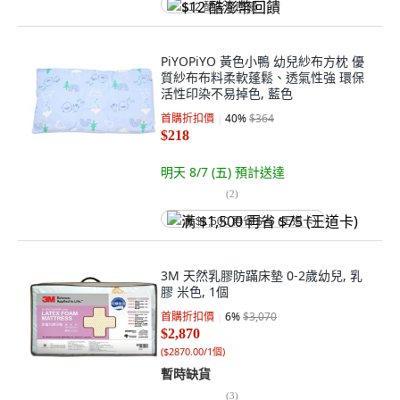
$12 酷澎幣回饋
PiYOPiYO 黃色小鴨 幼兒紗布方枕 優
質紗布布料柔軟蓬鬆、透氣性強 環保
活性印染不易掉色, 藍色
首購折扣價
40
%
$364
$218
明天 8/7 (五)
預計送達
(
2
)
满 $1,500 再省 $75 (王道卡)
3M 天然乳膠防蹣床墊 0-2歲幼兒, 乳
膠 米色, 1個
首購折扣價
6
%
$3,070
$2,870
(
$2870.00/1個
)
暫時缺貨
(
3
)