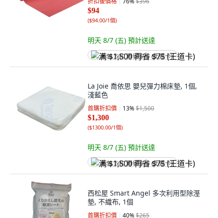
折扣後價格
76
%
$396
$94
(
$94.00/1個
)
明天 8/7 (五)
預計送達
满 $1,500 再省 $75 (王道卡)
La Joie 喬依思 嬰兒彈力棉床墊, 1個,
淺藍色
首購折扣價
13
%
$1,500
$1,300
(
$1300.00/1個
)
明天 8/7 (五)
預計送達
满 $1,500 再省 $75 (王道卡)
西松屋 Smart Angel 多次利用型除溼
墊, 不織布, 1個
首購折扣價
40
%
$265