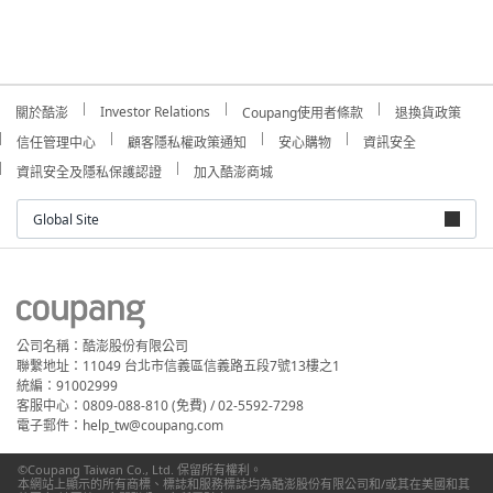
Investor Relations
關於酷澎
Coupang使用者條款
退換貨政策
信任管理中心
顧客隱私權政策通知
安心購物
資訊安全
資訊安全及隱私保護認證
加入酷澎商城
Global Site
公司名稱：酷澎股份有限公司
聯繫地址：11049 台北市信義區信義路五段7號13樓之1
統編：91002999
客服中心：0809-088-810 (免費) / 02-5592-7298
電子郵件：help_tw@coupang.com
©Coupang Taiwan Co., Ltd. 保留所有權利。
本網站上顯示的所有商標、標誌和服務標誌均為酷澎股份有限公司和/或其在美國和其