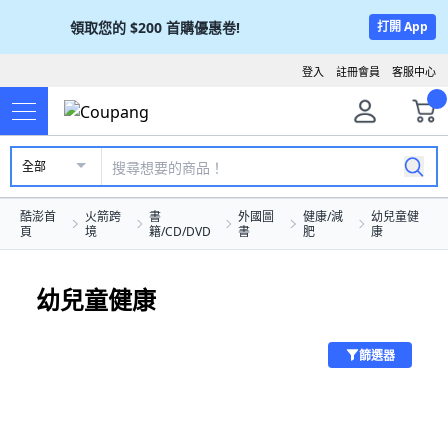
領取您的
$200
首購優惠卷!
打開 App
登入
註冊會員
客服中心
全部
酷澎首
火箭跨
書
外國圖
健康/減
幼兒童健
頁
境
籍/CD/DVD
書
肥
康
幼兒童健康
篩選器