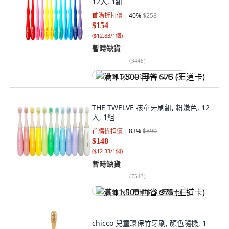
12入, 1組
首購折扣價
40
%
$258
$154
(
$12.83/1個
)
暫時缺貨
(
3448
)
满 $1,500 再省 $75 (王道卡)
THE TWELVE 孩童牙刷組, 粉嫩色, 12
入, 1組
首購折扣價
83
%
$890
$148
(
$12.33/1個
)
暫時缺貨
(
7543
)
满 $1,500 再省 $75 (王道卡)
chicco 兒童環保竹牙刷, 顏色隨機, 1