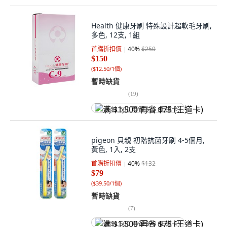
Health 健康牙刷 特殊設計超軟毛牙刷,
多色, 12支, 1組
首購折扣價
40
%
$250
$150
(
$12.50/1個
)
暫時缺貨
(
19
)
满 $1,500 再省 $75 (王道卡)
pigeon 貝親 初階抗菌牙刷 4-5個月,
黃色, 1入, 2支
首購折扣價
40
%
$132
$79
(
$39.50/1個
)
暫時缺貨
(
7
)
满 $1,500 再省 $75 (王道卡)