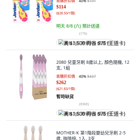
首購折扣價
40
%
$191
$114
(
$28.50/1個
)
明天 8/8 (六)
預計送達
(
176
)
满 $1,500 再省 $75 (王道卡)
2080 兒童牙刷 8歲以上, 顏色隨機, 12
支, 1組
首購折扣價
40
%
$437
$262
(
$21.83/1個
)
暫時缺貨
(
8369
)
满 $1,500 再省 $75 (王道卡)
MOTHER-K 第1階段嬰幼兒牙刷 2-5
歲, 咖啡棕, 1入, 3支