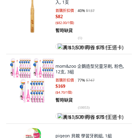
入, 1支
首購折扣價
40
%
$137
$82
(
$82.00/1個
)
暫時缺貨
(
1
)
满 $1,500 再省 $75 (王道卡)
mom&zoo 企鵝造型兒童牙刷, 粉色,
12支, 3組
首購折扣價
77
%
$747
$169
(
$4.70/1個
)
暫時缺貨
(
10053
)
满 $1,500 再省 $75 (王道卡)
pigeon 貝親 學習牙刷組, 1組