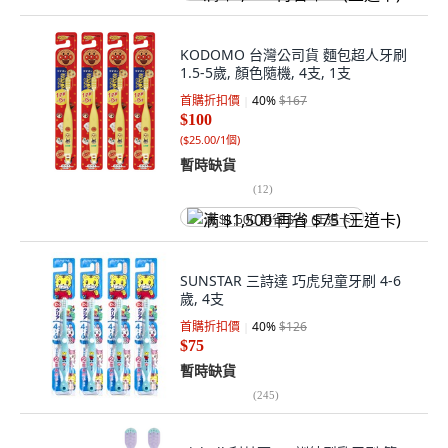
KODOMO 台灣公司貨 麵包超人牙刷
1.5-5歲, 顏色隨機, 4支, 1支
首購折扣價
40
%
$167
$100
(
$25.00/1個
)
暫時缺貨
(
12
)
满 $1,500 再省 $75 (王道卡)
SUNSTAR 三詩達 巧虎兒童牙刷 4-6
歲, 4支
首購折扣價
40
%
$126
$75
暫時缺貨
(
245
)