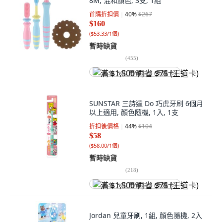
8M, 混和顏色, 3支, 1組
首購折扣價
40
%
$267
$160
(
$53.33/1個
)
暫時缺貨
(
455
)
满 $1,500 再省 $75 (王道卡)
SUNSTAR 三詩達 Do 巧虎牙刷 6個月
以上適用, 顏色隨機, 1入, 1支
折扣後價格
44
%
$104
$58
(
$58.00/1個
)
暫時缺貨
(
218
)
满 $1,500 再省 $75 (王道卡)
Jordan 兒童牙刷, 1組, 顏色隨機, 2入