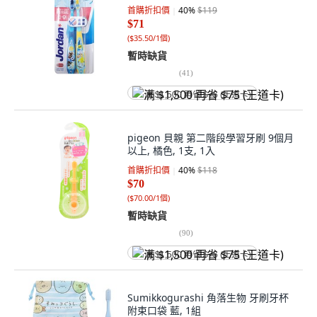
首購折扣價
40
%
$119
$71
(
$35.50/1個
)
暫時缺貨
(
41
)
满 $1,500 再省 $75 (王道卡)
pigeon 貝親 第二階段學習牙刷 9個月
以上, 橘色, 1支, 1入
首購折扣價
40
%
$118
$70
(
$70.00/1個
)
暫時缺貨
(
90
)
满 $1,500 再省 $75 (王道卡)
Sumikkogurashi 角落生物 牙刷牙杯
附束口袋 藍, 1組