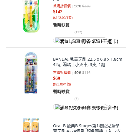
首購折扣價
56
%
$330
$142
(
$142.00/1套
)
暫時缺貨
(
122
)
满 $1,500 再省 $75 (王道卡)
BANDAI 兒童牙刷 22.5 x 6.8 x 1.8cm
42g, 湯瑪士小火車, 3支, 1組
首購折扣價
40
%
$116
$69
(
$23.00/1個
)
暫時缺貨
(
3
)
满 $1,500 再省 $75 (王道卡)
Oral-B 歐樂B Stages第1階段兒童學
習牙刷 4~24個月, 顏色隨機, 1入, 2支