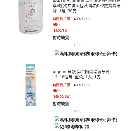
BABYMAI 寶寶買 口腔清潔紗布棒 (標
準款) 獨立滅菌包裝 專為0~2歲寶寶研
發, 1罐, 30支
首購折扣價
40
%
$150
$90
(
$3.00/1個
)
暫時缺貨
(
192
)
满 $1,500 再省 $75 (王道卡)
pigeon 貝親 第三階段學習牙刷
12~18個月, 藍色, 1入, 1支
首購折扣價
40
%
$115
$69
(
$69.00/1個
)
暫時缺貨
(
225
)
满 $1,500 再省 $75 (王道卡)
$3 酷澎幣回饋