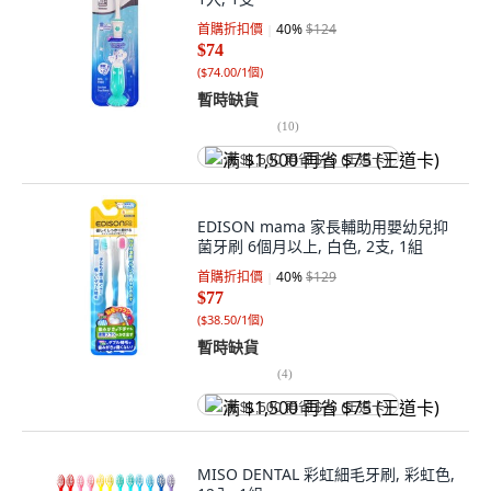
首購折扣價
40
%
$124
$74
(
$74.00/1個
)
暫時缺貨
(
10
)
满 $1,500 再省 $75 (王道卡)
EDISON mama 家長輔助用嬰幼兒抑
菌牙刷 6個月以上, 白色, 2支, 1組
首購折扣價
40
%
$129
$77
(
$38.50/1個
)
暫時缺貨
(
4
)
满 $1,500 再省 $75 (王道卡)
MISO DENTAL 彩虹細毛牙刷, 彩虹色,