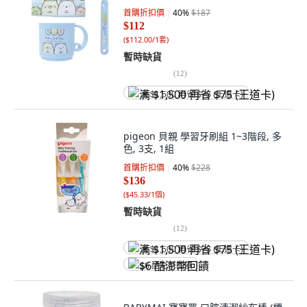
首購折扣價
40
%
$187
$112
(
$112.00/1套
)
暫時缺貨
(
12
)
满 $1,500 再省 $75 (王道卡)
pigeon 貝親 學習牙刷組 1~3階段, 多
色, 3支, 1組
首購折扣價
40
%
$228
$136
(
$45.33/1個
)
暫時缺貨
(
12
)
满 $1,500 再省 $75 (王道卡)
$6 酷澎幣回饋