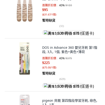
首購折扣價
40
%
$159
$95
(
$31.67/1個
)
暫時缺貨
(
32
)
满 $1,500 再省 $75 (王道卡)
DOS in Advance 360 嬰兒牙刷 第1階
段, 3入, 1個, 紫色+黃色+薄荷
首購折扣價
40
%
$375
$225
(
$75.00/1個
)
暫時缺貨
(
629
)
满 $1,500 再省 $75 (王道卡)
pigeon 貝親 第四階段學習牙刷, 綠色,
1入, 1支