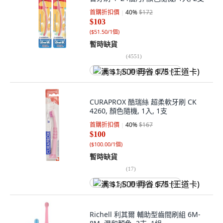
首購折扣價
40
%
$172
$103
(
$51.50/1個
)
暫時缺貨
(
4551
)
满 $1,500 再省 $75 (王道卡)
CURAPROX 酷瑞絲 超柔軟牙刷 CK
4260, 顏色隨機, 1入, 1支
首購折扣價
40
%
$167
$100
(
$100.00/1個
)
暫時缺貨
(
17
)
满 $1,500 再省 $75 (王道卡)
Richell 利其爾 輔助型齒間刷組 6M-