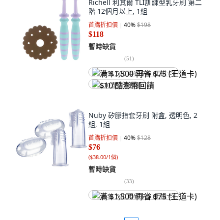
Richell 利其爾 TLI訓練型乳牙刷 第二
階 12個月以上, 1組
首購折扣價
40
%
$198
$118
暫時缺貨
(
51
)
满 $1,500 再省 $75 (王道卡)
$10 酷澎幣回饋
Nuby 矽膠指套牙刷 附盒, 透明色, 2
組, 1組
首購折扣價
40
%
$128
$76
(
$38.00/1個
)
暫時缺貨
(
33
)
满 $1,500 再省 $75 (王道卡)