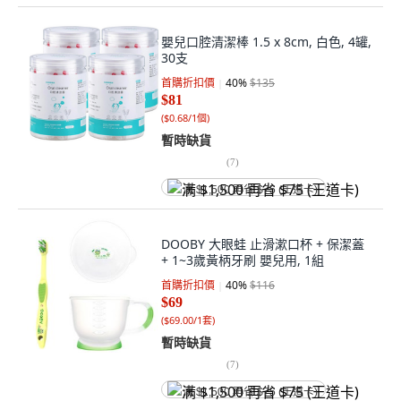
嬰兒口腔清潔棒 1.5 x 8cm, 白色, 4罐,
30支
首購折扣價
40
%
$135
$81
(
$0.68/1個
)
暫時缺貨
(
7
)
满 $1,500 再省 $75 (王道卡)
DOOBY 大眼蛙 止滑漱口杯 + 保潔蓋
+ 1~3歲黃柄牙刷 嬰兒用, 1組
首購折扣價
40
%
$116
$69
(
$69.00/1套
)
暫時缺貨
(
7
)
满 $1,500 再省 $75 (王道卡)