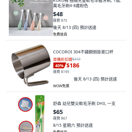
KUKU鴨 極細兒童軟毛學握牙刷, 1個,
萬毛牙刷4-8歲粉色
$48
運費 $75
後天 8/13 (四)
預計送達
免費退貨
COCOROI 304不鏽鋼倒掛漱口杯
首購折扣價
$310
$186
40
%
運費 $195
後天 8/13 (四)
預計送達
WOW免運
舒森 幼兒雙尖軟毛牙刷 DH3, 一支
$65
運費 $67
8/15 星期六
預計送達