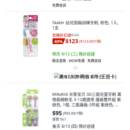
免費退貨
Skater 幼兒固齒訓練牙刷, 粉色, 1入,
1支
首購折扣價
$205
$123
40
%
(
$123.00/1個
)
明天 8/12 (三)
預計送達
酷澎直售 ∙ WOW免運 ∙ 免費退貨
(
2
)
满 $1,500 再省 $75 (王道卡)
MikoKid 米客宝贝 3D三面兒童牙刷 萬
根超細軟毛 3-12歲適用 護齒雙件組 紫
綠色, 1個, 三面護齒-2件組 紫綠色, 三
面護齒-2件組 紫綠色, 1個裝
$95
(
$95.00/1個
)
運費 $67
後天 8/13 (四)
預計送達