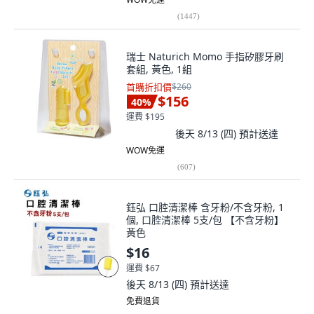
(
1447
)
瑞士 Naturich Momo 手指矽膠牙刷
套組, 黃色, 1組
首購折扣價
$260
$156
40
%
運費 $195
後天 8/13 (四)
預計送達
WOW免運
(
607
)
鈺弘 口腔清潔棒 含牙粉/不含牙粉, 1
個, 口腔清潔棒 5支/包 【不含牙粉】
黃色
$16
運費 $67
後天 8/13 (四)
預計送達
免費退貨