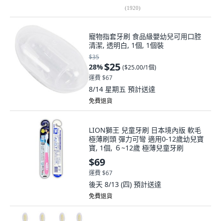
(
1920
)
寵物指套牙刷 食品級嬰幼兒可用口腔
清潔, 透明白, 1個, 1個裝
$35
$25
28
%
(
$25.00/1個
)
運費 $67
8/14 星期五
預計送達
免費退貨
LION獅王 兒童牙刷 日本境內版 軟毛
極薄刷頭 彈力可彎 適用0-12歲幼兒寶
寶, 1個, ６~12歲 極薄兒童牙刷
$69
運費 $67
後天 8/13 (四)
預計送達
免費退貨