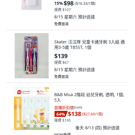
$98
15
%
(
$16.33/1個
)
運費 $107
8/15 星期六
預計送達
免費退貨
Skater 汪汪隊 兒童卡通牙刷 3入組 適
用3-5歲 TB5ST, 1個
$139
運費 $67
8/15 星期六
預計送達
免費退貨
B&B Mua 2階段 幼兒牙刷, 透明, 1個,
5入
首購折扣價
$388
$138
64
%
(
$27.60/1個
)
運費 $195
後天 8/13 (四)
預計送達
WOW免運