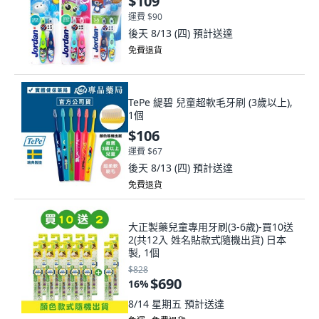
$109
運費 $90
後天 8/13 (四)
預計送達
免費退貨
TePe 緹碧 兒童超軟毛牙刷 (3歲以上),
1個
$106
運費 $67
後天 8/13 (四)
預計送達
免費退貨
大正製藥兒童專用牙刷(3-6歲)-買10送
2(共12入 姓名貼款式隨機出貨) 日本
製, 1個
$828
$690
16
%
8/14 星期五
預計送達