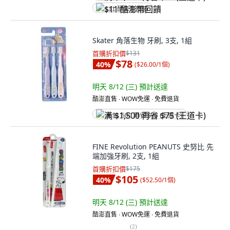
$11 酷澎幣回饋
Skater 角落生物 牙刷, 3支, 1組
首購折扣價
$131
$78
40
%
(
$26.00/1個
)
明天 8/12 (三)
預計送達
酷澎直售 ∙ WOW免運 ∙ 免費退貨
满 $1,500 再省 $75 (王道卡)
FINE Revolution PEANUTS 史努比 先
端加強牙刷, 2支, 1組
首購折扣價
$175
$105
40
%
(
$52.50/1個
)
明天 8/12 (三)
預計送達
酷澎直售 ∙ WOW免運 ∙ 免費退貨
(
2
)