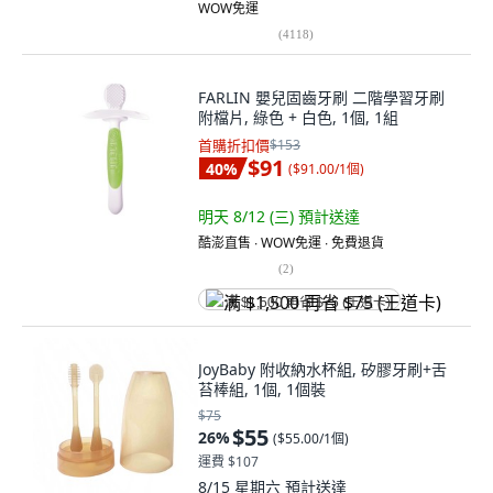
WOW免運
(
4118
)
FARLIN 嬰兒固齒牙刷 二階學習牙刷
附檔片, 綠色 + 白色, 1個, 1組
首購折扣價
$153
$91
40
%
(
$91.00/1個
)
明天 8/12 (三)
預計送達
酷澎直售 ∙ WOW免運 ∙ 免費退貨
(
2
)
满 $1,500 再省 $75 (王道卡)
JoyBaby 附收納水杯組, 矽膠牙刷+舌
苔棒組, 1個, 1個裝
$75
$55
26
%
(
$55.00/1個
)
運費 $107
8/15 星期六
預計送達