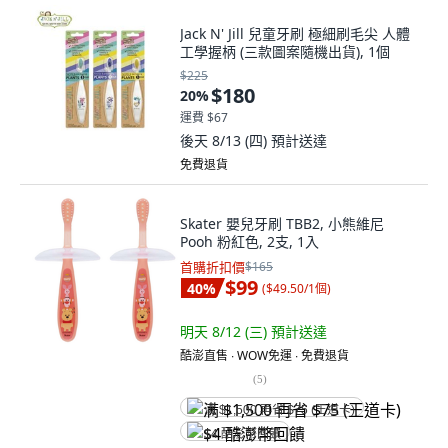
Jack N' Jill 兒童牙刷 極細刷毛尖 人體
工學握柄 (三款圖案隨機出貨), 1個
$225
$180
20
%
運費 $67
後天 8/13 (四)
預計送達
免費退貨
Skater 嬰兒牙刷 TBB2, 小熊維尼
Pooh 粉紅色, 2支, 1入
首購折扣價
$165
$99
40
%
(
$49.50/1個
)
明天 8/12 (三)
預計送達
酷澎直售 ∙ WOW免運 ∙ 免費退貨
(
5
)
满 $1,500 再省 $75 (王道卡)
$4 酷澎幣回饋