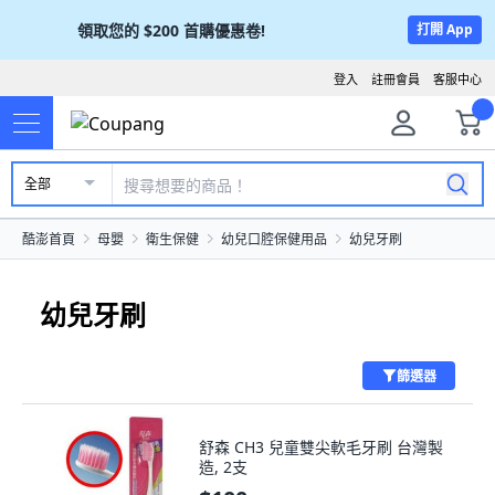
領取您的
$200
首購優惠卷!
打開 App
登入
註冊會員
客服中心
全部
酷澎首頁
母嬰
衛生保健
幼兒口腔保健用品
幼兒牙刷
幼兒牙刷
篩選器
舒森 CH3 兒童雙尖軟毛牙刷 台灣製
造, 2支