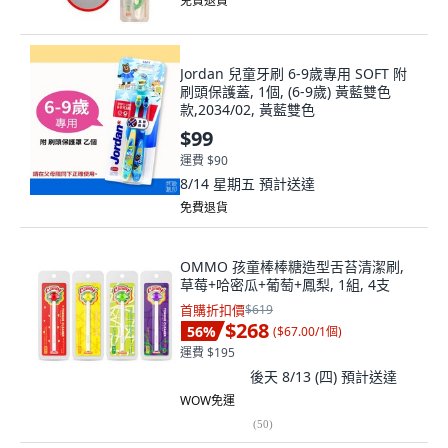
免費退貨
Jordan 兒童牙刷 6-9歲專用 SOFT 附
刷頭保護蓋, 1個, (6-9歲) 黃藍雙色
款,2034/02, 黃藍雙色
$99
運費 $90
8/14 星期五
預計送達
免費退貨
OMMO 孩童棒棒糖造型舌苔清潔刷,
草莓+哈密瓜+葡萄+鳳梨, 1組, 4支
首購折扣價
$619
$268
56
%
(
$67.00/1個
)
運費 $195
後天 8/13 (四)
預計送達
WOW免運
(
50
)