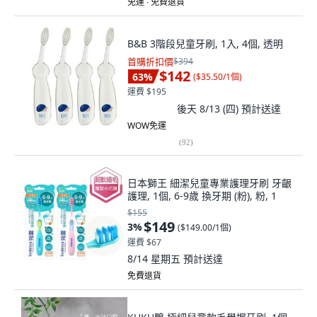
免運 ∙ 免費退貨
B&B 3階段兒童牙刷, 1入, 4個, 透明
首購折扣價
$394
$142
63
%
(
$35.50/1個
)
運費 $195
後天 8/13 (四)
預計送達
WOW免運
(
92
)
日本獅王 細潔兒童專業護理牙刷 牙齦
護理, 1個, 6-9歲 換牙期 (粉), 粉, 1
$155
$149
3
%
(
$149.00/1個
)
運費 $67
8/14 星期五
預計送達
免費退貨