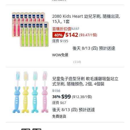
2080 Kids Heart 幼兒牙刷, 隨機出貨,
15入, 1套
首購折扣價
$237
$142
40
%
(
$9.47/1個
)
運費 $195
後天 8/13 (四)
預計送達
WOW免運
(
114
)
兒童兔子造型牙刷 軟毛護齦吸盤站立
式牙刷, 隨機顏色, 2個, 4個裝
$156
$99
36
%
(
$12.38/1個
)
運費 $67
後天 8/13 (四)
預計送達
免費退貨