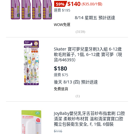
$140
59
%
(
$35.00/1個
)
運費 $195
8/14 星期五
預計送達
WOW免運
(
3159
)
Skater 寶可夢兒童牙刷3入組 6-12歲
軟毛附蓋子, 1個, 6~12歲 寶可夢（現
貨/646393）
$180
運費 $75
後天 8/13 (四)
預計送達
免費退貨
(
1
)
JoyBaby嬰兒乳牙舌苔紗布指套刷 口腔
清潔 柔軟紗布材質 溫和清潔寶寶口腔
獨立包裝衛生安全, F, 1個, 6個裝
$116