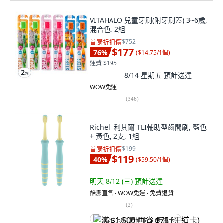
VITAHALO 兒童牙刷(附牙刷蓋) 3~6歲,
混合色, 2組
首購折扣價
$752
$177
76
%
(
$14.75/1個
)
運費 $195
8/14 星期五
預計送達
WOW免運
(
346
)
Richell 利其爾 TLI輔助型齒間刷, 藍色
+ 黃色, 2支, 1組
首購折扣價
$199
$119
40
%
(
$59.50/1個
)
明天 8/12 (三)
預計送達
酷澎直售 ∙ WOW免運 ∙ 免費退貨
(
2
)
满 $1,500 再省 $75 (王道卡)