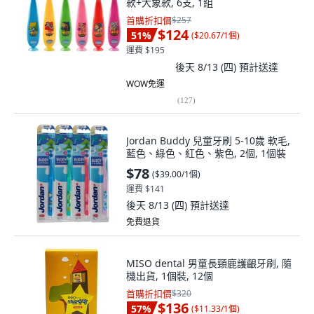
款+大象款, 6支, 1組
首購折扣價
$257
$124
51
%
(
$20.67/1個
)
運費 $195
後天 8/13 (四)
預計送達
WOW免運
(
127
)
Jordan Buddy 兒童牙刷 5-10歲 軟毛,
藍色、綠色、紅色、紫色, 2個, 1個裝
$78
(
$39.00/1個
)
運費 $141
後天 8/13 (四)
預計送達
免費退貨
MISO dental 男童長頸鹿護齦牙刷, 隨
機出貨, 1個裝, 12個
首購折扣價
$320
$136
57
%
(
$11.33/1個
)