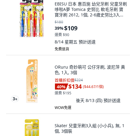
EBISU 日本 惠百施 幼兒牙刷 兒童牙刷
哆啦A夢 Tomica 史努比 軟毛牙刷 寶
寶牙刷 2612, 1個, 2-6歲史努比3入組 /
3619, N/A, N/A
$180
$109
39
%
運費 $90
8/14 星期五
預計送達
免費退貨
ORuru 奇妙萌可 公仔牙刷, 波尼萍 黃
色, 1入, 3個
首購折扣價
$224
$134
40
%
(
$44.67/1個
)
運費 $195
後天 8/13 (四)
預計送達
WOW免運
Skater 兒童牙刷3入組 (小小兵), 無, 1
個, 3個裝