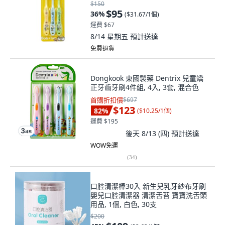
$150
$95
36
%
(
$31.67/1個
)
運費 $67
8/14 星期五
預計送達
免費退貨
Dongkook 東國製藥 Dentrix 兒童矯
正牙齒牙刷4件組, 4入, 3套, 混合色
首購折扣價
$697
$123
82
%
(
$10.25/1個
)
運費 $195
後天 8/13 (四)
預計送達
WOW免運
(
34
)
口腔清潔棒30入 新生兒乳牙紗布牙刷
嬰兒口腔清潔器 清潔舌苔 寶寶洗舌頭
用品, 1個, 白色, 30支
$200