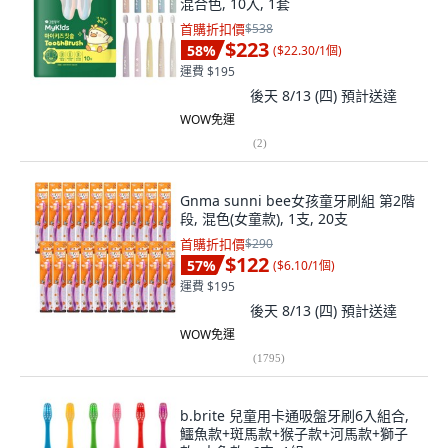
混合色, 10入, 1套
首購折扣價
$538
$223
58
%
(
$22.30/1個
)
運費 $195
後天 8/13 (四)
預計送達
WOW免運
(
2
)
Gnma sunni bee女孩童牙刷組 第2階
段, 混色(女童款), 1支, 20支
首購折扣價
$290
$122
57
%
(
$6.10/1個
)
運費 $195
後天 8/13 (四)
預計送達
WOW免運
(
1795
)
b.brite 兒童用卡通吸盤牙刷6入組合,
鱷魚款+斑馬款+猴子款+河馬款+獅子