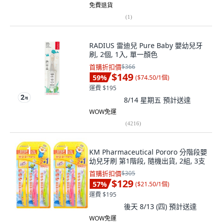
免費退貨
(
1
)
RADIUS 雷迪兒 Pure Baby 嬰幼兒牙
刷, 2個, 1入, 單一顏色
首購折扣價
$366
$149
59
%
(
$74.50/1個
)
運費 $195
8/14 星期五
預計送達
WOW免運
(
4216
)
KM Pharmaceutical Pororo 分階段嬰
幼兒牙刷 第1階段, 隨機出貨, 2組, 3支
首購折扣價
$305
$129
57
%
(
$21.50/1個
)
運費 $195
後天 8/13 (四)
預計送達
WOW免運