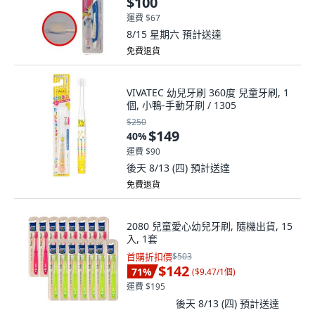
$100
運費 $67
8/15 星期六
預計送達
免費退貨
VIVATEC 幼兒牙刷 360度 兒童牙刷, 1
個, 小鴨-手動牙刷 / 1305
$250
$149
40
%
運費 $90
後天 8/13 (四)
預計送達
免費退貨
2080 兒童愛心幼兒牙刷, 隨機出貨, 15
入, 1套
首購折扣價
$503
$142
71
%
(
$9.47/1個
)
運費 $195
後天 8/13 (四)
預計送達