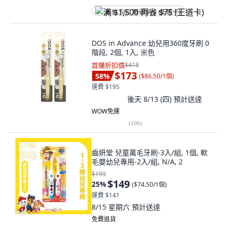
满 $1,500 再省 $75 (王道卡)
DOS in Advance 幼兒用360度牙刷 0
階段, 2個, 1入, 米色
首購折扣價
$418
$173
58
%
(
$86.50/1個
)
運費 $195
後天 8/13 (四)
預計送達
WOW免運
(
106
)
齒妍堂 兒童萬毛牙刷-3入/組, 1個, 軟
毛嬰幼兒專用-2入/組, N/A, 2
$199
$149
25
%
(
$74.50/1個
)
運費 $141
8/15 星期六
預計送達
免費退貨