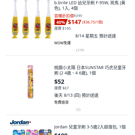
b.brite LED 幼兒牙刷 F-95W, 斑馬 (黃
色), 1入, 4個
首購折扣價
$245
$147
40
%
(
$36.75/1個
)
運費 $195
8/14 星期五
預計送達
WOW免運
(
119
)
桃園小太陽 日本SUNSTAR 巧虎兒童牙
刷 (2 4歲、4 6歲), 1個
$52
運費 $67
後天 8/13 (四)
預計送達
免費退貨
(
2
)
Jordan 兒童牙刷 3-5歲2入超值包, 1個