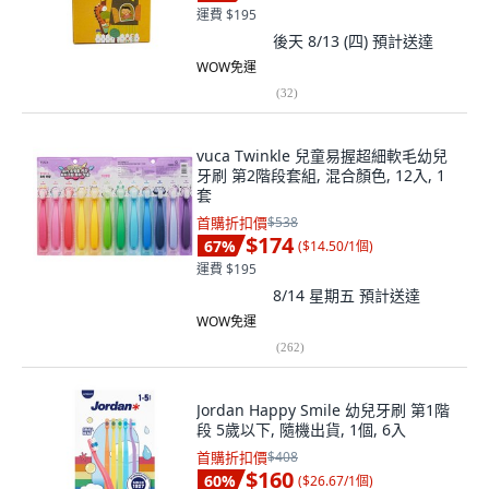
運費 $195
後天 8/13 (四)
預計送達
WOW免運
(
32
)
vuca Twinkle 兒童易握超細軟毛幼兒
牙刷 第2階段套組, 混合顏色, 12入, 1
套
首購折扣價
$538
$174
67
%
(
$14.50/1個
)
運費 $195
8/14 星期五
預計送達
WOW免運
(
262
)
Jordan Happy Smile 幼兒牙刷 第1階
段 5歲以下, 隨機出貨, 1個, 6入
首購折扣價
$408
$160
60
%
(
$26.67/1個
)