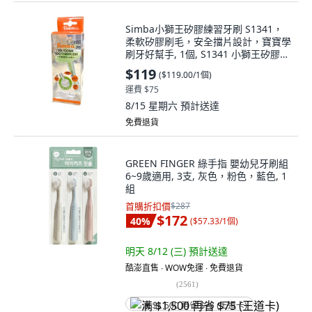
Simba小獅王矽膠練習牙刷 S1341，
柔軟矽膠刷毛，安全擋片設計，寶寶學
刷牙好幫手, 1個, S1341 小獅王矽膠練
習牙刷, 綠色, 1
$119
(
$119.00/1個
)
運費 $75
8/15 星期六
預計送達
免費退貨
GREEN FINGER 綠手指 嬰幼兒牙刷組
6~9歲適用, 3支, 灰色，粉色，藍色, 1
組
首購折扣價
$287
$172
40
%
(
$57.33/1個
)
明天 8/12 (三)
預計送達
酷澎直售 ∙ WOW免運 ∙ 免費退貨
(
2561
)
满 $1,500 再省 $75 (王道卡)