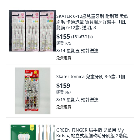
SKATER 6-12歲兒童牙刷 附刷蓋 柔軟
刷毛 卡通造型 寶貝潔牙好幫手, 1個,
龍貓 6-12歲, 透明, 3
$155
(
$51.67/1個
)
運費 $75
8/14 星期五
預計送達
免費退貨
Skater tomica 兒童牙刷 3-5歲, 1個
$159
運費 $67
8/15 星期六
預計送達
免費退貨
GREEN FINGER 綠手指 兒童用 My
Kids 可站立式超細軟毛牙刷組 2階段,