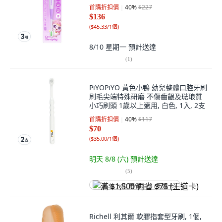
首購折扣價
40
%
$227
$136
(
$45.33/1個
)
8/10 星期一
預計送達
(
1
)
PiYOPiYO 黃色小鴨 幼兒整體口腔牙刷
刷毛尖端特殊研磨 不傷齒齦及琺琅質
小巧刷頭 1歲以上適用, 白色, 1入, 2支
首購折扣價
40
%
$117
$70
(
$35.00/1個
)
明天 8/8 (六)
預計送達
(
5
)
满 $1,500 再省 $75 (王道卡)
Richell 利其爾 軟膠指套型牙刷, 1個,