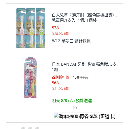
白人兒童卡通牙刷（顏色隨機出貨）,
兒童用,1支入, 1個, 1個裝
$28
(
$28.00/1個
)
8/12 星期三
預計送達
日本 BANDAI 牙刷, 彩虹獨角獸, 3支,
1組
首購折扣價
40
%
$105
$63
(
$21.00/1個
)
明天 8/8 (六)
預計送達
(
4
)
满 $1,500 再省 $75 (王道卡)