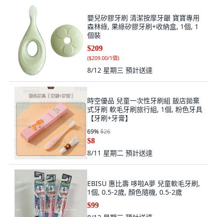
嬰兒矽膠牙刷 清潔按摩牙齦 寶寶專用
森林綠, 果綠矽膠牙刷+收納盒, 1個, 1
個裝
$209
(
$209.00/1個
)
8/12 星期三
預計送達
時空優品 兒童一次性牙刷組 飯店拋棄
式牙刷 軟毛牙刷旅行組, 1個, 粉色牙具
【牙刷+牙膏】
69
%
$26
$8
8/11 星期二
預計送達
EBISU 惠比壽 哆啦A夢 兒童軟毛牙刷,
1個, 0.5-2歲, 顏色隨機, 0.5-2歲
$99