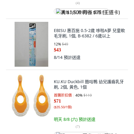
(
4
)
满 $1,500 再省 $75 (王道卡)
EBISU 惠百施 0.5-2歲 哆啦A夢 兒童軟
毛牙刷, 1個, B-6382 / 6歲以上
12
%
$49
$43
8/14
預計送達
KU.KU Duckbill 酷咕鴨 幼兒護齒乳牙
刷, 2個, 黃色, 1個
首購折扣價
40
%
$119
$71
(
$35.50/1個
)
明天 8/8 (六)
預計送達
(
7
)