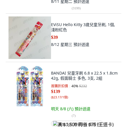
8/11 星期二
預計送達
(
3199
)
EViSU Hello Kitty 3歲兒童牙刷, 1個,
淺粉紅色
$39
8/12 星期三
預計送達
BANDAI 兒童牙刷 6.8 x 22.5 x 1.8cm
42g, 假面騎士 多色, 3支, 2組
首購折扣價
40
%
$232
$139
(
$23.17/1個
)
明天 8/8 (六)
預計送達
(
7
)
满 $1,500 再省 $75 (王道卡)