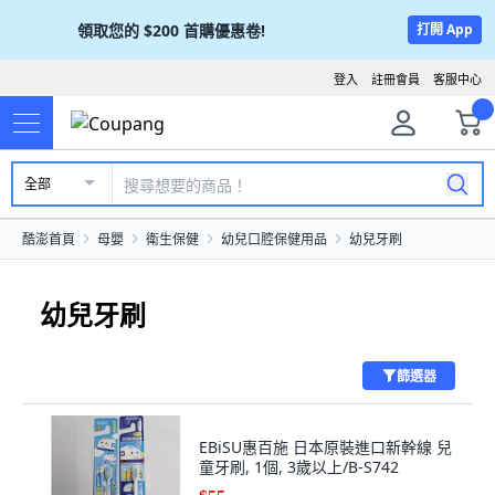
領取您的
$200
首購優惠卷!
打開 App
登入
註冊會員
客服中心
全部
酷澎首頁
母嬰
衛生保健
幼兒口腔保健用品
幼兒牙刷
幼兒牙刷
篩選器
EBiSU惠百施 日本原裝進口新幹線 兒
童牙刷, 1個, 3歲以上/B-S742