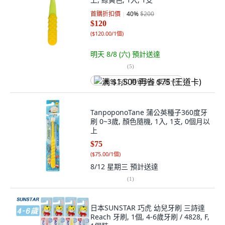
首購折扣價
40
%
$200
$120
(
$120.00/1個
)
明天 8/8 (六)
預計送達
(
5
)
满 $1,500 再省 $75 (王道卡)
TanpoponoTane 蒲公英種子360度牙
刷 0~3歲, 顏色隨機, 1入, 1支, 0個月以
上
$75
(
$75.00/1個
)
8/12 星期三
預計送達
(
1
)
日本SUNSTAR 巧虎 幼兒牙刷 三詩達
Reach 牙刷, 1個, 4-6歲牙刷 / 4828, F,