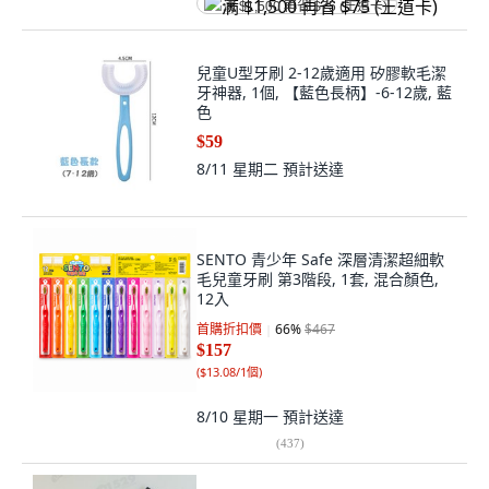
满 $1,500 再省 $75 (王道卡)
兒童U型牙刷 2-12歲適用 矽膠軟毛潔
牙神器, 1個, 【藍色長柄】-6-12歲, 藍
色
$59
8/11 星期二
預計送達
SENTO 青少年 Safe 深層清潔超細軟
毛兒童牙刷 第3階段, 1套, 混合顏色,
12入
首購折扣價
66
%
$467
$157
(
$13.08/1個
)
8/10 星期一
預計送達
(
437
)