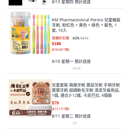
8/13 星期四
預計送達
KM Pharmaceutical Pororo 兒童桶裝
牙刷, 粉紅色 + 黃色 + 綠色 + 藍色, 1
套, 10入
首購折扣價
60
%
$473
$186
(
$18.60/1個
)
8/10 星期一
預計送達
(
474
)
兒童套裝 萌趣牙刷 蘑菇牙刷 手柄牙刷
寶寶牙刷 超細軟毛牙刷 清潔牙齒用品,
1個, 適合3-12歲, 卡皮巴拉, 6個裝
$79
(
$13.17/1個
)
8/11 星期二
預計送達
(
1
)