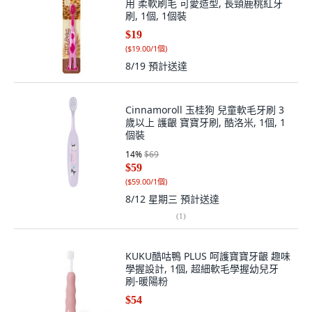
用 柔軟刷毛 可愛造型, 長頸鹿桃紅牙
刷, 1個, 1個裝
$19
(
$19.00/1個
)
8/19
預計送達
Cinnamoroll 玉桂狗 兒童軟毛牙刷 3
歲以上 護齦 寶寶牙刷, 酷洛米, 1個, 1
個裝
14
%
$69
$59
(
$59.00/1個
)
8/12 星期三
預計送達
(
1
)
KUKU酷咕鴨 PLUS 呵護寶寶牙齦 趣味
學握設計, 1個, 超細軟毛學握幼兒牙
刷-暖陽粉
$54