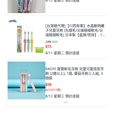
8/12 星期三
預計送達
[台灣總代理]【川西商事】水晶動物離
子兒童牙刷 (先細毛/尖端極細軟毛/尖
端極細軟毛) 日本製【盒損/短效】, 1
個, NS-6(1.5~才) 【盒損/短效】
24
%
$99
$75
8/11 星期二
預計送達
RAOYI 寶寶軟毛牙刷 兒童可愛造型牙
刷 (2歲以上), 1個, 蘑菇牙刷三入組, 3
個裝
$59
(
$19.67/1個
)
8/12 星期三
預計送達
(
1
)