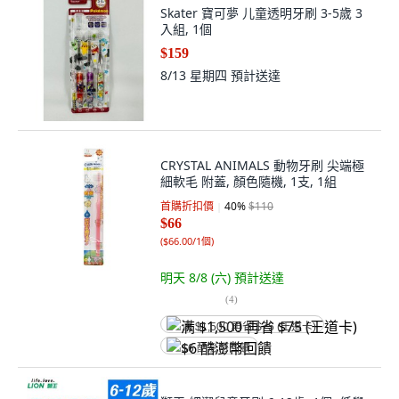
Skater 寶可夢 儿童透明牙刷 3-5歲 3
入組, 1個
$159
8/13 星期四
預計送達
CRYSTAL ANIMALS 動物牙刷 尖端極
細軟毛 附蓋, 顏色隨機, 1支, 1組
首購折扣價
40
%
$110
$66
(
$66.00/1個
)
明天 8/8 (六)
預計送達
(
4
)
满 $1,500 再省 $75 (王道卡)
$6 酷澎幣回饋