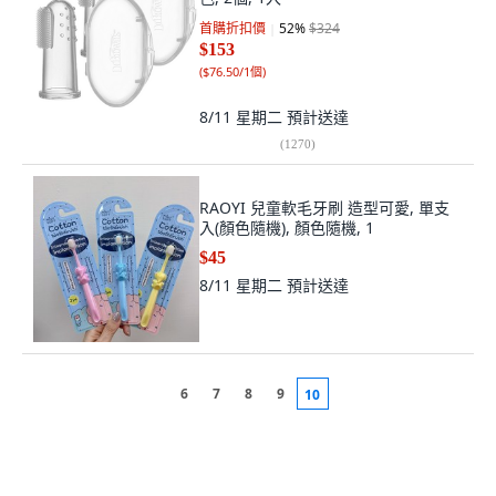
首購折扣價
52
%
$324
$153
(
$76.50/1個
)
8/11 星期二
預計送達
(
1270
)
RAOYI 兒童軟毛牙刷 造型可愛, 單支
入(顏色隨機), 顏色隨機, 1
$45
8/11 星期二
預計送達
6
7
8
9
10