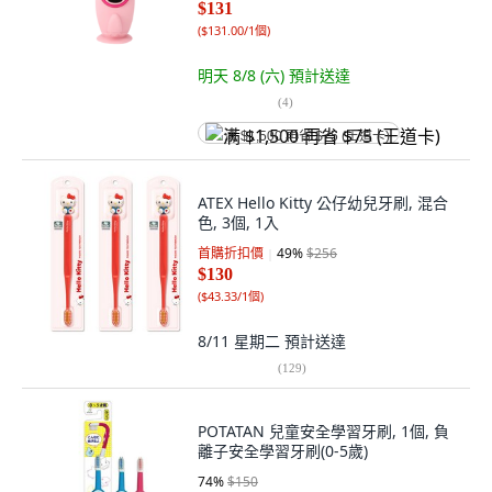
$131
(
$131.00/1個
)
明天 8/8 (六)
預計送達
(
4
)
满 $1,500 再省 $75 (王道卡)
ATEX Hello Kitty 公仔幼兒牙刷, 混合
色, 3個, 1入
首購折扣價
49
%
$256
$130
(
$43.33/1個
)
8/11 星期二
預計送達
(
129
)
POTATAN 兒童安全學習牙刷, 1個, 負
離子安全學習牙刷(0-5歲)
74
%
$150