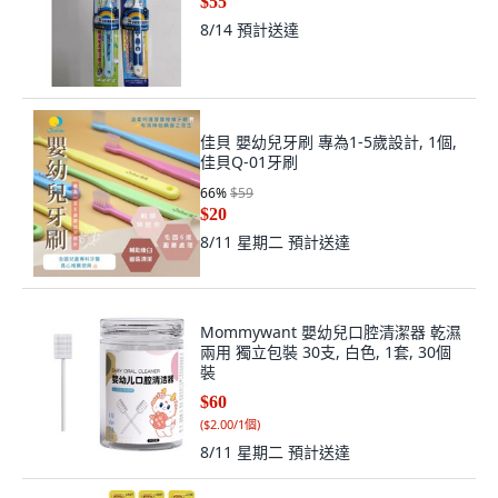
$55
8/14
預計送達
佳貝 嬰幼兒牙刷 專為1-5歲設計, 1個,
佳貝Q-01牙刷
66
%
$59
$20
8/11 星期二
預計送達
Mommywant 嬰幼兒口腔清潔器 乾濕
兩用 獨立包裝 30支, 白色, 1套, 30個
裝
$60
(
$2.00/1個
)
8/11 星期二
預計送達