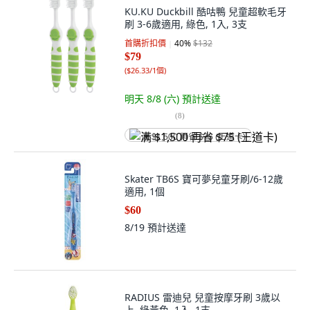
KU.KU Duckbill 酷咕鴨 兒童超軟毛牙
刷 3-6歲適用, 綠色, 1入, 3支
首購折扣價
40
%
$132
$79
(
$26.33/1個
)
明天 8/8 (六)
預計送達
(
8
)
满 $1,500 再省 $75 (王道卡)
Skater TB6S 寶可夢兒童牙刷/6-12歲
適用, 1個
$60
8/19
預計送達
RADIUS 雷迪兒 兒童按摩牙刷 3歲以
上, 綠黃色, 1入, 1支