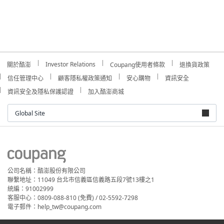
Investor Relations
關於酷澎
Coupang使用者條款
退換貨政策
信任管理中心
顧客隱私權政策通知
安心購物
資訊安全
資訊安全及隱私保護認證
加入酷澎商城
Global Site
公司名稱：酷澎股份有限公司
聯繫地址：11049 台北市信義區信義路五段7號13樓之1
統編：91002999
客服中心：0809-088-810 (免費) / 02-5592-7298
電子郵件：help_tw@coupang.com