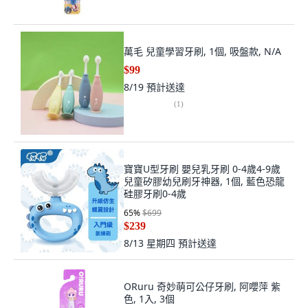
萬毛 兒童學習牙刷, 1個, 吸盤款, N/A
$99
8/19
預計送達
(
1
)
寶寶U型牙刷 嬰兒乳牙刷 0-4歲4-9歲
兒童矽膠幼兒刷牙神器, 1個, 藍色恐龍
硅膠牙刷0-4歲
65
%
$699
$239
8/13 星期四
預計送達
ORuru 奇妙萌可公仔牙刷, 阿嚶萍 紫
色, 1入, 3個