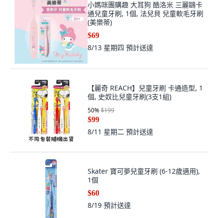
小媽咪團購趣 大耳狗 酷洛米 三麗鷗卡
通兒童牙刷, 1個, 法兒貝 兒童軟毛牙刷
(美樂蒂)
$69
8/13 星期四
預計送達
【麗奇 REACH】兒童牙刷 卡通造型, 1
個, 史奴比兒童牙刷(3支1組)
50
%
$199
$99
8/11 星期二
預計送達
Skater 寶可夢兒童牙刷 (6-12歲適用),
1個
$60
8/19
預計送達