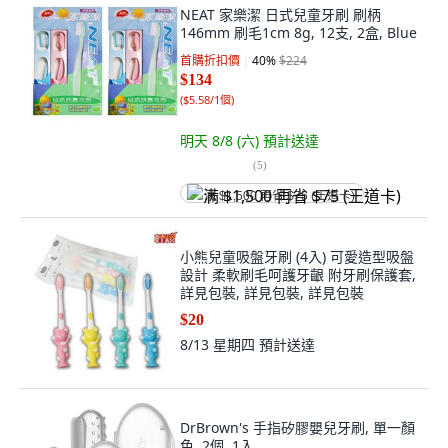
NEAT 家樂潔 日式兒童牙刷 刷柄
146mm 刷毛1cm 8g, 12支, 2盒, Blue
首購折扣價
40
%
$224
$134
(
$5.58/1個
)
明天 8/8 (六)
預計送達
(
5
)
满 $1,500 再省 $75 (王道卡)
小熊兒童吸盤牙刷 (4入) 可愛造型吸盤
設計 柔軟刷毛呵護牙齦 附牙刷保護套,
詳見包裝, 詳見包裝, 詳見包裝
$20
8/13 星期四
預計送達
DrBrown's 手指矽膠嬰兒牙刷, 單一顏
色, 2個, 1入