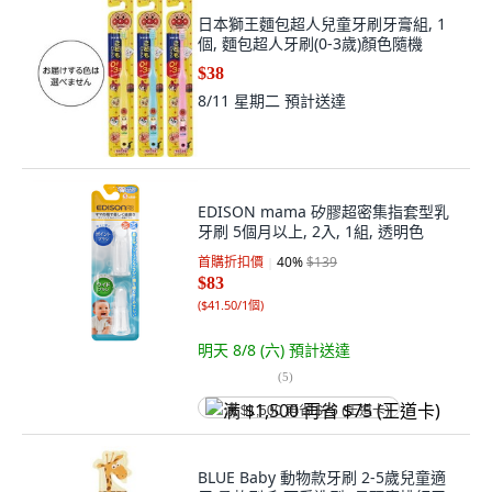
日本獅王麵包超人兒童牙刷牙膏組, 1
個, 麵包超人牙刷(0-3歲)顏色隨機
$38
8/11 星期二
預計送達
EDISON mama 矽膠超密集指套型乳
牙刷 5個月以上, 2入, 1組, 透明色
首購折扣價
40
%
$139
$83
(
$41.50/1個
)
明天 8/8 (六)
預計送達
(
5
)
满 $1,500 再省 $75 (王道卡)
BLUE Baby 動物款牙刷 2-5歲兒童適