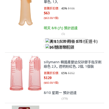
單色, 1入
首購折扣價
40
%
$106
$63
(
$63.00/1個
)
明天 8/8 (六)
預計送達
(
5
)
满 $1,500 再省 $75 (王道卡)
$6 酷澎幣回饋
sillymann 韓國產嬰幼兒矽膠手指牙刷
綠色 2入, 透明粉紅色, 2個, 1個裝
首購折扣價
65
%
$352
$120
(
$60.00/1個
)
8/10 星期一
預計送達
(
378
)