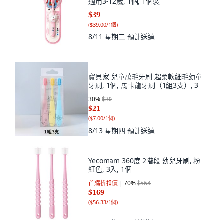
適用3-12歲, 1個, 1個裝
$39
(
$39.00/1個
)
8/11 星期二
預計送達
寶貝家 兒童萬毛牙刷 超柔軟細毛幼童
牙刷, 1個, 馬卡龍牙刷（1組3支）, 3
30
%
$30
$21
(
$7.00/1個
)
8/13 星期四
預計送達
Yecomam 360度 2階段 幼兒牙刷, 粉
紅色, 3入, 1個
首購折扣價
70
%
$564
$169
(
$56.33/1個
)