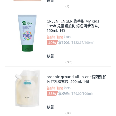
缺貨
(
1
)
GREEN FINGER 綠手指 My Kids
Fresh 兒童護髮乳 綠色清新香味,
150ml, 1條
首購折扣價
$308
$184
40
%
(
$122.67/100ml
)
缺貨
(
208
)
organic ground All-in-one從頭到腳
沐浴乳補充包, 500ml, 1個
首購折扣價
$595
$395
33
%
(
$79.00/100ml
)
缺貨
(
10
)