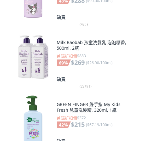
$288
48
%
(
$90.00/100ml
)
缺貨
(
428
)
Milk Baobab 孩童洗髮乳 泡泡糖香,
500ml, 2瓶
首購折扣價
$883
$269
69
%
(
$26.90/100ml
)
缺貨
(
22491
)
GREEN FINGER 綠手指 My Kids
Fresh 兒童洗髮精, 320ml, 1瓶
首購折扣價
$372
$215
42
%
(
$67.19/100ml
)