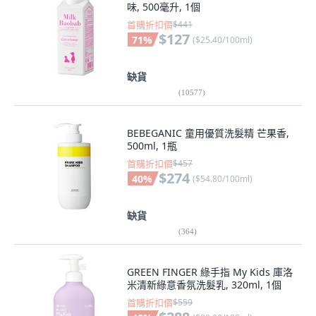
味, 500毫升, 1個
首購折扣價
$441
$127
71
%
(
$25.40/100ml
)
缺貨
(
10577
)
BEBEGANIC 童用優質洗髮精 芒果香,
500ml, 1瓶
首購折扣價
$457
$274
40
%
(
$54.80/100ml
)
缺貨
(
364
)
GREEN FINGER 綠手指 My Kids 庫洛
米清新綠意香氛洗髮乳, 320ml, 1個
首購折扣價
$559