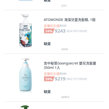
缺貨
(
21
)
ATOMONDE 海藻兒童洗髮精, 1個
首購折扣價
$539
$243
54
%
(
$24.30/100ml
)
缺貨
(
616
)
宮中秘策Goongsecret 嬰兒洗髮露
350ml 1入
首購折扣價
$540
$219
59
%
(
$62.57/100ml
)
缺貨
(
6307
)