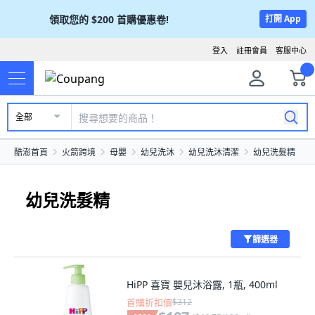
領取您的
$200
首購優惠卷!
打開 App
登入
註冊會員
客服中心
全部
酷澎首頁
火箭跨境
母嬰
幼兒洗沐
幼兒洗沐清潔
幼兒洗髮精
幼兒洗髮精
篩選器
HiPP 喜寶 嬰兒沐浴露, 1瓶, 400ml
首購折扣價
$312