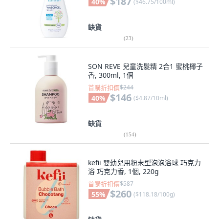
$187
40
%
(
$46.75/100ml
)
缺貨
(
23
)
SON REVE 兒童洗髮精 2合1 蜜桃椰子
香, 300ml, 1個
首購折扣價
$244
$146
40
%
(
$4.87/10ml
)
缺貨
(
154
)
kefii 嬰幼兒用粉末型泡泡浴球 巧克力
浴 巧克力香, 1個, 220g
首購折扣價
$587
$260
55
%
(
$118.18/100g
)