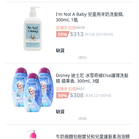
I'm Not A Baby 兒童用羊奶洗髮精,
300ml, 1瓶
首購折扣價
$698
$313
55
%
(
$104.33/100ml
)
缺貨
(
835
)
Disney 迪士尼 冰雪奇緣Elsa護理洗髮
精 蘋果香, 300ml, 3個
首購折扣價
$627
$308
50
%
(
$34.22/100ml
)
缺貨
(
958
)
牛奶猴麵包樹嬰兒和兒童護髮素泡泡糖