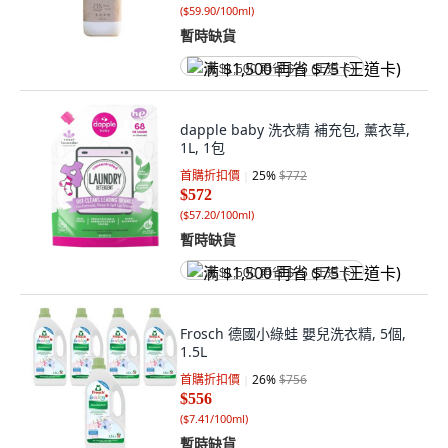
(
$59.90/100ml
)
暫時缺貨
满 $1,500 再省 $75 (王道卡)
dapple baby 洗衣精 補充包, 薰衣草,
1L, 1包
首購折扣價
25
%
$772
$572
(
$57.20/100ml
)
暫時缺貨
满 $1,500 再省 $75 (王道卡)
Frosch 德國小綠蛙 嬰兒洗衣精, 5個,
1.5L
首購折扣價
26
%
$756
$556
(
$7.41/100ml
)
暫時缺貨