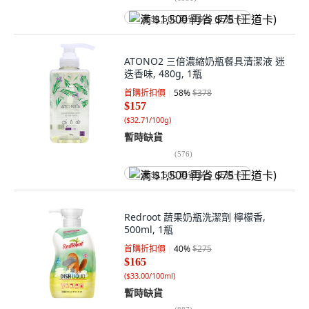
满 $1,500 再省 $75 (王道卡)
ATONO2 三倍濃縮奶瓶餐具清潔液 迷
迭香味, 480g, 1瓶
首購折扣價
58
%
$378
$157
(
$32.71/100g
)
暫時缺貨
(
576
)
满 $1,500 再省 $75 (王道卡)
Redroot 蔬果奶瓶洗潔劑 檸檬香,
500ml, 1瓶
首購折扣價
40
%
$275
$165
(
$33.00/100ml
)
暫時缺貨