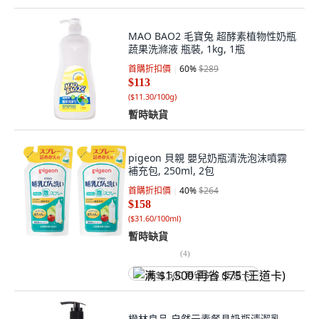
MAO BAO2 毛寶兔 超酵素植物性奶瓶
蔬果洗滌液 瓶裝, 1kg, 1瓶
首購折扣價
60
%
$289
$113
(
$11.30/100g
)
暫時缺貨
pigeon 貝親 嬰兒奶瓶清洗泡沫噴霧
補充包, 250ml, 2包
首購折扣價
40
%
$264
$158
(
$31.60/100ml
)
暫時缺貨
(
4
)
满 $1,500 再省 $75 (王道卡)
橙林良品 自然元素餐具奶瓶清潔乳,