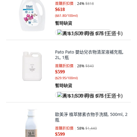
首購折扣價
24
%
$818
$618
(
$61.80/100ml
)
暫時缺貨
满 $1,500 再省 $75 (王道卡)
Pato Pato 嬰幼兒衣物清潔液補充瓶,
2L, 1瓶
首購折扣價
28
%
$840
$599
(
$29.95/100ml
)
暫時缺貨
满 $1,500 再省 $75 (王道卡)
歐美淨 植萃酵素衣物手洗精, 500ml, 2
瓶
首購折扣價
58
%
$1,440
$599