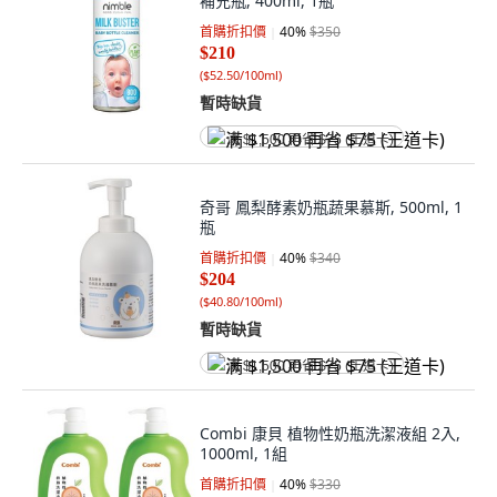
補充瓶, 400ml, 1瓶
首購折扣價
40
%
$350
$210
(
$52.50/100ml
)
暫時缺貨
满 $1,500 再省 $75 (王道卡)
奇哥 鳳梨酵素奶瓶蔬果慕斯, 500ml, 1
瓶
首購折扣價
40
%
$340
$204
(
$40.80/100ml
)
暫時缺貨
满 $1,500 再省 $75 (王道卡)
Combi 康貝 植物性奶瓶洗潔液組 2入,
1000ml, 1組
首購折扣價
40
%
$330