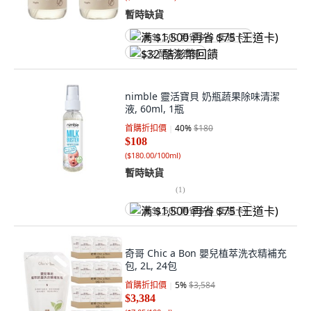
暫時缺貨
满 $1,500 再省 $75 (王道卡)
$32 酷澎幣回饋
nimble 靈活寶貝 奶瓶蔬果除味清潔
液, 60ml, 1瓶
首購折扣價
40
%
$180
$108
(
$180.00/100ml
)
暫時缺貨
(
1
)
满 $1,500 再省 $75 (王道卡)
奇哥 Chic a Bon 嬰兒植萃洗衣精補充
包, 2L, 24包
首購折扣價
5
%
$3,584
$3,384