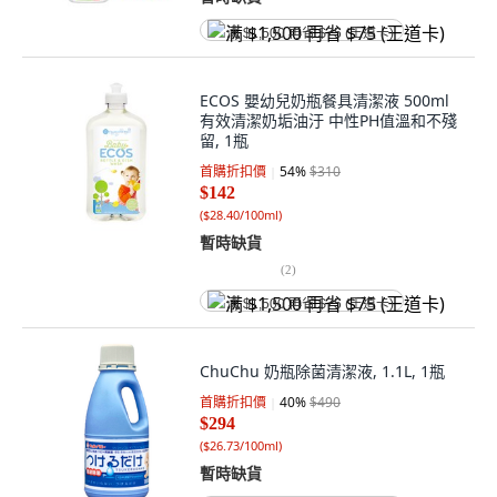
满 $1,500 再省 $75 (王道卡)
ECOS 嬰幼兒奶瓶餐具清潔液 500ml
有效清潔奶垢油汙 中性PH值溫和不殘
留, 1瓶
首購折扣價
54
%
$310
$142
(
$28.40/100ml
)
暫時缺貨
(
2
)
满 $1,500 再省 $75 (王道卡)
ChuChu 奶瓶除菌清潔液, 1.1L, 1瓶
首購折扣價
40
%
$490
$294
(
$26.73/100ml
)
暫時缺貨