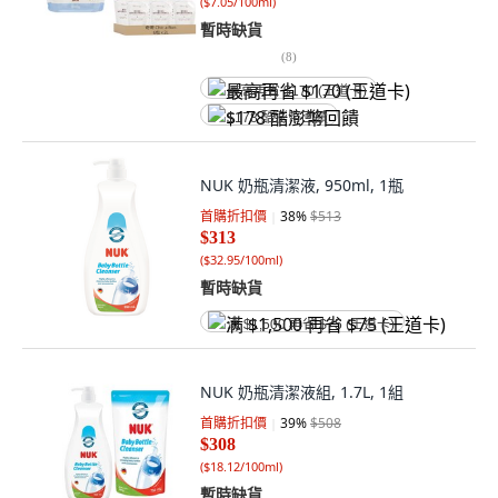
(
$7.05/100ml
)
暫時缺貨
(
8
)
最高再省 $170 (王道卡)
$178 酷澎幣回饋
NUK 奶瓶清潔液, 950ml, 1瓶
首購折扣價
38
%
$513
$313
(
$32.95/100ml
)
暫時缺貨
满 $1,500 再省 $75 (王道卡)
NUK 奶瓶清潔液組, 1.7L, 1組
首購折扣價
39
%
$508
$308
(
$18.12/100ml
)
暫時缺貨