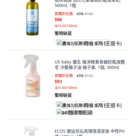
500ml, 1瓶
首購折扣價
40
%
$160
$96
(
$19.20/100ml
)
暫時缺貨
满 $1,500 再省 $75 (王道卡)
US baby 優生 植淨酵素食器奶瓶液體
皂 冷壓橘子油 柚子香, 1個, 300ml
首購折扣價
40
%
$155
$93
(
$31.00/100ml
)
暫時缺貨
满 $1,500 再省 $75 (王道卡)
$4 酷澎幣回饋
ECOS 嬰幼兒玩具環境清潔液 中性PH