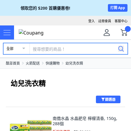
領取您的
$200
首購優惠卷!
打開 App
登入
註冊會員
客服中心
全部
酷澎首頁
火箭配送
快速購物
幼兒洗衣精
幼兒洗衣精
篩選器
南僑水晶 水晶肥皂 檸檬清香, 150g,
288個