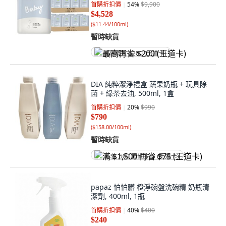
首購折扣價
54
%
$9,900
$4,528
(
$11.44/100ml
)
暫時缺貨
最高再省 $200 (王道卡)
DIA 純粹潔淨禮盒 蔬果奶瓶 + 玩具除
菌 + 綠茶去油, 500ml, 1盒
首購折扣價
20
%
$990
$790
(
$158.00/100ml
)
暫時缺貨
满 $1,500 再省 $75 (王道卡)
papaz 怕怕髒 橙淨碗盤洗碗精 奶瓶清
潔劑, 400ml, 1瓶
首購折扣價
40
%
$400
$240