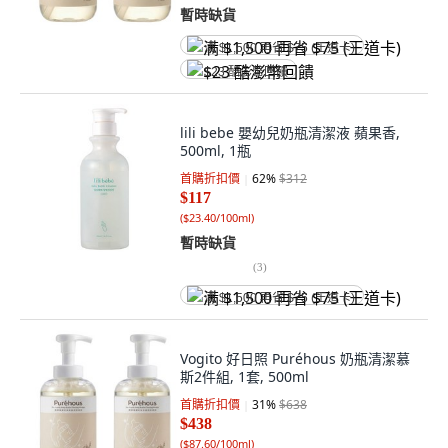
暫時缺貨
满 $1,500 再省 $75 (王道卡)
$23 酷澎幣回饋
lili bebe 嬰幼兒奶瓶清潔液 蘋果香,
500ml, 1瓶
首購折扣價
62
%
$312
$117
(
$23.40/100ml
)
暫時缺貨
(
3
)
满 $1,500 再省 $75 (王道卡)
Vogito 好日照 Puréhous 奶瓶清潔慕
斯2件組, 1套, 500ml
首購折扣價
31
%
$638
$438
(
$87.60/100ml
)