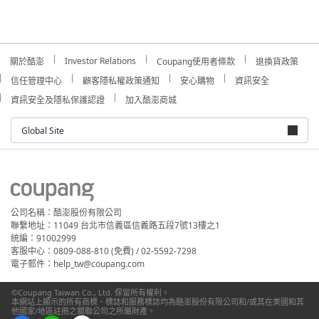
Investor Relations
關於酷澎
Coupang使用者條款
退換貨政策
信任管理中心
顧客隱私權政策通知
安心購物
資訊安全
資訊安全及隱私保護認證
加入酷澎商城
Global Site
公司名稱：酷澎股份有限公司
聯繫地址：11049 台北市信義區信義路五段7號13樓之1
統編：91002999
客服中心：0809-088-810 (免費) / 02-5592-7298
電子郵件：help_tw@coupang.com
©Coupang Taiwan Co., Ltd. 保留所有權利。
本網站上顯示的所有商標、標誌和服務標誌均為酷澎股份有限公司和/或其在美國和其
他國家/地區註冊之關聯公司之所屬財產。