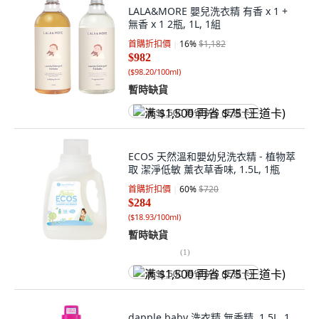
LALA&MORE 嬰兒洗衣精 有香 x 1 +
無香 x 1 2瓶, 1L, 1組
首購折扣價
16
%
$1,182
$982
(
$98.20/100ml
)
暫時缺貨
满 $1,500 再省 $75 (王道卡)
ECOS 天然溫和嬰幼兒洗衣精 - 植物萃
取 潔淨低敏 薰衣草香味, 1.5L, 1瓶
首購折扣價
60
%
$720
$284
(
$18.93/100ml
)
暫時缺貨
(
1
)
满 $1,500 再省 $75 (王道卡)
dapple baby 洗衣精 無香精, 1.5L, 1