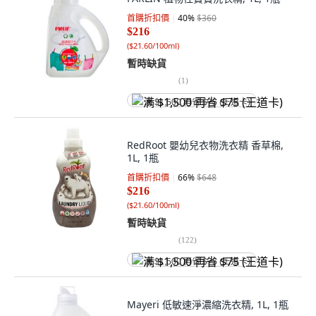
首購折扣價
40
%
$360
$216
(
$21.60/100ml
)
暫時缺貨
(
1
)
满 $1,500 再省 $75 (王道卡)
RedRoot 嬰幼兒衣物洗衣精 香草棉,
1L, 1瓶
首購折扣價
66
%
$648
$216
(
$21.60/100ml
)
暫時缺貨
(
122
)
满 $1,500 再省 $75 (王道卡)
Mayeri 低敏速淨濃縮洗衣精, 1L, 1瓶