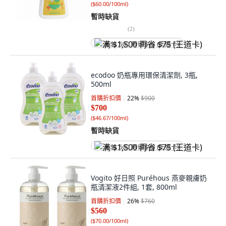
(
$60.00/100ml
)
暫時缺貨
(
2
)
满 $1,500 再省 $75 (王道卡)
ecodoo 奶瓶專用環保清潔劑, 3瓶,
500ml
首購折扣價
22
%
$900
$700
(
$46.67/100ml
)
暫時缺貨
满 $1,500 再省 $75 (王道卡)
Vogito 好日照 Puréhous 燕麥親膚奶
瓶清潔液2件組, 1套, 800ml
首購折扣價
26
%
$760
$560
(
$70.00/100ml
)