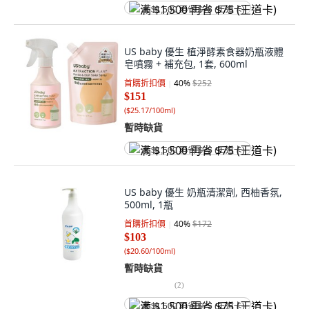
满 $1,500 再省 $75 (王道卡)
US baby 優生 植淨酵素食器奶瓶液體
皂噴霧 + 補充包, 1套, 600ml
首購折扣價
40
%
$252
$151
(
$25.17/100ml
)
暫時缺貨
满 $1,500 再省 $75 (王道卡)
US baby 優生 奶瓶清潔劑, 西柚香氛,
500ml, 1瓶
首購折扣價
40
%
$172
$103
(
$20.60/100ml
)
暫時缺貨
(
2
)
满 $1,500 再省 $75 (王道卡)