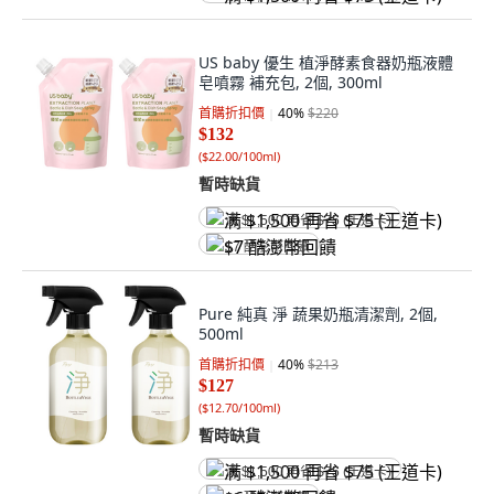
US baby 優生 植淨酵素食器奶瓶液體
皂噴霧 補充包, 2個, 300ml
首購折扣價
40
%
$220
$132
(
$22.00/100ml
)
暫時缺貨
满 $1,500 再省 $75 (王道卡)
$7 酷澎幣回饋
Pure 純真 淨 蔬果奶瓶清潔劑, 2個,
500ml
首購折扣價
40
%
$213
$127
(
$12.70/100ml
)
暫時缺貨
满 $1,500 再省 $75 (王道卡)