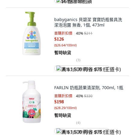
$6 酷澎幣回饋
babyganics 貝碧潔 寶寶奶瓶餐具洗
潔泡泡露 無香, 1個, 473ml
首購折扣價
40
%
$211
$126
(
$26.64/100ml
)
暫時缺貨
(
3
)
满 $1,500 再省 $75 (王道卡)
FARLIN 奶瓶蔬果清潔劑, 700ml, 1瓶
首購折扣價
40
%
$330
$198
(
$28.29/100ml
)
暫時缺貨
(
4
)
满 $1,500 再省 $75 (王道卡)