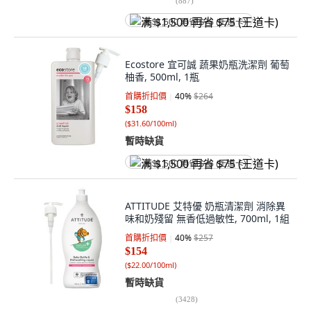
(
887
)
满 $1,500 再省 $75 (王道卡)
Ecostore 宜可誠 蔬果奶瓶洗潔劑 葡萄
柚香, 500ml, 1瓶
首購折扣價
40
%
$264
$158
(
$31.60/100ml
)
暫時缺貨
满 $1,500 再省 $75 (王道卡)
ATTITUDE 艾特優 奶瓶清潔劑 消除異
味和奶殘留 無香低過敏性, 700ml, 1組
首購折扣價
40
%
$257
$154
(
$22.00/100ml
)
暫時缺貨
(
3428
)