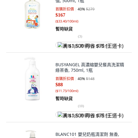
值, 500ml, 1瓶
首購折扣價
40
%
$279
$167
(
$33.40/100ml
)
暫時缺貨
(
3
)
满 $1,500 再省 $75 (王道卡)
BUSYANGEL 高濃縮嬰兒餐具洗潔精
綠茶香, 750ml, 1瓶
首購折扣價
40
%
$148
$88
(
$11.73/100ml
)
暫時缺貨
(
10
)
满 $1,500 再省 $75 (王道卡)
BLANC101 嬰兒奶瓶清潔劑 無香,