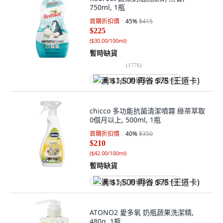
750ml, 1瓶
首購折扣價
45
%
$415
$225
(
$30.00/100ml
)
暫時缺貨
(
1776
)
满 $1,500 再省 $75 (王道卡)
chicco 多功能抗菌清潔噴霧 綠茶萃取
0個月以上, 500ml, 1瓶
首購折扣價
40
%
$350
$210
(
$42.00/100ml
)
暫時缺貨
满 $1,500 再省 $75 (王道卡)
ATONO2 愛多氧 奶瓶蔬果洗潔精,
480g, 1瓶