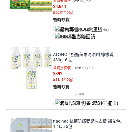
折扣後價格
8
%
$9,396
$8,644
(
$20.01/100g
)
暫時缺貨
最高再省 $200 (王道卡)
$432 酷澎幣回饋
ATONO2 奶瓶蔬果清潔劑 檸檬香,
480g, 6瓶
首購折扣價
18
%
$1,097
$897
(
$31.15/100g
)
暫時缺貨
(
2680
)
满 $1,500 再省 $75 (王道卡)
nac nac 抗菌防蟎嬰兒洗衣精 補充包,
1.1L, 36包