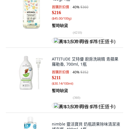
首購折扣價
40
%
$360
$216
(
$45.00/100g
)
暫時缺貨
(
4210
)
满 $1,500 再省 $75 (王道卡)
ATTITUDE 艾特優 廚房洗碗精 青蘋果
羅勒香, 700ml, 1瓶
首購折扣價
40
%
$352
$211
(
$30.14/100ml
)
暫時缺貨
(
360
)
满 $1,500 再省 $75 (王道卡)
nimble 靈活寶貝 奶瓶蔬果除味清潔液