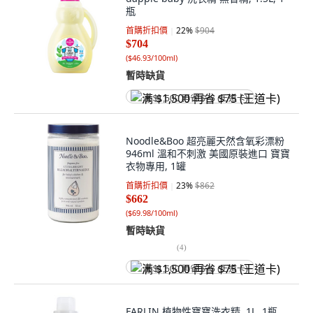
瓶
首購折扣價
22
%
$904
$704
(
$46.93/100ml
)
暫時缺貨
满 $1,500 再省 $75 (王道卡)
Noodle&Boo 超亮麗天然含氧彩漂粉
946ml 溫和不刺激 美國原裝進口 寶寶
衣物專用, 1罐
首購折扣價
23
%
$862
$662
(
$69.98/100ml
)
暫時缺貨
(
4
)
满 $1,500 再省 $75 (王道卡)
FARLIN 植物性寶寶洗衣精, 1L, 1瓶