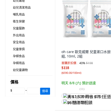
幼兒護理
幼兒清潔用品
哺乳用品
衛生保健
兒童服飾
外出用品
安全用品
兒童傢俱
oh care 歐克威爾 兒童漱口水
組, 10ml, 2組
孕婦食品
孕婦用品
首購折扣價
40
%
$198
$118
幼兒童讀物
(
$590.00/100ml
)
價格
明天 8/8 (六)
預計送達
(
11
)
$
~
搜尋
满 $1,500 再省 $75 (王道卡)
$6 酷澎幣回饋