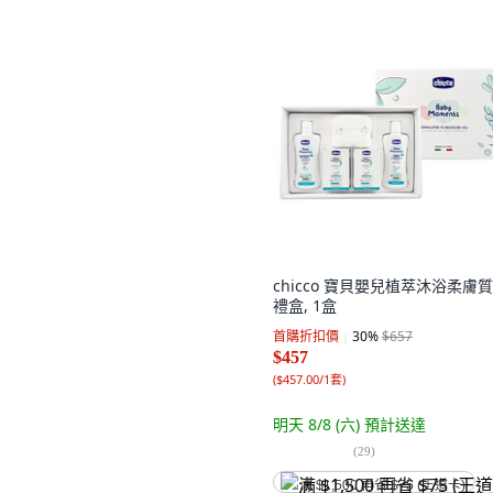
chicco 寶貝嬰兒植萃沐浴柔膚
禮盒, 1盒
首購折扣價
30
%
$657
$457
(
$457.00/1套
)
明天 8/8 (六)
預計送達
(
29
)
满 $1,500 再省 $75 (王道卡)