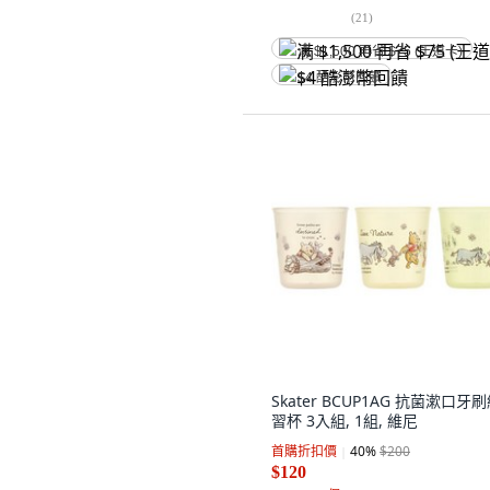
(
21
)
满 $1,500 再省 $75 (王道卡)
$4 酷澎幣回饋
Skater BCUP1AG 抗菌漱口牙
習杯 3入組, 1組, 維尼
首購折扣價
40
%
$200
$120