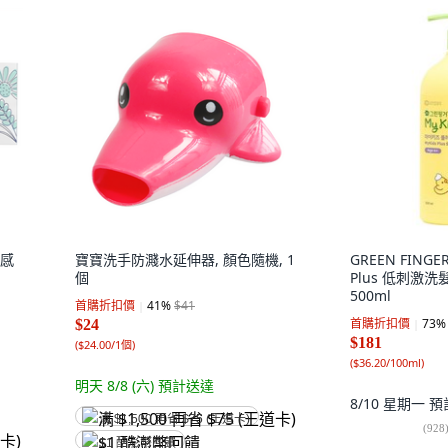
質感
寶寶洗手防濺水延伸器, 顏色隨機, 1
GREEN FINGE
個
Plus 低刺激洗
500ml
首購折扣價
41
%
$41
首購折扣價
73
%
$24
$181
(
$24.00/1個
)
(
$36.20/100ml
)
明天 8/8 (六)
預計送達
8/10 星期一
預
满 $1,500 再省 $75 (王道卡)
(
928
$1 酷澎幣回饋