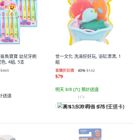
ong 鯊魚寶寶 幼兒牙刷
世一文化 洗澡好好玩, 浴缸漂漂, 1
混色, 4組, 5支
組
$465
首購折扣價
40
%
$132
$79
明天 8/8 (六)
預計送達
計送達
(
17
)
满 $1,500 再省 $75 (王道卡)