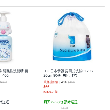
喜拿 弱酸性洗髮精 嬰
ITO 日本伊藤 捲筒式洗臉巾 20 x
 400ml
20cm 80張, 白色, 1捲
$303
首購折扣價
40
%
$110
$66
(
$66.00/1個
)
計送達
明天 8/8 (六)
預計送達
)
(
393
)