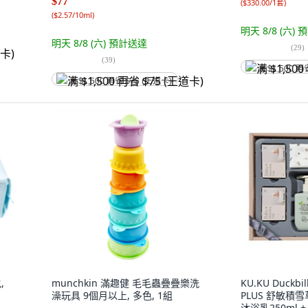
$77
(
$330.00/1套
)
(
$2.57/10ml
)
明天 8/8 (六)
預
明天 8/8 (六)
預計送達
(
29
)
(
39
)
满 $1,500 再
满 $1,500 再省 $75 (王道卡)
,
munchkin 滿趣健 毛毛蟲疊疊樂洗
KU.KU Duckb
澡玩具 9個月以上, 多色, 1組
PLUS 舒敏積
沐浴乳250ml +