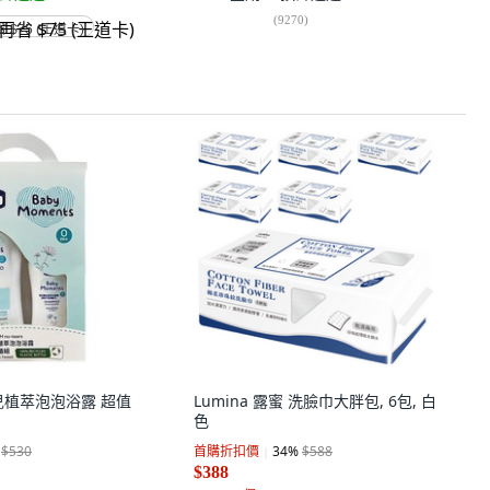
(
9270
)
省 $75 (王道卡)
貝嬰兒植萃泡泡浴露 超值
Lumina 露蜜 洗臉巾大胖包, 6包, 白
色
$530
首購折扣價
34
%
$588
$388