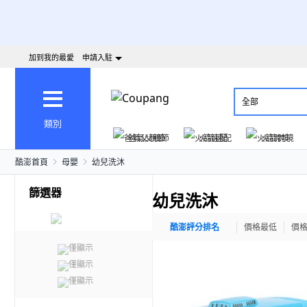
加到我的最愛
申請入駐
全部
類別
爸氣父親節
火箭速配
火箭跨境
酷澎首頁
母嬰
幼兒洗沐
篩選器
幼兒洗沐
酷澎評分排名
價格最低
價
僅顯示
僅顯示
僅顯示