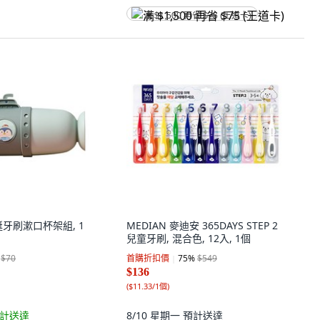
满 $1,500 再省 $75 (王道卡)
牙刷漱口杯架組, 1
MEDIAN 麥迪安 365DAYS STEP 2
兒童牙刷, 混合色, 12入, 1個
$70
首購折扣價
75
%
$549
$136
(
$11.33/1個
)
計送達
8/10 星期一
預計送達