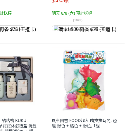
(
$64.67/1個
)
計送達
明天 8/8 (六)
預計送達
(
1049
)
省 $75 (王道卡)
满 $1,500 再省 $75 (王道卡)
ill 酷咕鴨 KUKU
風車圖書 FOOD超人 嚕拉拉時間, 恐
雪草寶寶沐浴禮盒 洗髮
龍 綠色 + 橘色 + 粉色, 1組
 洗髮精250ml + 澡