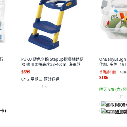
旅行
PUKU 藍色企鵝 StepUp摺疊輔助便
OhBabyLau
器 適用馬桶高度38-40cm, 海軍藍
件組, 多色, 1組
$699
首購折扣價
40
%
$186
8/12 星期三
預計送達
(
17
)
明天 8/8 (六)
預
(
20
)
满 $1,500 再
$21 酷澎幣