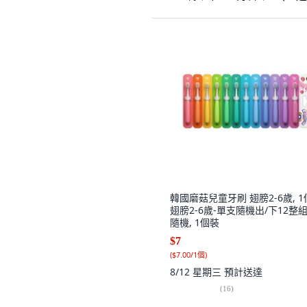
韓國磨菇兒童牙刷 翅膀2-6歲, 1
翅膀2-6歲-單支隨機出/下12整組
隨機, 1個裝
$7
(
$7.00/1個
)
8/12 星期三
預計送達
(
16
)