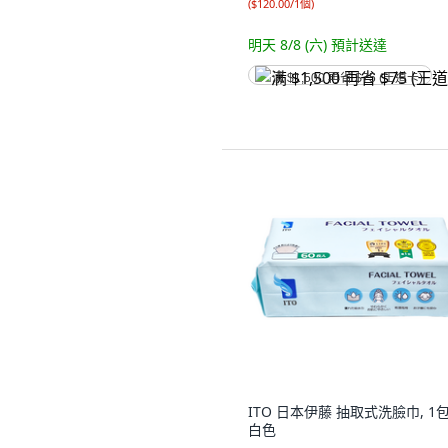
(
$120.00/1個
)
明天 8/8 (六)
預計送達
满 $1,500 再省 $75 (王道卡)
ITO 日本伊藤 抽取式洗臉巾, 1包
白色