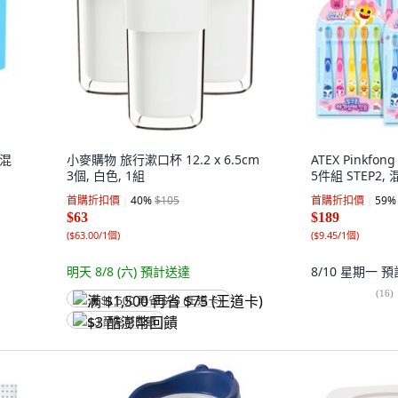
 混
小麥購物 旅行漱口杯 12.2 x 6.5cm
ATEX Pinkf
3個, 白色, 1組
5件組 STEP2, 
首購折扣價
40
%
$105
首購折扣價
59
%
$63
$189
(
$63.00/1個
)
(
$9.45/1個
)
明天 8/8 (六)
預計送達
8/10 星期一
預
(
16
)
满 $1,500 再省 $75 (王道卡)
$3 酷澎幣回饋