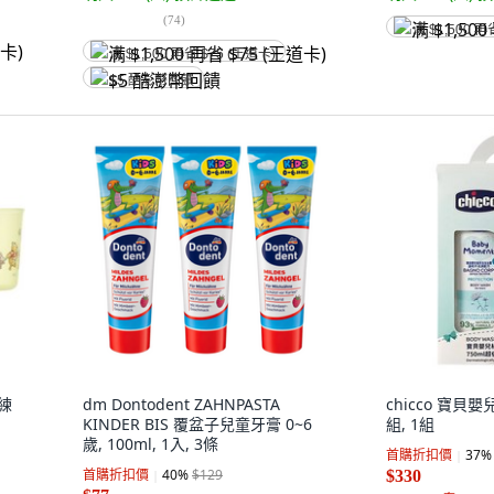
(
74
)
满 $1,500 再
满 $1,500 再省 $75 (王道卡)
$5 酷澎幣回饋
刷練
dm Dontodent ZAHNPASTA
chicco 寶
KINDER BIS 覆盆子兒童牙膏 0~6
組, 1組
歲, 100ml, 1入, 3條
首購折扣價
37
%
首購折扣價
40
%
$129
$330