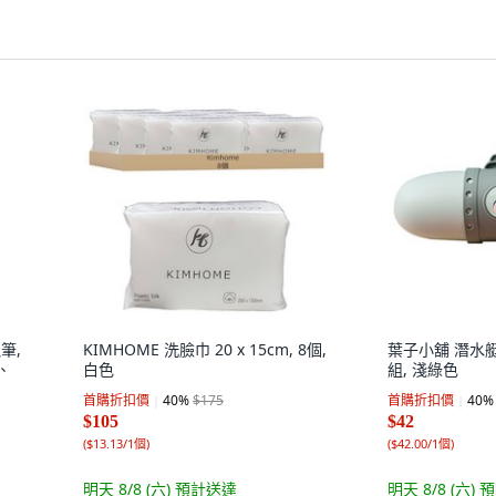
筆,
KIMHOME 洗臉巾 20 x 15cm, 8個,
葉子小舖 潛水艇
、
白色
組, 淺綠色
首購折扣價
40
%
$175
首購折扣價
40
%
$105
$42
(
$13.13/1個
)
(
$42.00/1個
)
明天 8/8 (六)
預計送達
明天 8/8 (六)
預