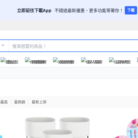
立即前往下載App
不錯過最新優惠、更多功能等著你！
下載
嬰幼兒
保健醫療
美妝保養
個人清潔
玩具休閒
格最高
最熱銷
最新上架