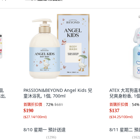
個,
PASSION&BEYOND Angel Kids 兒
ATEX 大耳狗
出,
童沐浴乳, 1個, 700ml
兒爽身粉香, 1個,
首購折扣價
72
%
$681
首購折扣價
54
%
$190
$137
(
$27.14/100ml
)
(
$34.25/100ml
)
8/10 星期一
預計送達
8/11 星期二
預
(
1296
)
(
162