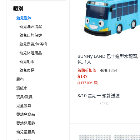
類別
幼兒洗沐
幼兒洗沐清潔
幼兒口腔保健
幼兒澡盆/沐浴椅
幼兒沐浴用品
BUNNy LAND 巴士造型水龍頭,
色, 1入
幼兒毛巾
幼兒馬桶
首購折扣價
46
%
$254
$137
尿布
(
$137.00/1個
)
濕紙巾
8/10 星期一
預計送達
玩具/教具
(
371
)
兒童餐具
嬰幼兒食品
嬰幼兒服飾
幼兒童寢具