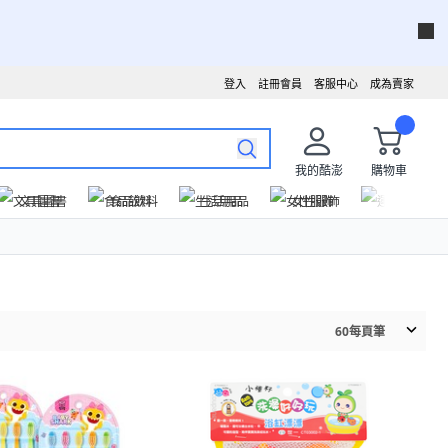
登入
註冊會員
客服中心
成為賣家
我的酷澎
購物車
文具圖書
食品飲料
生活用品
女性服飾
運動戶外
60
每頁筆