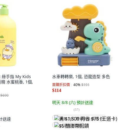
R 綠手指 My Kids
水車轉轉樂, 1個, 恐龍造型 多色
髮精 水蜜桃香, 1個,
首購折扣價
40
%
$191
$114
$690
明天 8/8 (六)
預計送達
(
57
)
計送達
满 $1,500 再省 $75 (王道卡)
$5 酷澎幣回饋
)