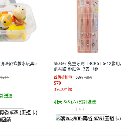
gh 洗澡發條戲水玩具5
Skater 兒童牙刷 TBCR6T 6-12歲用,
凱蒂貓 粉紅色, 3支, 1組
$311
首購折扣價
68
%
$250
$79
(
$26.33/1個
)
計送達
明天 8/8 (六)
預計送達
(
160
)
省 $75 (王道卡)
满 $1,500 再省 $75 (王道卡)
回饋