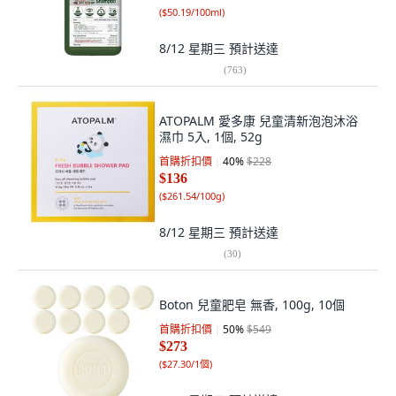
(
$50.19/100ml
)
8/12 星期三
預計送達
(
763
)
ATOPALM 愛多康 兒童清新泡泡沐浴
濕巾 5入, 1個, 52g
首購折扣價
40
%
$228
$136
(
$261.54/100g
)
8/12 星期三
預計送達
(
30
)
Boton 兒童肥皂 無香, 100g, 10個
首購折扣價
50
%
$549
$273
(
$27.30/1個
)