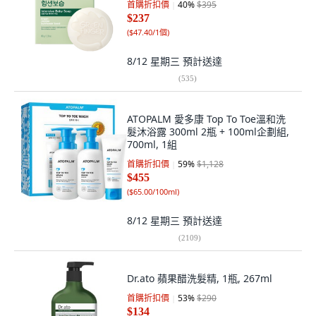
首購折扣價
40
%
$395
$237
(
$47.40/1個
)
8/12 星期三
預計送達
(
535
)
ATOPALM 愛多康 Top To Toe溫和洗
髮沐浴露 300ml 2瓶 + 100ml企劃組,
700ml, 1組
首購折扣價
59
%
$1,128
$455
(
$65.00/100ml
)
8/12 星期三
預計送達
(
2109
)
Dr.ato 蘋果醋洗髮精, 1瓶, 267ml
首購折扣價
53
%
$290
$134