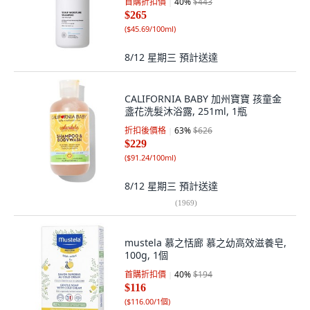
首購折扣價
40
%
$443
$265
(
$45.69/100ml
)
8/12 星期三
預計送達
CALIFORNIA BABY 加州寶寶 孩童金
盞花洗髮沐浴露, 251ml, 1瓶
折扣後價格
63
%
$626
$229
(
$91.24/100ml
)
8/12 星期三
預計送達
(
1969
)
mustela 慕之恬廊 慕之幼高效滋養皂,
100g, 1個
首購折扣價
40
%
$194
$116
(
$116.00/1個
)