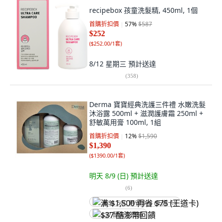
recipebox 孩童洗髮精, 450ml, 1個
首購折扣價
57
%
$587
$252
(
$252.00/1套
)
8/12 星期三
預計送達
(
358
)
Derma 寶寶經典洗護三件禮 水嫩洗髮
沐浴露 500ml + 滋潤護膚霜 250ml +
舒敏萬用膏 100ml, 1組
首購折扣價
12
%
$1,590
$1,390
(
$1390.00/1套
)
明天 8/9 (日)
預計送達
(
6
)
满 $1,500 再省 $75 (王道卡)
$37 酷澎幣回饋