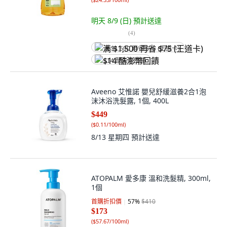
明天 8/9 (日)
預計送達
(
4
)
满 $1,500 再省 $75 (王道卡)
$14 酷澎幣回饋
Aveeno 艾惟諾 嬰兒舒緩滋養2合1泡
沫沐浴洗髮露, 1個, 400L
$449
(
$0.11/100ml
)
8/13 星期四
預計送達
ATOPALM 愛多康 溫和洗髮精, 300ml,
1個
首購折扣價
57
%
$410
$173
(
$57.67/100ml
)