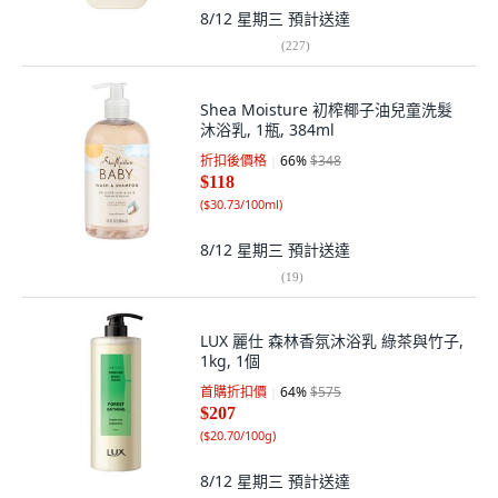
8/12 星期三
預計送達
(
227
)
Shea Moisture 初榨椰子油兒童洗髮
沐浴乳, 1瓶, 384ml
折扣後價格
66
%
$348
$118
(
$30.73/100ml
)
8/12 星期三
預計送達
(
19
)
LUX 麗仕 森林香氛沐浴乳 綠茶與竹子,
1kg, 1個
首購折扣價
64
%
$575
$207
(
$20.70/100g
)
8/12 星期三
預計送達