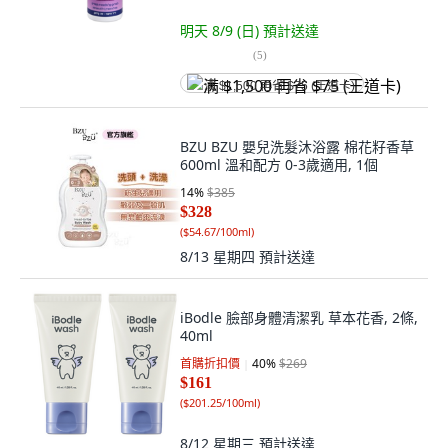
明天 8/9 (日)
預計送達
(
5
)
满 $1,500 再省 $75 (王道卡)
BZU BZU 嬰兒洗髮沐浴露 棉花籽香草
600ml 溫和配方 0-3歲適用, 1個
14
%
$385
$328
(
$54.67/100ml
)
8/13 星期四
預計送達
iBodle 臉部身體清潔乳 草本花香, 2條,
40ml
首購折扣價
40
%
$269
$161
(
$201.25/100ml
)
8/12 星期三
預計送達