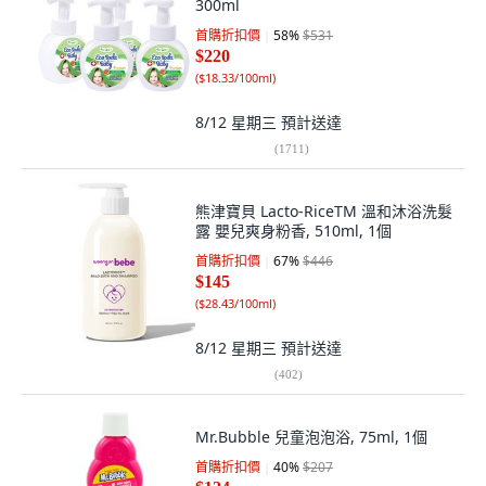
300ml
首購折扣價
58
%
$531
$220
(
$18.33/100ml
)
8/12 星期三
預計送達
(
1711
)
熊津寶貝 Lacto-RiceTM 溫和沐浴洗髮
露 嬰兒爽身粉香, 510ml, 1個
首購折扣價
67
%
$446
$145
(
$28.43/100ml
)
8/12 星期三
預計送達
(
402
)
Mr.Bubble 兒童泡泡浴, 75ml, 1個
首購折扣價
40
%
$207