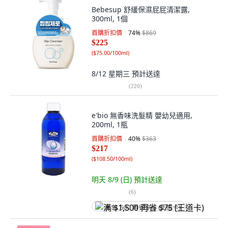
Bebesup 舒緩保濕屁屁清潔露,
300ml, 1個
首購折扣價
74
%
$869
$225
(
$75.00/100ml
)
8/12 星期三
預計送達
(
220
)
e'bio 無香味洗髮精 嬰幼兒適用,
200ml, 1瓶
首購折扣價
40
%
$363
$217
(
$108.50/100ml
)
明天 8/9 (日)
預計送達
(
6
)
满 $1,500 再省 $75 (王道卡)