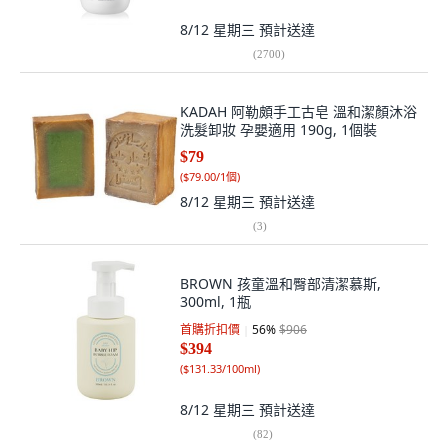
8/12 星期三
預計送達
(
2700
)
KADAH 阿勒頗手工古皂 溫和潔顏沐浴
洗髮卸妝 孕嬰適用 190g, 1個裝
$79
(
$79.00/1個
)
8/12 星期三
預計送達
(
3
)
BROWN 孩童溫和臀部清潔慕斯,
300ml, 1瓶
首購折扣價
56
%
$906
$394
(
$131.33/100ml
)
8/12 星期三
預計送達
(
82
)