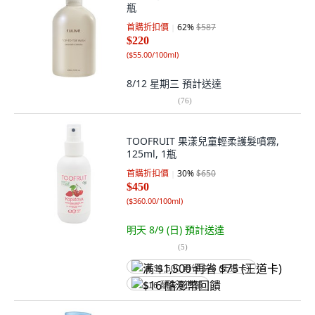
瓶
首購折扣價
62
%
$587
$220
(
$55.00/100ml
)
8/12 星期三
預計送達
(
76
)
TOOFRUIT 果漾兒童輕柔護髮噴霧,
125ml, 1瓶
首購折扣價
30
%
$650
$450
(
$360.00/100ml
)
明天 8/9 (日)
預計送達
(
5
)
满 $1,500 再省 $75 (王道卡)
$16 酷澎幣回饋