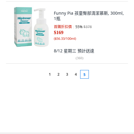
Funny Pia 孩童臀部清潔慕斯, 300ml,
1瓶
首購折扣價
55
%
$378
$169
(
$56.33/100ml
)
8/12 星期三
預計送達
(
360
)
1
2
3
4
5