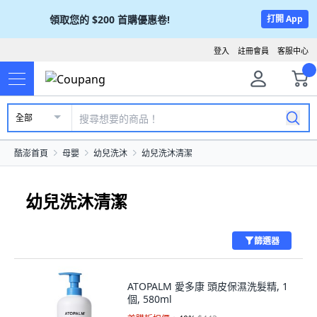
領取您的
$200
首購優惠卷!
打開 App
登入
註冊會員
客服中心
全部
酷澎首頁
母嬰
幼兒洗沐
幼兒洗沐清潔
幼兒洗沐清潔
篩選器
ATOPALM 愛多康 頭皮保濕洗髮精, 1
個, 580ml