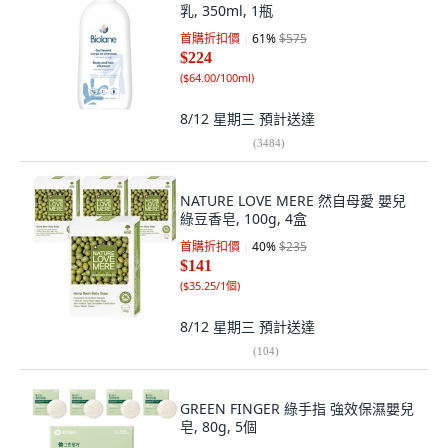
乳, 350ml, 1瓶
首購折扣價
61
%
$575
$224
(
$64.00/100ml
)
8/12 星期三
預計送達
(
3484
)
NATURE LOVE MERE 然自母愛 嬰兒
綠豆香皂, 100g, 4盒
首購折扣價
40
%
$235
$141
(
$35.25/1個
)
8/12 星期三
預計送達
(
104
)
GREEN FINGER 綠手指 強效保濕嬰兒
皂, 80g, 5個