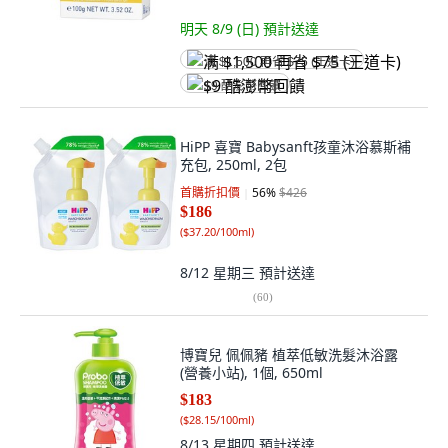
明天 8/9 (日)
預計送達
满 $1,500 再省 $75 (王道卡)
$9 酷澎幣回饋
HiPP 喜寶 Babysanft孩童沐浴慕斯補
充包, 250ml, 2包
首購折扣價
56
%
$426
$186
(
$37.20/100ml
)
8/12 星期三
預計送達
(
60
)
博寶兒 佩佩豬 植萃低敏洗髮沐浴露
(營養小站), 1個, 650ml
$183
(
$28.15/100ml
)
8/13 星期四
預計送達