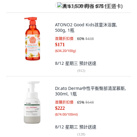
满 $1,500 再省 $75 (王道卡)
ATONO2 Good Kids孩童沐浴露,
500g, 1瓶
首購折扣價
60
%
$438
$171
(
$34.20/100g
)
8/12 星期三
預計送達
(
912
)
Dr.ato Derma中性平衡臀部清潔慕斯,
300ml, 1瓶
首購折扣價
65
%
$648
$222
(
$74.00/100ml
)
8/12 星期三
預計送達
(
128
)