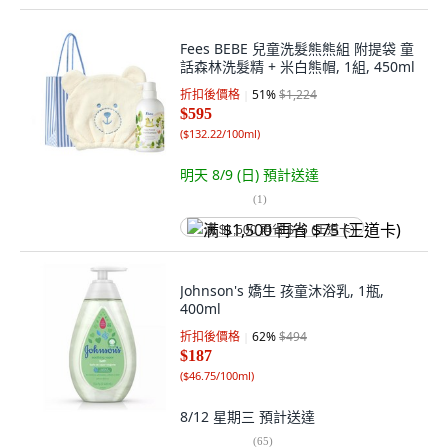
Fees BEBE 兒童洗髮熊熊組 附提袋 童
話森林洗髮精 + 米白熊帽, 1組, 450ml
折扣後價格
51
%
$1,224
$595
(
$132.22/100ml
)
明天 8/9 (日)
預計送達
(
1
)
满 $1,500 再省 $75 (王道卡)
Johnson's 嬌生 孩童沐浴乳, 1瓶,
400ml
折扣後價格
62
%
$494
$187
(
$46.75/100ml
)
8/12 星期三
預計送達
(
65
)