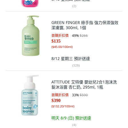
(
2
)
GREEN FINGER 綠手指 強力保濕強效
潔膚露, 300ml, 1個
首購折扣價
49
%
$266
$135
(
$45.00/100ml
)
8/12 星期三
預計送達
(
529
)
ATTITUDE 艾特優 嬰幼兒2合1泡沫洗
髮沐浴露 杏仁奶, 295ml, 1瓶
首購折扣價
33
%
$590
$390
(
$132.20/100ml
)
明天 8/9 (日)
預計送達
(
4
)