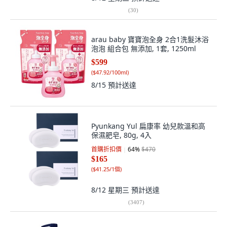
(
30
)
arau baby 寶寶泡全身 2合1洗髮沐浴
泡泡 組合包 無添加, 1套, 1250ml
$599
(
$47.92/100ml
)
8/15
預計送達
Pyunkang Yul 扁康率 幼兒款溫和高
保濕肥皂, 80g, 4入
首購折扣價
64
%
$470
$165
(
$41.25/1個
)
8/12 星期三
預計送達
(
3407
)