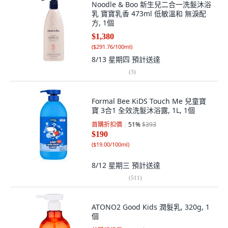
Noodle & Boo 新生兒二合一洗髮沐浴
乳 寶寶乳香 473ml 低敏溫和 無淚配
方, 1個
$1,380
(
$291.76/100ml
)
8/13 星期四
預計送達
(
3
)
Formal Bee KiDS Touch Me 兒童寶
寶 3合1 全效洗髮沐浴露, 1L, 1個
首購折扣價
51
%
$393
$190
(
$19.00/100ml
)
8/12 星期三
預計送達
(
511
)
ATONO2 Good Kids 潤髮乳, 320g, 1
個