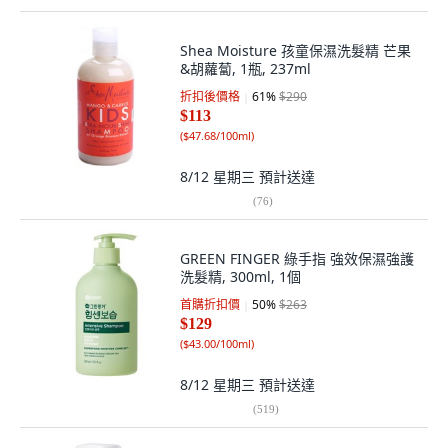
Shea Moisture 孩童保濕洗髮精 芒果
&胡蘿蔔, 1瓶, 237ml
折扣後價格
61
%
$290
$113
(
$47.68/100ml
)
8/12 星期三
預計送達
(
76
)
GREEN FINGER 綠手指 強效保濕強護
洗髮精, 300ml, 1個
首購折扣價
50
%
$263
$129
(
$43.00/100ml
)
8/12 星期三
預計送達
(
519
)