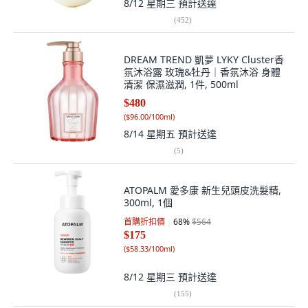
8/12 星期三
預計送達
(
452
)
DREAM TREND 凱夢 LYKY Cluster香
氛沐浴露 玫瑰&牡丹｜香氛沐浴 身體
清潔 保濕滋潤, 1件, 500ml
$480
(
$96.00/100ml
)
8/14 星期五
預計送達
(
5
)
ATOPALM 愛多康 新生兒頭皮洗髮精,
300ml, 1個
首購折扣價
68
%
$564
$175
(
$58.33/100ml
)
8/12 星期三
預計送達
(
155
)