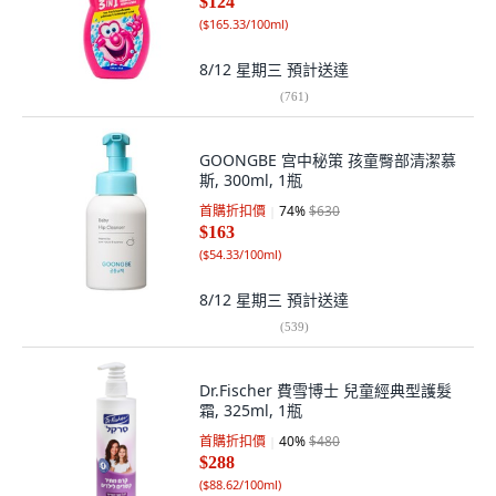
$124
(
$165.33/100ml
)
8/12 星期三
預計送達
(
761
)
GOONGBE 宫中秘策 孩童臀部清潔慕
斯, 300ml, 1瓶
首購折扣價
74
%
$630
$163
(
$54.33/100ml
)
8/12 星期三
預計送達
(
539
)
Dr.Fischer 費雪博士 兒童經典型護髮
霜, 325ml, 1瓶
首購折扣價
40
%
$480
$288
(
$88.62/100ml
)