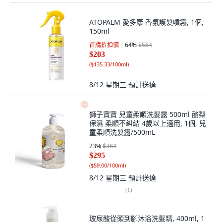
ATOPALM 愛多康 香氛護髮噴霧, 1個,
150ml
首購折扣價
64
%
$564
$203
(
$135.33/100ml
)
8/12 星期三
預計送達
獅子寶寶 兒童柔順洗髮露 500ml 酪梨
保濕 柔順不糾結 4歲以上適用, 1個, 兒
童柔順洗髮露/500mL
23
%
$384
$295
(
$59.00/100ml
)
8/12 星期三
預計送達
(
1
)
玻尿酸從頭到腳沐浴洗髮精, 400ml, 1