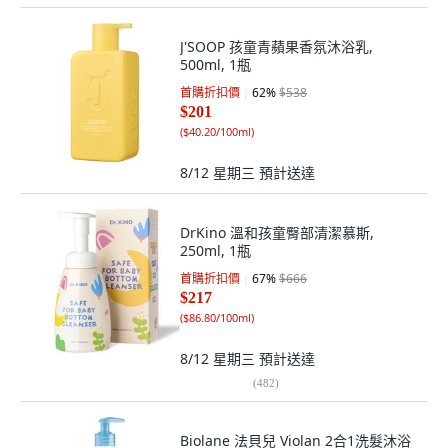
J'SOOP 孩童青蘋果香氛沐浴乳,
500ml, 1瓶
首購折扣價
62
%
$538
$201
(
$40.20/100ml
)
8/12 星期三
預計送達
DrKino 溫和孩童臀部清潔慕斯,
250ml, 1瓶
首購折扣價
67
%
$666
$217
(
$86.80/100ml
)
8/12 星期三
預計送達
(
482
)
Biolane 法貝兒 Violan 2合1洗髮沐浴