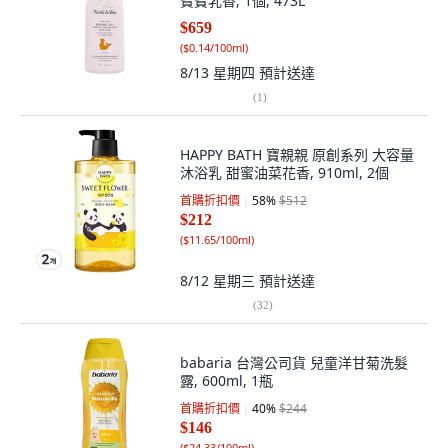
寶寶乳香, 1個, 473L
$659
(
$0.14/100ml
)
8/13 星期四
預計送達
(
1
)
HAPPY BATH 寶親親 原創系列 大容量
沐浴乳 甜蜜油菜花香, 910ml, 2個
首購折扣價
58
%
$512
$212
(
$11.65/100ml
)
8/12 星期三
預計送達
(
32
)
babaria 台灣公司貨 兒童洋甘菊洗髮
露, 600ml, 1瓶
首購折扣價
40
%
$244
$146
(
$24.33/100ml
)