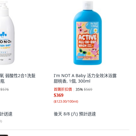
愛多氧 弱酸性2合1洗髮
I'm NOT A Baby 活力全效沐浴露
1瓶
甜桃香, 1個, 300ml
$576
首購折扣價
35
%
$569
$369
(
$123.00/100ml
)
計送達
後天 8/8 (六)
預計送達
3
)