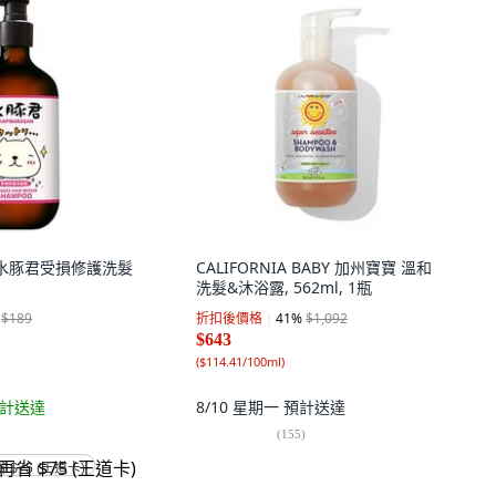
黎絲 水豚君受損修護洗髮
CALIFORNIA BABY 加州寶寶 溫和
洗髮&沐浴露, 562ml, 1瓶
$189
折扣後價格
41
%
$1,092
$643
(
$114.41/100ml
)
計送達
8/10 星期一
預計送達
(
155
)
省 $75 (王道卡)