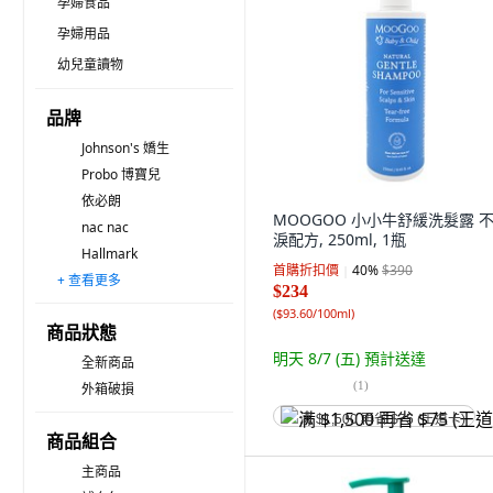
孕婦食品
孕婦用品
幼兒童讀物
品牌
Johnson's 嬌生
Probo 博寶兒
依必朗
MOOGOO 小小牛舒緩洗髮露 
nac nac
淚配方, 250ml, 1瓶
Hallmark
首購折扣價
40
%
$390
+ 查看更多
YOrSUn 悠森兒
mustela 慕之恬廊
chicco
台塑生醫
Kao 花王
KU.KU Duckbill 酷咕鴨 KUKU PLUS
Baby sebamed 施巴
Fees BEBE
Derma
EAU 淨耀
Cetaphil 舒特膚
nickelodeon
Aveeno baby
KLORANE 蔻蘿蘭
韓國 briel
$234
(
$93.60/100ml
)
商品狀態
明天 8/7 (五)
預計送達
全新商品
(
1
)
外箱破損
满 $1,500 再省 $75 (王道卡)
商品組合
主商品