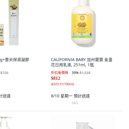
0g+薏米保濕凝膠
CALIFORNIA BABY 加州寶寶 金盞
花日用乳液, 251ml, 1瓶
$726
折扣後價格
39
%
$1,338
$812
(
$323.51/100ml
)
計送達
8/10 星期一
預計送達
)
(
42
)