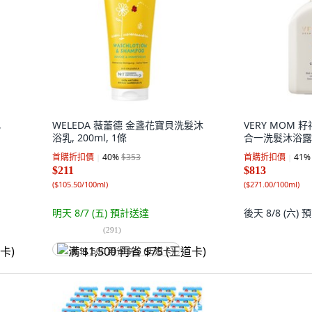
,
WELEDA 薇蕾德 金盞花寶貝洗髮沐
VERY MOM
浴乳, 200ml, 1條
合一洗髮沐浴露, 
首購折扣價
40
%
$353
首購折扣價
41
%
$211
$813
(
$105.50/100ml
)
(
$271.00/100ml
)
明天 8/7 (五)
預計送達
後天 8/8 (六)
預
(
291
)
满 $1,500 再省 $75 (王道卡)