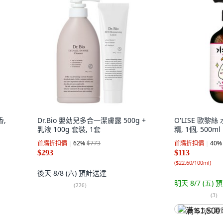
香,
Dr.Bio 嬰幼兒多合一潔膚露 500g +
O'LISE 歐
乳液 100g 套裝, 1套
精, 1個, 500ml
首購折扣價
62
%
$773
首購折扣價
40
%
$293
$113
(
$22.60/100ml
)
後天 8/8 (六)
預計送達
明天 8/7 (五)
預
(
226
)
(
3
)
满 $1,500 再