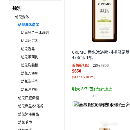
類別
幼兒洗沐
幼兒洗沐清潔
幼兒多合一沐浴劑
幼兒沐浴乳
幼兒香皂
CREMO 香水沐浴露 柑橘鼠尾草
幼兒潔面乳
473ml, 1瓶
幼兒洗髮精
首購折扣價
23
%
$850
$650
幼兒入浴劑
(
$137.42/100ml
)
幼兒洗手乳
明天 8/7 (五)
預計送達
幼兒沐浴組
(
1
)
幼兒口腔保健
满 $1,500 再省 $75 (王道卡)
幼兒澡盆/沐浴椅
幼兒沐浴用品
幼兒毛巾