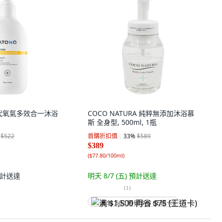
二代氧氣多效合一沐浴
COCO NATURA 純粹無添加沐浴慕
斯 全身型, 500ml, 1瓶
$522
首購折扣價
33
%
$589
$389
(
$77.80/100ml
)
計送達
明天 8/7 (五)
預計送達
)
(
1
)
满 $1,500 再省 $75 (王道卡)