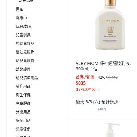
幼兒馬桶
尿布
濕紙巾
玩具/教具
兒童餐具
嬰幼兒食品
嬰幼兒服飾
幼兒童寢具
VERY MOM 籽神經醯胺乳液,
300ml, 1個
幼兒護理
首購折扣價
42
%
$1,448
幼兒清潔用品
$835
哺乳用品
(
$278.33/100ml
)
衛生保健
後天 8/8 (六)
預計送達
兒童服飾
(
482
)
外出用品
安全用品
兒童傢俱