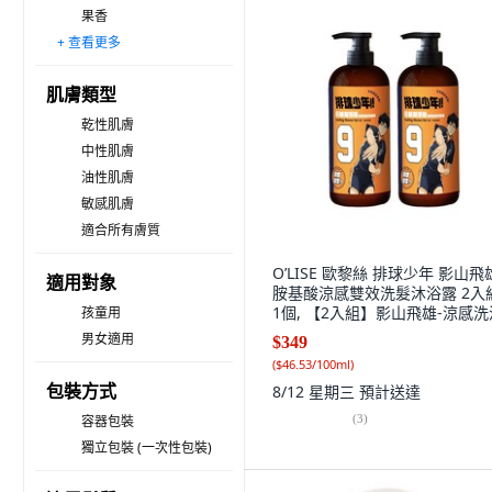
果香
+ 查看更多
花香
藥草木香
其他
肌膚類型
乾性肌膚
中性肌膚
油性肌膚
敏感肌膚
適合所有膚質
O’LISE 歐黎絲 排球少年 影山飛
適用對象
胺基酸涼感雙效洗髮沐浴露 2入組
1個, 【2入組】影山飛雄-涼感洗
孩童用
二合一, 750ml
男女適用
$349
(
$46.53/100ml
)
包裝方式
8/12 星期三
預計送達
(
3
)
容器包裝
獨立包裝 (一次性包裝)