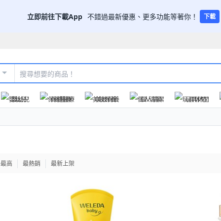
立即前往下載App
不錯過最新優惠、更多功能等著你！
下載
嬰幼兒
保健醫療
美妝保養
個人清潔
玩具休閒
格最高
最熱銷
最新上架