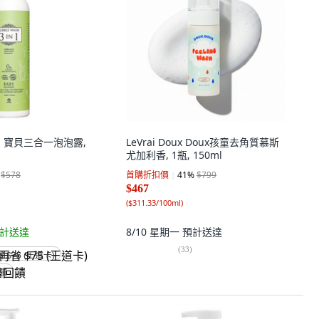
愛 寶貝三合一泡泡露,
LeVrai Doux Doux孩童去角質慕斯
尤加利香, 1瓶, 150ml
$578
首購折扣價
41
%
$799
$467
(
$311.33/100ml
)
計送達
8/10 星期一
預計送達
(
33
)
省 $75 (王道卡)
回饋