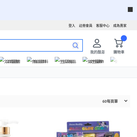
登入
註冊會員
客服中心
成為賣家
我的酷澎
購物車
文具圖書
食品飲料
生活用品
女性服飾
運動戶外
60
每頁筆