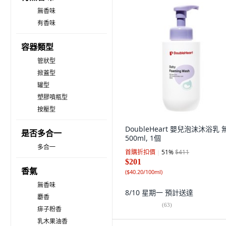
無香味
有香味
容器類型
管狀型
掀蓋型
罐型
塑膠噴瓶型
按壓型
DoubleHeart 嬰兒泡沫沐浴乳 
是否多合一
500ml, 1個
多合一
首購折扣價
51
%
$411
$201
香氣
(
$40.20/100ml
)
無香味
8/10 星期一
預計送達
麝香
(
63
)
痱子粉香
乳木果油香