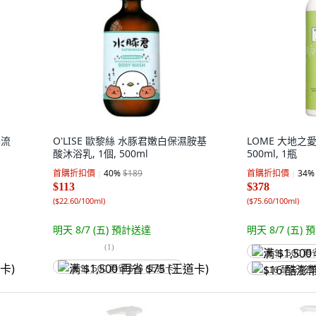
不流
O'LISE 歐黎絲 水豚君嫩白保濕胺基
LOME 大地之
酸沐浴乳, 1個, 500ml
500ml, 1瓶
首購折扣價
40
%
$189
首購折扣價
34
%
$113
$378
(
$22.60/100ml
)
(
$75.60/100ml
)
明天 8/7 (五)
預計送達
明天 8/7 (五)
預
(
1
)
满 $1,500 再
满 $1,500 再省 $75 (王道卡)
$16 酷澎幣