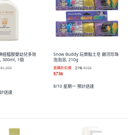
 籽神經醯胺嬰幼兒多效
Snow Buddy 玩樂黏土皂 銀河珍珠
300ml, 1個
泡泡浴, 210g
$1,390
首購折扣價
21
%
$936
$736
8/10 星期一
預計送達
計送達