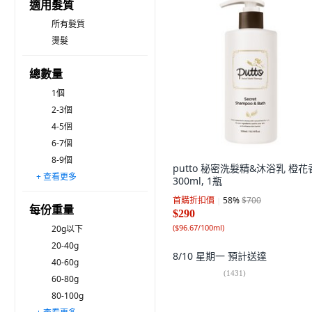
適用髮質
所有髮質
燙髮
總數量
1個
2-3個
4-5個
6-7個
8-9個
putto 秘密洗髮精&沐浴乳 橙花
+ 查看更多
10-11個
12個以上
300ml, 1瓶
首購折扣價
58
%
$700
每份重量
$290
(
$96.67/100ml
)
20g以下
20-40g
8/10 星期一
預計送達
40-60g
(
1431
)
60-80g
80-100g