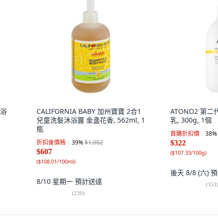
沐浴
CALIFORNIA BABY 加州寶寶 2合1
ATONO2 第
兒童洗髮沐浴露 金盞花香, 562ml, 1
乳, 300g, 1個
瓶
首購折扣價
38
%
折扣後價格
39
%
$1,002
$322
$607
(
$107.33/100g
)
(
$108.01/100ml
)
後天 8/8 (六)
預
8/10 星期一
預計送達
(
353
(
239
)