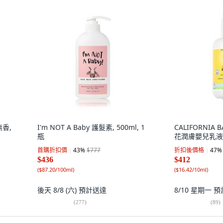
無香,
I'm NOT A Baby 護髮素, 500ml, 1
CALIFORNIA
瓶
花潤膚嬰兒乳液, 
首購折扣價
43
%
$777
折扣後價格
47
%
$436
$412
(
$87.20/100ml
)
(
$16.42/10ml
)
後天 8/8 (六)
預計送達
8/10 星期一
預
(
277
)
(
89
)