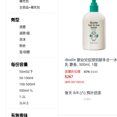
補充包
主商品+補充包
劑型
液體
凝膠/霜
泡沫
粉狀
膏/固體
iBodle 嬰幼兒從頭到腳多合一
每份容量
乳 麝香, 300ml, 1個
50ml以下
首購折扣價
40
%
$445
$267
50-100ml
(
$89.00/100ml
)
100-500ml
500ml-1L
後天 8/8 (六)
預計送達
1-2L
(
142
)
2L以上
有無香味