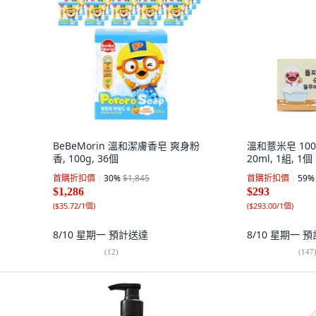
BeBeMorin 溫和潔膚香皂 爽身粉
溫和薏米皂 10
香, 100g, 36個
20ml, 1組, 1個
首購折扣價
30
%
$1,845
首購折扣價
59
%
$1,286
$293
(
$35.72/1個
)
(
$293.00/1個
)
8/10 星期一
預計送達
8/10 星期一
預
(
12
)
(
147