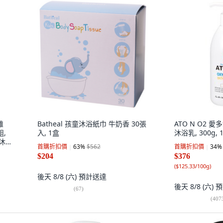
雄
Batheal 孩童沐浴紙巾 牛奶香 30張
ATO N O2 
,
入, 1盒
沐浴乳, 300g, 
沐
首購折扣價
63
%
$562
首購折扣價
34
%
$204
$376
(
$125.33/100g
)
後天 8/8 (六)
預計送達
後天 8/8 (六)
預
(
67
)
(
407