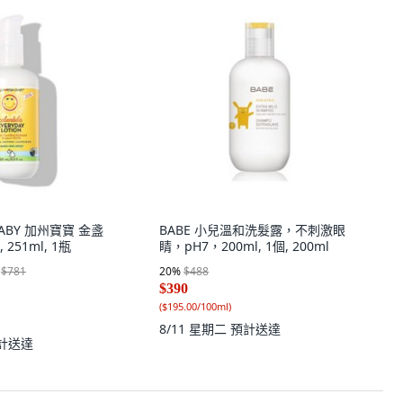
 BABY 加州寶寶 金盞
BABE 小兒溫和洗髮露，不刺激眼
251ml, 1瓶
睛，pH7，200ml, 1個, 200ml
$781
20
%
$488
$390
(
$195.00/100ml
)
8/11 星期二
預計送達
計送達