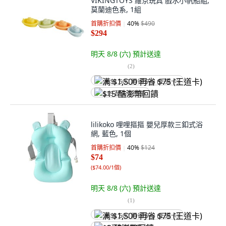
VIKINGTOYS 維京玩具 戲水小帆船組,
莫蘭迪色系, 1組
首購折扣價
40
%
$490
$294
明天 8/8 (六)
預計送達
(
2
)
满 $1,500 再省 $75 (王道卡)
$15 酷澎幣回饋
lilikoko 哩哩摳摳 嬰兒厚款三釦式浴
網, 藍色, 1個
首購折扣價
40
%
$124
$74
(
$74.00/1個
)
明天 8/8 (六)
預計送達
(
1
)
满 $1,500 再省 $75 (王道卡)