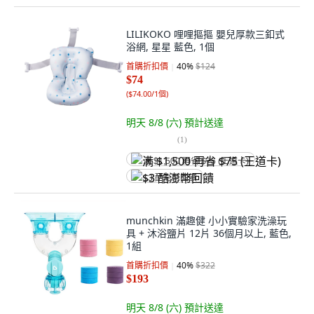
LILIKOKO 哩哩摳摳 嬰兒厚款三釦式
浴網, 星星 藍色, 1個
首購折扣價
40
%
$124
$74
(
$74.00/1個
)
明天 8/8 (六)
預計送達
(
1
)
满 $1,500 再省 $75 (王道卡)
$3 酷澎幣回饋
munchkin 滿趣健 小小實驗家洗澡玩
具 + 沐浴鹽片 12片 36個月以上, 藍色,
1組
首購折扣價
40
%
$322
$193
明天 8/8 (六)
預計送達