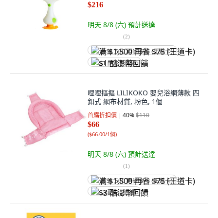
$216
明天 8/8 (六)
預計送達
(
2
)
满 $1,500 再省 $75 (王道卡)
$1 酷澎幣回饋
哩哩摳摳 LILIKOKO 嬰兒浴網薄款 四
釦式 網布材質, 粉色, 1個
首購折扣價
40
%
$110
$66
(
$66.00/1個
)
明天 8/8 (六)
預計送達
(
1
)
满 $1,500 再省 $75 (王道卡)
$3 酷澎幣回饋