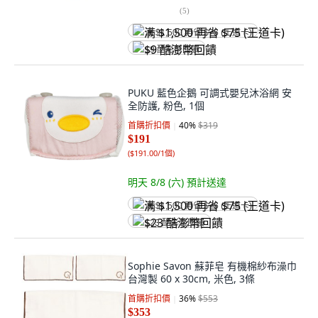
(
5
)
满 $1,500 再省 $75 (王道卡)
$9 酷澎幣回饋
PUKU 藍色企鵝 可調式嬰兒沐浴網 安
全防護, 粉色, 1個
首購折扣價
40
%
$319
$191
(
$191.00/1個
)
明天 8/8 (六)
預計送達
满 $1,500 再省 $75 (王道卡)
$23 酷澎幣回饋
Sophie Savon 蘇菲皂 有機棉紗布澡巾
台灣製 60 x 30cm, 米色, 3條
首購折扣價
36
%
$553
$353