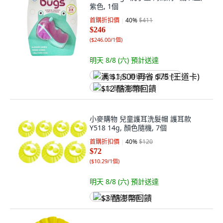
紫色, 1個
首購折扣價
40
%
$411
$246
(
$246.00/1個
)
明天 8/8 (六)
預計送達
满 $1,500 再省 $75 (王道卡)
$12 酷澎幣回饋
小麥購物 兒童護耳洗髮帽 護耳款
Y518 14g, 顏色隨機, 7個
首購折扣價
40
%
$120
$72
(
$10.29/1個
)
明天 8/8 (六)
預計送達
$3 酷澎幣回饋