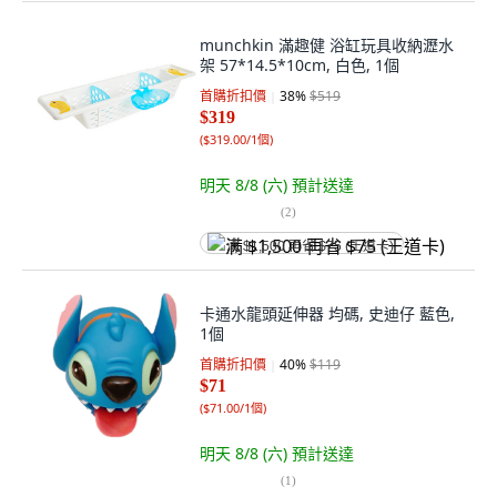
munchkin 滿趣健 浴缸玩具收納瀝水
架 57*14.5*10cm, 白色, 1個
首購折扣價
38
%
$519
$319
(
$319.00/1個
)
明天 8/8 (六)
預計送達
(
2
)
满 $1,500 再省 $75 (王道卡)
卡通水龍頭延伸器 均碼, 史迪仔 藍色,
1個
首購折扣價
40
%
$119
$71
(
$71.00/1個
)
明天 8/8 (六)
預計送達
(
1
)