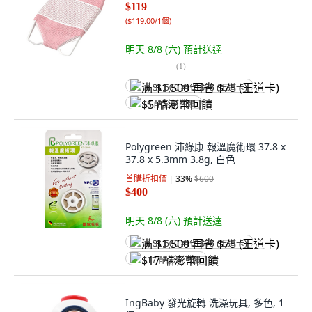
$119
(
$119.00/1個
)
明天 8/8 (六)
預計送達
(
1
)
满 $1,500 再省 $75 (王道卡)
$5 酷澎幣回饋
Polygreen 沛綠康 報溫魔術環 37.8 x
37.8 x 5.3mm 3.8g, 白色
首購折扣價
33
%
$600
$400
明天 8/8 (六)
預計送達
满 $1,500 再省 $75 (王道卡)
$17 酷澎幣回饋
IngBaby 發光旋轉 洗澡玩具, 多色, 1