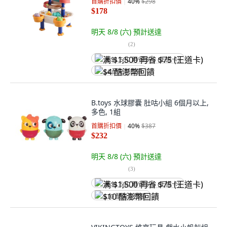
首購折扣價
40
%
$298
$178
明天 8/8 (六)
預計送達
(
2
)
满 $1,500 再省 $75 (王道卡)
$4 酷澎幣回饋
B.toys 水球膠囊 肚咕小組 6個月以上,
多色, 1組
首購折扣價
40
%
$387
$232
明天 8/8 (六)
預計送達
(
3
)
满 $1,500 再省 $75 (王道卡)
$10 酷澎幣回饋