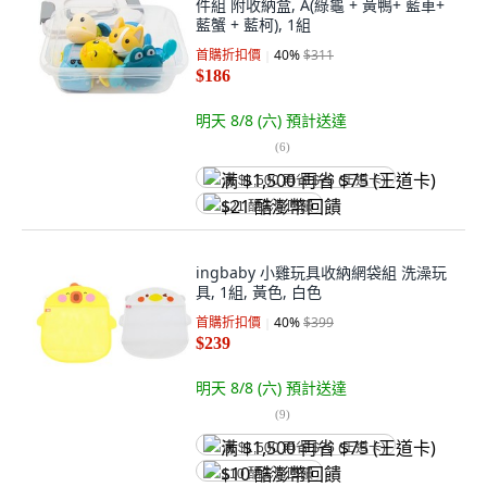
件組 附收納盒, A(綠龜 + 黃鴨+ 藍車+
藍蟹 + 藍柯), 1組
首購折扣價
40
%
$311
$186
明天 8/8 (六)
預計送達
(
6
)
满 $1,500 再省 $75 (王道卡)
$21 酷澎幣回饋
ingbaby 小雞玩具收納網袋組 洗澡玩
具, 1組, 黃色, 白色
首購折扣價
40
%
$399
$239
明天 8/8 (六)
預計送達
(
9
)
满 $1,500 再省 $75 (王道卡)
$10 酷澎幣回饋