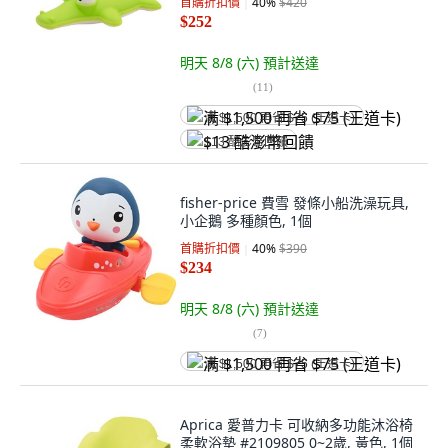
首購折扣價
40
%
$420
$252
明天 8/8 (六)
預計送達
(
11
)
满 $1,500 再省 $75 (王道卡)
$13 酷澎幣回饋
fisher-price 費雪 發條小船洗澡玩具,
小企鵝 多種顏色, 1個
首購折扣價
40
%
$390
$234
明天 8/8 (六)
預計送達
(
7
)
满 $1,500 再省 $75 (王道卡)
Aprica 愛普力卡 可收納多功能沐浴椅
柔軟浴墊 #2109805 0~2歲, 黃色, 1個