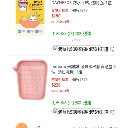
DAYNEEDS 防水耳貼, 透明色, 1盒
首購折扣價
40
%
$317
$190
(
$190.00/1個
)
明天 8/8 (六)
預計送達
(
1727
)
满 $1,500 再省 $75 (王道卡)
minono 米諾諾 可瀝水矽膠香皂盒 6
個, 顏色隨機, 1組
首購折扣價
40
%
$378
$226
(
$226.00/1個
)
明天 8/8 (六)
預計送達
满 $1,500 再省 $75 (王道卡)