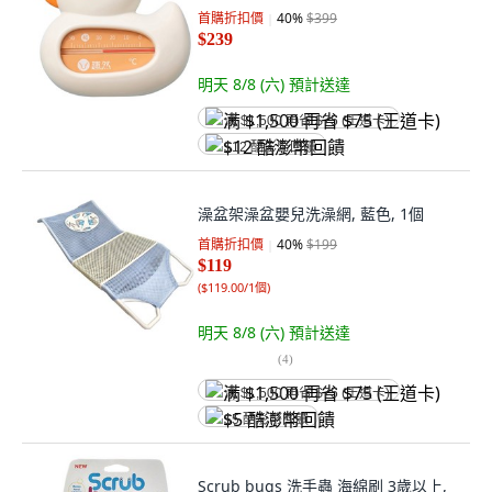
首購折扣價
40
%
$399
$239
明天 8/8 (六)
預計送達
满 $1,500 再省 $75 (王道卡)
$12 酷澎幣回饋
澡盆架澡盆嬰兒洗澡網, 藍色, 1個
首購折扣價
40
%
$199
$119
(
$119.00/1個
)
明天 8/8 (六)
預計送達
(
4
)
满 $1,500 再省 $75 (王道卡)
$5 酷澎幣回饋
Scrub bugs 洗手蟲 海綿刷 3歲以上,