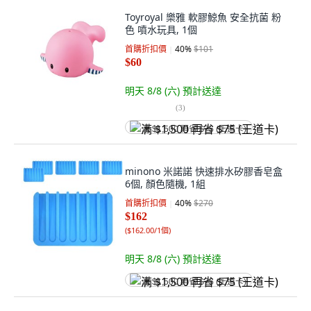
Toyroyal 樂雅 軟膠鯨魚 安全抗菌 粉
色 噴水玩具, 1個
首購折扣價
40
%
$101
$60
明天 8/8 (六)
預計送達
(
3
)
满 $1,500 再省 $75 (王道卡)
minono 米諾諾 快速排水矽膠香皂盒
6個, 顏色隨機, 1組
首購折扣價
40
%
$270
$162
(
$162.00/1個
)
明天 8/8 (六)
預計送達
满 $1,500 再省 $75 (王道卡)