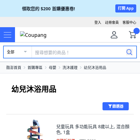
領取您的
$200
首購優惠卷!
打開 App
登入
註冊會員
客服中心
全部
酷澎首頁
首購專區
母嬰
洗沐護理
幼兒沐浴用品
幼兒沐浴用品
篩選器
兒童玩具 多功能玩具 8歲以上, 混合顏
色, 1盒