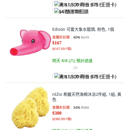
满 $1,500 再省 $75 (王道卡)
$4 酷澎幣回饋
Edison 可愛大象水龍頭, 粉色, 1個
首購折扣價
40
%
$279
$167
(
$167.00/1個
)
明天 8/8 (六)
預計送達
(
3
)
满 $1,500 再省 $75 (王道卡)
nIZio 希臘天然海棉沐浴2件組, 1組, 黃
色
首購折扣價
34
%
$580
$380
(
$380.00/1個
)