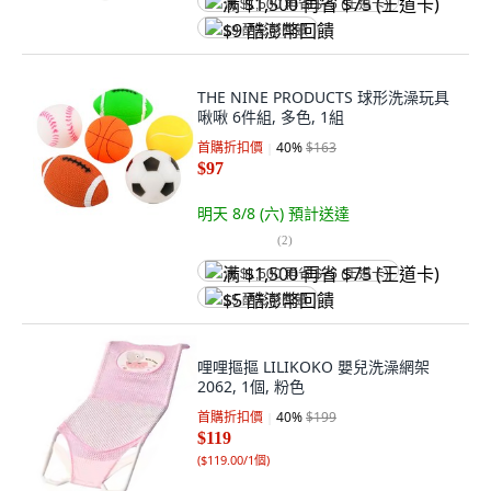
满 $1,500 再省 $75 (王道卡)
$9 酷澎幣回饋
THE NINE PRODUCTS 球形洗澡玩具
啾啾 6件組, 多色, 1組
首購折扣價
40
%
$163
$97
明天 8/8 (六)
預計送達
(
2
)
满 $1,500 再省 $75 (王道卡)
$5 酷澎幣回饋
哩哩摳摳 LILIKOKO 嬰兒洗澡網架
2062, 1個, 粉色
首購折扣價
40
%
$199
$119
(
$119.00/1個
)