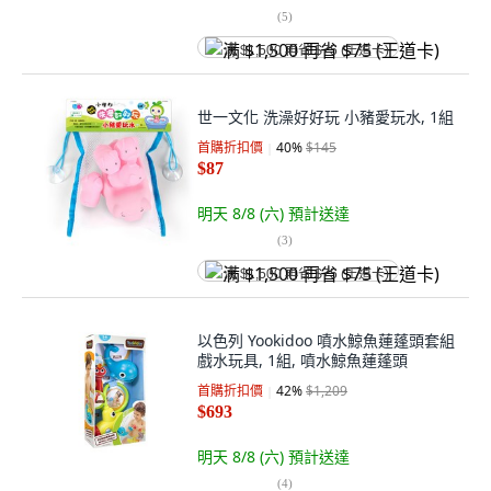
(
5
)
满 $1,500 再省 $75 (王道卡)
世一文化 洗澡好好玩 小豬愛玩水, 1組
首購折扣價
40
%
$145
$87
明天 8/8 (六)
預計送達
(
3
)
满 $1,500 再省 $75 (王道卡)
以色列 Yookidoo 噴水鯨魚蓮蓬頭套組
戲水玩具, 1組, 噴水鯨魚蓮蓬頭
首購折扣價
42
%
$1,209
$693
明天 8/8 (六)
預計送達
(
4
)