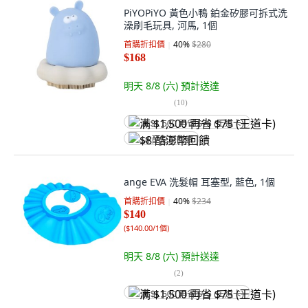
PiYOPiYO 黃色小鴨 鉑金矽膠可拆式洗
澡刷毛玩具, 河馬, 1個
首購折扣價
40
%
$280
$168
明天 8/8 (六)
預計送達
(
10
)
满 $1,500 再省 $75 (王道卡)
$8 酷澎幣回饋
ange EVA 洗髮帽 耳塞型, 藍色, 1個
首購折扣價
40
%
$234
$140
(
$140.00/1個
)
明天 8/8 (六)
預計送達
(
2
)
满 $1,500 再省 $75 (王道卡)