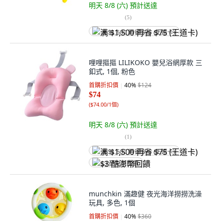
明天 8/8 (六)
預計送達
(
5
)
满 $1,500 再省 $75 (王道卡)
哩哩摳摳 LILIKOKO 嬰兒浴網厚款 三
釦式, 1個, 粉色
首購折扣價
40
%
$124
$74
(
$74.00/1個
)
明天 8/8 (六)
預計送達
(
1
)
满 $1,500 再省 $75 (王道卡)
$3 酷澎幣回饋
munchkin 滿趣健 夜光海洋撈撈洗澡
玩具, 多色, 1個
首購折扣價
40
%
$360