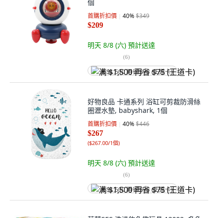
個
首購折扣價
40
%
$349
$209
明天 8/8 (六)
預計送達
(
6
)
满 $1,500 再省 $75 (王道卡)
好物良品 卡通系列 浴缸可剪裁防滑絲
圈瀝水墊, babyshark, 1個
首購折扣價
40
%
$446
$267
(
$267.00/1個
)
明天 8/8 (六)
預計送達
(
6
)
满 $1,500 再省 $75 (王道卡)