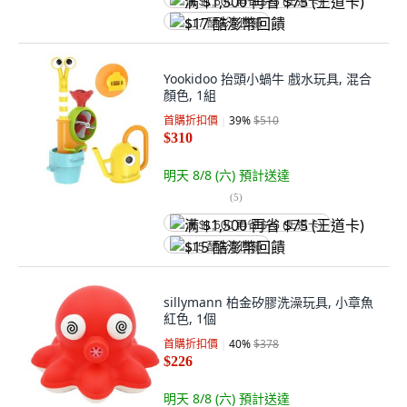
满 $1,500 再省 $75 (王道卡)
$17 酷澎幣回饋
Yookidoo 抬頭小蝸牛 戲水玩具, 混合
顏色, 1組
首購折扣價
39
%
$510
$310
明天 8/8 (六)
預計送達
(
5
)
满 $1,500 再省 $75 (王道卡)
$15 酷澎幣回饋
sillymann 柏金矽膠洗澡玩具, 小章魚
紅色, 1個
首購折扣價
40
%
$378
$226
明天 8/8 (六)
預計送達