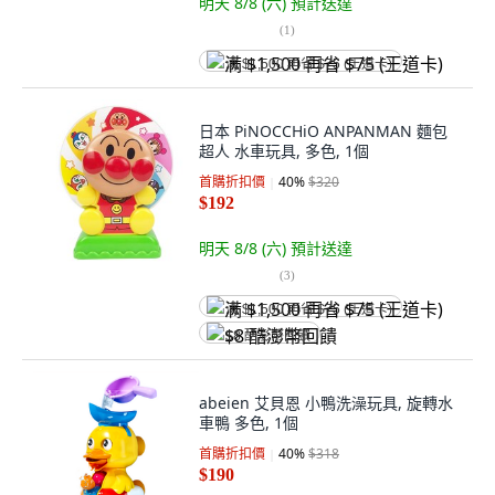
明天 8/8 (六)
預計送達
(
1
)
满 $1,500 再省 $75 (王道卡)
日本 PiNOCCHiO ANPANMAN 麵包
超人 水車玩具, 多色, 1個
首購折扣價
40
%
$320
$192
明天 8/8 (六)
預計送達
(
3
)
满 $1,500 再省 $75 (王道卡)
$8 酷澎幣回饋
abeien 艾貝恩 小鴨洗澡玩具, 旋轉水
車鴨 多色, 1個
首購折扣價
40
%
$318
$190