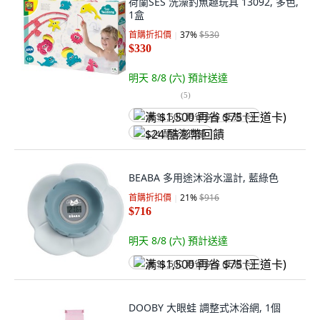
荷蘭SES 洗澡釣魚趣玩具 13092, 多色,
1盒
首購折扣價
37
%
$530
$330
明天 8/8 (六)
預計送達
(
5
)
满 $1,500 再省 $75 (王道卡)
$24 酷澎幣回饋
BEABA 多用途沐浴水溫計, 藍綠色
首購折扣價
21
%
$916
$716
明天 8/8 (六)
預計送達
满 $1,500 再省 $75 (王道卡)
DOOBY 大眼蛙 調整式沐浴網, 1個