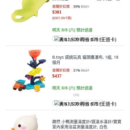
首購折扣價
39
%
$501
$301
(
$301.00/1個
)
明天 8/8 (六)
預計送達
满 $1,500 再省 $75 (王道卡)
B.toys 感統玩具 貓頭鷹瀑布, 1組, 18
個月
首購折扣價
31
%
$637
$437
明天 8/8 (六)
預計送達
(
10
)
满 $1,500 再省 $75 (王道卡)
趣然 小鴨測量溫度計/感溫水溫計/寶寶
室內家用浴盆測量溫度計, 白色