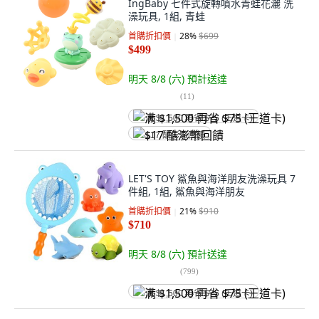
IngBaby 七件式旋轉噴水青蛙花灑 洗
澡玩具, 1組, 青蛙
首購折扣價
28
%
$699
$499
明天 8/8 (六)
預計送達
(
11
)
满 $1,500 再省 $75 (王道卡)
$17 酷澎幣回饋
LET'S TOY 鯊魚與海洋朋友洗澡玩具 7
件組, 1組, 鯊魚與海洋朋友
首購折扣價
21
%
$910
$710
明天 8/8 (六)
預計送達
(
799
)
满 $1,500 再省 $75 (王道卡)