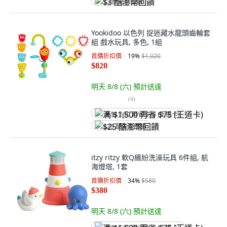
$3 酷澎幣回饋
Yookidoo 以色列 捉迷藏水龍頭齒輪套
組 戲水玩具, 多色, 1組
首購折扣價
19
%
$1,020
$820
明天 8/8 (六)
預計送達
(
4
)
满 $1,500 再省 $75 (王道卡)
$25 酷澎幣回饋
itzy ritzy 軟Q繽紛洗澡玩具 6件組, 航
海燈塔, 1套
首購折扣價
34
%
$580
$380
明天 8/8 (六)
預計送達