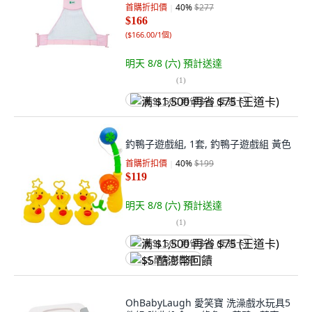
首購折扣價
40
%
$277
$166
(
$166.00/1個
)
明天 8/8 (六)
預計送達
(
1
)
满 $1,500 再省 $75 (王道卡)
釣鴨子遊戲組, 1套, 釣鴨子遊戲組 黃色
首購折扣價
40
%
$199
$119
明天 8/8 (六)
預計送達
(
1
)
满 $1,500 再省 $75 (王道卡)
$5 酷澎幣回饋
OhBabyLaugh 愛笑寶 洗澡戲水玩具5