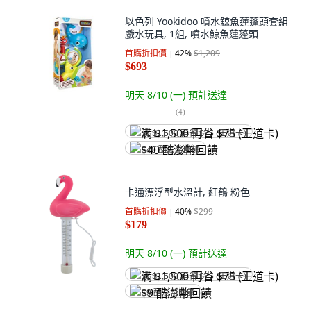
以色列 Yookidoo 噴水鯨魚蓮蓬頭套組
戲水玩具, 1組, 噴水鯨魚蓮蓬頭
首購折扣價
42
%
$1,209
$693
明天 8/10 (一)
預計送達
(
4
)
满 $1,500 再省 $75 (王道卡)
$40 酷澎幣回饋
卡通漂浮型水溫計, 紅鶴 粉色
首購折扣價
40
%
$299
$179
明天 8/10 (一)
預計送達
满 $1,500 再省 $75 (王道卡)
$9 酷澎幣回饋