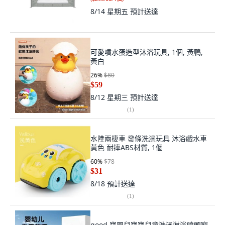
8/14 星期五
預計送達
可愛噴水蛋造型沐浴玩具, 1個, 黃鴨,
黃白
26
%
$80
$59
8/12 星期三
預計送達
(
1
)
水陸兩棲車 發條洗澡玩具 沐浴戲水車
黃色 耐摔ABS材質, 1個
60
%
$78
$31
8/18
預計送達
(
1
)
good 寶嬰兒寶寶兒童洗澡淋浴噴頭寵