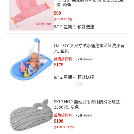
1個, 粉色
$89
(
$89.00/1個
)
8/12 星期三
預計送達
OZ TOY 大尺寸噴水蓮蓬頭浴缸洗澡玩
具, 藍色
首購折扣價
57
%
$423
$179
8/12 星期三
預計送達
(
368
)
SKIP HOP 嬰幼兒用海豚防滑浴缸墊
235675, 灰色
首購折扣價
70
%
$664
$198
(
$198.00/1個
)