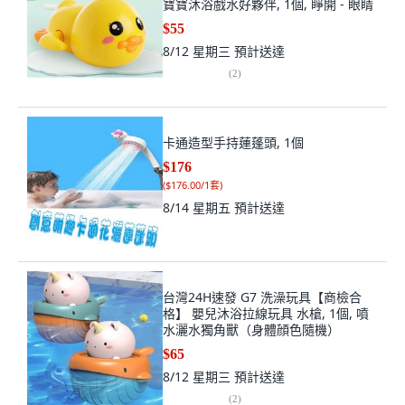
寶寶沐浴戲水好夥伴, 1個, 睜開 - 眼睛
$55
8/12 星期三
預計送達
(
2
)
卡通造型手持蓮蓬頭, 1個
$176
(
$176.00/1套
)
8/14 星期五
預計送達
台灣24H速發 G7 洗澡玩具【商檢合
格】 嬰兒沐浴拉線玩具 水槍, 1個, 噴
水灑水獨角獸（身體顔色隨機）
$65
8/12 星期三
預計送達
(
2
)