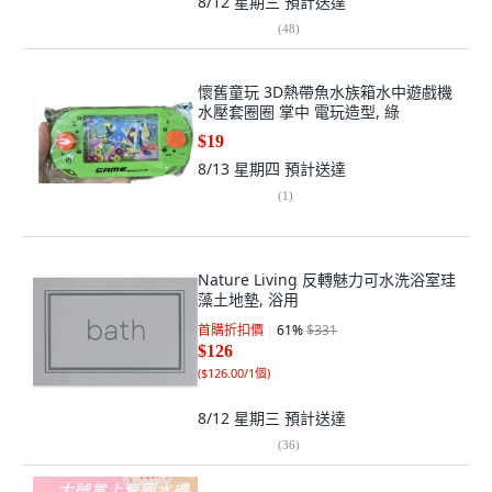
8/12 星期三
預計送達
(
48
)
懷舊童玩 3D熱帶魚水族箱水中遊戲機
水壓套圈圈 掌中 電玩造型, 綠
$19
8/13 星期四
預計送達
(
1
)
Nature Living 反轉魅力可水洗浴室珪
藻土地墊, 浴用
首購折扣價
61
%
$331
$126
(
$126.00/1個
)
8/12 星期三
預計送達
(
36
)