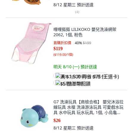
8/12 星期三
預計送達
(
4
)
哩哩摳摳 LILIKOKO 嬰兒洗澡網架
2062, 1個, 粉色
首購折扣價
40
%
$199
$119
(
$119.00/1個
)
明天 8/10 (一)
預計送達
满 $1,500 再省 $75 (王道卡)
$5 酷澎幣回饋
G7 洗澡玩具【商檢合格】 嬰兒沐浴拉
線玩具 水槍 洗澡游泳玩具 可愛戲水玩
具 水中玩具 玩水玩具, 1個, 小烏龜
（藍色）, 藍色
$26
8/12 星期三
預計送達