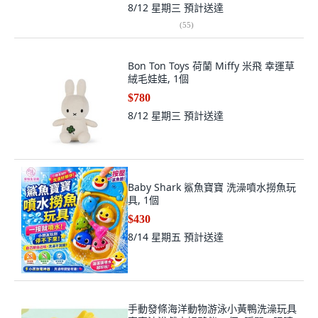
8/12 星期三
預計送達
(
55
)
Bon Ton Toys 荷蘭 Miffy 米飛 幸運草
絨毛娃娃, 1個
$780
8/12 星期三
預計送達
Baby Shark 鯊魚寶寶 洗澡噴水撈魚玩
具, 1個
$430
8/14 星期五
預計送達
手動發條海洋動物游泳小黃鴨洗澡玩具