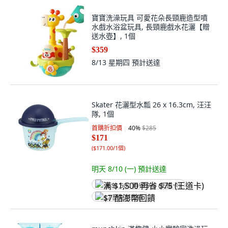
寶寶洗澡玩具 可愛花朵長頸鹿造型噴
水戲水浴盆玩具, 長頸鹿戲水花灑【贈
送水壺】, 1個
$359
8/13 星期四
預計送達
Skater 花灑型水瓢 26 x 16.3cm, 汪汪
隊, 1個
首購折扣價
40
%
$285
$171
(
$171.00/1個
)
明天 8/10 (一)
預計送達
满 $1,500 再省 $75 (王道卡)
$7 酷澎幣回饋