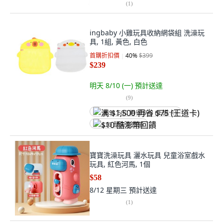
(
1
)
ingbaby 小雞玩具收納網袋組 洗澡玩
具, 1組, 黃色, 白色
首購折扣價
40
%
$399
$239
明天 8/10 (一)
預計送達
(
9
)
满 $1,500 再省 $75 (王道卡)
$10 酷澎幣回饋
寶寶洗澡玩具 灑水玩具 兒童浴室戲水
玩具, 紅色河馬, 1個
$58
8/12 星期三
預計送達
(
1
)