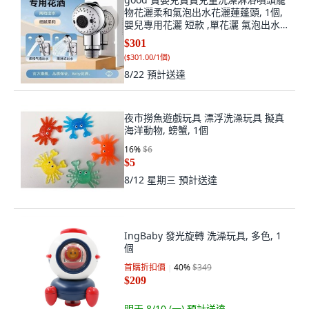
物花灑柔和氣泡出水花灑蓮蓬頭, 1個,
嬰兒專用花灑 短款 ,單花灑 氣泡出水
不傷膚
$301
(
$301.00/1個
)
8/22
預計送達
夜市撈魚遊戲玩具 漂浮洗澡玩具 擬真
海洋動物, 螃蟹, 1個
16
%
$6
$5
8/12 星期三
預計送達
IngBaby 發光旋轉 洗澡玩具, 多色, 1
個
首購折扣價
40
%
$349
$209
明天 8/10 (一)
預計送達