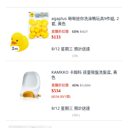
agaplus 啾啾迷你洗澡鴨玩具9件組, 2
套, 黃色
首購折扣價
68
%
$427
$133
8/12 星期三
預計送達
(
18
)
KAMKKO 卡姆科 孩童吸盤洗髮盆, 黃
色
首購折扣價
46
%
$1,000
$534
(
$534.00/1個
)
8/12 星期三
預計送達
(
361
)