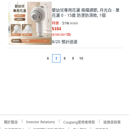
嬰幼兒專用花灑 兩檔調節, 月光白 - 單
花灑 0 - 15歲 防燙防滑款, 1個
特價
51
%
$380
$184
(
$184.00/1個
)
8/20
預計送達
6
8
9
10
7
Investor Relations
關於酷澎
Coupang使用者條款
退換貨政策