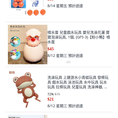
8/14 星期五
預計送達
噴水蛋 兒童戲水玩具 嬰兒洗澡花灑 寶
寶泡澡玩具, 1個, (GF5-3)【粉小鴨】噴
水蛋
$45
8/12 星期三
預計送達
(
1
)
洗澡玩具 上鏈游水小青蛙玩具 發條玩
具 戲水玩具 泳池玩具 水中玩具 玩水
玩具 拉條玩具 兒童玩具 洗澡神器, 粉
色小青蛙, 1個
72
%
$75
$21
8/12 星期三
預計送達