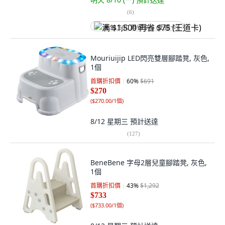
(
6
)
满 $1,500 再省 $75 (王道卡)
Mouriuijip LED閃亮雙層腳踏凳, 灰色,
1個
首購折扣價
60
%
$691
$270
(
$270.00/1個
)
8/12 星期三
預計送達
(
127
)
BeneBene 字母2層兒童腳踏凳, 灰色,
1個
首購折扣價
43
%
$1,292
$733
(
$733.00/1個
)