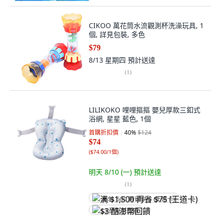
CIKOO 萬花筒水流觀測杯洗澡玩具, 1
個, 詳見包裝, 多色
$79
8/13 星期四
預計送達
(
1
)
LILIKOKO 哩哩摳摳 嬰兒厚款三釦式
浴網, 星星 藍色, 1個
首購折扣價
40
%
$124
$74
(
$74.00/1個
)
明天 8/10 (一)
預計送達
(
1
)
满 $1,500 再省 $75 (王道卡)
$3 酷澎幣回饋