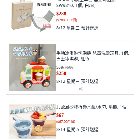
SW9810, 1個, 白/灰
$288
(
$288.00/1個
)
8/12 星期三
預計送達
手動冰淇淋泡泡機 兒童洗澡玩具, 1個,
巴士冰淇淋, 紅色
50
%
$500
$250
8/12 星期三
預計送達
(
9
)
北歐風矽膠折疊水瓢/水勺, 隨機, 1個
$67
(
$67.00/1個
)
8/14 星期五
預計送達