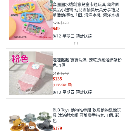
套圈圈水機創意兒童卡通玩具 幼稚園
獎品小禮物 幼兒園抽獎玩具分享禮兒
童活動禮物, 1個, 海洋水機, 海洋水機
62
%
$129
$49
8/12 星期三
預計送達
(
1
)
哩哩摳摳 寶寶洗澡, 速乾透氣浴網架粉
色, 1個
61
%
$349
$135
(
$135.00/1個
)
8/13 星期四
預計送達
BLB Toys 動物堆疊船 軟膠動物洗澡玩
具 沐浴戲水組 可堆疊手指套, 1個, 彩
色
$179