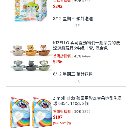
首購折扣價
59
%
$728
$292
8/12 星期三
預計送達
(
57
)
KIZELLO 與可愛動物們一起享受的洗
澡遊戲玩具6件組, 1套, 混合色
首購折扣價
45
%
$467
$256
8/12 星期三
預計送達
(
31
)
Zimpli Kids 孩童用彩虹雲朵造型泡澡
球 6354, 110g, 2個
首購折扣價
50
%
$399
$197
(
$98.50/1個
)