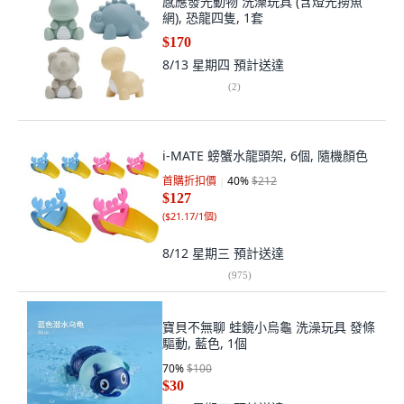
感應發光動物 洗澡玩具 (含燈光撈魚
網), 恐龍四隻, 1套
$170
8/13 星期四
預計送達
(
2
)
i-MATE 螃蟹水龍頭架, 6個, 隨機顏色
首購折扣價
40
%
$212
$127
(
$21.17/1個
)
8/12 星期三
預計送達
(
975
)
寶貝不無聊 蛙鏡小烏龜 洗澡玩具 發條
驅動, 藍色, 1個
70
%
$100
$30