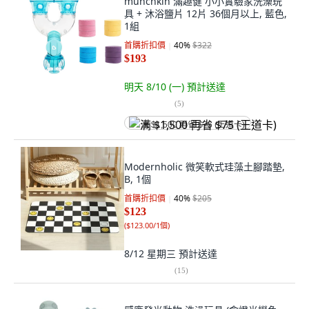
munchkin 滿趣健 小小實驗家洗澡玩
具 + 沐浴鹽片 12片 36個月以上, 藍色,
1組
首購折扣價
40
%
$322
$193
明天 8/10 (一)
預計送達
(
5
)
满 $1,500 再省 $75 (王道卡)
Modernholic 微笑軟式珪藻土腳踏墊,
B, 1個
首購折扣價
40
%
$205
$123
(
$123.00/1個
)
8/12 星期三
預計送達
(
15
)