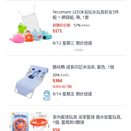
Yecomam LED沐浴玩水玩具好友5件
組 + 網袋組, 啾, 1套
首購折扣價
57
%
$403
$171
8/12 星期三
預計送達
(
1906
)
酷咕鴨 成長印記沐浴床, 藍色, 1個
20
%
$380
$304
(
$304.00/1個
)
8/14 星期五
預計送達
室內藍球玩具 浴室籃球 戲水投籃玩具,
1個, 籃框附3顆球
$59