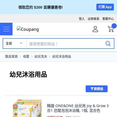
領取您的
$200
首購優惠卷!
打開 App
登入
註冊會員
客服中心
全部
酷澎首頁
母嬰
幼兒洗沐
幼兒沐浴用品
幼兒沐浴用品
篩選器
韓國 ONE&ONE 幼兒用 Joy & Grow 3
合1 恐龍泡泡沐浴機, 1個, 混合色