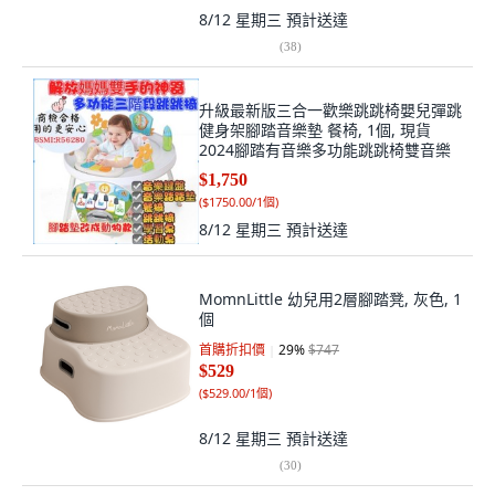
8/12 星期三
預計送達
(
38
)
升級最新版三合一歡樂跳跳椅嬰兒彈跳
健身架腳踏音樂墊 餐椅, 1個, 現貨
2024腳踏有音樂多功能跳跳椅雙音樂
$1,750
(
$1750.00/1個
)
8/12 星期三
預計送達
MomnLittle 幼兒用2層腳踏凳, 灰色, 1
個
首購折扣價
29
%
$747
$529
(
$529.00/1個
)
8/12 星期三
預計送達
(
30
)