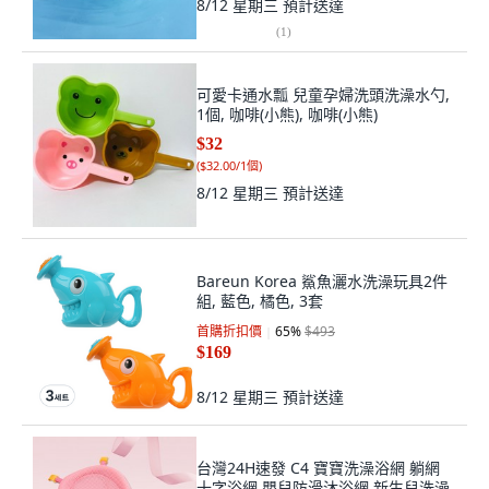
8/12 星期三
預計送達
(
1
)
可愛卡通水瓢 兒童孕婦洗頭洗澡水勺,
1個, 咖啡(小熊), 咖啡(小熊)
$32
(
$32.00/1個
)
8/12 星期三
預計送達
Bareun Korea 鯊魚灑水洗澡玩具2件
組, 藍色, 橘色, 3套
首購折扣價
65
%
$493
$169
8/12 星期三
預計送達
台灣24H速發 C4 寶寶洗澡浴網 躺網
十字浴網 嬰兒防滑沐浴網 新生兒洗澡,