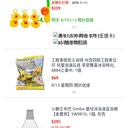
首購折扣價
40
%
$199
$119
明天 8/10 (一)
預計送達
(
1
)
满 $1,500 再省 $75 (王道卡)
$5 酷澎幣回饋
工程車造型入浴球 內含四款工程車公
仔 兒童泡澡玩具 享受驚喜沐浴時光,
8884工事中, 1個
$69
8/13 星期四
預計送達
(
6
)
小獅王辛巴 Simba 嬰兒沐浴澡盆浴網
【金寶貝】SW9810, 1個, 灰色
$295
(
$295.00/1個
)