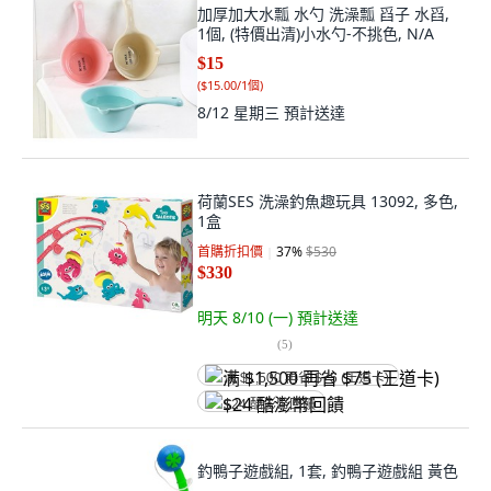
加厚加大水瓢 水勺 洗澡瓢 舀子 水舀,
1個, (特價出清)小水勺-不挑色, N/A
$15
(
$15.00/1個
)
8/12 星期三
預計送達
荷蘭SES 洗澡釣魚趣玩具 13092, 多色,
1盒
首購折扣價
37
%
$530
$330
明天 8/10 (一)
預計送達
(
5
)
满 $1,500 再省 $75 (王道卡)
$24 酷澎幣回饋
釣鴨子遊戲組, 1套, 釣鴨子遊戲組 黃色