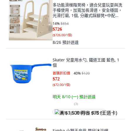
多功能滑梯階凳椅，適合兒童玩耍與洗
手檯使用，加寬加長滑道，安全穩固，
光滑打磨, 1個, 分離式踩腳凳+中配咖
白色, 咖白色
14
%
$854
$726
(
$726.00/1個
)
8/26
預計送達
Skater 兒童用水勺, 鐵道王國 藍色, 1
個
首購折扣價
40
%
$120
$72
(
$72.00/1個
)
明天 8/10 (一)
預計送達
(
3
)
满 $1,500 再省 $75 (王道卡)
Simba 小獅王辛巴 嬰兒沐浴網