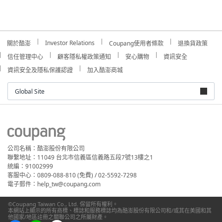
Investor Relations
關於酷澎
Coupang使用者條款
退換貨政策
信任管理中心
顧客隱私權政策通知
安心購物
資訊安全
資訊安全及隱私保護認證
加入酷澎商城
Global Site
公司名稱：酷澎股份有限公司
聯繫地址：11049 台北市信義區信義路五段7號13樓之1
統編：91002999
客服中心：0809-088-810 (免費) / 02-5592-7298
電子郵件：help_tw@coupang.com
©Coupang Taiwan Co., Ltd. 保留所有權利。
本網站上顯示的所有商標、標誌和服務標誌均為酷澎股份有限公司和/或其在美國和其
他國家/地區註冊之關聯公司之所屬財產。