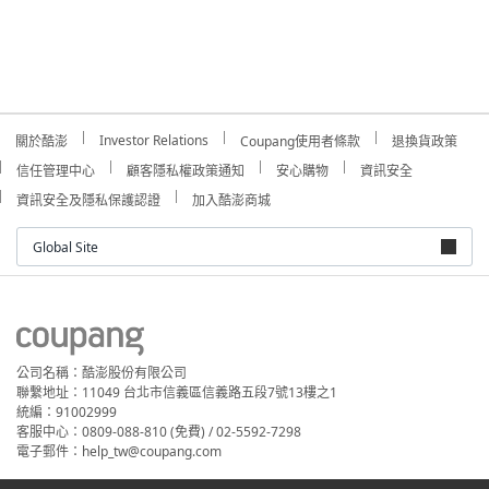
Investor Relations
關於酷澎
Coupang使用者條款
退換貨政策
信任管理中心
顧客隱私權政策通知
安心購物
資訊安全
資訊安全及隱私保護認證
加入酷澎商城
Global Site
公司名稱：酷澎股份有限公司
聯繫地址：11049 台北市信義區信義路五段7號13樓之1
統編：91002999
客服中心：0809-088-810 (免費) / 02-5592-7298
電子郵件：help_tw@coupang.com