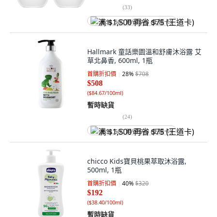
(
33
)
满 $1,500 再省 $75 (王道卡)
Hallmark 童話樂園溫和舒膚沐浴露 艾
草北鼻香, 600ml, 1瓶
首購折扣價
28
%
$708
$508
(
$84.67/100ml
)
暫時缺貨
(
24
)
满 $1,500 再省 $75 (王道卡)
chicco Kids寶貝桃果萃取沐浴露,
500ml, 1瓶
首購折扣價
40
%
$320
$192
(
$38.40/100ml
)
暫時缺貨