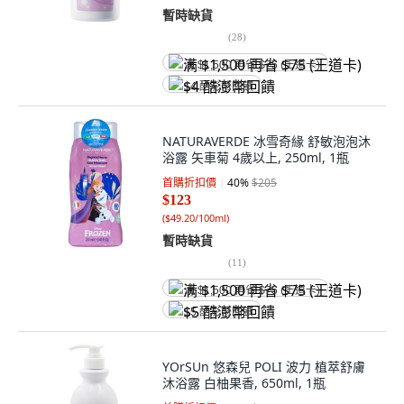
暫時缺貨
(
28
)
满 $1,500 再省 $75 (王道卡)
$4 酷澎幣回饋
NATURAVERDE 冰雪奇緣 舒敏泡泡沐
浴露 矢車菊 4歲以上, 250ml, 1瓶
首購折扣價
40
%
$205
$123
(
$49.20/100ml
)
暫時缺貨
(
11
)
满 $1,500 再省 $75 (王道卡)
$5 酷澎幣回饋
YOrSUn 悠森兒 POLI 波力 植萃舒膚
沐浴露 白柚果香, 650ml, 1瓶