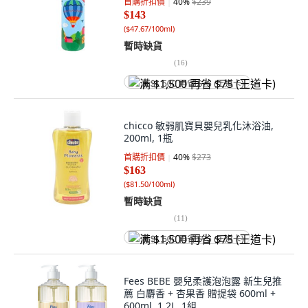
首購折扣價
40
%
$239
$143
(
$47.67/100ml
)
暫時缺貨
(
16
)
满 $1,500 再省 $75 (王道卡)
chicco 敏弱肌寶貝嬰兒乳化沐浴油,
200ml, 1瓶
首購折扣價
40
%
$273
$163
(
$81.50/100ml
)
暫時缺貨
(
11
)
满 $1,500 再省 $75 (王道卡)
Fees BEBE 嬰兒柔護泡泡露 新生兒推
薦 白麝香 + 杏果香 贈提袋 600ml +
600ml, 1.2L, 1組