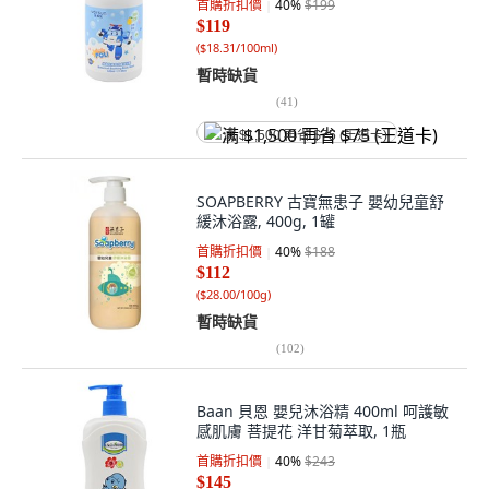
首購折扣價
40
%
$199
$119
(
$18.31/100ml
)
暫時缺貨
(
41
)
满 $1,500 再省 $75 (王道卡)
SOAPBERRY 古寶無患子 嬰幼兒童舒
緩沐浴露, 400g, 1罐
首購折扣價
40
%
$188
$112
(
$28.00/100g
)
暫時缺貨
(
102
)
Baan 貝恩 嬰兒沐浴精 400ml 呵護敏
感肌膚 菩提花 洋甘菊萃取, 1瓶
首購折扣價
40
%
$243
$145