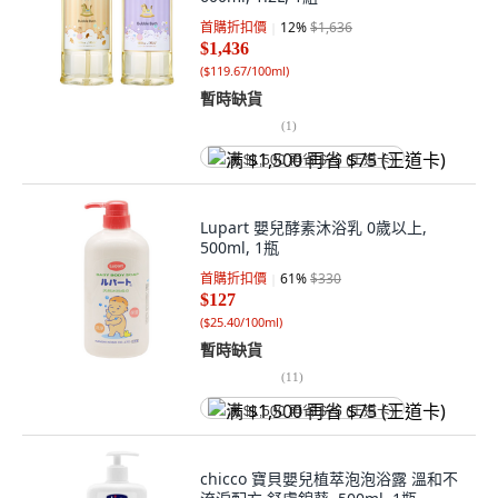
首購折扣價
12
%
$1,636
$1,436
(
$119.67/100ml
)
暫時缺貨
(
1
)
满 $1,500 再省 $75 (王道卡)
Lupart 嬰兒酵素沐浴乳 0歲以上,
500ml, 1瓶
首購折扣價
61
%
$330
$127
(
$25.40/100ml
)
暫時缺貨
(
11
)
满 $1,500 再省 $75 (王道卡)
chicco 寶貝嬰兒植萃泡泡浴露 溫和不