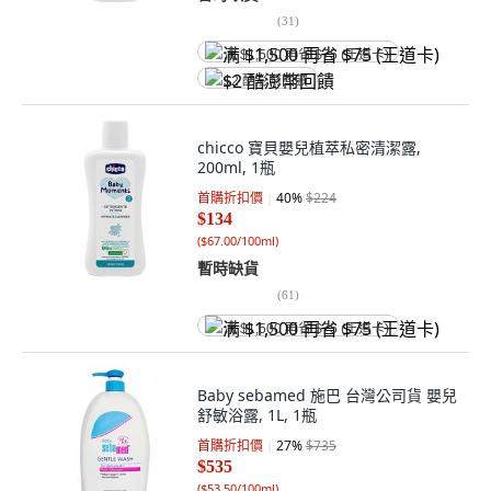
(
31
)
满 $1,500 再省 $75 (王道卡)
$2 酷澎幣回饋
chicco 寶貝嬰兒植萃私密清潔露,
200ml, 1瓶
首購折扣價
40
%
$224
$134
(
$67.00/100ml
)
暫時缺貨
(
61
)
满 $1,500 再省 $75 (王道卡)
Baby sebamed 施巴 台灣公司貨 嬰兒
舒敏浴露, 1L, 1瓶
首購折扣價
27
%
$735
$535
(
$53.50/100ml
)