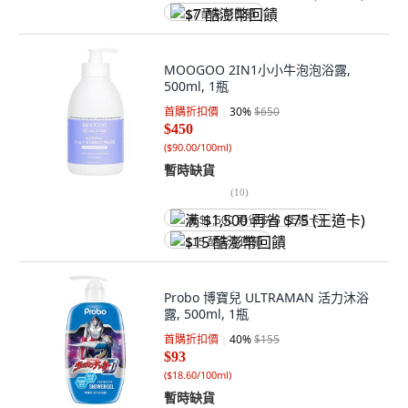
$7 酷澎幣回饋
MOOGOO 2IN1小小牛泡泡浴露,
500ml, 1瓶
首購折扣價
30
%
$650
$450
(
$90.00/100ml
)
暫時缺貨
(
10
)
满 $1,500 再省 $75 (王道卡)
$15 酷澎幣回饋
Probo 博寶兒 ULTRAMAN 活力沐浴
露, 500ml, 1瓶
首購折扣價
40
%
$155
$93
(
$18.60/100ml
)
暫時缺貨