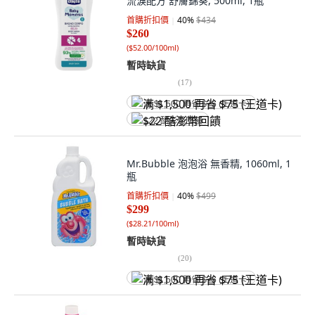
流淚配方 舒膚錦葵, 500ml, 1瓶
首購折扣價
40
%
$434
$260
(
$52.00/100ml
)
暫時缺貨
(
17
)
满 $1,500 再省 $75 (王道卡)
$22 酷澎幣回饋
Mr.Bubble 泡泡浴 無香精, 1060ml, 1
瓶
首購折扣價
40
%
$499
$299
(
$28.21/100ml
)
暫時缺貨
(
20
)
满 $1,500 再省 $75 (王道卡)