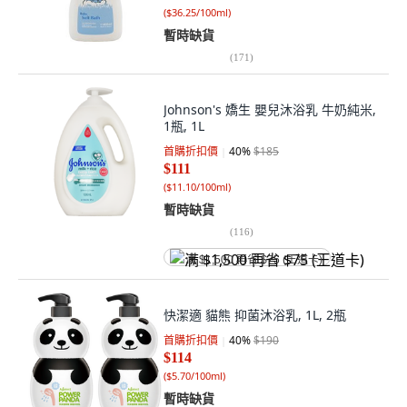
(
$36.25/100ml
)
暫時缺貨
(
171
)
Johnson's 嬌生 嬰兒沐浴乳 牛奶純米,
1瓶, 1L
首購折扣價
40
%
$185
$111
(
$11.10/100ml
)
暫時缺貨
(
116
)
满 $1,500 再省 $75 (王道卡)
快潔適 貓熊 抑菌沐浴乳, 1L, 2瓶
首購折扣價
40
%
$190
$114
(
$5.70/100ml
)
暫時缺貨