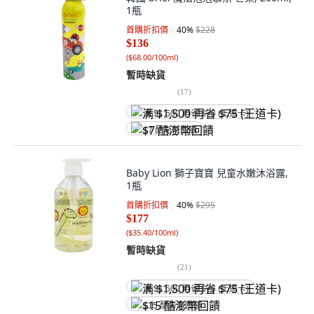
1瓶
首購折扣價
40
%
$228
$136
(
$68.00/100ml
)
暫時缺貨
(
17
)
满 $1,500 再省 $75 (王道卡)
$7 酷澎幣回饋
Baby Lion 獅子寶寶 兒童水嫩沐浴露,
1瓶
首購折扣價
40
%
$295
$177
(
$35.40/100ml
)
暫時缺貨
(
21
)
满 $1,500 再省 $75 (王道卡)
$15 酷澎幣回饋