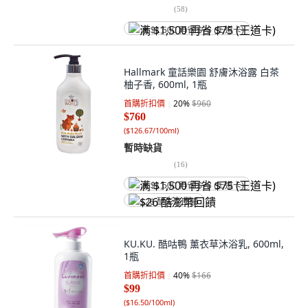
(
58
)
满 $1,500 再省 $75 (王道卡)
Hallmark 童話樂園 舒膚沐浴露 白茶
柚子香, 600ml, 1瓶
首購折扣價
20
%
$960
$760
(
$126.67/100ml
)
暫時缺貨
(
16
)
满 $1,500 再省 $75 (王道卡)
$26 酷澎幣回饋
KU.KU. 酷咕鴨 薰衣草沐浴乳, 600ml,
1瓶
首購折扣價
40
%
$166
$99
(
$16.50/100ml
)