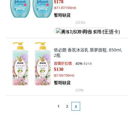
$178
(
$11.87/100ml
)
暫時缺貨
(
2132
)
满 $1,500 再省 $75 (王道卡)
依必朗 香氛沐浴乳 築夢旅程, 850ml,
2瓶
首購折扣價
40
%
$218
$130
(
$7.65/100ml
)
暫時缺貨
(
126
)
1
2
3