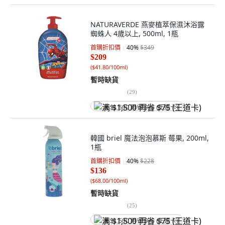
NATURAVERDE 燕麥植萃保濕沐浴露
蜘蛛人 4歲以上, 500ml, 1瓶
首購折扣價
40
%
$349
$209
(
$41.80/100ml
)
暫時缺貨
(
29
)
满 $1,500 再省 $75 (王道卡)
韓國 briel 魔法泡泡慕斯 莓果, 200ml,
1瓶
首購折扣價
40
%
$228
$136
(
$68.00/100ml
)
暫時缺貨
(
25
)
满 $1,500 再省 $75 (王道卡)