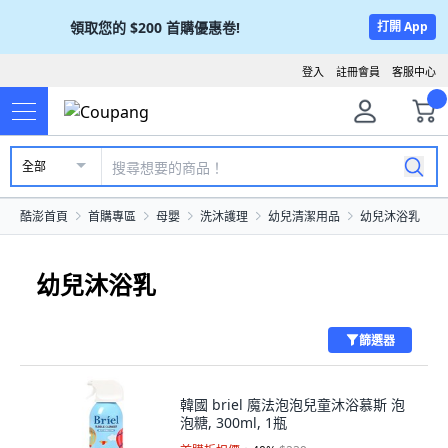
領取您的
$200
首購優惠卷!
打開 App
登入
註冊會員
客服中心
全部
酷澎首頁
首購專區
母嬰
洗沐護理
幼兒清潔用品
幼兒沐浴乳
幼兒沐浴乳
篩選器
韓國 briel 魔法泡泡兒童沐浴慕斯 泡
泡糖, 300ml, 1瓶