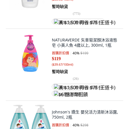
暫時缺貨
(
775
)
满 $1,500 再省 $75 (王道卡)
NATURAVERDE 矢車菊潔顏沐浴液態
皂 小美人魚 4歲以上, 300ml, 1瓶
首購折扣價
40
%
$199
$119
(
$39.67/100ml
)
暫時缺貨
(
26
)
满 $1,500 再省 $75 (王道卡)
$6 酷澎幣回饋
Johnson's 嬌生 嬰兒活力清新沐浴露,
750ml, 2瓶
首購折扣價
40
%
$298