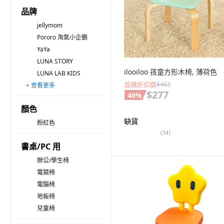
品牌
jellymom
Pororo 淘氣小企鵝
YaYa
LUNA STORY
ilooiloo 孩童方形木椅, 薄荷色
LUNA LAB KIDS
首購折扣價
$462
+ 查看更多
yamatoya
AttiRabbit
LITTLE CLOUD
nordico
FORBLISS
MY LITTLE TIGER
coaa-coaa
無品牌
Lavi bebe
Dreamsjoseph
LiLFANT
MARKET B
BANY KIDS
DHOLIC
ERMON
$277
40
%
顏色
缺貨
粉紅色
(
34
)
書桌/PC 用
辦公/學生椅
電競椅
電腦椅
地板椅
兒童椅