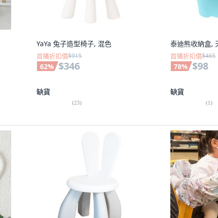
YaYa 兔子造型椅子, 混色
泰迪熊收納盒, 
首購折扣價
$915
首購折扣價
$465
$346
$98
62
%
78
%
缺貨
缺貨
(
23
)
(
1
)