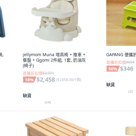
椅,
jellymom Muna 增高椅 + 推車 +
GAPANG 便攜
餐盤 + Ggomi 2件組, 1套, 奶油灰
首購折扣價
$804
(椅子)
$346
56
%
首購折扣價
$3,031
$2,458
18
%
(
$2458.00/1個
)
缺貨
(
2
)
缺貨
(
14
)