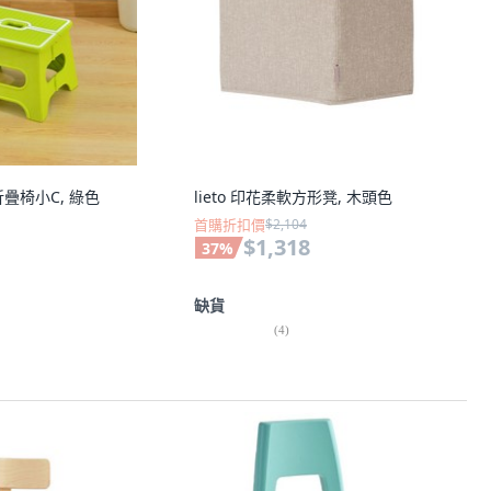
折疊椅小C, 綠色
lieto 印花柔軟方形凳, 木頭色
首購折扣價
$2,104
$1,318
37
%
缺貨
(
4
)