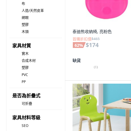
布
人造/天然皮革
網眼
塑膠
泰迪熊收納椅, 亮粉色
木頭
首購折扣價
$465
$174
家具材質
62
%
實木
缺貨
合成木材
(
1
)
塑膠
PVC
PP
是否為折疊式
可折疊
家具材料等級
SEO