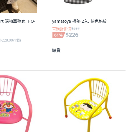
art 購物車墊套, HO-
yamatoya 椅墊 2入, 棕色格紋
首購折扣價
$587
$226
61
%
$228.00/1個
)
缺貨