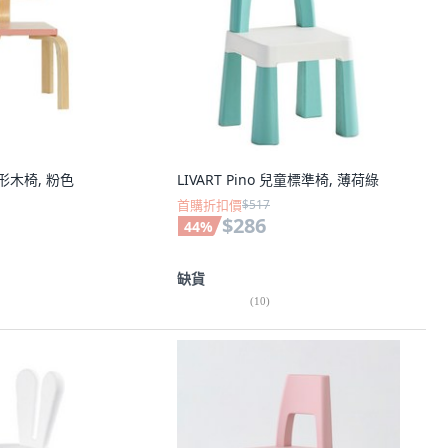
童方形木椅, 粉色
LIVART Pino 兒童標準椅, 薄荷綠
首購折扣價
$517
$286
44
%
缺貨
(
10
)