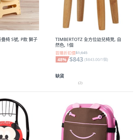
折疊椅 S號, P款 獅子
TIMBERTOTZ 全方位幼兒椅凳, 自
然色, 1個
首購折扣價
$1,645
$843
48
%
(
$843.00/1個
)
缺貨
(
2
)