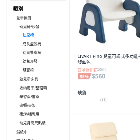
類別
兒童傢俱
幼兒椅/沙發
幼兒椅
成長型餐椅
幼兒餐桌椅
LIVART Pino 兒童可調式多功能
幼兒沙發
靛藍色
首購折扣價
$869
幫寶椅
$560
35
%
幼兒童床具
收納用品/整理箱
缺貨
學習桌/書桌
(
14
)
書櫃/書架
夜燈/哺乳燈
幼兒身高尺貼紙
濕紙巾