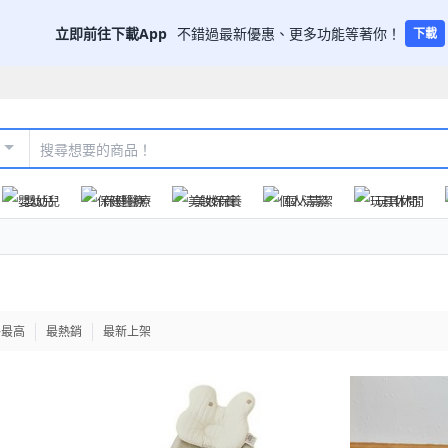
立即前往下載App
不錯過最新優惠、更多功能等著你！
下載
嬰幼兒
保健醫療
美妝保養
個人清潔
玩具休閒
格最高
最熱銷
最新上架