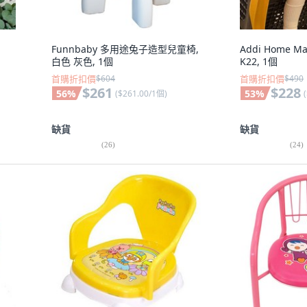
Funnbaby 多用途兔子造型兒童椅,
Addi Home M
白色 灰色, 1個
K22, 1個
首購折扣價
$604
首購折扣價
$490
$261
$228
56
%
53
%
(
$261.00/1個
)
(
缺貨
缺貨
(
26
)
(
24
)