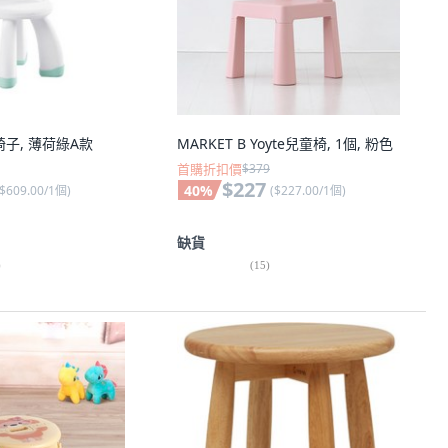
椅子, 薄荷綠A款
MARKET B Yoyte兒童椅, 1個, 粉色
首購折扣價
$379
$227
40
%
$609.00/1個
)
(
$227.00/1個
)
缺貨
)
(
15
)