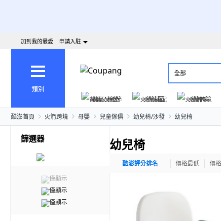
加到我的最愛
申請入駐
全部
類別
爸氣父親節
火箭速配
火箭跨境
酷澎首頁
火箭跨境
母嬰
兒童傢俱
幼兒椅/沙發
幼兒椅
篩選器
幼兒椅
酷澎評分排名
價格最低
價
僅顯示
僅顯示
僅顯示