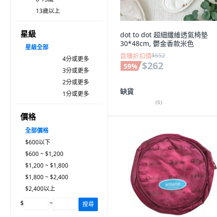
13歲以上
星級
dot to dot 超細纖維透氣椅墊
30*48cm, 鬱金香款米色
星級
全部
首購折扣價
$652
4分或更多
$262
59
%
3分或更多
2分或更多
缺貨
1分或更多
(
6
)
價格
全部價格
$600以下
$600 ~ $1,200
$1,200 ~ $1,800
$1,800 ~ $2,400
$2,400以上
$
~
搜尋