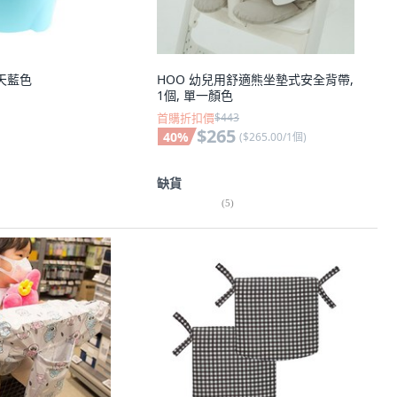
天藍色
HOO 幼兒用舒適熊坐墊式安全背帶,
1個, 單一顏色
首購折扣價
$443
$265
40
%
(
$265.00/1個
)
缺貨
(
5
)