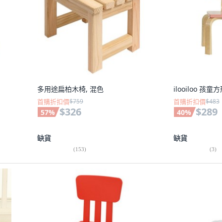
多用途扁柏木椅, 混色
ilooiloo 孩
首購折扣價
$759
首購折扣價
$483
$326
$289
57
%
40
%
缺貨
缺貨
(
153
)
(
3
)