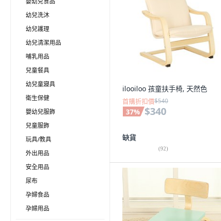
嬰幼兒食品
幼兒洗沐
幼兒護理
幼兒清潔用品
哺乳用品
兒童餐具
幼兒童寢具
ilooiloo 孩童扶手椅, 天然色
衛生保健
首購折扣價
$540
$340
37
%
嬰幼兒服飾
兒童服飾
缺貨
玩具/教具
(
92
)
外出用品
安全用品
尿布
孕婦食品
孕婦用品