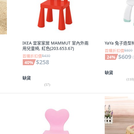
IKEA 宜家家居 MAMMUT 室內外兩
YaYa 兔子造型
用兒童椅, 紅色(203.653.67)
首購折扣價
$809
$609
首購折扣價
$430
24
%
(
$258
40
%
缺貨
缺貨
(
110
(
57
)