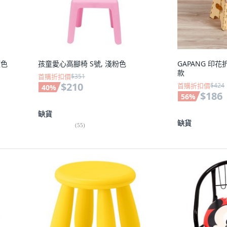
顏色
孩童愛心高腳椅 S號, 淺粉色
GAPANG 印花
款
首購折扣價
$351
$210
首購折扣價
$424
40
%
$186
56
%
缺貨
缺貨
(
55
)