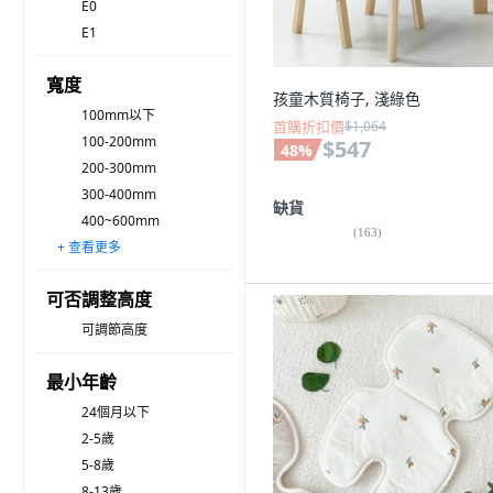
E0
E1
寬度
孩童木質椅子, 淺綠色
100mm以下
首購折扣價
$1,064
100-200mm
$547
48
%
200-300mm
300-400mm
缺貨
400~600mm
(
163
)
+ 查看更多
600~800mm
800~1,000mm
1,000~1200mm
1,200~1,500mm
1,500mm~1,800mm
1800~2,000mm
2,000mm 以上
可否調整高度
可調節高度
最小年齡
24個月以下
2-5歲
5-8歲
8-13歲