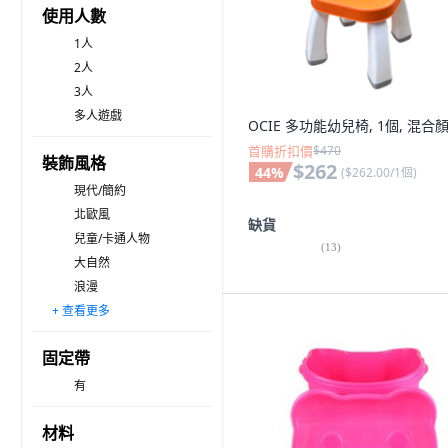
使用人數
1人
2人
3人
多人遊戲
OCIE 多功能幼兒椅, 1個, 混合
首購折扣價
$470
裝飾風格
$262
44
%
(
$262.00/1個
)
現代/簡約
北歐風
缺貨
兒童/卡通人物
(
13
)
大自然
浪漫
+ 查看更多
經典/懷舊
復古風
固定帶
有
材料