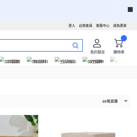
登入
註冊會員
客服中心
成為賣家
我的酷澎
購物車
文具圖書
食品飲料
生活用品
女性服飾
運動戶外
60
每頁筆