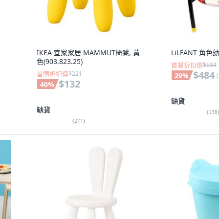
IKEA 宜家家居 MAMMUT椅凳, 黃
LiLFANT 角色
色(903.823.25)
首購折扣價
$684
$484
首購折扣價
$221
29
%
(
$132
40
%
缺貨
缺貨
(
138
(
277
)