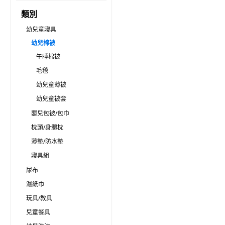
類別
幼兒童寢具
幼兒棉被
午睡棉被
毛毯
幼兒童薄被
幼兒童被套
嬰兒包被/包巾
枕頭/身體枕
薄墊/防水墊
寢具組
尿布
濕紙巾
玩具/教具
兒童餐具