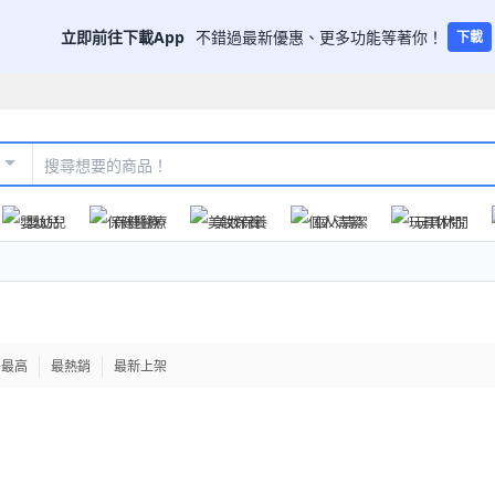
立即前往下載App
不錯過最新優惠、更多功能等著你！
下載
嬰幼兒
保健醫療
美妝保養
個人清潔
玩具休閒
格最高
最熱銷
最新上架