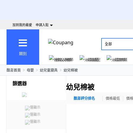
加到我的最愛
申請入駐
全部
類別
爸氣父親節
火箭速配
火箭跨境
酷澎首頁
母嬰
幼兒童寢具
幼兒棉被
篩選器
幼兒棉被
酷澎評分排名
價格最低
價
僅顯示
僅顯示
僅顯示