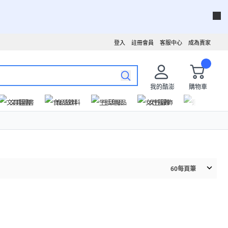
登入
註冊會員
客服中心
成為賣家
我的酷澎
購物車
文具圖書
食品飲料
生活用品
女性服飾
運動戶外
60
每頁筆